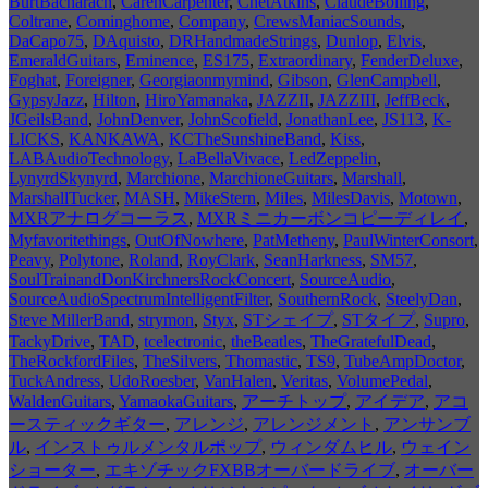
BurtBacharach
,
CarenCarpenter
,
ChetAtkins
,
ClaudeBolling
,
Coltrane
,
Cominghome
,
Company
,
CrewsManiacSounds
,
DaCapo75
,
DAquisto
,
DRHandmadeStrings
,
Dunlop
,
Elvis
,
EmeraldGuitars
,
Eminence
,
ES175
,
Extraordinary
,
FenderDeluxe
,
Foghat
,
Foreigner
,
Georgiaonmymind
,
Gibson
,
GlenCampbell
,
GypsyJazz
,
Hilton
,
HiroYamanaka
,
JAZZII
,
JAZZIII
,
JeffBeck
,
JGeilsBand
,
JohnDenver
,
JohnScofield
,
JonathanLee
,
JS113
,
K-
LICKS
,
KANKAWA
,
KCTheSunshineBand
,
Kiss
,
LABAudioTechnology
,
LaBellaVivace
,
LedZeppelin
,
LynyrdSkynyrd
,
Marchione
,
MarchioneGuitars
,
Marshall
,
MarshallTucker
,
MASH
,
MikeStern
,
Miles
,
MilesDavis
,
Motown
,
MXRアナログコーラス
,
MXRミニカーボンコピーディレイ
,
Myfavoritethings
,
OutOfNowhere
,
PatMetheny
,
PaulWinterConsort
,
Peavy
,
Polytone
,
Roland
,
RoyClark
,
SeanHarkness
,
SM57
,
SoulTrainandDonKirchnersRockConcert
,
SourceAudio
,
SourceAudioSpectrumIntelligentFilter
,
SouthernRock
,
SteelyDan
,
Steve MillerBand
,
strymon
,
Styx
,
STシェイプ
,
STタイプ
,
Supro
,
TackyDrive
,
TAD
,
tcelectronic
,
theBeatles
,
TheGratefulDead
,
TheRockfordFiles
,
TheSilvers
,
Thomastic
,
TS9
,
TubeAmpDoctor
,
TuckAndress
,
UdoRoesber
,
VanHalen
,
Veritas
,
VolumePedal
,
WaldenGuitars
,
YamaokaGuitars
,
アーチトップ
,
アイデア
,
アコ
ースティックギター
,
アレンジ
,
アレンジメント
,
アンサンブ
ル
,
インストゥルメンタルポップ
,
ウィンダムヒル
,
ウェイン
ショーター
,
エキゾチックFXBBオーバードライブ
,
オーバー