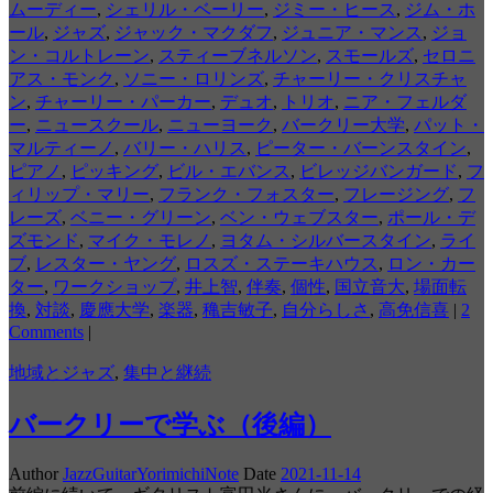
ムーディー
,
シェリル・ベーリー
,
ジミー・ヒース
,
ジム・ホ
ール
,
ジャズ
,
ジャック・マクダフ
,
ジュニア・マンス
,
ジョ
ン・コルトレーン
,
スティーブネルソン
,
スモールズ
,
セロニ
アス・モンク
,
ソニー・ロリンズ
,
チャーリー・クリスチャ
ン
,
チャーリー・パーカー
,
デュオ
,
トリオ
,
ニア・フェルダ
ー
,
ニュースクール
,
ニューヨーク
,
バークリー大学
,
パット・
マルティーノ
,
バリー・ハリス
,
ピーター・バーンスタイン
,
ピアノ
,
ピッキング
,
ビル・エバンス
,
ビレッジバンガード
,
フ
ィリップ・マリー
,
フランク・フォスター
,
フレージング
,
フ
レーズ
,
ベニー・グリーン
,
ベン・ウェブスター
,
ポール・デ
ズモンド
,
マイク・モレノ
,
ヨタム・シルバースタイン
,
ライ
ブ
,
レスター・ヤング
,
ロスズ・ステーキハウス
,
ロン・カー
ター
,
ワークショップ
,
井上智
,
伴奏
,
個性
,
国立音大
,
場面転
換
,
対談
,
慶應大学
,
楽器
,
穐吉敏子
,
自分らしさ
,
高免信喜
|
2
Comments
|
地域とジャズ
,
集中と継続
バークリーで学ぶ（後編）
Author
JazzGuitarYorimichiNote
Date
2021-11-14