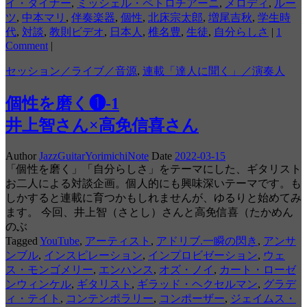
イ・タイナー
,
ミッシェル・ペトロチアーニ
,
メロディ
,
ルー
ツ
,
中本マリ
,
伴奏楽器
,
個性
,
北床宗太郎
,
増尾吉秋
,
学生時
代
,
対談
,
教則ビデオ
,
日本人
,
椎名豊
,
生徒
,
自分らしさ
|
1
Comment
|
セッション／ライブ／音源
,
連載「達人に聞く」／演奏人
個性を磨く❶-1
井上智さん×高免信喜さん
Author
JazzGuitarYorimichiNote
Date
2022-03-15
「個性を磨く」「自分らしさ」をテーマにした、ギタリスト
お二人による対談企画。個人的にも興味深いテーマです。も
しかすると連載に育つかもしれませんが、ゆるりと始めてみ
ます。 今回、井上智（さとし）さんと高免信喜（たかめん
のぶ
Tagged
YouTube
,
アーティスト
,
アドリブ.一瞬の閃き
,
アンサ
ンブル
,
インスピレーション
,
インプロビゼーション
,
ウェ
ス・モンゴメリー
,
エンハンス
,
オズ・ノイ
,
カート・ローゼ
ンウィンケル
,
ギタリスト
,
ギラッド・ヘクセルマン
,
グラデ
ィ・テイト
,
コンテンポラリー
,
コンポーザー
,
ジェイムス・