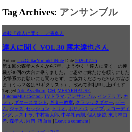
Tag Archives:
アンサンブル
連載「達人に聞く」／演奏人
達人に聞く VOL.30 露木達也さん
Author
JazzGuitarYorimichiNote
Date
2026-07-25
第１回の森孝人さんから7年、ようやく「達人に聞く」の連
載が30回の大台に乗りました。ご恩やご縁だけを頼りにした
突撃系のお願いにも関わらず、ご協力くださった30人の皆さ
ま（うち２名はAIギタリスト）、改めて御礼申し上げます
Tagged
ArielAsselborn
,
CM
,
MESARHAUSE
,
RotomaMusicSchool
,
TVドラマ
,
アンサンブル
,
インテリア
,
カ
フェ
,
ギタースタンド
,
ギター教室
,
クラシックギター
,
ゲー
ム
,
ジャズ
,
セッション
,
トリオ
,
ボサノバ
,
ライブ
,
レコーディ
ング
,
レストラ
,
中村新太郎
,
中牟礼貞則
,
個人練習
,
東海林由
孝
,
森孝人
,
湘南
,
譜面台
|
Leave a comment
|