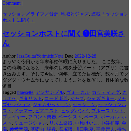
Comment
|
セッション／ライブ／音源
,
地域とジャズ
,
連載「セッション
ホストに聞く」
セッションホストに聞く❶田宮美咲さ
ん
Author
JazzGuitarYorimichiNote
Date
2022-12-28
ようやく今日から年末年始休暇に入りました。 ここ数年、
この時期になると、来年の目標を練習ノート（アプリ）に書
き込みます。そして今回。例年、立てた目標が、数ヶ月でグ
ダグダ・ウヤムヤになってしまうことを反省し、具体的な数
値目
Tagged
bluesette
,
アンサンブル
,
ヴォーカル
,
カッティング
,
カ
ラオケ
,
ギタリスト
,
コード楽器
,
ジャズ
,
ジャズギター
,
ジャ
ズセッション
,
ジャムセッション
,
セッション
,
セッションホ
スト
,
ドラマー
,
ピアニスト
,
ビッグバンド
,
ブルースエット
,
プレイヤー
,
フロント楽器
,
ベーシスト
,
ベース
,
ボーカル
,
ホ
スト
,
ミュージシャン
,
リズム楽器
,
中原けいこ
,
中谷和義
,
会
場
,
参考音源
,
基礎力
,
場数
,
塩塚博
,
川口弥夏
,
平栗康夫
,
待ち