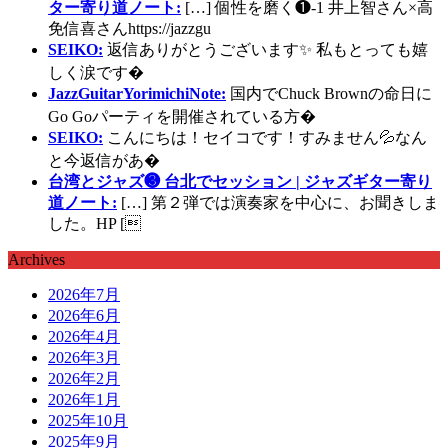
ター寄り道ノート:
[…] 個性を磨く❶-1 井上智さん×高
免信喜さんhttps://jazzgu
SEIKO:
返信ありがとうございます✨ 私もとっても嬉
しく涙です�
JazzGuitarYorimichiNote:
国内でChuck Brownの命日に
Go Goパーティを開催されている方�
SEIKO:
こんにちは！セイコです！すみません💦なん
と今返信があ�
台湾とジャズ❸ 台北でセッション | ジャズギター寄り
道ノート:
[…] 第２弾では演奏家を中心に、お聞きしま
した。HP [
Archives
2026年7月
2026年6月
2026年4月
2026年3月
2026年2月
2026年1月
2025年10月
2025年9月