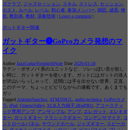
ズクラブ
,
ジャズセッション
,
スキル
,
ストレス
,
セッション
,
ホスト
,
ルール
,
レベル
,
初心者
,
参加メンバー
,
師匠
,
成長
,
挫
折
,
教則本
,
教材
,
演奏技術
|
Leave a comment
|
ガットギター関連
ガットギター❶GoProカメラ発想のマ
イク
Author
JazzGuitarYorimichiNote
Date
2020-03-18
ラテン・ボサノバ 系のユニットなど、ソレっぽい音が欲し
い時に、ガットギターを使います。ガットにはガットの達人
が沢山いらっしゃって、迂闊には手を出せない世界。正直、
このテーマ、ちょっとビビリながらの連載です。あくまでも
ガッ
Tagged
AntonioSanchez
,
ATM350GL
,
audio-technica
,
GoProカメ
ラ
,
iPad
,
OrpeusValley
,
XLR入力端子.iRigPRO
,
アコースティ
ック専用アンプ
,
アンサンブル
,
アンプ
,
エレガット
,
エレキギ
ター
,
ガットギター
,
クラシックギター
,
コンデンサマイク
,
コ
ントロールパネル
,
サウンドホール
,
ジャズギター
,
スピーカ
ー
,
ダイナミックマイク
,
ハウリング
,
ピエゾマイク
,
ブレン