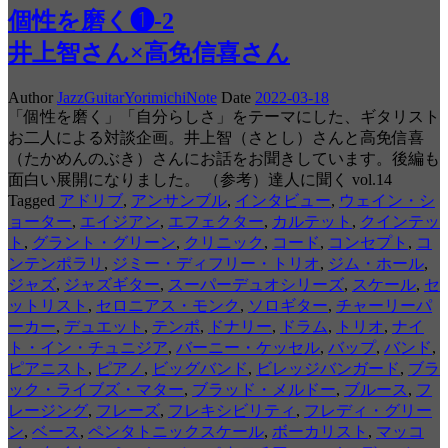
個性を磨く❶-2
井上智さん×高免信喜さん
Author
JazzGuitarYorimichiNote
Date
2022-03-18
「個性を磨く」「自分らしさ」をテーマにした、ギタリスト
お二人による対談企画。井上智（さとし）さんと高免信喜
（たかめんのぶき）さんにお話をお聞きしています。後編も
面白い展開になりました。 （参考）達人に聞く vol.14
Tagged
アドリブ
,
アンサンブル
,
インタビュー
,
ウェイン・シ
ョーター
,
エイジアン
,
エフェクター
,
カルテット
,
クインテッ
ト
,
グラント・グリーン
,
クリニック
,
コード
,
コンセプト
,
コ
ンテンポラリ
,
ジミー・ディフリー・トリオ
,
ジム・ホール
,
ジャズ
,
ジャズギター
,
スーパーデュオシリーズ
,
スケール
,
セ
ットリスト
,
セロニアス・モンク
,
ソロギター
,
チャーリーパ
ーカー
,
デュエット
,
テンポ
,
ドナリー
,
ドラム
,
トリオ
,
ナイ
ト・イン・チュニジア
,
バーニー・ケッセル
,
バップ
,
バンド
,
ピアニスト
,
ピアノ
,
ビッグバンド
,
ビレッジバンガード
,
ブラ
ック・ライブズ・マター
,
ブラッド・メルドー
,
ブルース
,
フ
レージング
,
フレーズ
,
フレキシビリティ
,
フレディ・グリー
ン
,
ベース
,
ペンタトニックスケール
,
ボーカリスト
,
マッコ