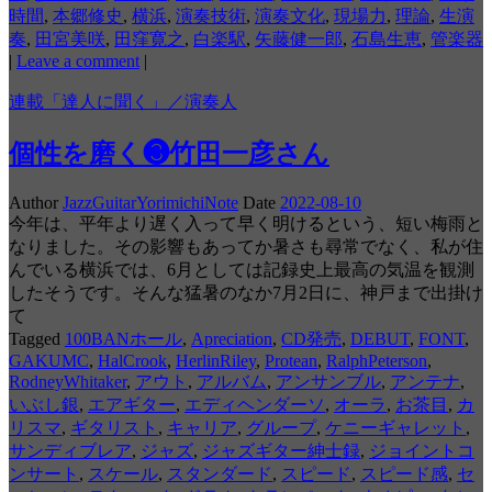
時間
,
本郷修史
,
横浜
,
演奏技術
,
演奏文化
,
現場力
,
理論
,
生演
奏
,
田宮美咲
,
田窪寛之
,
白楽駅
,
矢藤健一郎
,
石島生恵
,
管楽器
|
Leave a comment
|
連載「達人に聞く」／演奏人
個性を磨く❸竹田一彦さん
Author
JazzGuitarYorimichiNote
Date
2022-08-10
今年は、平年より遅く入って早く明けるという、短い梅雨と
なりました。その影響もあってか暑さも尋常でなく、私が住
んでいる横浜では、6月としては記録史上最高の気温を観測
したそうです。そんな猛暑のなか7月2日に、神戸まで出掛け
て
Tagged
100BANホール
,
Apreciation
,
CD発売
,
DEBUT
,
FONT
,
GAKUMC
,
HalCrook
,
HerlinRiley
,
Protean
,
RalphPeterson
,
RodneyWhitaker
,
アウト
,
アルバム
,
アンサンブル
,
アンテナ
,
いぶし銀
,
エアギター
,
エディヘンダーソ
,
オーラ
,
お茶目
,
カ
リスマ
,
ギタリスト
,
キャリア
,
グループ
,
ケニーギャレット
,
サンディブレア
,
ジャズ
,
ジャズギター紳士録
,
ジョイントコ
ンサート
,
スケール
,
スタンダード
,
スピード
,
スピード感
,
セ