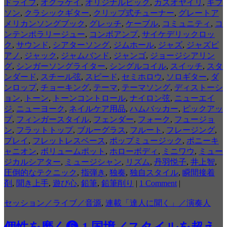
ドライブ
,
オグラケイ
,
オリジナルピック
,
カズオヤイリ
,
ギブ
ソン
,
クラシックギター
,
クリップ式チューナー
,
グレートア
メリカンソングブック
,
グレッチ
,
ケーブル
,
コミュニティ
,
コ
ンテンポラリージュー
,
コンボアンプ
,
サイケデリックロッ
ク
,
サウンド
,
シアターソング
,
ジムホール
,
ジャズ
,
ジャズピ
アノ
,
ジャック
,
ジャムバンド
,
ジャンゴ
,
ジョージシアリン
グ
,
シンガーソングライター
,
シングルコイル
,
スイッチ
,
スタ
ンダード
,
スチール弦
,
スピード
,
セミホロウ
,
ソロギター
,
ダ
ンロップ
,
チョーキング
,
テーマ
,
テーマソング
,
ディストーシ
ョン
,
トーン
,
トーンコントロール
,
ナイロン弦
,
ニューエイ
ジ
,
ニューヨーク
,
ネイルケア用品
,
ハムバッカー
,
ピックアッ
プ
,
フィンガースタイル
,
フェンダー
,
フォーク
,
フュージョ
ン
,
フラットトップ
,
ブルーグラス
,
フルート
,
フレージング
,
プレイ
,
フレットレスベース
,
ポップミュージック
,
ポニーキ
ャニオン
,
ボリュームポット
,
ホローボディ
,
ミニワウ
,
ミュー
ジカルシアター
,
ミュージシャン
,
リズム
,
丹羽悦子
,
井上智
,
圧倒的なテクニック
,
指弾き
,
独奏
,
独自スタイル
,
瞬間接着
剤
,
聞き上手
,
遊び心
,
鉛筆
,
鉛筆削り
|
1 Comment
|
セッション／ライブ／音源
,
連載「達人に聞く」／演奏人
個性を磨く❻-1 国境／スタイルを超え