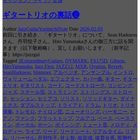
セッション／ライブ／音源
ギタートリオの裏話❷
Author
JazzGuitarYorimichiNote
Date
2026-02-03
前回に引き続き、「ギタートリオ」について、Sean Harkness
さん、丹羽悦子さん。Hiro Yamanakaさんの御三方に話を聞
きます（以下敬称略）。宜しくお願いします。 （前半記
事）https://jazzgui
Tagged
3ExtraordinaryGuitars
,
DVMARK
,
ES175D
,
Gibson
,
HiroYamanaka
,
Jazz-First
,
JAZZ12
,
MXR
,
Ovation
,
Reverb
,
SeanHarkness
,
Shimmer
,
アルペジオ
,
アンサンブル
,
イントロ
,
ヴォリュームペダル
,
エフェクター
,
カバー曲
,
ギター
,
ギター
トリオ
,
ギタリスト
,
コード
,
コードストローク
,
コンピング
,
ジャズ
,
スチール弦
,
ストラミング
,
ストリングス
,
ストロー
ク
,
セッション
,
セミアコ
,
ソリスト
,
ソリッドギター
,
ダイナ
ミクス
,
ダブルストップ
,
トライアド
,
ドラム
,
トリオ
,
トリオ
演奏
,
トレモロ
,
ナイロン弦
,
ニューオリンズ
,
ハーモニー
,
ピ
アノ
,
ファンク
,
フラットトップ
,
フルアコ
,
ベース
,
ベースラ
イン
,
ボーカル
,
ホーン
,
ボイシング
,
ミュート音
,
メロディ
,
メ
ロディー
,
ライブ
,
リード
,
リードシート
,
リアルタイム
,
リズ
ム
,
リハーサル
,
丹羽悦子
,
井上智
,
低音域
,
体育会系
,
即興性
,