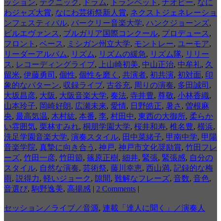
ッション
,
テクニック
,
ドラム
,
トランペット
,
ナオピー
,
なに
わジャズ大賞
,
なにわ芸術祭新人賞
,
ネクストジェネレーショ
ンフェスティバル
,
バークリー音楽大学
,
ハンクジョーンズ
,
ビルエヴァンス
,
ブルガリア国際コンクール
,
プロデュース
,
フロント
,
ベース
,
ミシガン州立大学
,
モントレー
,
ユーモア
,
リーダーアルバム
,
リズム
,
リズムの緩急
,
リズム隊
,
リリー
ス
,
レコーディングライブ
,
上山崎初美
,
中山正治
,
中牟礼
,
久
留米
,
伊藤勇司
,
個性
,
個性を磨く
,
共演者
,
初共演
,
初対面
,
印
象的なパターン
,
収録ライブ
,
古谷充
,
周りの演奏
,
多田誠司
,
大坂昌彦
,
大阪
,
大阪音楽大学
,
奏法
,
寺井豊
,
尊敬
,
小林香織
,
山本玲子
,
岡崎好朗
,
広瀬未来
,
愛情
,
日野皓正
,
暑さ
,
曽根麻
央
,
最高気温
,
木村紘
,
本番
,
李
,
村田中
,
東西の大御所
,
柔らか
い雰囲気
,
栗林すみれ
,
桐朋学園大学
,
桜井和寿
,
椎名豊
,
横浜
,
洗足学園音楽大学
,
演奏スタイル
,
田中菜緒子
,
甲南中学
,
甲陽
音楽学院
,
真摯に向き合う
,
神戸
,
神戸市文化奨励賞
,
竹田フレ
ーズ
,
竹田一彦
,
竹田節
,
篠原正樹
,
細井
,
緊張
,
緊張感
,
自分の
スタイル
,
自然な演奏
,
芸術祭
,
藤川幸恵
,
西山満
,
記録的な梅
雨
,
説得力
,
軽いジョーク
,
隙間
,
難解なフレーズ
,
音数
,
音色
,
音選び
,
駒野逸美
,
高揚感
|
2 Comments
|
セッション／ライブ／音源
,
連載「達人に聞く」／演奏人