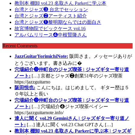
教則本 棚卸 vol.23 名取さん Parkerに学ぶ本
台湾とジャズ❸ 台北でセッション
台湾とジャズ❷アーティスト紹介
台湾とジャズ❶黎明期ならではの面白さ
故宮博物院でピックケース vol.16
アルバムリリース❹中根賢隆さん
Recent Comments
JazzGuitarYorimichiNote:
阪田さま。メッセージありが
とうございます。書き込みに�
穴場紹介❾仲町台のジャズ喫茶 | ジャズギター寄り道
ノート:
[…] 京都とジャズ❷創業51年のジャズ喫茶
https://jazzguitarno
阪田悦也:
こんにちは。はじめまして。 ギター歴は５
０年以上と長い
穴場紹介❾仲町台のジャズ喫茶 | ジャズギター寄り道
ノート:
[…] 穴場紹介❹ジャズ喫茶ベイシー
https://jazzguitarnote.info/
達人に聞く vol.29 Geminiさん | ジャズギター寄り道ノ
ート:
[…] 達人に聞く vol.23 Chat GPTさん […]
教則本 棚卸 vol.23 名取さん Parkerに学ぶ本 | ジャズギ