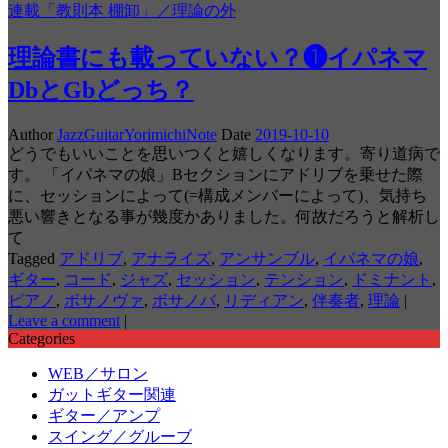
連載「教則本 棚卸」／理論の外
理論書にも載っていない？❶イパネマ
DbとGbどっち？
Author
JazzGuitarYorimichiNote
Date
2019-10-10
どうでもいいことを思いつくと嬉しくなります。寄り道病で
す。 「イパネマの娘」Bセクションにアドリブを乗せた際
に、セッションによって(=構成メンバーによって)、気持ち
悪い響きとなる事が幾度かありました。何故だろうと解析し
て
Tagged
アドリブ
,
アナライズ
,
アンサンブル
,
イパネマの娘
,
ギター
,
コード
,
ジャズ
,
セッション
,
テンション
,
ドミナント
,
ピアノ
,
ボサノヴァ
,
ボサノバ
,
リディアン
,
伴奏者
,
理論
|
Leave a comment
|
Categories
WEB／サロン
ガットギター関連
ギター／アンプ
スイング／グルーブ