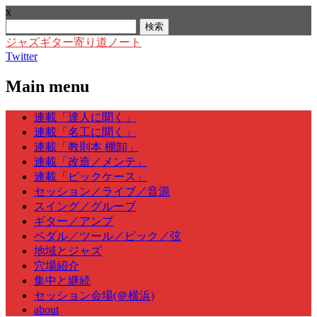
x
検
索:
ジャズギター寄り道ノート
Twitter
Main menu
Skip
連載「達人に聞く」
to
連載「名工に聞く」
content
連載「教則本 棚卸」
連載「改造／メンテ」
連載「ピックケース」
セッション／ライブ／音源
スイング／グルーブ
ギター／アンプ
ペダル／ツール／ピック／弦
地域とジャズ
穴場紹介
集中と継続
セッション会場(＠横浜)
about