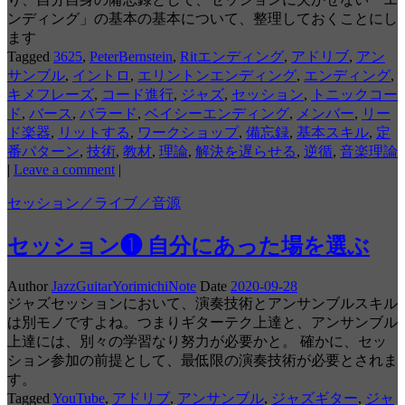
ンディング」の基本の基本について、整理しておくことにし
ます
Tagged
3625
,
PeterBernstein
,
Ritエンディング
,
アドリブ
,
アン
サンブル
,
イントロ
,
エリントンエンディング
,
エンディング
,
キメフレーズ
,
コード進行
,
ジャズ
,
セッション
,
トニックコー
ド
,
バース
,
バラード
,
ベイシーエンディング
,
メンバー
,
リー
ド楽器
,
リットする
,
ワークショップ
,
備忘録
,
基本スキル
,
定
番パターン
,
技術
,
教材
,
理論
,
解決を遅らせる
,
逆循
,
音楽理論
|
Leave a comment
|
セッション／ライブ／音源
セッション❶ 自分にあった場を選ぶ
Author
JazzGuitarYorimichiNote
Date
2020-09-28
ジャズセッションにおいて、演奏技術とアンサンブルスキル
は別モノですよね。つまりギターテク上達と、アンサンブル
上達には、別々の学習なり努力が必要かと。 確かに、セッ
ション参加の前提として、最低限の演奏技術が必要とされま
す。
Tagged
YouTube
,
アドリブ
,
アンサンブル
,
ジャズギター
,
ジャ