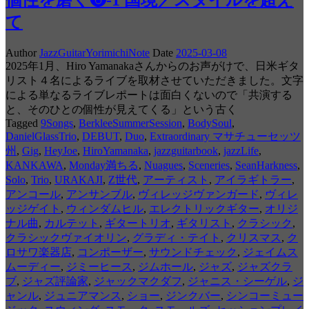
て
Author
JazzGuitarYorimichiNote
Date
2025-03-08
2025年1月、Hiro Yamanakaさんからのお声がけで、日米ギタ
リスト４名によるライブを取材させていただきました。文字
による単なるライブレポートは面白くないので「共演する
と、そのひとの個性が見えてくる」という古く
Tagged
9Songs
,
BerkleeSummerSession
,
BodySoul
,
DanielGlassTrio
,
DEBUT
,
Duo
,
Extraordinary マサチューセッツ
州
,
Gig
,
HeyJoe
,
HiroYamanaka
,
jazzguitarbook
,
jazzLife
,
KANKAWA
,
Monday満ちる
,
Nuagues
,
Sceneries
,
SeanHarkness
,
Solo
,
Trio
,
URAKAJI
,
Z世代
,
アーティスト
,
アイラギトラー
,
アンコール
,
アンサンブル
,
ヴィレッジヴァンガード
,
ヴィレ
ッジゲイト
,
ウィンダムヒル
,
エレクトリックギター
,
オリジ
ナル曲
,
カルテット
,
ギタートリオ
,
ギタリスト
,
クラシック
,
クラシックヴァイオリン
,
グラディ・テイト
,
クリスマス
,
ク
ロサワ楽器店
,
コンポーザー
,
サウンドチェック
,
ジェイムス
ムーディー
,
ジミーヒース
,
ジムホール
,
ジャズ
,
ジャズクラ
ブ
,
ジャズ評論家
,
ジャックマクダフ
,
ジャニス・シーゲル
,
ジ
ャンル
,
ジュニアマンス
,
ショー
,
ジンクバー
,
シンコーミュー