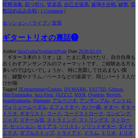
即興演奏
,
四つ切り
,
管楽器
,
自己主張系
,
速弾き合戦
,
鍵盤
,
音
数詰め込み合戦
|
1 Comment
|
セッション／ライブ／音源
ギタートリオの裏話❶
Author
JazzGuitarYorimichiNote
Date
2026-02-03
「ギター３本のトリオ」は、たまに見かけたり、自分自身も
出くわすアンサンブルのフォーマットです。ご経験ある方も
多いのではないでしょうか。 特に意図して仕込まない限
り、鍵盤やドラム／ベースなどの楽器で、同じパート３人だ
けが揃
Tagged
3ExtraordinaryGuitars
,
DVMARK
,
ES175D
,
Gibson
,
HiroYamanaka
,
Jazz-First
,
JAZZ12
,
MXR
,
Ovation
,
Reverb
,
SeanHarkness
,
Shimmer
,
アルペジオ
,
アンサンブル
,
イントロ
,
ヴォリュームペダル
,
エフェクター
,
カバー曲
,
ギター
,
ギター
トリオ
,
ギタリスト
,
コード
,
コードストローク
,
コンピング
,
ジャズ
,
スチール弦
,
ストラミング
,
ストリングス
,
ストロー
ク
,
セッション
,
セミアコ
,
ソリスト
,
ソリッドギター
,
ダイナ
ミクス
,
ダブルストップ
,
トライアド
,
ドラム
,
トリオ
,
トリオ