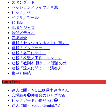
スタンダード
セッション／ライブ／音源
ピック／弦
ペダル／ツール
代用品
地域とジャズ
歌伴／デュオ
穴場紹介
連載「セッションホストに聞く」
連載「ピックケース」
連載「名工に聞く」
連載「改造／工作／メンテ」
連載「教則本 棚卸」／理論の外
連載「達人に聞く」／演奏人
集中と継続
Latest Posts
達人に聞く VOL.30 露木達也さん
穴場紹介❾仲町台のジャズ喫茶
ピックガードが傷だらけ❷
達人に聞く vol.29 Geminiさん