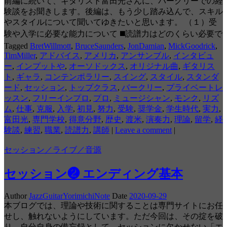
前編に続いて、ギタリスト富田光さんに、バークリーでの経
験談をお聞きします。後編は、もう少し踏み込んで、スキル
やスタイルについて聞いてゆきたいと思います。 （１）受
験や入学に必要な能力について ◼️読譜力はどのくらい必要で
Tagged
BretWillmott
,
BruceSaunders
,
JonDamian
,
MickGoodrick
,
TimMiller
,
アドバイス
,
アメリカ
,
アンサンブル
,
インタビュ
ー
,
インプットや
,
オーソドックス
,
オリジナル曲
,
ギタリス
ト
,
ギャラ
,
コンテンポラリー
,
スイング
,
スタイル
,
スタンダ
ード
,
セッション
,
トップクラス
,
バークリー
,
プライベートレ
ッスン
,
フリーインプロ
,
プロ
,
ミュージシャン
,
モンク
,
リズ
ム
,
仕事
,
克服
,
入学
,
初見
,
努力
,
受験
,
奨学金
,
学生時代
,
実力
,
富田光
,
専門学校
,
得意分野
,
歴史
,
渡米
,
演奏力
,
理論
,
留学
,
経
験談
,
練習
,
職業
,
読譜力
,
講師
|
Leave a comment
|
セッション／ライブ／音源
セッション❷ エンディング基本
Author
JazzGuitarYorimichiNote
Date
2020-09-29
本ブログでは、理論や技術に関することは専門サイトにお任
せし、触れないようにしています。ただ今回は、その掟を破
り、自分自身の備忘録として、セッションに欠かせない「エ