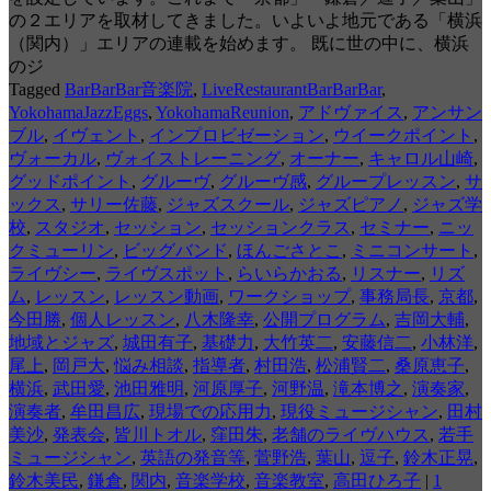
の２エリアを取材してきました。いよいよ地元である「横浜
（関内）」エリアの連載を始めます。 既に世の中に、横浜
のジ
Tagged
BarBarBar音楽院
,
LiveRestaurantBarBarBar
,
YokohamaJazzEggs
,
YokohamaReunion
,
アドヴァイス
,
アンサン
ブル
,
イヴェント
,
インプロビゼーション
,
ウイークポイント
,
ヴォーカル
,
ヴォイストレーニング
,
オーナー
,
キャロル山崎
,
グッドポイント
,
グルーヴ
,
グルーヴ感
,
グループレッスン
,
サ
ックス
,
サリー佐藤
,
ジャズスクール
,
ジャズピアノ
,
ジャズ学
校
,
スタジオ
,
セッション
,
セッションクラス
,
セミナー
,
ニッ
クミューリン
,
ビッグバンド
,
ほんごさとこ
,
ミニコンサート
,
ライヴシー
,
ライヴスポット
,
らいらかおる
,
リスナー
,
リズ
ム
,
レッスン
,
レッスン動画
,
ワークショップ
,
事務局長
,
京都
,
今田勝
,
個人レッスン
,
八木隆幸
,
公開プログラム
,
吉岡大輔
,
地域とジャズ
,
城田有子
,
基礎力
,
大竹英二
,
安藤信二
,
小林洋
,
尾上
,
岡戸大
,
悩み相談
,
指導者
,
村田浩
,
松浦賢二
,
桑原恵子
,
横浜
,
武田愛
,
池田雅明
,
河原厚子
,
河野温
,
滝本博之
,
演奏家
,
演奏者
,
牟田昌広
,
現場での応用力
,
現役ミュージシャン
,
田村
美沙
,
発表会
,
皆川トオル
,
窪田朱
,
老舗のライヴハウス
,
若手
ミュージシャン
,
英語の発音等
,
菅野浩
,
葉山
,
逗子
,
鈴木正晃
,
鈴木美民
,
鎌倉
,
関内
,
音楽学校
,
音楽教室
,
高田ひろ子
|
1