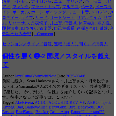
演奏
,
トレモロ
,
ナイロン弦
,
ニューオリンズ
,
ハーモニー
,
ピ
アノ
,
ファンク
,
フラットトップ
,
フルアコ
,
ベース
,
ベースラ
イン
,
ボーカル
,
ホーン
,
ボイシング
,
ミュート音
,
メロディ
,
メ
ロディー
,
ライブ
,
リード
,
リードシート
,
リアルタイム
,
リズ
ム
,
リハーサル
,
丹羽悦子
,
井上智
,
低音域
,
体育会系
,
即興性
,
即興演奏
,
四つ切り
,
管楽器
,
自己主張系
,
速弾き合戦
,
鍵盤
,
音
数詰め込み合戦
|
1 Comment
|
セッション／ライブ／音源
,
連載「達人に聞く」／演奏人
個性を磨く❻-2 国境／スタイルを超え
て
Author
JazzGuitarYorimichiNote
Date
2025-03-08
前回に続き、Sean Harknessさん・井上智さん・丹羽悦子さ
ん・Hiro Yamanakaさんの４名のギタリストが、共演を通じ
て感じた、それぞれの「個性」を紹介していく記事となりま
す。後半となる本記事では、１人ひと
Tagged
AbeRivera
,
ACDC
,
ACOUSTICREVIVE
,
AERCompact
,
Ampeg
,
Bad
,
BarneyMiller
,
BarryGibb
,
Bird
,
BodySoul
,
BOS
,
Boston
,
BradSarno
,
Brecker
,
BrunoAmp
,
BrunoUnderstand22
,