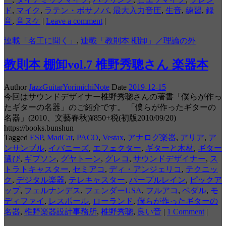
ド
,
マイク
,
ラテン・ボサノバ
,
最大入力音圧
,
生音
,
練習
,
録
音
,
音ヌケ
|
Leave a comment
|
連載「名工に聞く」
,
連載「教則本 棚卸」／理論の外
教則本 棚卸vol.7 椎野秀聰さん 楽器本
Author
JazzGuitarYorimichiNote
Date
2019-12-15
今回はサウンドデザイナー椎野秀聰さんの著書「僕らが作っ
たギターの名器」のご紹介です。 「僕らが作ったギターの
名器」(2010、文藝春秋)¥850+税(初版2010/09/20)
https://books.bunshun
Tagged
ESP
,
MadCat
,
PACO
,
Vestax
,
アナログ楽器
,
アリア
,
ア
ンサンブル
,
イバニーズ
,
エフェクター
,
ギターと木材
,
ギター
選び
,
ギブソン
,
グヤトーン
,
グレコ
,
サウンドデザイナー
,
ス
トラトキャスター
,
セミアコ
,
ディ・アンジェリコ
,
テクニッ
ク
,
デジタル楽器
,
テレキャスター
,
パープルレイン
,
ピックア
ップ
,
フェルナンデス
,
フェンダーUSA
,
フルアコ
,
ペダル
,
モ
ディファイ
,
レスポール
,
ローランド
,
僕らが作ったギターの
名器
,
椎野楽器設計事務所
,
椎野秀聰
,
良い音
|
1 Comment
|