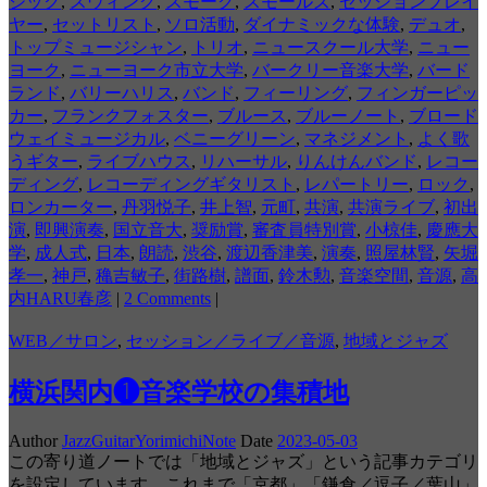
ジック
,
スウィング
,
スモーク
,
スモールズ
,
セッションプレイ
ヤー
,
セットリスト
,
ソロ活動
,
ダイナミックな体験
,
デュオ
,
トップミュージシャン
,
トリオ
,
ニュースクール大学
,
ニュー
ヨーク
,
ニューヨーク市立大学
,
バークリー音楽大学
,
バード
ランド
,
バリーハリス
,
バンド
,
フィーリング
,
フィンガーピッ
カー
,
フランクフォスター
,
ブルース
,
ブルーノート
,
ブロード
ウェイミュージカル
,
ベニーグリーン
,
マネジメント
,
よく歌
うギター
,
ライブハウス
,
リハーサル
,
りんけんバンド
,
レコー
ディング
,
レコーディングギタリスト
,
レパートリー
,
ロック
,
ロンカーター
,
丹羽悦子
,
井上智
,
元町
,
共演
,
共演ライブ
,
初出
演
,
即興演奏
,
国立音大
,
奨励賞
,
審査員特別賞
,
小椋佳
,
慶應大
学
,
成人式
,
日本
,
朗読
,
渋谷
,
渡辺香津美
,
演奏
,
照屋林賢
,
矢堀
孝一
,
神戸
,
穐吉敏子
,
街路樹
,
譜面
,
鈴木勲
,
音楽空間
,
音源
,
高
内HARU春彦
|
2 Comments
|
WEB／サロン
,
セッション／ライブ／音源
,
地域とジャズ
横浜関内❶音楽学校の集積地
Author
JazzGuitarYorimichiNote
Date
2023-05-03
この寄り道ノートでは「地域とジャズ」という記事カテゴリ
を設定しています。これまで「京都」「鎌倉／逗子／葉山」