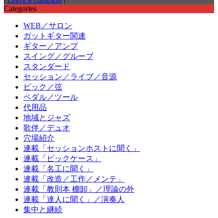
Categories
WEB／サロン
ガットギター関連
ギター／アンプ
スイング／グルーブ
スタンダード
セッション／ライブ／音源
ピック／弦
ペダル／ツール
代用品
地域とジャズ
歌伴／デュオ
穴場紹介
連載「セッションホストに聞く」
連載「ピックケース」
連載「名工に聞く」
連載「改造／工作／メンテ」
連載「教則本 棚卸」／理論の外
連載「達人に聞く」／演奏人
集中と継続