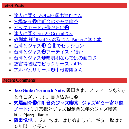
Latest Posts
達人に聞く VOL.30 露木達也さん
穴場紹介❾仲町台のジャズ喫茶
ピックガードが傷だらけ❷
達人に聞く vol.29 Geminiさん
教則本 棚卸 vol.23 名取さん Parkerに学ぶ本
台湾とジャズ❸ 台北でセッション
台湾とジャズ❷アーティスト紹介
台湾とジャズ❶黎明期ならではの面白さ
故宮博物院でピックケース vol.16
アルバムリリース❹中根賢隆さん
Recent Comments
JazzGuitarYorimichiNote:
阪田さま。メッセージありが
とうございます。書き込みに�
穴場紹介❾仲町台のジャズ喫茶 | ジャズギター寄り道
ノート:
[…] 京都とジャズ❷創業51年のジャズ喫茶
https://jazzguitarno
阪田悦也:
こんにちは。はじめまして。 ギター歴は５
０年以上と長い