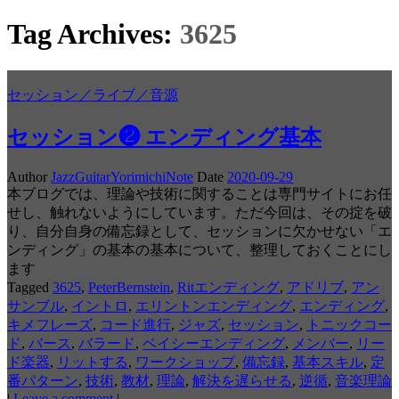
Tag Archives:
3625
セッション／ライブ／音源
セッション❷ エンディング基本
Author
JazzGuitarYorimichiNote
Date
2020-09-29
本ブログでは、理論や技術に関することは専門サイトにお任
せし、触れないようにしています。ただ今回は、その掟を破
り、自分自身の備忘録として、セッションに欠かせない「エ
ンディング」の基本の基本について、整理しておくことにし
ます
Tagged
3625
,
PeterBernstein
,
Ritエンディング
,
アドリブ
,
アン
サンブル
,
イントロ
,
エリントンエンディング
,
エンディング
,
キメフレーズ
,
コード進行
,
ジャズ
,
セッション
,
トニックコー
ド
,
バース
,
バラード
,
ベイシーエンディング
,
メンバー
,
リー
ド楽器
,
リットする
,
ワークショップ
,
備忘録
,
基本スキル
,
定
番パターン
,
技術
,
教材
,
理論
,
解決を遅らせる
,
逆循
,
音楽理論
|
Leave a comment
|