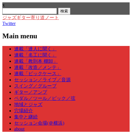
x
検
索:
ジャズギター寄り道ノート
Twitter
Main menu
Skip
連載「達人に聞く」
to
連載「名工に聞く」
content
連載「教則本 棚卸」
連載「改造／メンテ」
連載「ピックケース」
セッション／ライブ／音源
スイング／グルーブ
ギター／アンプ
ペダル／ツール／ピック／弦
地域とジャズ
穴場紹介
集中と継続
セッション会場(＠横浜)
about