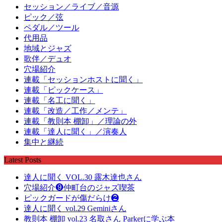
セッション／ライブ／音源
ピック／弦
ペダル／ツール
代用品
地域とジャズ
歌伴／デュオ
穴場紹介
連載「セッションホストに聞く」
連載「ピックケース」
連載「名工に聞く」
連載「改造／工作／メンテ」
連載「教則本 棚卸」／理論の外
連載「達人に聞く」／演奏人
集中と継続
Latest Posts
達人に聞く VOL.30 露木達也さん
穴場紹介❾仲町台のジャズ喫茶
ピックガードが傷だらけ❷
達人に聞く vol.29 Geminiさん
教則本 棚卸 vol.23 名取さん Parkerに学ぶ本