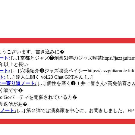
とうございます。書き込みに�
ート:
[…] 京都とジャズ❷創業51年のジャズ喫茶https://jazzguitarn
年以上と長い
ート:
[…] 穴場紹介❹ジャズ喫茶ベイシーhttps://jazzguitarnote.info
ト:
[…] 達人に聞く vol.23 Chat GPTさん […]
ズギター寄り道ノート:
[…] 個性を磨く❶-1 井上智さん×高免信喜さんhttps
く涙です�
に Go Goパーティを開催されている方�
今返信があ�
ノート:
[…] 第２弾では演奏家を中心に、お聞きしました。HP 