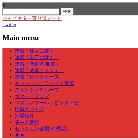
x
検
索:
ジャズギター寄り道ノート
Twitter
Main menu
Skip
連載「達人に聞く」
to
連載「名工に聞く」
content
連載「教則本 棚卸」
連載「改造／メンテ」
連載「ピックケース」
セッション／ライブ／音源
スイング／グルーブ
ギター／アンプ
ペダル／ツール／ピック／弦
地域とジャズ
穴場紹介
集中と継続
セッション会場(＠横浜)
about