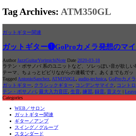
Tag Archives:
ATM350GL
ガットギター関連
ガットギター❶GoProカメラ発想のマ
Author
JazzGuitarYorimichiNote
Date
2020-03-18
ラテン・ボサノバ 系のユニットなど、ソレっぽい音が欲し
テーマ、ちょっとビビリながらの連載です。あくまでもガッ
Tagged
AntonioSanchez
,
ATM350GL
,
audio-technica
,
GoProカメラ
ガットギター
,
クラシックギター
,
コンデンサマイク
,
コントロ
テン・ボサノバ
,
最大入力音圧
,
生音
,
練習
,
録音
,
音ヌケ
|
Leav
Categories
WEB／サロン
ガットギター関連
ギター／アンプ
スイング／グルーブ
スタンダード