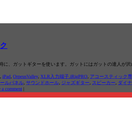
イク
い時に、ガットギターを使います。ガットにはガットの達人が沢
,
iPad
,
OrpeusValley
,
XLR入力端子.iRigPRO
,
アコースティック
ールパネル
,
サウンドホール
,
ジャズギター
,
スピーカー
,
ダイナ
e a comment
|