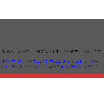
山いらっしゃって、迂闊には手を出せない世界。正直、この
専用アンプ
,
アンサンブル
,
アンプ
,
エレガット
,
エレキギター
,
ミックマイク
,
ハウリング
,
ピエゾマイク
,
ブレンド
,
マイク
,
ラ