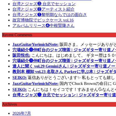
台湾とジャズ❸ 台北でセッション
台湾とジャズ❷アーティスト紹介
台湾とジャズ❶黎明期ならではの面白さ
故宮博物院でピックケース vol.16
アルバムリリース❹中根賢隆さん
Recent Comments
JazzGuitarYorimichiNote:
阪田さま。メッセージありが
穴場紹介❾仲町台のジャズ喫茶 | ジャズギター寄り道ノ
阪田悦也:
こんにちは。はじめまして。 ギター歴は５０
穴場紹介❾仲町台のジャズ喫茶 | ジャズギター寄り道ノ
達人に聞く vol.29 Geminiさん | ジャズギター寄り道ノー
教則本 棚卸 vol.23 名取さん Parkerに学ぶ本 | ジャ
SEIKO:
返信ありがとうございます✨ 私もとっても嬉し
JazzGuitarYorimichiNote:
国内でChuck Brownの命日
SEIKO:
こんにちは！セイコです！すみません💦なんと
台湾とジャズ❸ 台北でセッション | ジャズギター寄り道
Archives
2026年7月