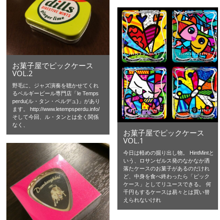
お菓子屋でピックケース
VOL.2
野毛に、ジャズ演奏を聴かせてくれ
るベルギービール専門店「le Temps
perdu(ル・タン・ペルデュ)」があり
ます。 http://www.letempsperdu.info/
そして今回、ル・タンとは全く関係
なく、
お菓子屋でピックケース
VOL.1
今日は軽めの掘り出し物。 HintMintと
いう、ロサンゼルス発のなかなか洒
落たケースのお菓子があるのだけれ
ど、中身を食べ終わったら「ピック
ケース」としてリユースできる。 何
千円もするケースは易々とは買い替
えられないけれ