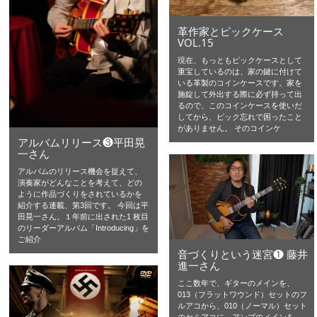
革作家とピックケース
VOL.15
現在、もっともピックケースとして
重宝しているのは、家の鍵に付けて
いる革製のコインケースです。家を
施錠して外出する際に必ず持って出
るので、このコインケースを使いだ
してから、ピック忘れで困ったこと
がありません。 そのコインケ
アルバムリリース❸平田晃
一さん
アルバムのリリース機会を捉えて、
演奏家がどんなことを考えて、どの
ように作品づくりをされているかを
紹介する連載、第3回です。 今回は平
田晃一さん。１年前に出された1 枚目
のリーダーアルバム「Introducing」を
ご紹介
音づくりという迷宮❶ 藤井
進一さん
ここ数年で、ギターのメインを、
013（フラットワウンド）セットのフ
ルアコから、010（ノーマル）セット
のセミアコに、アンプのメインを、