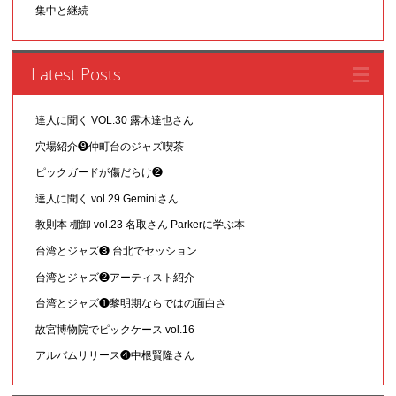
集中と継続
Latest Posts
達人に聞く VOL.30 露木達也さん
穴場紹介❾仲町台のジャズ喫茶
ピックガードが傷だらけ❷
達人に聞く vol.29 Geminiさん
教則本 棚卸 vol.23 名取さん Parkerに学ぶ本
台湾とジャズ❸ 台北でセッション
台湾とジャズ❷アーティスト紹介
台湾とジャズ❶黎明期ならではの面白さ
故宮博物院でピックケース vol.16
アルバムリリース❹中根賢隆さん