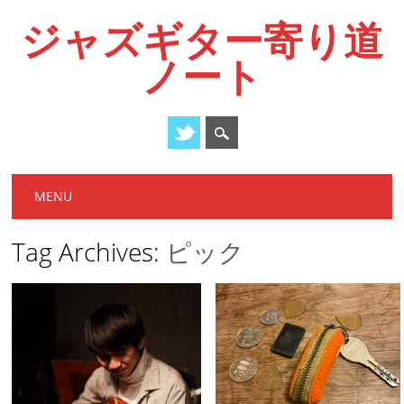
ジャズギター寄り道
ノート
Main menu
Skip
MENU
to
content
Tag Archives:
ピック