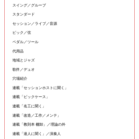
スイング／グルーブ
スタンダード
セッション／ライブ／音源
ピック／弦
ペダル／ツール
代用品
地域とジャズ
歌伴／デュオ
穴場紹介
連載「セッションホストに聞く」
連載「ピックケース」
連載「名工に聞く」
連載「改造／工作／メンテ」
連載「教則本 棚卸」／理論の外
連載「達人に聞く」／演奏人