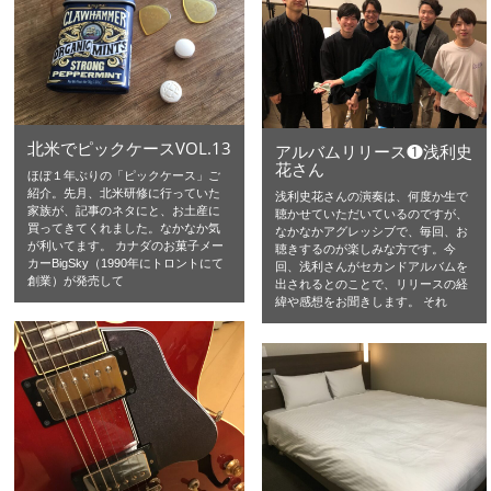
北米でピックケースVOL.13
アルバムリリース❶浅利史
花さん
ほぼ１年ぶりの「ピックケース」ご
紹介。先月、北米研修に行っていた
浅利史花さんの演奏は、何度か生で
家族が、記事のネタにと、お土産に
聴かせていただいているのですが、
買ってきてくれました。なかなか気
なかなかアグレッシブで、毎回、お
が利いてます。 カナダのお菓子メー
聴きするのが楽しみな方です。今
カーBigSky（1990年にトロントにて
回、浅利さんがセカンドアルバムを
創業）が発売して
出されるとのことで、リリースの経
緯や感想をお聞きします。 それ