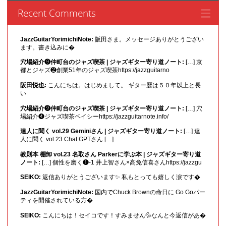
Recent Comments
JazzGuitarYorimichiNote:
阪田さま。メッセージありがとうござい
ます。書き込みに�
穴場紹介❾仲町台のジャズ喫茶 | ジャズギター寄り道ノート:
[…] 京
都とジャズ❷創業51年のジャズ喫茶https://jazzguitarno
阪田悦也:
こんにちは。はじめまして。 ギター歴は５０年以上と長
い
穴場紹介❾仲町台のジャズ喫茶 | ジャズギター寄り道ノート:
[…] 穴
場紹介❹ジャズ喫茶ベイシーhttps://jazzguitarnote.info/
達人に聞く vol.29 Geminiさん | ジャズギター寄り道ノート:
[…] 達
人に聞く vol.23 Chat GPTさん […]
教則本 棚卸 vol.23 名取さん Parkerに学ぶ本 | ジャズギター寄り道
ノート:
[…] 個性を磨く❶-1 井上智さん×高免信喜さんhttps://jazzgu
SEIKO:
返信ありがとうございます✨ 私もとっても嬉しく涙です�
JazzGuitarYorimichiNote:
国内でChuck Brownの命日に Go Goパー
ティを開催されている方�
SEIKO:
こんにちは！セイコです！すみません💦なんと今返信があ�