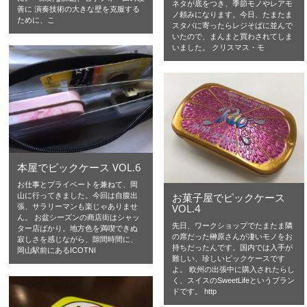
ネタが底をつき、季節モノやレアモ
善に 演奏技術の大きな壁を克服する
ノ頼みになります。今日、たまたま
ために、こ
スタバに寄ったらレジそばに並んで
いたので、まんまと買わされてしま
いました。 クリスマス・モ
本屋でピックケース VOL.6
お仕事とプライベートを兼ねて、岡
お菓子屋でピックケース
山に行ってきました。今回は自腹出
VOL.4
張、サラリーマンも楽じゃありませ
ん。 お盆シーズンの商店街はシャッ
先日、ワークショップでたまたま隣
ター店ばかり。地方色を満喫できぬ
の席だった榊原さんが凄いモノをお
寂しさを感じながら、隙間時間に、
持ちだったんです。国内では入手が
岡山駅前にあるICOTNI
難しい、珍しいピックケースです
よ。 欧州の出張中に購入されたらし
く、スイスのSweetLifeというブラン
ドです。 http