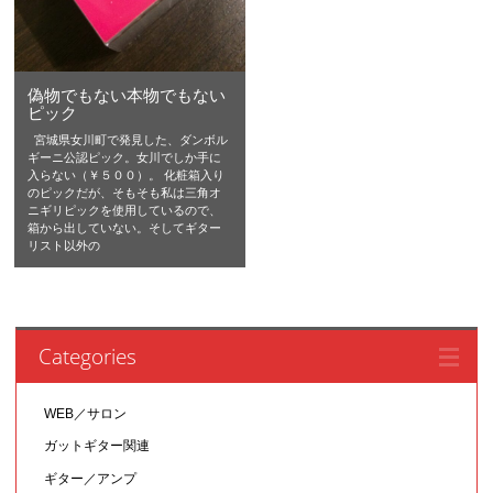
偽物でもない本物でもない
ピック
宮城県女川町で発見した、ダンボル
ギーニ公認ピック。女川でしか手に
入らない（￥５００）。 化粧箱入り
のピックだが、そもそも私は三角オ
ニギリピックを使用しているので、
箱から出していない。そしてギター
リスト以外の
Categories
WEB／サロン
ガットギター関連
ギター／アンプ