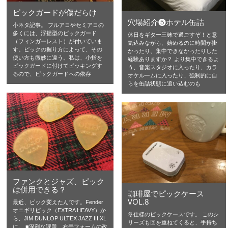
ピックガードが傷だらけ
穴場紹介❺ホテル缶詰
小ネタ記事。 フルアコやセミアコの
多くには、浮揚型のピックガード
休日をギター三昧で過ごすぞ！と意
（フィンガーレスト）が付いていま
気込みながら、始めるのに時間が掛
す。ピックの握り方によって、その
かったり、集中できなかったりした
使い方も微妙に違う。私は、小指を
経験ありますか？ より集中できるよ
ピックガードに付けてピッキングす
う、音楽スタジオに入ったり、カラ
るので、ピックガードへの依存
オケルームに入ったり、強制的に自
らを缶詰状態に追い込むのも
ファンクとジャズ、ピック
は併用できる？
珈琲屋でピックケース
VOL.8
最近、ピック変えたんです。Fender
オニギリピック（EXTRA HEAVY）か
冬仕様のピックケースです。 このシ
ら、JIM DUNLOP ULTEX JAZZ III XL
リーズも回を重ねてくると、手持ち
に。 ■深刻な課題、右手フォームの改