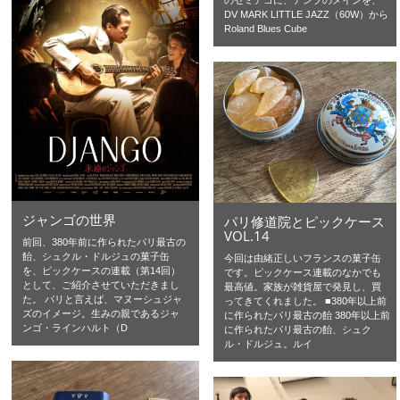
DV MARK LITTLE JAZZ（60W）から
Roland Blues Cube
ジャンゴの世界
パリ修道院とピックケース
VOL.14
前回、380年前に作られたパリ最古の
飴、シュクル・ドルジュの菓子缶
今回は由緒正しいフランスの菓子缶
を、ピックケースの連載（第14回）
です。ピックケース連載のなかでも
として、ご紹介させていただきまし
最高値。家族が雑貨屋で発見し、買
た。 パリと言えば、マヌーシュジャ
ってきてくれました。 ■380年以上前
ズのイメージ。生みの親であるジャ
に作られたパリ最古の飴 380年以上前
ンゴ・ラインハルト（D
に作られたパリ最古の飴、シュク
ル・ドルジュ。ルイ