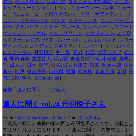
ヤー
,
セットリスト
,
ソロ活動
,
ダイナミックな体験
,
デュオ
,
トップミュージシャン
,
トリオ
,
ニュースクール大学
,
ニュー
ヨーク
,
ニューヨーク市立大学
,
バークリー音楽大学
,
バード
ランド
,
バリーハリス
,
バンド
,
フィーリング
,
フィンガーピッ
カー
,
フランクフォスター
,
ブルース
,
ブルーノート
,
ブロード
ウェイミュージカル
,
ベニーグリーン
,
マネジメント
,
よく歌
うギター
,
ライブハウス
,
リハーサル
,
りんけんバンド
,
レコー
ディング
,
レコーディングギタリスト
,
レパートリー
,
ロック
,
ロンカーター
,
丹羽悦子
,
井上智
,
元町
,
共演
,
共演ライブ
,
初出
演
,
即興演奏
,
国立音大
,
奨励賞
,
審査員特別賞
,
小椋佳
,
慶應大
学
,
成人式
,
日本
,
朗読
,
渋谷
,
渡辺香津美
,
演奏
,
照屋林賢
,
矢堀
孝一
,
神戸
,
穐吉敏子
,
街路樹
,
譜面
,
鈴木勲
,
音楽空間
,
音源
,
高
内HARU春彦
|
2 Comments
|
連載「達人に聞く」／演奏人
達人に聞く vol.24 丹羽悦子さん
Author
JazzGuitarYorimichiNote
Date
2025-03-04
「達人に聞く」連載の第24回は丹羽悦子さんです。連載とし
ては９ケ月ぶりになります。 「達人に聞く」の取材は、お