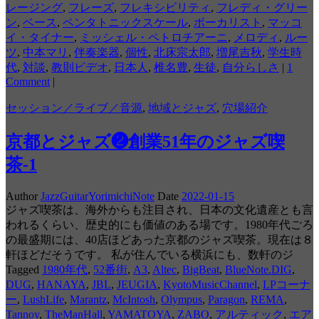
レージング
,
フレーズ
,
フレキシビリティ
,
フレディ・グリー
ン
,
ベース
,
ペンタトニックスケール
,
ボーカリスト
,
マッコ
イ・タイナー
,
ミッシェル・ペトロチアーニ
,
メロディ
,
ルー
ツ
,
中本マリ
,
伴奏楽器
,
個性
,
北床宗太郎
,
増尾吉秋
,
学生時
代
,
対談
,
教則ビデオ
,
日本人
,
椎名豊
,
生徒
,
自分らしさ
|
1
Comment
|
セッション／ライブ／音源
,
地域とジャズ
,
穴場紹介
京都とジャズ❷創業51年のジャズ喫
茶-1
Author
JazzGuitarYorimichiNote
Date
2022-01-15
ジャズ喫茶は、海外からも注目され、日本の文化遺産とも言
われるくらい、歴史的にも価値のある場です。1980年代ごろ
の最盛期には、40店ほどあった京都のジャズ喫茶。現在は８
軒ほどだそうです。 私が住んでいる横浜にも、数軒のジ
Tagged
1980年代
,
52番街
,
A3
,
Altec
,
BigBeat
,
BlueNote.DIG
,
DUG
,
HANAYA
,
JBL
,
JEUGIA
,
KyotoMusicChannel
,
LPコーナ
ー
,
LushLife
,
Marantz
,
McIntosh
,
Olympus
,
Paragon
,
REMA
,
Tannoy
,
TheManHall
,
YAMATOYA
,
ZABO
,
アルティック
,
エア