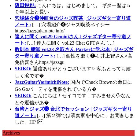
阪田悦也:
こんにちは。はじめまして。 ギター歴は５
０年以上と長い
穴場紹介❾仲町台のジャズ喫茶 | ジャズギター寄り道
ノート:
[…] 穴場紹介❹ジャズ喫茶ベイシー
https://jazzguitarnote.info/
達人に聞く vol.29 Geminiさん | ジャズギター寄り道ノ
ート:
[…] 達人に聞く vol.23 Chat GPTさん […]
教則本 棚卸 vol.23 名取さん Parkerに学ぶ本 | ジャズギ
ター寄り道ノート:
[…] 個性を磨く❶-1 井上智さん×高
免信喜さんhttps://jazzgu
SEIKO:
返信ありがとうございます✨ 私もとっても嬉
しく涙です�
JazzGuitarYorimichiNote:
国内でChuck Brownの命日に
Go Goパーティを開催されている方�
SEIKO:
こんにちは！セイコです！すみません💦なん
と今返信があ�
台湾とジャズ❸ 台北でセッション | ジャズギター寄り
道ノート:
[…] 第２弾では演奏家を中心に、お聞きしま
した。HP [
Archives