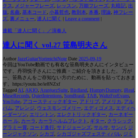
クス
,
メジャーフレーズ
,
レッスン
,
万能フレーズ
,
丸暗記
,
出
版
,
名曲
,
基本コード
,
小暮哲也
,
教則本
,
本番
,
理論
,
神フレー
ズ
,
裏メニュー
,
達人に聞く
|
Leave a comment
|
連載「達人に聞く」／演奏人
達人に聞く vol.27 笹島明夫さん
Author
JazzGuitarYorimichiNote
Date
2025-09-19
今回はYouTube動画でも有名な笹島明夫さんにインタビュー
です。丹羽悦子さんにご推薦・ご紹介を頂きました。 万が
一、笹島さんをご存知ない方のために、動画を貼っておきま
す。https://youtu.be/ie8NZxf
Tagged
AI
,
AKIO
,
AranjuezSuite
,
Birdland
,
HumptyDumpty
,
iReal
,
MuseRecords
,
QuietIntentions
,
SomBrasil
,
TAB
,
WaltzForEvans
,
YouTube
,
アコースティックギター
,
アドリブ
,
アメリカ
,
アル
バム
,
アレンジ
,
ウェスモンゴメリー
,
エディゴメス
,
エディヘ
ンダーソン
,
エリントン
,
エレクトリックギター
,
カーネギー
ホー ル
,
カーラ
,
カーラヘルムブレクト
,
ギター
,
クラシック
,
グラミー賞
,
コード進行
,
サドジョーンズ
,
サルサ
,
サンバ
,
ジ
ーンジャクソン
,
シカゴ
,
シカゴジャズフェスティバル
,
ジミ