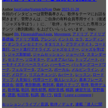
Author
JazzGuitarYorimichiNote
Date
2023-11-28
今回のインタビューは菅野義孝さん。歌伴をテーマにお話を
聞きます。菅野さんは、ご自身の有料会員専用サイト（後述
「ジャズを学ぼう」）に、「歌伴」をテーマにした専用コン
テンツ（教則動画）を上げていらっしゃいます。 https:
Tagged
Bb
,
FitzgeraldPassAgain
,
Movement
,
アドリブ
,
アドリブ
基礎編
,
アドリブ実践
,
アレンジ
,
イントロ
,
エラ
,
エンディン
グ
,
オンラインセミナー
,
ギタリスト
,
グラディテイト
,
コード
進行
,
コード進行アナライズ
,
ジャズセミナー
,
ジャズを学ぼ
う
,
ジャズ新鮮組
,
ジャムセッション
,
ジョーパス
,
スタンダー
ド
,
セミナー
,
ソロギター
,
デュオアルバム
,
トップノート
,
ハ
ーモナイズドベースライン
,
ハーモニー
,
バッキングコードワ
ーク
,
フェルマータ
,
ブルース
,
ボーカル
,
メルビンライン
,
メ
ロデ
,
メロディ
,
リズムチェンジ
,
ルバート
,
レッスン
,
ロード
マップ
,
人見知り
,
代理コード
,
個人レッスン
,
基本フレーズ
,
座談会
,
循環
,
教則動画
,
教則本
,
最終ステップ
,
歌伴
,
歌伴デュ
オ
,
歌伴脳
,
歌詞
,
潮先郁男
,
相対音感
,
移調
,
練習方法
,
菅野義
孝
,
譜面
,
転回形
,
転調
,
酒バラ
,
録音
|
Leave a comment
|
セッション／ライブ／音源
,
歌伴／デュオ
,
連載「達人に聞