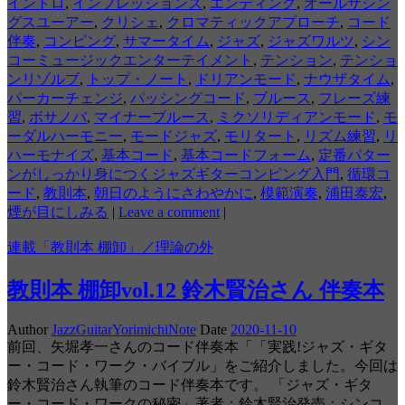
イントロ
,
インプレッションズ
,
エンディング
,
オールザシン
グスユーアー
,
クリシェ
,
クロマティックアプローチ
,
コード
伴奏
,
コンピング
,
サマータイム
,
ジャズ
,
ジャズワルツ
,
シン
コーミュージックエンターテイメント
,
テンション
,
テンショ
ンリゾルブ
,
トップ・ノート
,
ドリアンモード
,
ナウザタイム
,
パーカーチェンジ
,
パッシングコード
,
ブルース
,
フレーズ練
習
,
ボサノバ
,
マイナーブルース
,
ミクソリディアンモード
,
モ
ーダルハーモニー
,
モードジャズ
,
モリタート
,
リズム練習
,
リ
ハーモナイズ
,
基本コード
,
基本コードフォーム
,
定番パター
ンがしっかり身につくジャズギターコンピング入門
,
循環コ
ード
,
教則本
,
朝日のようにさわやかに
,
模範演奏
,
浦田泰宏
,
煙が目にしみる
|
Leave a comment
|
連載「教則本 棚卸」／理論の外
教則本 棚卸vol.12 鈴木賢治さん 伴奏本
Author
JazzGuitarYorimichiNote
Date
2020-11-10
前回、矢堀孝一さんのコード伴奏本「「実践!ジャズ・ギタ
ー・コード・ワーク・バイブル」をご紹介しました。今回は
鈴木賢治さん執筆のコード伴奏本です。 「ジャズ・ギタ
ー・コード・ワークの秘密」著者：鈴木賢治発売：シンコ