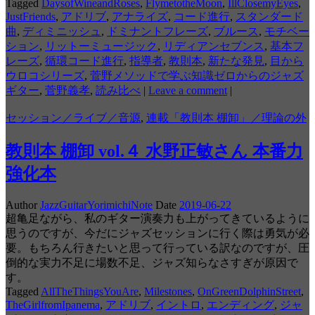
Tagged
DaysofWineandRoses
,
FlymetotheMoon
,
IllClosemyEyes
,
JustFriends
,
アドリブ
,
アナライズ
,
コード進行
,
スタンダード
曲
,
ディミニッシュ
,
ドミナントフレーズ
,
ブルース
,
モチベー
ション
,
リットーミュージック
,
リディアンセブンス
,
基本フ
レーズ
,
循環コード進行
,
指導者
,
教則本
,
新たな発見
,
目から
ウロコシリーズ
,
菅野メソッドで学ぶ知識ゼロからのジャズ
ギター
,
菅野義孝
,
読み比べ
|
Leave a comment
|
セッション／ライブ／音源
,
連載「教則本 棚卸」／理論の外
教則本 棚卸 vol.４ 水野正敏さん 本番力
強化本
Author
JazzGuitarYorimichiNote
Date
2019-06-22
超亀足ながら、私のギター演奏力も上がってきているように
思うのですが、今だにジャズセッションに行く際は勇気が必
要。もちろん行きたいと思って行っている訳なのですが、圧
倒的な実力不足に場数不足、ジャズ知らなさすぎが原因で
す。
Tagged
AllTheThingsYouAre
,
Milestones
,
OnGreenDolphinStreet
,
TheGirlfromIpanema
,
アドリブ
,
イントロ
,
エンディング
,
ジャ