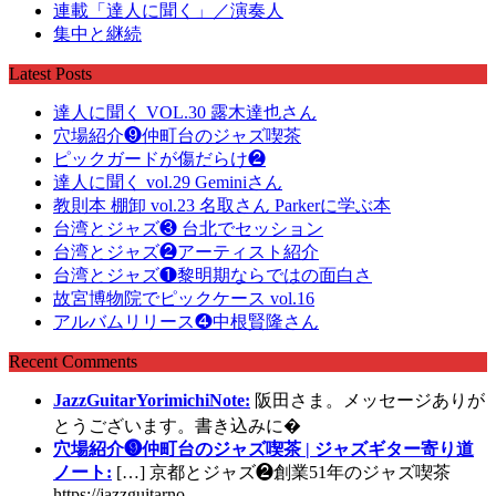
連載「達人に聞く」／演奏人
集中と継続
Latest Posts
達人に聞く VOL.30 露木達也さん
穴場紹介❾仲町台のジャズ喫茶
ピックガードが傷だらけ❷
達人に聞く vol.29 Geminiさん
教則本 棚卸 vol.23 名取さん Parkerに学ぶ本
台湾とジャズ❸ 台北でセッション
台湾とジャズ❷アーティスト紹介
台湾とジャズ❶黎明期ならではの面白さ
故宮博物院でピックケース vol.16
アルバムリリース❹中根賢隆さん
Recent Comments
JazzGuitarYorimichiNote:
阪田さま。メッセージありが
とうございます。書き込みに�
穴場紹介❾仲町台のジャズ喫茶 | ジャズギター寄り道
ノート:
[…] 京都とジャズ❷創業51年のジャズ喫茶
https://jazzguitarno