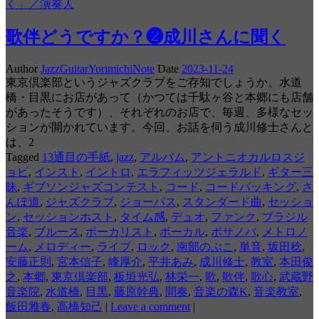
く」／演奏人
歌伴どうですか？❷成川さんに聞く
Author
JazzGuitarYorimichiNote
Date
2023-11-24
東京倶楽部というジャズクラブをご存知でしょうか。水道
橋・目黒にお店があって（かつては千駄ヶ谷と本郷にも店舗
があったそうです）、それぞれのお店で、毎週、多様なセッ
ションが開かれています。今回、お話を伺う成川修士さんと
は、2
Tagged
13通目の手紙
,
jazz
,
アルバム
,
アントニオカルロスジ
ョビ
,
インスト
,
イントロ
,
エラフィッツジェラルド
,
ギター三
昧
,
ギブソンジャズコンテスト
,
コード
,
コードバッキング
,
さ
んぽ道
,
ジャズクラブ
,
ジョーパス
,
スタンダード曲
,
セッショ
ン
,
セッションホスト
,
タイム感
,
デュオ
,
ファンク
,
ブラジル
音楽
,
ブルース
,
ボーカリスト
,
ボーカル
,
ボサノバ
,
メトロノ
ーム
,
メロディー
,
ライブ
,
ロック
,
南部のぶこ
,
単音
,
坂田稔
,
安藤正則
,
宮本信子
,
峰厚介
,
平井あみ
,
成川修士
,
教室
,
本田俊
之
,
本郷
,
東京倶楽部
,
板垣光弘
,
林栄一
,
歌
,
歌伴
,
歌心
,
武蔵野
音楽院
,
水道橋
,
目黒
,
藤原幹典
,
間奏
,
音楽の森K
,
音楽教室
,
飯田雅春
,
高橋知己
|
Leave a comment
|