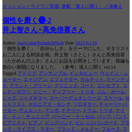
セッション／ライブ／音源
,
連載「達人に聞く」／演奏人
個性を磨く❶-2
井上智さん×高免信喜さん
Author
JazzGuitarYorimichiNote
Date
2022-03-18
「個性を磨く」「自分らしさ」をテーマにした、ギタリスト
お二人による対談企画。井上智（さとし）さんと高免信喜
（たかめんのぶき）さんにお話をお聞きしています。後編も
面白い展開になりました。 （参考）達人に聞く vol.14
Tagged
アドリブ
,
アンサンブル
,
インタビュー
,
ウェイン・シ
ョーター
,
エイジアン
,
エフェクター
,
カルテット
,
クインテッ
ト
,
グラント・グリーン
,
クリニック
,
コード
,
コンセプト
,
コ
ンテンポラリ
,
ジミー・ディフリー・トリオ
,
ジム・ホール
,
ジャズ
,
ジャズギター
,
スーパーデュオシリーズ
,
スケール
,
セ
ットリスト
,
セロニアス・モンク
,
ソロギター
,
チャーリーパ
ーカー
,
デュエット
,
テンポ
,
ドナリー
,
ドラム
,
トリオ
,
ナイ
ト・イン・チュニジア
,
バーニー・ケッセル
,
バップ
,
バンド
,
ピアニスト
,
ピアノ
,
ビッグバンド
,
ビレッジバンガード
,
ブラ
ック・ライブズ・マター
,
ブラッド・メルドー
,
ブルース
,
フ