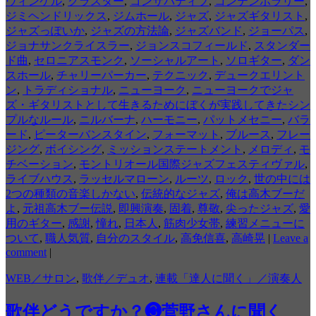
ウィンケル
,
クラスター
,
コンサバティブ
,
コンテンポラリー
,
ジミヘンドリックス
,
ジムホール
,
ジャズ
,
ジャズギタリスト
,
ジャズっぽいか
,
ジャズの方法論
,
ジャズバンド
,
ジョーパス
,
ジョナサンクライスラー
,
ジョンスコフィールド
,
スタンダー
ド曲
,
セロニアスモンク
,
ソーシャルアート
,
ソロギター
,
ダン
スホール
,
チャリーパーカー
,
テクニック
,
デュークエリント
ン
,
トラディショナル
,
ニューヨーク
,
ニューヨークでジャ
ズ・ギタリストとして生きるためにぼくが実践してきたシン
プルなルール
,
ニルバーナ
,
ハーモニー
,
パットメセニー
,
バラ
ード
,
ピーターバンスタイン
,
フォーマット
,
ブルース
,
フレー
ジング
,
ボイシング
,
ミッションステートメント
,
メロディ
,
モ
チベーション
,
モントリオール国際ジャズフェスティヴァル
,
ライブハウス
,
ラッセルマローン
,
ルーツ
,
ロック
,
世の中には
2つの種類の音楽しかない
,
伝統的なジャズ
,
俺は高木ブーだ
よ
,
元祖高木ブー伝説
,
即興演奏
,
固着
,
尊敬
,
尖ったジャズ
,
愛
用のギター
,
感謝
,
憧れ
,
日本人
,
筋肉少女帯
,
練習メニューに
ついて
,
職人気質
,
自分のスタイル
,
高免信喜
,
高崎晃
|
Leave a
comment
|
WEB／サロン
,
歌伴／デュオ
,
連載「達人に聞く」／演奏人
歌伴どうですか？❸菅野さんに聞く