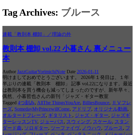
Tag Archives:
ブルース
連載「教則本 棚卸」／理論の外
教則本 棚卸 vol.22 小暮さん 裏メニュー
本
Author
JazzGuitarYorimichiNote
Date
2026-01-11
明けましておめでとうございます。 2026年１発目は、１年
半ぶりの連載「教則本 棚卸」 記事 vol.22になります。最近
は教則本を買う機会も減ってしまったのですが、新年早々、
偶然、小暮哲也さんの新刊「ジャズ・ギター教室
Tagged
4つ刻み
,
AllThe ThingsYouAre
,
BilliesBounce
,
ⅡⅤフレ
ーズ
,
SomedayMyPrincewillCome
,
アドリブ
,
オリジナル動画
,
オルタードフレーズ
,
ギタリスト
,
ジャズ・ギター
,
ジャズギ
ターレッスンTV
,
ジョーパス
,
スウィング
,
スケール
,
スタン
ダード曲
,
ソロギター
,
ツーファイヴ
,
ノウハウ
,
ブルース
,
フ
レージング
,
フレーズ
,
ペンタ
,
ペンタトニック
,
メジャーシッ