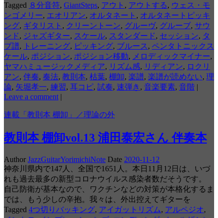
Tagged
８分音符
,
GiantSteps
,
アウト
,
アウトする
,
ウェス・モ
ンゴメリー
,
エオリアン
,
オルタネート
,
オルタネートピッキ
ング
,
ギタリスト
,
クリーントーン
,
グルーヴ
,
グルーブ
,
サウ
ンド
,
ジャズギター
,
スケール
,
スタンダード
,
セッション
,
タ
ブ譜
,
トレーニング
,
ピッキング
,
ブルース
,
ペンタトニックス
ケール
,
ポジション
,
ポジション移動
,
メロディックマイナー
,
ヤマハミュージックメディア
,
リズム感
,
リディアン
,
ロクリ
アン
,
伴奏
,
奏法
,
教則本
,
枯葉
,
棚卸
,
楽譜
,
楽譜が読めない
,
理
論
,
矢堀孝一
,
練習
,
耳コピ
,
試奏
,
速弾き
,
音楽要素
,
音階
|
Leave a comment
|
連載「教則本 棚卸」／理論の外
教則本 棚卸vol.13 浦田泰宏さん 伴奏本
Author
JazzGuitarYorimichiNote
Date
2020-11-12
神奈川県内で147人、全国で1651人。本日11月12日は、いづ
れも過去最多の新型コロナウイルス感染者数だそうです。
自己防衛が基本なので、ワクチンなどの対策が本格化するま
では、もう少しの辛抱。我々は、外出控えてギターを
Tagged
4つ切りバッキング
,
アイガットリズム
,
アルペジオ
,