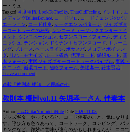
ー・ミュ
Tagged
４度堆積
,
LookToTheSky
,
ThatOldFeeling
,
イントロ
,
エ
ンディングBilliesBounce
,
コードソロ
,
コードチェンジのバリ
エーション
,
コード伴奏
,
シークエンスパターン
,
ジャズギタ
ーコードワークの秘密
,
シンコーミュージックエンターテイ
メント
,
シンコペーション
,
セブンスコードフォーム
,
ディミ
ニッシュ
,
テンション
,
ドミナントセブンスコード
,
トレーニ
ング
,
ブルース
,
ベースライン
,
ボサノバ
,
メロディボイシン
グ
,
リハーモナイズ
,
ルート省略
,
代理コード
,
仮想ルート
,
基
本フォーム
,
実践ジャズギターコードワークバイブル
,
実践テ
クニック
,
循環コード
,
省略フォーム
,
矢堀孝一
,
鈴木賢治
|
Leave a comment
|
連載「教則本 棚卸」／理論の外
教則本 棚卸vol.11 矢堀孝一さん 伴奏本
Author
JazzGuitarYorimichiNote
Date
2020-11-08
ジャズギターやっていると、コード伴奏のこと、気になりま
す。呼び方も色々あって、コードワーク、コンピング、バッ
キングなど。微妙に意味が違うのかもしれませんが、ココで