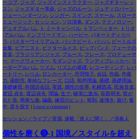
ーコブ
,
ジャズ
,
ジャズインストラクター
,
ジャズギターレッ
スン
,
ジャズギター革命
,
ジャズのルーツ
,
ジュディロバーツ
,
ジョーヘンダーソン
,
シンガー
,
スイング
,
スケール
,
スローナ
ミュージック
,
セッション
,
ソロ演奏
,
ダンス
,
テクノロジー
,
デュオアルバム
,
ト ミーキャンベル
,
トランペッター
,
トリオ
⋅アルバム
,
ドンフリードマン
,
ハービー
,
パキートディリベ
ラ
,
バスターウイリアムス
,
バックビート
,
バッハ
,
ビートルズ
全集
,
ピアニスト
,
ビクタールイス
,
ビッグバンド
,
フェークの
音楽
,
ブラジリアンジャズ
,
ブルース
,
フレーズ
,
プロデューサ
ー
,
マークウォーカー
,
モダンジャズ
,
ランディブレッカー
,
リ
ーダーアルバム
,
リズム
,
リズムの基礎
,
レコーディング
,
レパ
ートリー
,
レベル
,
ロンカーター
,
丹羽悦子
,
会話
,
作曲
,
作曲
力
,
函館市
,
単純なフレーズ
,
口語
,
和声理論
,
基礎
,
基礎理論
,
基礎練習
,
外国語会話
,
実践
,
感性の世界
,
札幌西高
,
民族音楽
,
渡辺 貞夫
,
渡辺貞夫
,
理論
,
生で
,
確実に進歩
,
笹島明夫
,
答が
出た音
,
簡単な曲
,
編曲
,
練習のヒント
,
規則
,
速弾き
,
遊び
,
集
中
,
音を探す
|
Leave a comment
|
セッション／ライブ／音源
,
連載「達人に聞く」／演奏人
個性を磨く❻-1 国境／スタイルを超え