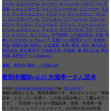
メール
,
エコシステム
,
オーナー
,
オリンパス
,
ジャズ
,
ジャズ
喫茶
,
しゃんくれーる
,
スイングジャーナル
,
スピーカー
,
タン
ノイ
,
ディスクユニオン
,
ドルフィー
,
ネットサロン
,
パラゴ
ン
,
ピュアオーディオ
,
ファンキー
,
フリージャズ
,
ブルース
,
ポニー
,
マッキン
,
マッコールズ
,
マランツ
,
ミュージシャン
,
む〜ら
,
ムスターシュ
,
ライター
,
ライブハウス
,
ラグ
,
リラッ
クス
,
レコード
,
ろくでなし
,
中平穂積
,
二十歳の原点
,
京都
,
京
都ジャズスポットグループ
,
京都ジャズ喫茶マップ
,
吉祥寺
,
学生
,
情報交換
,
探究心
,
文化遺産
,
木馬
,
横浜
,
海外
,
瀬川昌久
,
熊代忠文
,
熊代東洋子
,
立命館大学
,
評論家
,
酒
,
野口久光
,
野口
伊織
,
高野悦子
|
2 Comments
|
連載「教則本 棚卸」／理論の外
教則本棚卸vol.15 矢堀孝一さん読本
Author
JazzGuitarYorimichiNote
Date
2021-03-07
連載15回目となる、教則本棚卸です。本のタイトルが「理論
読本」となっている通り、この本は読み物として書かれてい
ます。 「矢堀孝一のギター理論読本」著者：矢堀孝一発
行：ヤマハミュージックメディア、2010年05月20日仕様