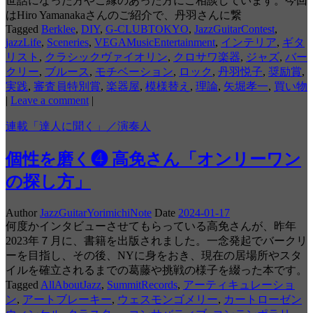
世話になった方やご縁のあった方にご相談しています。今回
はHiro Yamanakaさんのご紹介で、丹羽さんに繋
Tagged
Berklee
,
DIY
,
G-CLUBTOKYO
,
JazzGuitarContest
,
jazzLife
,
Sceneries
,
VEGAMusicEntertainment
,
インテリア
,
ギタ
リスト
,
クラシックヴァイオリン
,
クロサワ楽器
,
ジャズ
,
バー
クリー
,
ブルース
,
モチベーション
,
ロック
,
丹羽悦子
,
奨励賞
,
実践
,
審査員特別賞
,
楽器屋
,
模様替え
,
理論
,
矢堀孝一
,
買い物
|
Leave a comment
|
連載「達人に聞く」／演奏人
個性を磨く❹ 高免さん「オンリーワン
の探し方」
Author
JazzGuitarYorimichiNote
Date
2024-01-17
何度かインタビューさせてもらっている高免さんが、昨年
2023年７月に、書籍を出版されました。一念発起でバークリ
ーを目指し、その後、NYに身をおき、現在の居場所やスタ
イルを確立されるまでの葛藤や挑戦の様子を綴った本です。
Tagged
AllAboutJazz
,
SummitRecords
,
アーティキュレーショ
ン
,
アートブレーキー
,
ウェスモンゴメリー
,
カートローゼン