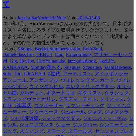
て
Author
JazzGuitarYorimichiNote
Date
2025-03-08
2025年1月、Hiro Yamanakaさんからのお声がけで、日米ギタ
リスト４名によるライブを取材させていただきました。文字
による単なるライブレポートは面白くないので「共演する
と、そのひとの個性が見えてくる」という古く
Tagged
9Songs
,
BerkleeSummerSession
,
BodySoul
,
DanielGlassTrio
,
DEBUT
,
Duo
,
Extraordinary マサチューセッツ
州
,
Gig
,
HeyJoe
,
HiroYamanaka
,
jazzguitarbook
,
jazzLife
,
KANKAWA
,
Monday満ちる
,
Nuagues
,
Sceneries
,
SeanHarkness
,
Solo
,
Trio
,
URAKAJI
,
Z世代
,
アーティスト
,
アイラギトラー
,
アンコール
,
アンサンブル
,
ヴィレッジヴァンガード
,
ヴィレ
ッジゲイト
,
ウィンダムヒル
,
エレクトリックギター
,
オリジ
ナル曲
,
カルテット
,
ギタートリオ
,
ギタリスト
,
クラシック
,
クラシックヴァイオリン
,
グラディ・テイト
,
クリスマス
,
ク
ロサワ楽器店
,
コンポーザー
,
サウンドチェック
,
ジェイムス
ムーディー
,
ジミーヒース
,
ジムホール
,
ジャズ
,
ジャズクラ
ブ
,
ジャズ評論家
,
ジャックマクダフ
,
ジャニス・シーゲル
,
ジ
ャンル
,
ジュニアマンス
,
ショー
,
ジンクバー
,
シンコーミュー
ジック
,
スウィング
,
スモーク
,
スモールズ
,
セッションプレイ