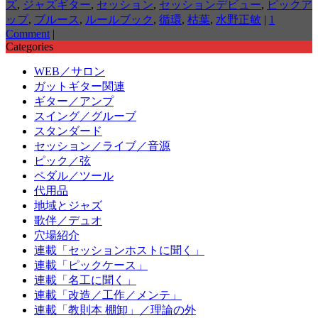
ズ
,
ジャズギター
,
セッション
,
セッションデビュー
,
ピックア
ップ
,
ブルース
,
ルールブック
,
循環
,
枯葉
,
水野正敏
|
1
Comment
|
Categories
WEB／サロン
ガットギター関連
ギター／アンプ
スイング／グルーブ
スタンダード
セッション／ライブ／音源
ピック／弦
ペダル／ツール
代用品
地域とジャズ
歌伴／デュオ
穴場紹介
連載「セッションホストに聞く」
連載「ピックケース」
連載「名工に聞く」
連載「改造／工作／メンテ」
連載「教則本 棚卸」／理論の外