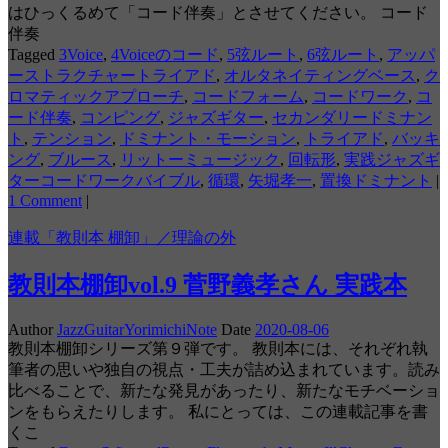
はひっくるめて「コード伴奏」とさせてください。 コード
伴奏
Tagged
3Voice
,
4Voiceのコード
,
5弦ルート
,
6弦ルート
,
アッパ
ーストラクチャートライアド
,
オルタネイティングベース
,
ク
ロマティックアプローチ
,
コードフォーム
,
コードワーク
,
コ
ード伴奏
,
コンピング
,
ジャズギター
,
セカンダリードミナン
ト
,
テンション
,
ドミナント・モーション
,
トライアド
,
バッキ
ング
,
ブルース
,
リットーミュージック
,
回転形
,
実践ジャズギ
ターコードワークバイブル
,
循環
,
矢堀孝一
,
置換ドミナント
|
1 Comment
|
連載「教則本 棚卸」／理論の外
教則本棚卸vol.9 菅野義孝さん 実践本
Author
JazzGuitarYorimichiNote
Date
2020-08-06
教則本棚卸シリーズ第９弾です。 教則本には、それぞれ執
筆者の思いや独自の視点・工夫が詰め込まれています。読み
比べることで、新たな発見があったり、新たなモチベーショ
ンをもらえたりします。 私にとっては、この連載記事を書
くこ