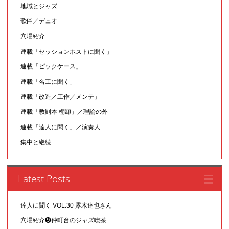
地域とジャズ
歌伴／デュオ
穴場紹介
連載「セッションホストに聞く」
連載「ピックケース」
連載「名工に聞く」
連載「改造／工作／メンテ」
連載「教則本 棚卸」／理論の外
連載「達人に聞く」／演奏人
集中と継続
Latest Posts
達人に聞く VOL.30 露木達也さん
穴場紹介❾仲町台のジャズ喫茶