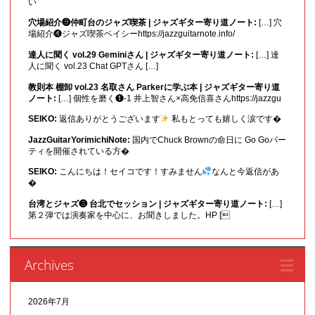
い
穴場紹介❾仲町台のジャズ喫茶 | ジャズギター寄り道ノート:
[…] 穴
場紹介❹ジャズ喫茶ベイシーhttps://jazzguitarnote.info/
達人に聞く vol.29 Geminiさん | ジャズギター寄り道ノート:
[…] 達
人に聞く vol.23 Chat GPTさん […]
教則本 棚卸 vol.23 名取さん Parkerに学ぶ本 | ジャズギター寄り道
ノート:
[…] 個性を磨く❶-1 井上智さん×高免信喜さんhttps://jazzgu
SEIKO:
返信ありがとうございます
私もとっても嬉しく涙です�
JazzGuitarYorimichiNote:
国内でChuck Brownの命日に Go Goパー
ティを開催されている方�
SEIKO:
こんにちは！セイコです！すみません
なんと今返信があ
�
台湾とジャズ❸ 台北でセッション | ジャズギター寄り道ノート:
[…]
第２弾では演奏家を中心に、お聞きしました。HP [
Archives
2026年7月