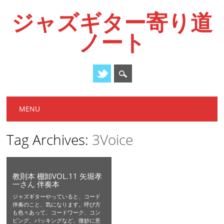
ジャズギター寄り道
ノート
Main menu
Skip
MENU
to
content
Tag Archives:
3Voice
教則本 棚卸VOL.11 矢堀孝
一さん 伴奏本
ジャズギターやっていると、コード
伴奏のこと、気になります。呼び方
も色々あって、コードワーク、コン
ピング、バッキングなど。微妙に意