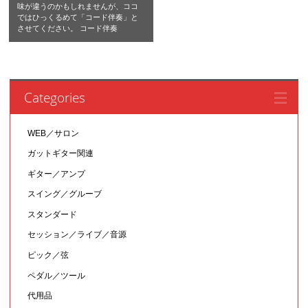
味が違うのかもしれませんが、ココ
ではひっくるめて「コード伴奏」と
させてください。 コード伴奏
Categories
WEB／サロン
ガットギター関連
ギター／アンプ
スイング／グルーブ
スタンダード
セッション／ライブ／音源
ピック／弦
ペダル／ツール
代用品