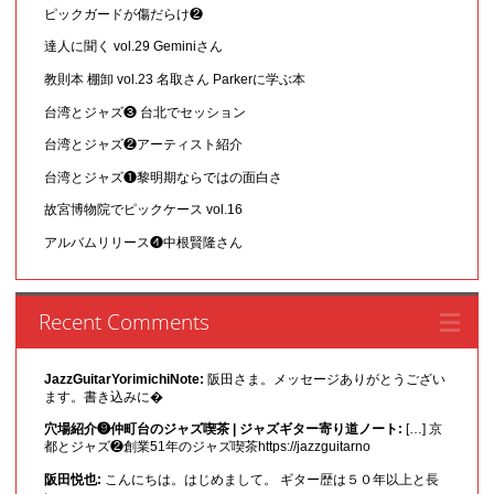
ピックガードが傷だらけ❷
達人に聞く vol.29 Geminiさん
教則本 棚卸 vol.23 名取さん Parkerに学ぶ本
台湾とジャズ❸ 台北でセッション
台湾とジャズ❷アーティスト紹介
台湾とジャズ❶黎明期ならではの面白さ
故宮博物院でピックケース vol.16
アルバムリリース❹中根賢隆さん
Recent Comments
JazzGuitarYorimichiNote:
阪田さま。メッセージありがとうござい
ます。書き込みに�
穴場紹介❾仲町台のジャズ喫茶 | ジャズギター寄り道ノート:
[…] 京
都とジャズ❷創業51年のジャズ喫茶https://jazzguitarno
阪田悦也:
こんにちは。はじめまして。 ギター歴は５０年以上と長