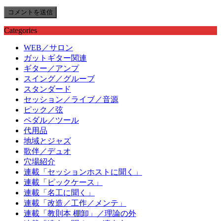
Categories
WEB／サロン
ガットギター関連
ギター／アンプ
スイング／グルーブ
スタンダード
セッション／ライブ／音源
ピック／弦
ペダル／ツール
代用品
地域とジャズ
歌伴／デュオ
穴場紹介
連載「セッションホストに聞く」
連載「ピックケース」
連載「名工に聞く」
連載「改造／工作／メンテ」
連載「教則本 棚卸」／理論の外