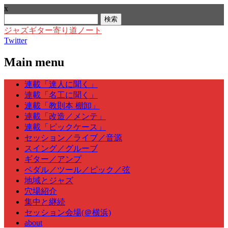
x
検
索:
ジャズギター寄り道ノート
Twitter
Main menu
Skip
連載「達人に聞く」
to
連載「名工に聞く」
content
連載「教則本 棚卸」
連載「改造／メンテ」
連載「ピックケース」
セッション／ライブ／音源
スイング／グルーブ
ギター／アンプ
ペダル／ツール／ピック／弦
地域とジャズ
穴場紹介
集中と継続
セッション会場(＠横浜)
about