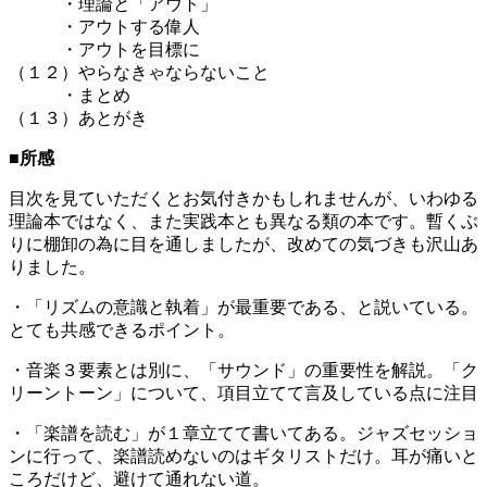
・理論と「アウト」
・アウトする偉人
・アウトを目標に
（１２）やらなきゃならないこと
・まとめ
（１３）あとがき
■所感
目次を見ていただくとお気付きかもしれませんが、いわゆる
理論本ではなく、また実践本とも異なる類の本です。暫くぶ
りに棚卸の為に目を通しましたが、改めての気づきも沢山あ
りました。
・「リズムの意識と執着」が最重要である、と説いている。
とても共感できるポイント。
・音楽３要素とは別に、「サウンド」の重要性を解説。「ク
リーントーン」について、項目立てて言及している点に注目
・「楽譜を読む」が１章立てて書いてある。ジャズセッショ
ンに行って、楽譜読めないのはギタリストだけ。耳が痛いと
ころだけど、避けて通れない道。