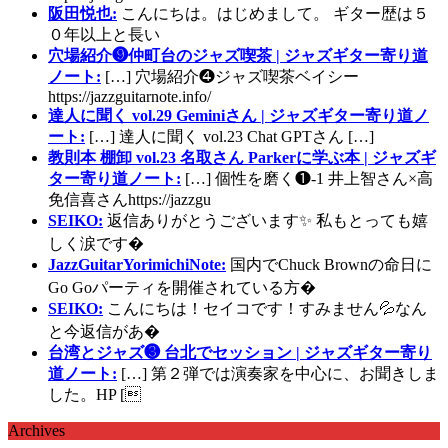
阪田悦也:
こんにちは。はじめまして。 ギター歴は５
０年以上と長い
穴場紹介❾仲町台のジャズ喫茶 | ジャズギター寄り道
ノート:
[…] 穴場紹介❹ジャズ喫茶ベイシー
https://jazzguitarnote.info/
達人に聞く vol.29 Geminiさん | ジャズギター寄り道ノ
ート:
[…] 達人に聞く vol.23 Chat GPTさん […]
教則本 棚卸 vol.23 名取さん Parkerに学ぶ本 | ジャズギ
ター寄り道ノート:
[…] 個性を磨く❶-1 井上智さん×高
免信喜さんhttps://jazzgu
SEIKO:
返信ありがとうございます✨ 私もとっても嬉
しく涙です�
JazzGuitarYorimichiNote:
国内でChuck Brownの命日に
Go Goパーティを開催されている方�
SEIKO:
こんにちは！セイコです！すみません💦なん
と今返信があ�
台湾とジャズ❸ 台北でセッション | ジャズギター寄り
道ノート:
[…] 第２弾では演奏家を中心に、お聞きしま
した。HP [
Archives