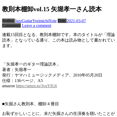
教則本棚卸vol.15 矢堀孝一さん読本
Author
JazzGuitarYorimichiNote
Date
2021-03-07
Comments:
Leave a comment
連載15回目となる、教則本棚卸です。本のタイトルが「理論
読本」となっている通り、この本は読み物として書かれてい
ます。
「矢堀孝一のギター理論読本」
著者：矢堀孝一
発行：ヤマハミュージックメディア、2010年05月20日
仕様：136ページ、A5
amazon
https://amzn.to/3vuYIG6
■矢掘さん教則本、棚卸４冊目
お恥ずかしいことに、未だ矢掘さんの生演奏を聴いたことが