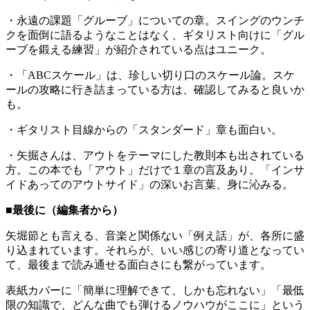
・永遠の課題「グルーブ」についての章。スイングのウンチ
クを面倒に語るようなことはなく、ギタリスト向けに「グル
ーブを鍛える練習」が紹介されている点はユニーク。
・「ABCスケール」は、珍しい切り口のスケール論。スケ
ールの攻略に行き詰まっている方は、確認してみると良いか
も。
・ギタリスト目線からの「スタンダード」章も面白い。
・矢掘さんは、アウトをテーマにした教則本も出されている
方。この本でも「アウト」だけで１章の言及あり。「インサ
イドあってのアウトサイド」の深いお言葉、身に沁みる。
■最後に（編集者から）
矢堀節とも言える、音楽と関係ない「例え話」が、各所に盛
り込まれています。それらが、いい感じの寄り道となってい
て、最後まで読み通せる面白さにも繋がっています。
表紙カバーに「簡単に理解できて、しかも忘れない」「最低
限の知識で、どんな曲でも弾けるノウハウがここに」という