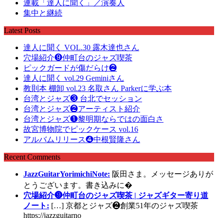
連載「達人に聞く」／演奏人
集中と継続
Latest Posts
達人に聞く VOL.30 露木達也さん
穴場紹介❾仲町台のジャズ喫茶
ピックガードが傷だらけ❷
達人に聞く vol.29 Geminiさん
教則本 棚卸 vol.23 名取さん Parkerに学ぶ本
台湾とジャズ❸ 台北でセッション
台湾とジャズ❷アーティスト紹介
台湾とジャズ❶黎明期ならではの面白さ
故宮博物院でピックケース vol.16
アルバムリリース❹中根賢隆さん
Recent Comments
JazzGuitarYorimichiNote:
阪田さま。メッセージありが
とうございます。書き込みに�
穴場紹介❾仲町台のジャズ喫茶 | ジャズギター寄り道
ノート:
[…] 京都とジャズ❷創業51年のジャズ喫茶
https://jazzguitarno