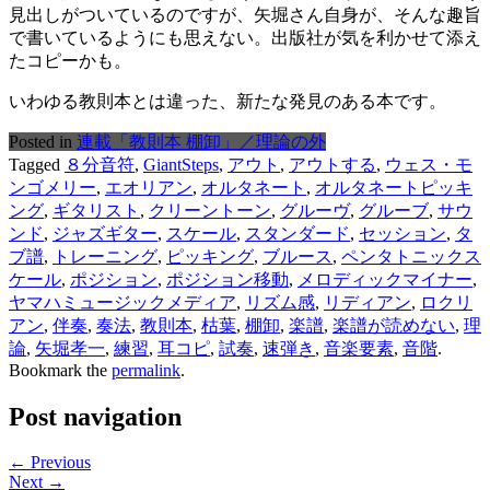
見出しがついているのですが、矢堀さん自身が、そんな趣旨
で書いているようにも思えない。出版社が気を利かせて添え
たコピーかも。
いわゆる教則本とは違った、新たな発見のある本です。
Posted in
連載「教則本 棚卸」／理論の外
Tagged
８分音符
,
GiantSteps
,
アウト
,
アウトする
,
ウェス・モ
ンゴメリー
,
エオリアン
,
オルタネート
,
オルタネートピッキ
ング
,
ギタリスト
,
クリーントーン
,
グルーヴ
,
グルーブ
,
サウ
ンド
,
ジャズギター
,
スケール
,
スタンダード
,
セッション
,
タ
ブ譜
,
トレーニング
,
ピッキング
,
ブルース
,
ペンタトニックス
ケール
,
ポジション
,
ポジション移動
,
メロディックマイナー
,
ヤマハミュージックメディア
,
リズム感
,
リディアン
,
ロクリ
アン
,
伴奏
,
奏法
,
教則本
,
枯葉
,
棚卸
,
楽譜
,
楽譜が読めない
,
理
論
,
矢堀孝一
,
練習
,
耳コピ
,
試奏
,
速弾き
,
音楽要素
,
音階
.
Bookmark the
permalink
.
Post navigation
← Previous
Next →