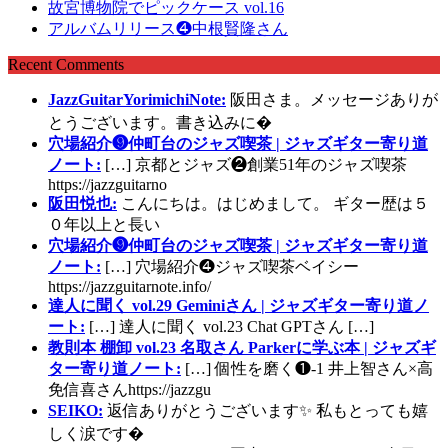
故宮博物院でピックケース vol.16
アルバムリリース❹中根賢隆さん
Recent Comments
JazzGuitarYorimichiNote:
阪田さま。メッセージありが
とうございます。書き込みに�
穴場紹介❾仲町台のジャズ喫茶 | ジャズギター寄り道
ノート:
[…] 京都とジャズ❷創業51年のジャズ喫茶
https://jazzguitarno
阪田悦也:
こんにちは。はじめまして。 ギター歴は５
０年以上と長い
穴場紹介❾仲町台のジャズ喫茶 | ジャズギター寄り道
ノート:
[…] 穴場紹介❹ジャズ喫茶ベイシー
https://jazzguitarnote.info/
達人に聞く vol.29 Geminiさん | ジャズギター寄り道ノ
ート:
[…] 達人に聞く vol.23 Chat GPTさん […]
教則本 棚卸 vol.23 名取さん Parkerに学ぶ本 | ジャズギ
ター寄り道ノート:
[…] 個性を磨く❶-1 井上智さん×高
免信喜さんhttps://jazzgu
SEIKO:
返信ありがとうございます✨ 私もとっても嬉
しく涙です�