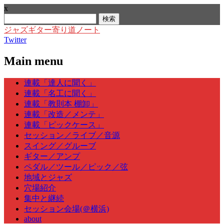
x
検
索:
ジャズギター寄り道ノート
Twitter
Main menu
Skip
連載「達人に聞く」
to
連載「名工に聞く」
content
連載「教則本 棚卸」
連載「改造／メンテ」
連載「ピックケース」
セッション／ライブ／音源
スイング／グルーブ
ギター／アンプ
ペダル／ツール／ピック／弦
地域とジャズ
穴場紹介
集中と継続
セッション会場(＠横浜)
about