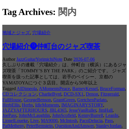
Tag Archives:
関内
地域とジャズ
,
穴場紹介
穴場紹介❾仲町台のジャズ喫茶
Author
JazzGuitarYorimichiNote
Date
2026-07-06
久しぶりの連載「穴場紹介」は、仲町台（横浜）にあるジャ
ズ喫茶「TOMMY’S BY THE PARK」のご紹介です。 ジャズ
喫茶を扱った記事としては、岩手のベイシー、京都の
YAMATOYAにつぐ３店目。開店から50年以上
Tagged
AlDimeola
,
AMomentsPeace
,
BarneyKessel
,
BruceForman
,
CDコレクション
,
CharlieByrd
,
DCD-SX1
,
Denon
,
Fitzgerald
,
FullHouse
,
GeorgeBenson
,
GrantGreen
,
GretchenParlato
,
HerbEllis
,
Herbs
,
IdleMoments
,
IMAGINARYSTORY
,
JAZZYAFTERHOURS
,
JBL4365
,
JesseVanRuller
,
JimHall
,
JoePass
,
JohnMcLaughlin
,
JohnScofield
,
KennyBurrell
,
LeanIn
,
LionelLoueke
,
Live
,
MA9000
,
McIntosh
,
PacoDelucia
,
Pass
,
PatMetheny
,
PeterBernstein
,
QuestionAndAnswer
,
StanleyJordan
,