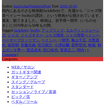
Author
JazzGuitarYorimichiNote
Date
2020-10-05
関内にある小さな映画館Jack&Bettyで、先週から「ジャズ喫
茶ベイシー Swiftyの譚詩」という映画が公開されています。
週末、観てきました。 映画は、岩手県一関市（いちのせ
き）に1970年から50年もの間、
Tagged
JackBetty
,
Swifty
,
アップリンク
,
エルヴィンジョーン
ズ
,
ジャズ
,
ジャズギター
,
ジャズ喫茶
,
ジャズ喫茶ベイシー
,
ペーターブロッツマン
,
ベイシー
,
一関市
,
亀山千広
,
古郡真
也
,
坂田明
,
安藤忠雄
,
宮川朋之
,
小澤征爾
,
星野哲也
,
映画
,
村
上ポンタ秀一
,
渡辺貞夫
,
田口拓也
,
菅原正二
,
関内
|
1
Comment
|
Categories
WEB／サロン
ガットギター関連
ギター／アンプ
スイング／グルーブ
スタンダード
セッション／ライブ／音源
ピック／弦
ペダル／ツール