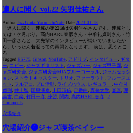
達人に聞く vol.22 矢羽佳祐さん
Author
JazzGuitarYorimichiNote
Date
2023-01-18
「達人に聞く」連載の第22回は矢羽佳祐さんです。連載とし
ては７ケ月ぶり。高内HARU春彦さん・中牟礼貞則さん・竹
田一彦さんと、大先輩のインタビューが続いていましたか
ら、いったん若返っての再開となります。 実は、思うとこ
ろ
Tagged
ES775
,
Gibson
,
YouTube
,
アドリブ
,
インタビュー
,
ギタ
ー
,
コピー
,
ジャズギタリスト
,
ジャズバー
,
ジャズ甲子園
,
ジ
ャズ研究会
,
ジャズ研究会MJAブルーコーラル
,
ジャムセッシ
ョン
,
ストラトキャスター
,
トリオ
,
ファーラウト
,
ブルースエ
ット
,
フルアコ
,
プロ活動
,
ライブハウス
,
レギュラー
,
中牟礼
貞則
,
井上智
,
即興演奏
,
土田晴信
,
定番曲
,
専修大学
,
楽器
,
理
論書
,
白楽
,
竹田一彦
,
練習
,
関内
,
高内HARU春彦
|
2
Comments
|
穴場紹介
穴場紹介❹ジャズ喫茶ベイシー