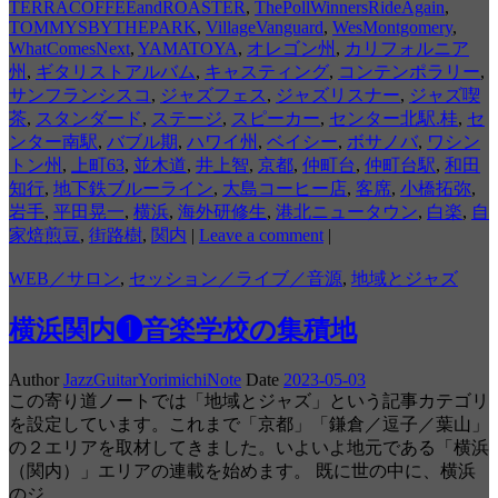
TERRACOFFEEandROASTER
,
ThePollWinnersRideAgain
,
TOMMYSBYTHEPARK
,
VillageVanguard
,
WesMontgomery
,
WhatComesNext
,
YAMATOYA
,
オレゴン州
,
カリフォルニア
州
,
ギタリストアルバム
,
キャスティング
,
コンテンポラリー
,
サンフランシスコ
,
ジャズフェス
,
ジャズリスナー
,
ジャズ喫
茶
,
スタンダード
,
ステージ
,
スピーカー
,
センター北駅.桂
,
セ
ンター南駅
,
バブル期
,
ハワイ州
,
ベイシー
,
ボサノバ
,
ワシン
トン州
,
上町63
,
並木道
,
井上智
,
京都
,
仲町台
,
仲町台駅
,
和田
知行
,
地下鉄ブルーライン
,
大島コーヒー店
,
客席
,
小橋拓弥
,
岩手
,
平田晃一
,
横浜
,
海外研修生
,
港北ニュータウン
,
白楽
,
自
家焙煎豆
,
街路樹
,
関内
|
Leave a comment
|
WEB／サロン
,
セッション／ライブ／音源
,
地域とジャズ
横浜関内❶音楽学校の集積地
Author
JazzGuitarYorimichiNote
Date
2023-05-03
この寄り道ノートでは「地域とジャズ」という記事カテゴリ
を設定しています。これまで「京都」「鎌倉／逗子／葉山」
の２エリアを取材してきました。いよいよ地元である「横浜
（関内）」エリアの連載を始めます。 既に世の中に、横浜
のジ