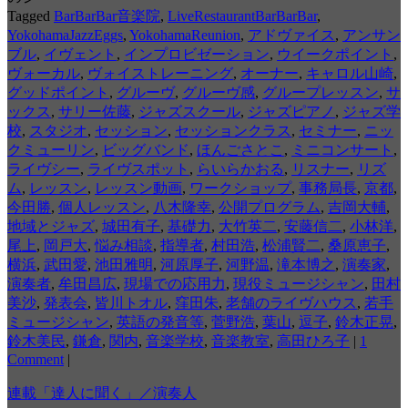
Tagged
BarBarBar音楽院
,
LiveRestaurantBarBarBar
,
YokohamaJazzEggs
,
YokohamaReunion
,
アドヴァイス
,
アンサン
ブル
,
イヴェント
,
インプロビゼーション
,
ウイークポイント
,
ヴォーカル
,
ヴォイストレーニング
,
オーナー
,
キャロル山崎
,
グッドポイント
,
グルーヴ
,
グルーヴ感
,
グループレッスン
,
サ
ックス
,
サリー佐藤
,
ジャズスクール
,
ジャズピアノ
,
ジャズ学
校
,
スタジオ
,
セッション
,
セッションクラス
,
セミナー
,
ニッ
クミューリン
,
ビッグバンド
,
ほんごさとこ
,
ミニコンサート
,
ライヴシー
,
ライヴスポット
,
らいらかおる
,
リスナー
,
リズ
ム
,
レッスン
,
レッスン動画
,
ワークショップ
,
事務局長
,
京都
,
今田勝
,
個人レッスン
,
八木隆幸
,
公開プログラム
,
吉岡大輔
,
地域とジャズ
,
城田有子
,
基礎力
,
大竹英二
,
安藤信二
,
小林洋
,
尾上
,
岡戸大
,
悩み相談
,
指導者
,
村田浩
,
松浦賢二
,
桑原恵子
,
横浜
,
武田愛
,
池田雅明
,
河原厚子
,
河野温
,
滝本博之
,
演奏家
,
演奏者
,
牟田昌広
,
現場での応用力
,
現役ミュージシャン
,
田村
美沙
,
発表会
,
皆川トオル
,
窪田朱
,
老舗のライヴハウス
,
若手
ミュージシャン
,
英語の発音等
,
菅野浩
,
葉山
,
逗子
,
鈴木正晃
,
鈴木美民
,
鎌倉
,
関内
,
音楽学校
,
音楽教室
,
高田ひろ子
|
1
Comment
|
連載「達人に聞く」／演奏人