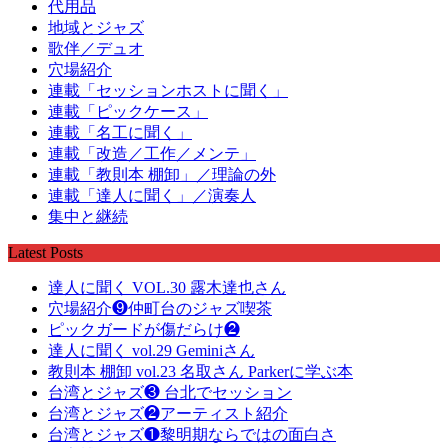
代用品
地域とジャズ
歌伴／デュオ
穴場紹介
連載「セッションホストに聞く」
連載「ピックケース」
連載「名工に聞く」
連載「改造／工作／メンテ」
連載「教則本 棚卸」／理論の外
連載「達人に聞く」／演奏人
集中と継続
Latest Posts
達人に聞く VOL.30 露木達也さん
穴場紹介❾仲町台のジャズ喫茶
ピックガードが傷だらけ❷
達人に聞く vol.29 Geminiさん
教則本 棚卸 vol.23 名取さん Parkerに学ぶ本
台湾とジャズ❸ 台北でセッション
台湾とジャズ❷アーティスト紹介
台湾とジャズ❶黎明期ならではの面白さ