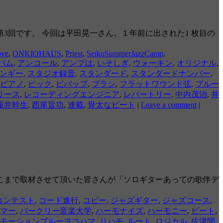
回です。 今回は平田晃一さん。１年前に出された1 枚目の
ve
,
ONKIOHAUS
,
Priest
,
SeikoSummerJazzCamp
,
バム
,
アンコール
,
アンプは
,
いそしぎ
,
ウォーキン
,
オリジナル
,
ンギー
,
スタジオ録音
,
スタンダード
,
スタンダードナンバー
,
ピアノ
,
ピック
,
ビバップ
,
ブラシ
,
フラットワウンド弦
,
ブルー
リース
,
レコーディングエンジニア
,
レパートリー
,
中内茂治
,
井
蓮井幹生
,
西尾旨功
,
連載
,
骨太なビート
|
Leave a comment
|
こまで取材させて頂いた皆さんが「ソロギターあっての歌伴デ
コンテスト
,
コード進行
,
コピー
,
ジャズギター
,
ジャズコース
,
マー
,
バークリー音楽大学
,
ハーモナイズ
,
ハーモニー
,
ビート
,
モーションブルーヨコハマ
,
リハモ
,
ルート
,
ロジカル
,
佐津間