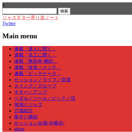
x
検
索:
ジャズギター寄り道ノート
Twitter
Main menu
Skip
連載「達人に聞く」
to
連載「名工に聞く」
content
連載「教則本 棚卸」
連載「改造／メンテ」
連載「ピックケース」
セッション／ライブ／音源
スイング／グルーブ
ギター／アンプ
ペダル／ツール／ピック／弦
地域とジャズ
穴場紹介
集中と継続
セッション会場(＠横浜)
about