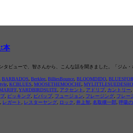
学ぶ本
インタビューで、智さんから、こんな話を聞きました。「ジム・
,
BARBADOS
,
Berklee
,
BilliesBounce
,
BLOOMDIDO
,
BLUESFOR
tyle
,
KCBLUES
,
MOOSETHEMOOCHE
,
MYLITTLESUEDESHO
MARIFF
,
YARDBIRDSUITE
,
アクセント
,
アドリブ
,
カントリー
プ
,
ピッキング
,
ビバップ
,
フュージョン
,
フレージング
,
フレー
,
レガート
,
レスターヤング
,
ロック
,
井上智
,
名取穣一郎
,
呼吸の