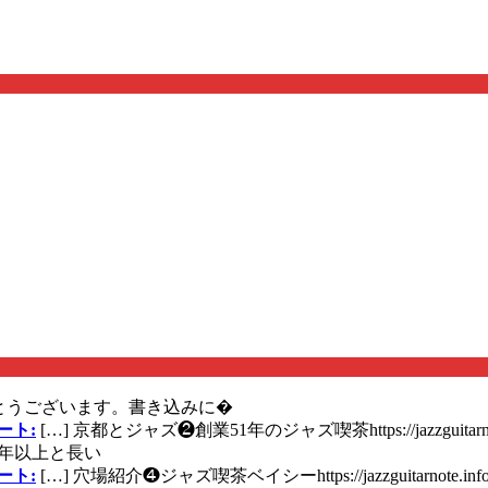
とうございます。書き込みに�
ート:
[…] 京都とジャズ❷創業51年のジャズ喫茶https://jazzguitarn
年以上と長い
ート:
[…] 穴場紹介❹ジャズ喫茶ベイシーhttps://jazzguitarnote.info