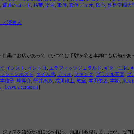
,
普通のコード
,
枯葉
,
楽曲
,
歌伴
,
歌伴デュオ
,
歌心
,
洗足学園大
」／演奏人
・目黒にお店があって（かつては千駄ヶ谷と本郷にも店舗があ
ビ
,
インスト
,
イントロ
,
エラフィッツジェラルド
,
ギター三昧
,
ッションホスト
,
タイム感
,
デュオ
,
ファンク
,
ブラジル音楽
,
ブ
本信子
,
峰厚介
,
平井あみ
,
成川修士
,
教室
,
本田俊之
,
本郷
,
東京
己
|
Leave a comment
|
。ジャズを始めた頃に比べれば、頻度は激減しましたが、ゼロに