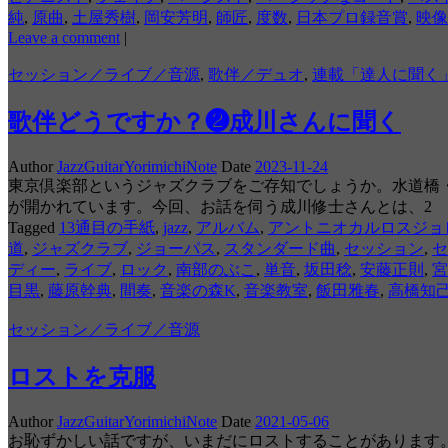
純
,
原曲
,
土屋秀樹
,
岡安芳明
,
師匠
,
度数
,
日本プロ録音賞
,
映像
Leave a comment
|
セッション／ライブ／音源
,
歌伴／デュオ
,
連載「達人に聞く
歌伴どうですか？❷成川さんに聞く
Author
JazzGuitarYorimichiNote
Date
2023-11-24
東京倶楽部というジャズクラブをご存知でしょうか。水道橋
が開かれています。今回、お話を伺う成川修士さんとは、2
Tagged
13通目の手紙
,
jazz
,
アルバム
,
アントニオカルロスジョ
道
,
ジャズクラブ
,
ジョーパス
,
スタンダード曲
,
セッション
,
セ
ディー
,
ライブ
,
ロック
,
南部のぶこ
,
単音
,
坂田稔
,
安藤正則
,
宮
目黒
,
藤原幹典
,
間奏
,
音楽の森K
,
音楽教室
,
飯田雅春
,
高橋知
セッション／ライブ／音源
ロストを克服
Author
JazzGuitarYorimichiNote
Date
2021-05-06
お恥ずかしい話ですが、いまだにロストすることがあります