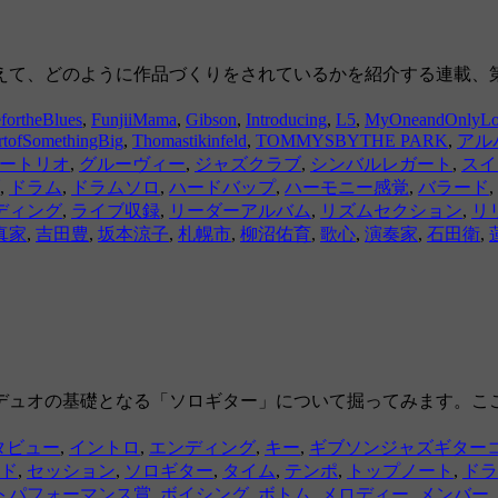
て、どのように作品づくりをされているかを紹介する連載、第3
fortheBlues
,
FunjiiMama
,
Gibson
,
Introducing
,
L5
,
MyOneandOnlyLo
rtofSomethingBig
,
Thomastikinfeld
,
TOMMYSBYTHE PARK
,
アル
ートリオ
,
グルーヴィー
,
ジャズクラブ
,
シンバルレガート
,
スイ
,
ドラム
,
ドラムソロ
,
ハードバップ
,
ハーモニー感覚
,
バラード
,
ディング
,
ライブ収録
,
リーダーアルバム
,
リズムセクション
,
リ
真家
,
吉田豊
,
坂本涼子
,
札幌市
,
柳沼佑育
,
歌心
,
演奏家
,
石田衛
,
デュオの基礎となる「ソロギター」について掘ってみます。こ
タビュー
,
イントロ
,
エンディング
,
キー
,
ギブソンジャズギター
ド
,
セッション
,
ソロギター
,
タイム
,
テンポ
,
トップノート
,
ドラ
トパフォーマンス賞
,
ボイシング
,
ボトム
,
メロディー
,
メンバー
,