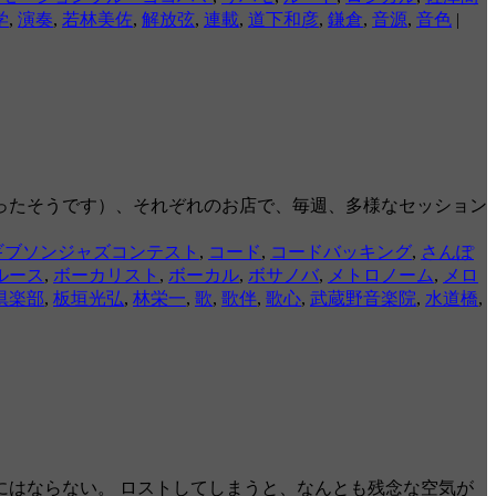
学
,
演奏
,
若林美佐
,
解放弦
,
連載
,
道下和彦
,
鎌倉
,
音源
,
音色
|
ったそうです）、それぞれのお店で、毎週、多様なセッション
ギブソンジャズコンテスト
,
コード
,
コードバッキング
,
さんぽ
ルース
,
ボーカリスト
,
ボーカル
,
ボサノバ
,
メトロノーム
,
メロ
倶楽部
,
板垣光弘
,
林栄一
,
歌
,
歌伴
,
歌心
,
武蔵野音楽院
,
水道橋
,
はならない。 ロストしてしまうと、なんとも残念な空気が