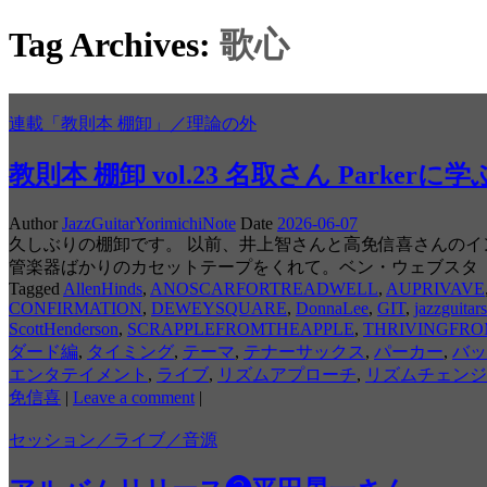
Tag Archives:
歌心
連載「教則本 棚卸」／理論の外
教則本 棚卸 vol.23 名取さん Parkerに
Author
JazzGuitarYorimichiNote
Date
2026-06-07
久しぶりの棚卸です。 以前、井上智さんと高免信喜さんの
管楽器ばかりのカセットテープをくれて。ベン・ウェブスタ
Tagged
AllenHinds
,
ANOSCARFORTREADWELL
,
AUPRIVAVE
CONFIRMATION
,
DEWEYSQUARE
,
DonnaLee
,
GIT
,
jazzguitars
ScottHenderson
,
SCRAPPLEFROMTHEAPPLE
,
THRIVINGFRO
ダード編
,
タイミング
,
テーマ
,
テナーサックス
,
パーカー
,
バッ
エンタテイメント
,
ライブ
,
リズムアプローチ
,
リズムチェンジ
免信喜
|
Leave a comment
|
セッション／ライブ／音源