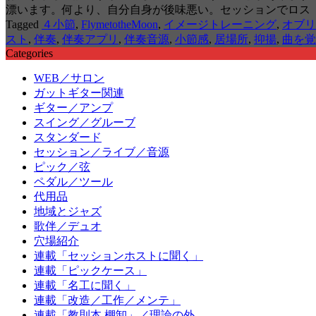
漂います。何より、自分自身が後味悪い。セッションでロス
Tagged
４小節
,
FlymetotheMoon
,
イメージトレーニング
,
オブリ
スト
,
伴奏
,
伴奏アプリ
,
伴奏音源
,
小節感
,
居場所
,
抑揚
,
曲を覚
Categories
WEB／サロン
ガットギター関連
ギター／アンプ
スイング／グルーブ
スタンダード
セッション／ライブ／音源
ピック／弦
ペダル／ツール
代用品
地域とジャズ
歌伴／デュオ
穴場紹介
連載「セッションホストに聞く」
連載「ピックケース」
連載「名工に聞く」
連載「改造／工作／メンテ」
連載「教則本 棚卸」／理論の外