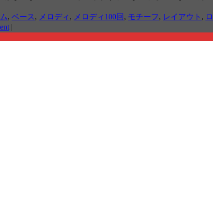
ム
,
ベース
,
メロディ
,
メロディ100回
,
モチーフ
,
レイアウト
,
ロ
ent
|