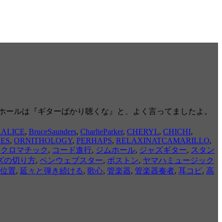
ホールは『ギターばかり聴くな』と、よく言ってましたよ。
ALICE
,
BruceSaunders
,
CharlieParker
,
CHERYL
,
CHICHI
,
ES
,
ORNITHOLOGY
,
PERHAPS
,
RELAXINATCAMARILLO
,
,
クロマチック
,
コード進行
,
ジムホール
,
ジャズギター
,
スタン
ズの切り方
,
ベンウェブスター
,
ボストン
,
ヤマハミュージック
位置
,
延々と弾き続ける
,
歌心
,
管楽器
,
管楽器奏者
,
耳コピ
,
高