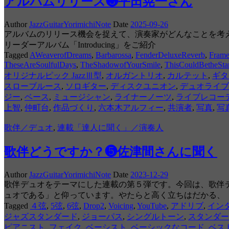
アルバムリリース❸平田晃一さん
Author
JazzGuitarYorimichiNote
Date
2025-09-26
アルバムのリリース機会を捉えて、演奏家がどんなことを考え
リーダーアルバム「Introducing」をご紹介
Tagged
AWeaverofDreams
,
Barbarossa
,
FenderDeluxeReverb
,
Frame
TheseAreSoulfulDays
,
TheShadowofYourSmile
,
ThisCouldBetheSta
オリジナルピック JazzⅢ型
,
オルガントリオ
,
カルテット
,
ギタ
スローブルース
,
ソロギター
,
ディスクユニオン
,
デュオライブ
ジー
,
ベース
,
ミュージシャン
,
ライナーノーツ
,
ライブレコー
上智
,
仲町台
,
作品づくり
,
六本木アルフィー
,
共演者
,
写真
,
写
歌伴／デュオ
,
連載「達人に聞く」／演奏人
歌伴どうですか？❺佐津間さんに聞く
Author
JazzGuitarYorimichiNote
Date
2023-12-29
歌伴デュオをテーマにした連載の第５弾です。今回は、歌伴
ュオである」と仰っています。やたらと高く立ちはだかる、
Tagged
４弦
,
5弦
,
6弦
,
Drop2
,
Voicing
,
YouTube
,
アドリブ
,
イン
ジャズスタンダード
,
ジョーパス
,
シングルトーン
,
スタンダー
ピアニスト
,
フェイク
,
ベーシスト
,
ベーシックなコード
,
ベス