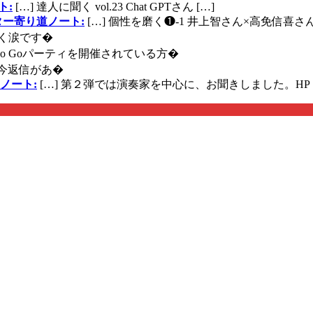
ト:
[…] 達人に聞く vol.23 Chat GPTさん […]
ズギター寄り道ノート:
[…] 個性を磨く❶-1 井上智さん×高免信喜さんhttps
く涙です�
に Go Goパーティを開催されている方�
今返信があ�
ノート:
[…] 第２弾では演奏家を中心に、お聞きしました。HP 