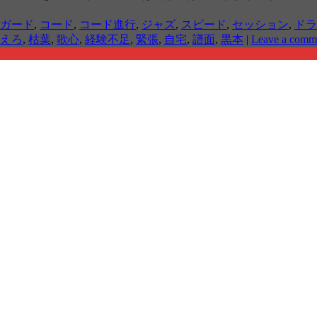
ガード
,
コード
,
コード進行
,
ジャズ
,
スピード
,
セッション
,
ドラ
えろ
,
枯葉
,
歌心
,
経験不足
,
緊張
,
自宅
,
譜面
,
黒本
|
Leave a comm