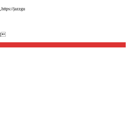
://jazzgu
[