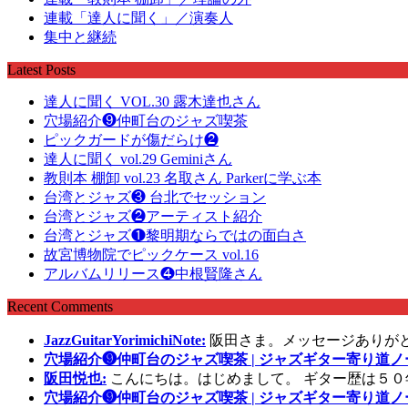
連載「達人に聞く」／演奏人
集中と継続
Latest Posts
達人に聞く VOL.30 露木達也さん
穴場紹介❾仲町台のジャズ喫茶
ピックガードが傷だらけ❷
達人に聞く vol.29 Geminiさん
教則本 棚卸 vol.23 名取さん Parkerに学ぶ本
台湾とジャズ❸ 台北でセッション
台湾とジャズ❷アーティスト紹介
台湾とジャズ❶黎明期ならではの面白さ
故宮博物院でピックケース vol.16
アルバムリリース❹中根賢隆さん
Recent Comments
JazzGuitarYorimichiNote:
阪田さま。メッセージありが
穴場紹介❾仲町台のジャズ喫茶 | ジャズギター寄り道ノ
阪田悦也:
こんにちは。はじめまして。 ギター歴は５０
穴場紹介❾仲町台のジャズ喫茶 | ジャズギター寄り道ノ