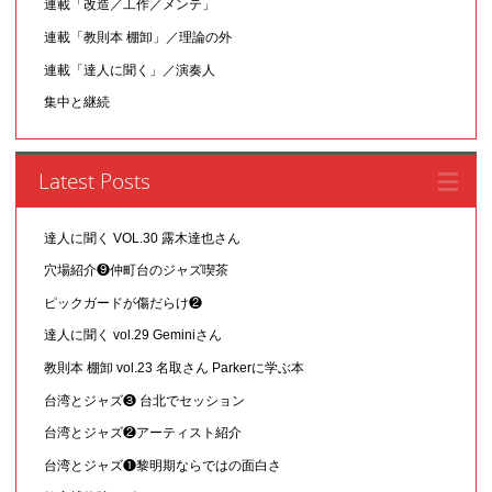
連載「改造／工作／メンテ」
連載「教則本 棚卸」／理論の外
連載「達人に聞く」／演奏人
集中と継続
Latest Posts
達人に聞く VOL.30 露木達也さん
穴場紹介❾仲町台のジャズ喫茶
ピックガードが傷だらけ❷
達人に聞く vol.29 Geminiさん
教則本 棚卸 vol.23 名取さん Parkerに学ぶ本
台湾とジャズ❸ 台北でセッション
台湾とジャズ❷アーティスト紹介
台湾とジャズ❶黎明期ならではの面白さ