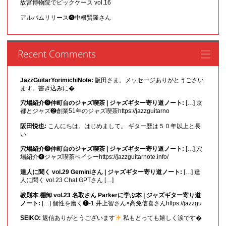
故宮博物院でピックケース vol.16
アルバムリリース❹中根賢隆さん
Recent Comments
JazzGuitarYorimichiNote:
阪田さま。メッセージありがとうござい
ます。書き込みに�
穴場紹介❾仲町台のジャズ喫茶 | ジャズギター寄り道ノート:
[…] 京
都とジャズ❷創業51年のジャズ喫茶https://jazzguitarno
阪田悦也:
こんにちは。はじめまして。 ギター歴は５０年以上と長
い
穴場紹介❾仲町台のジャズ喫茶 | ジャズギター寄り道ノート:
[…] 穴
場紹介❹ジャズ喫茶ベイシーhttps://jazzguitarnote.info/
達人に聞く vol.29 Geminiさん | ジャズギター寄り道ノート:
[…] 達
人に聞く vol.23 Chat GPTさん […]
教則本 棚卸 vol.23 名取さん Parkerに学ぶ本 | ジャズギター寄り道
ノート:
[…] 個性を磨く❶-1 井上智さん×高免信喜さんhttps://jazzgu
SEIKO:
返信ありがとうございます
私もとっても嬉しく涙です�