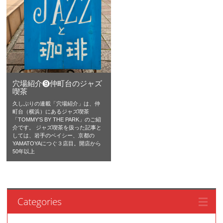
穴場紹介❾仲町台のジャズ
喫茶
久しぶりの連載「穴場紹介」は、仲
町台（横浜）にあるジャズ喫茶
「TOMMY’S BY THE PARK」のご紹
介です。 ジャズ喫茶を扱った記事と
しては、岩手のベイシー、京都の
YAMATOYAにつぐ３店目。開店から
50年以上
Categories