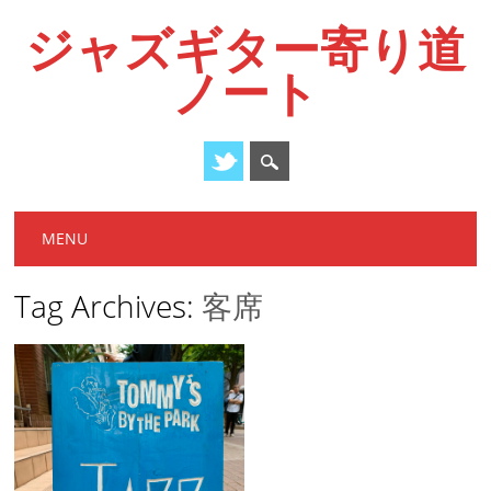
ジャズギター寄り道
ノート
Main menu
Skip
MENU
to
content
Tag Archives:
客席