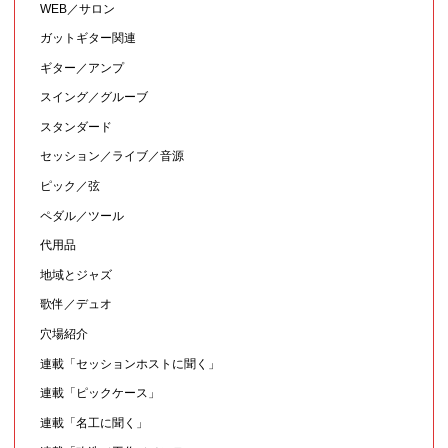
WEB／サロン
ガットギター関連
ギター／アンプ
スイング／グルーブ
スタンダード
セッション／ライブ／音源
ピック／弦
ペダル／ツール
代用品
地域とジャズ
歌伴／デュオ
穴場紹介
連載「セッションホストに聞く」
連載「ピックケース」
連載「名工に聞く」