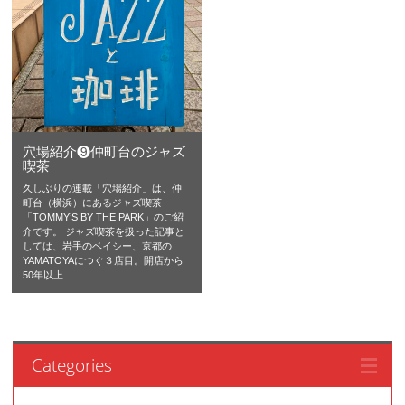
穴場紹介❾仲町台のジャズ
喫茶
久しぶりの連載「穴場紹介」は、仲
町台（横浜）にあるジャズ喫茶
「TOMMY’S BY THE PARK」のご紹
介です。 ジャズ喫茶を扱った記事と
しては、岩手のベイシー、京都の
YAMATOYAにつぐ３店目。開店から
50年以上
Categories