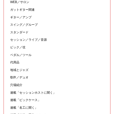
WEB／サロン
ガットギター関連
ギター／アンプ
スイング／グルーブ
スタンダード
セッション／ライブ／音源
ピック／弦
ペダル／ツール
代用品
地域とジャズ
歌伴／デュオ
穴場紹介
連載「セッションホストに聞く」
連載「ピックケース」
連載「名工に聞く」