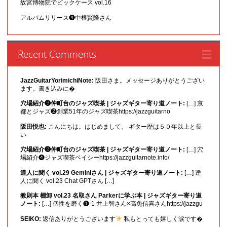
故宮博物院でピックケース vol.16
アルバムリリース❹中根賢隆さん
Recent Comments
JazzGuitarYorimichiNote:
阪田さま。メッセージありがとうござい
ます。書き込みに�
穴場紹介❾仲町台のジャズ喫茶 | ジャズギター寄り道ノート:
[…] 京
都とジャズ❷創業51年のジャズ喫茶https://jazzguitarno
阪田悦也:
こんにちは。はじめまして。 ギター歴は５０年以上と長
い
穴場紹介❾仲町台のジャズ喫茶 | ジャズギター寄り道ノート:
[…] 穴
場紹介❹ジャズ喫茶ベイシーhttps://jazzguitarnote.info/
達人に聞く vol.29 Geminiさん | ジャズギター寄り道ノート:
[…] 達
人に聞く vol.23 Chat GPTさん […]
教則本 棚卸 vol.23 名取さん Parkerに学ぶ本 | ジャズギター寄り道
ノート:
[…] 個性を磨く❶-1 井上智さん×高免信喜さんhttps://jazzgu
SEIKO:
返信ありがとうございます
私もとっても嬉しく涙です�