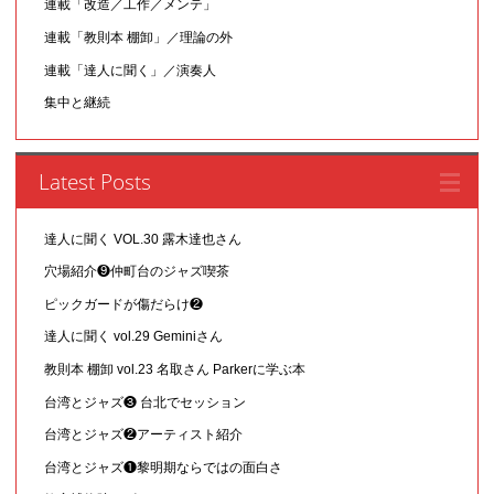
連載「改造／工作／メンテ」
連載「教則本 棚卸」／理論の外
連載「達人に聞く」／演奏人
集中と継続
Latest Posts
達人に聞く VOL.30 露木達也さん
穴場紹介❾仲町台のジャズ喫茶
ピックガードが傷だらけ❷
達人に聞く vol.29 Geminiさん
教則本 棚卸 vol.23 名取さん Parkerに学ぶ本
台湾とジャズ❸ 台北でセッション
台湾とジャズ❷アーティスト紹介
台湾とジャズ❶黎明期ならではの面白さ