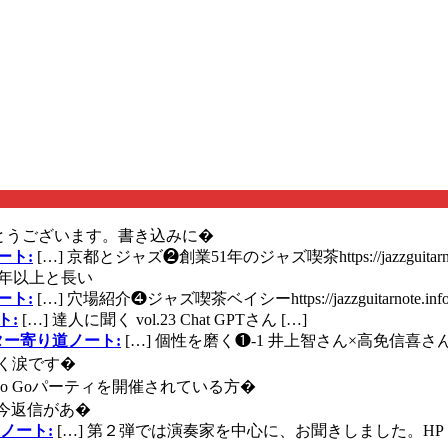
とうございます。書き込みに�
ート:
[…] 京都とジャズ❷創業51年のジャズ喫茶https://jazzguitarn
年以上と長い
ート:
[…] 穴場紹介❹ジャズ喫茶ベイシーhttps://jazzguitarnote.info
ト:
[…] 達人に聞く vol.23 Chat GPTさん […]
ズギター寄り道ノート:
[…] 個性を磨く❶-1 井上智さん×高免信喜さんhttps
く涙です�
に Go Goパーティを開催されている方�
今返信があ�
ノート:
[…] 第２弾では演奏家を中心に、お聞きしました。HP 