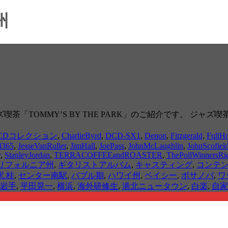
州
「TOMMY’S BY THE PARK」のご紹介です。 ジャ
CDコレクション
,
CharlieByrd
,
DCD-SX1
,
Denon
,
Fitzgerald
,
FullH
4365
,
JesseVanRuller
,
JimHall
,
JoePass
,
JohnMcLaughlin
,
JohnScofiel
r
,
StanleyJordan
,
TERRACOFFEEandROASTER
,
ThePollWinnersRi
リフォルニア州
,
ギタリストアルバム
,
キャスティング
,
コンテ
.桂
,
センター南駅
,
バブル期
,
ハワイ州
,
ベイシー
,
ボサノバ
,
ワ
岩手
,
平田晃一
,
横浜
,
海外研修生
,
港北ニュータウン
,
白楽
,
自家