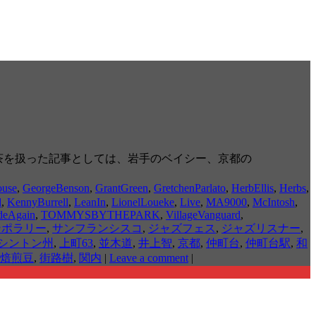
ズ喫茶を扱った記事としては、岩手のベイシー、京都の
ouse
,
GeorgeBenson
,
GrantGreen
,
GretchenParlato
,
HerbEllis
,
Herbs
,
d
,
KennyBurrell
,
LeanIn
,
LionelLoueke
,
Live
,
MA9000
,
McIntosh
,
deAgain
,
TOMMYSBYTHEPARK
,
VillageVanguard
,
ンポラリー
,
サンフランシスコ
,
ジャズフェス
,
ジャズリスナー
,
シントン州
,
上町63
,
並木道
,
井上智
,
京都
,
仲町台
,
仲町台駅
,
和
焙煎豆
,
街路樹
,
関内
|
Leave a comment
|