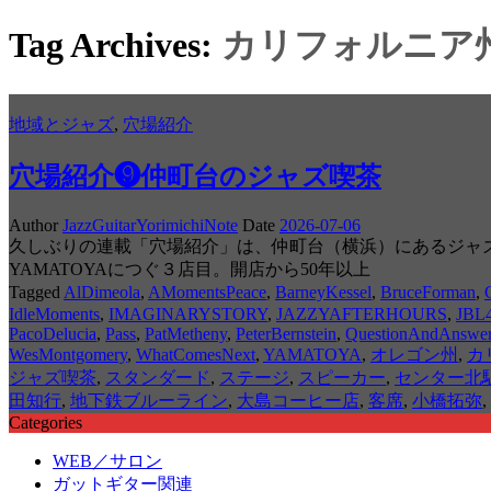
Tag Archives:
カリフォルニア
地域とジャズ
,
穴場紹介
穴場紹介❾仲町台のジャズ喫茶
Author
JazzGuitarYorimichiNote
Date
2026-07-06
久しぶりの連載「穴場紹介」は、仲町台（横浜）にあるジャズ喫茶
YAMATOYAにつぐ３店目。開店から50年以上
Tagged
AlDimeola
,
AMomentsPeace
,
BarneyKessel
,
BruceForman
,
IdleMoments
,
IMAGINARYSTORY
,
JAZZYAFTERHOURS
,
JBL
PacoDelucia
,
Pass
,
PatMetheny
,
PeterBernstein
,
QuestionAndAnswe
WesMontgomery
,
WhatComesNext
,
YAMATOYA
,
オレゴン州
,
カ
ジャズ喫茶
,
スタンダード
,
ステージ
,
スピーカー
,
センター北駅
田知行
,
地下鉄ブルーライン
,
大島コーヒー店
,
客席
,
小橋拓弥
,
Categories
WEB／サロン
ガットギター関連