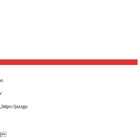
o
/
://jazzgu
[