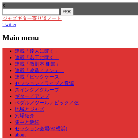
x
検
索:
ジャズギター寄り道ノート
Twitter
Main menu
Skip
連載「達人に聞く」
to
連載「名工に聞く」
content
連載「教則本 棚卸」
連載「改造／メンテ」
連載「ピックケース」
セッション／ライブ／音源
スイング／グルーブ
ギター／アンプ
ペダル／ツール／ピック／弦
地域とジャズ
穴場紹介
集中と継続
セッション会場(＠横浜)
about