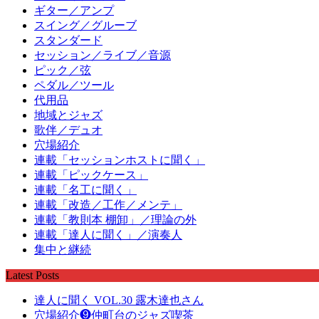
ギター／アンプ
スイング／グルーブ
スタンダード
セッション／ライブ／音源
ピック／弦
ペダル／ツール
代用品
地域とジャズ
歌伴／デュオ
穴場紹介
連載「セッションホストに聞く」
連載「ピックケース」
連載「名工に聞く」
連載「改造／工作／メンテ」
連載「教則本 棚卸」／理論の外
連載「達人に聞く」／演奏人
集中と継続
Latest Posts
達人に聞く VOL.30 露木達也さん
穴場紹介❾仲町台のジャズ喫茶