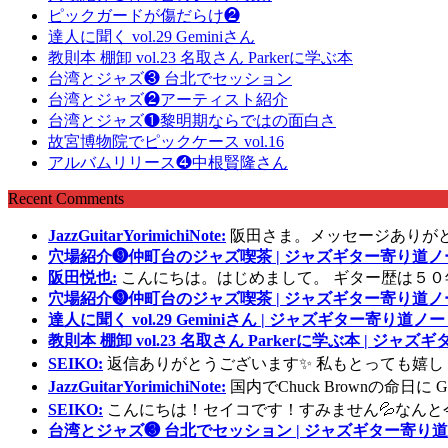
ピックガードが傷だらけ❷
達人に聞く vol.29 Geminiさん
教則本 棚卸 vol.23 名取さん Parkerに学ぶ本
台湾とジャズ❸ 台北でセッション
台湾とジャズ❷アーティスト紹介
台湾とジャズ❶黎明期ならではの面白さ
故宮博物院でピックケース vol.16
アルバムリリース❹中根賢隆さん
Recent Comments
JazzGuitarYorimichiNote:
阪田さま。メッセージありが
穴場紹介❾仲町台のジャズ喫茶 | ジャズギター寄り道ノ
阪田悦也:
こんにちは。はじめまして。 ギター歴は５０
穴場紹介❾仲町台のジャズ喫茶 | ジャズギター寄り道ノ
達人に聞く vol.29 Geminiさん | ジャズギター寄り道ノー
教則本 棚卸 vol.23 名取さん Parkerに学ぶ本 | ジャ
SEIKO:
返信ありがとうございます✨ 私もとっても嬉し
JazzGuitarYorimichiNote:
国内でChuck Brownの命日
SEIKO:
こんにちは！セイコです！すみません💦なんと
台湾とジャズ❸ 台北でセッション | ジャズギター寄り道