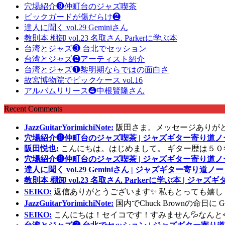
穴場紹介❾仲町台のジャズ喫茶
ピックガードが傷だらけ❷
達人に聞く vol.29 Geminiさん
教則本 棚卸 vol.23 名取さん Parkerに学ぶ本
台湾とジャズ❸ 台北でセッション
台湾とジャズ❷アーティスト紹介
台湾とジャズ❶黎明期ならではの面白さ
故宮博物院でピックケース vol.16
アルバムリリース❹中根賢隆さん
Recent Comments
JazzGuitarYorimichiNote:
阪田さま。メッセージありが
穴場紹介❾仲町台のジャズ喫茶 | ジャズギター寄り道ノ
阪田悦也:
こんにちは。はじめまして。 ギター歴は５０
穴場紹介❾仲町台のジャズ喫茶 | ジャズギター寄り道ノ
達人に聞く vol.29 Geminiさん | ジャズギター寄り道ノー
教則本 棚卸 vol.23 名取さん Parkerに学ぶ本 | ジャ
SEIKO:
返信ありがとうございます✨ 私もとっても嬉し
JazzGuitarYorimichiNote:
国内でChuck Brownの命日
SEIKO:
こんにちは！セイコです！すみません💦なんと