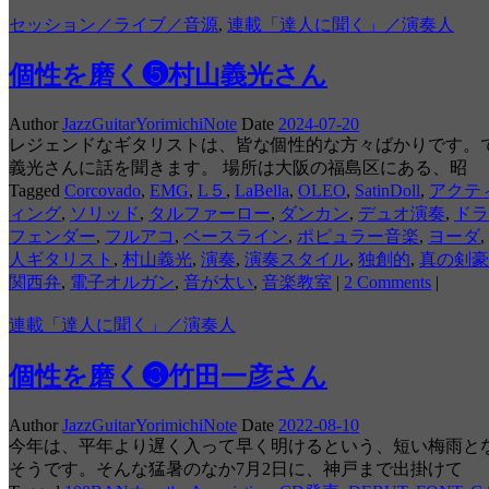
セッション／ライブ／音源
,
連載「達人に聞く」／演奏人
個性を磨く❺村山義光さん
Author
JazzGuitarYorimichiNote
Date
2024-07-20
レジェンドなギタリストは、皆な個性的な方々ばかりです。
義光さんに話を聞きます。 場所は大阪の福島区にある、昭
Tagged
Corcovado
,
EMG
,
L５
,
LaBella
,
OLEO
,
SatinDoll
,
アクテ
ィング
,
ソリッド
,
タルファーロー
,
ダンカン
,
デュオ演奏
,
ドラ
フェンダー
,
フルアコ
,
ベースライン
,
ポピュラー音楽
,
ヨーダ
,
人ギタリスト
,
村山義光
,
演奏
,
演奏スタイル
,
独創的
,
真の剣豪
関西弁
,
電子オルガン
,
音が太い
,
音楽教室
|
2 Comments
|
連載「達人に聞く」／演奏人
個性を磨く❸竹田一彦さん
Author
JazzGuitarYorimichiNote
Date
2022-08-10
今年は、平年より遅く入って早く明けるという、短い梅雨と
そうです。そんな猛暑のなか7月2日に、神戸まで出掛けて