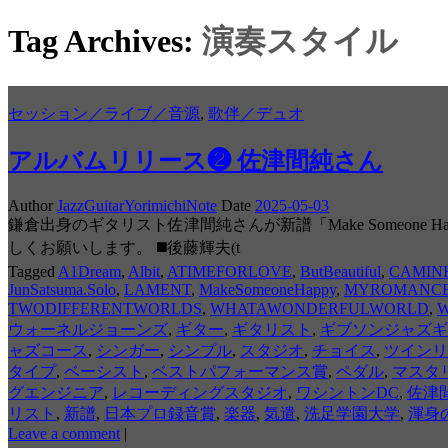
Tag Archives:
演奏スタイル
セッション／ライブ／音源
,
歌伴／デュオ
アルバムリリース❷ 佐津間純さん
Author
JazzGuitarYorimichiNote
Date
2025-05-03
鎌倉出身のギタリスト佐津間純さんが新譜「Make Someo
しくお願いします。 ◼️後藤輝夫(t
Tagged
A1Dream
,
Albit
,
ATIMEFORLOVE
,
ButBeautiful
,
CAMIN
JunSatsuma.Solo
,
LAMENT
,
MakeSomeoneHappy
,
MYROMANC
TWODIFFERENTWORLDS
,
WHATAWONDERFULWORLD
,
W
ウォーネルジョーンズ
,
ギター
,
ギタリスト
,
ギブソンジャズギ
ャズコース
,
シンガー
,
シンプル
,
スタジオ
,
チョイス
,
ツインリ
タイプ
,
ベーシスト
,
ベストパフォーマンス賞
,
ペダル
,
マスタ
グエンジニア
,
レコーディングスタジオ
,
ワシントンDC
,
佐津
リスト
,
新譜
,
日本プロ録音賞
,
楽器
,
気遣
,
洗足学園大学
,
渾身
Leave a comment
|