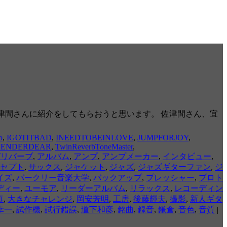
に、佐津間さんに紹介をしてもらおうと思います。 佐津間さん、宜
o
,
IGOTITBAD
,
INEEDTOBEINLOVE
,
JUMPFORJOY
,
RRENDERDEAR
,
TwinReverbToneMaster
,
グリバーブ
,
アルバム
,
アンプ
,
アンプメーカー
,
インタビュー
,
セプト
,
サックス
,
ジャケット
,
ジャズ
,
ジャズギターファン
,
ジ
イズ
,
バークリー音楽大学
,
バックアップ
,
プレッシャー
,
プロト
ディー
,
ユーモア
,
リーダーアルバム
,
リラックス
,
レコーディン
真
,
大きなチャレンジ
,
岡安芳明
,
工房
,
後藤輝夫
,
撮影
,
新人ギタ
幸一
,
試作機
,
試行錯誤
,
道下和彦
,
銘曲
,
録音
,
鎌倉
,
音色
,
音質
|