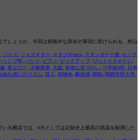
るでしょうか。今回は規格外な存在の筆頭に挙げられる、村山
ク
,
ジャズ
,
ジャズギター
,
スタジオneco
,
スタンダード曲
,
セッテ
パッシブ型
,
バンド
,
ピアノ
,
ピックアップ
,
びっくりさせたい
,
奏
,
変なひと
,
大塚善章
,
大阪
,
奇抜な音づかい
,
小学校4年
,
日本
自由な感じのリズム
,
芸人
,
規格外
,
解放感
,
開拓
,
関西学院大学
,
でいる横浜では、6月としては記録史上最高の気温を観測した