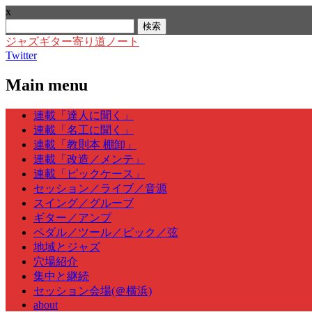
x
検
索:
ジャズギター寄り道ノート
Twitter
Main menu
Skip
連載「達人に聞く」
to
連載「名工に聞く」
content
連載「教則本 棚卸」
連載「改造／メンテ」
連載「ピックケース」
セッション／ライブ／音源
スイング／グルーブ
ギター／アンプ
ペダル／ツール／ピック／弦
地域とジャズ
穴場紹介
集中と継続
セッション会場(＠横浜)
about