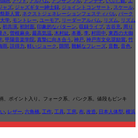
taker
,
アウト
,
アルバム
,
アンサンブル
,
アンテナ
,
いぶし銀
,
エ
ジャズ
,
ジャズギター紳士録
,
ジョイントコンサート
,
スケール
,
祭新人賞
,
ネクストジェネレーションフェスティバル
,
バーク
大学
,
モントレー
,
ユーモア
,
リーダーアルバム
,
リズム
,
リズム
,
初共演
,
初対面
,
印象的なパターン
,
収録ライブ
,
古谷充
,
周り
暑さ
,
曽根麻央
,
最高気温
,
木村紘
,
本番
,
李
,
村田中
,
東西の大御
学
,
甲陽音楽学院
,
真摯に向き合う
,
神戸
,
神戸市文化奨励賞
,
竹
梅雨
,
説得力
,
軽いジョーク
,
隙間
,
難解なフレーズ
,
音数
,
音色
,
柄、ポイント入り。フォーク系、パンク系。値段もピンキ
い
,
レザー
,
六角橋
,
工作
,
工具
,
工房
,
布
,
改造
,
日本人体型
,
横浜