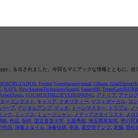
ne Happy」を出されました。今回もマニアックな情報ととも
HOSCRUZADOS
,
Fender
,
Georgiaonmymind
,
Gibson
,
GladThereisY
E
,
NATS
,
NewAnalogTechnologySound
,
Super400
,
TeruoGotoISU
ornellJones
,
YOUMUSTBELIEVEINSPRING
,
アドリブ
,
アナロ
ターコンテスト
,
キャリア
,
クオリティー
,
ゲストボーカル
,
コン
バーブ
,
デジタルアンプ
,
デュオ
,
トーンマスター
,
トラブル
,
ノ
リング
,
ミックス
,
ミュージシャン
,
メディアスタイリスト
,
メロ
間純
,
作品
,
制作
,
国立音楽大学
,
土屋秀樹
,
埼玉県草加市
,
壁の写
の作品
,
演奏スタイル
,
演奏技術
,
発表
,
真空管アンプ
,
老舗
,
西松