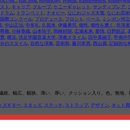
AKUMC
,
HalCrook
,
HerlinRiley
,
Protean
,
RalphPeterson
,
RodneyWhi
スト
,
キャリア
,
グループ
,
ケニーギャレット
,
サンディブレア
,
ドラム
,
トランペット
,
ナオピー
,
なにわジャズ大賞
,
なにわ芸術
国際コンクール
,
プロデュース
,
フロント
,
ベース
,
ミシガン州立
美
,
中山正治
,
中牟礼
,
久留米
,
伊藤勇司
,
個性
,
個性を磨く
,
共演者
尊敬
,
小林香織
,
山本玲子
,
岡崎好朗
,
広瀬未来
,
愛情
,
日野皓正
,
豊
,
横浜
,
洗足学園音楽大学
,
演奏スタイル
,
田中菜緒子
,
甲南中
分のスタイル
,
自然な演奏
,
芸術祭
,
藤川幸恵
,
西山満
,
記録的な
成繊維。幅広、幅狭。薄い、厚い、クッション入り。色。無地、
ャズギター
,
スタッズ
,
ステッチ
,
ストラップ
,
デザイン
,
ネット買