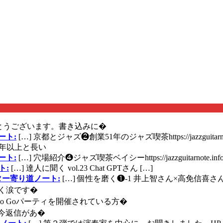
とうございます。書き込みに�
ート:
[…] 京都とジャズ❷創業51年のジャズ喫茶https://jazzguitarn
年以上と長い
ート:
[…] 穴場紹介❹ジャズ喫茶ベイシーhttps://jazzguitarnote.info
ト:
[…] 達人に聞く vol.23 Chat GPTさん […]
ズギター寄り道ノート:
[…] 個性を磨く❶-1 井上智さん×高免信喜さんhttps
く涙です�
に Go Goパーティを開催されている方�
今返信があ�