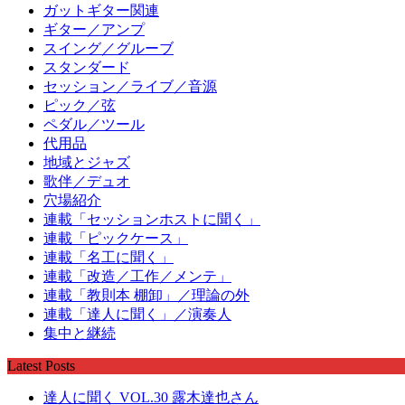
ガットギター関連
ギター／アンプ
スイング／グルーブ
スタンダード
セッション／ライブ／音源
ピック／弦
ペダル／ツール
代用品
地域とジャズ
歌伴／デュオ
穴場紹介
連載「セッションホストに聞く」
連載「ピックケース」
連載「名工に聞く」
連載「改造／工作／メンテ」
連載「教則本 棚卸」／理論の外
連載「達人に聞く」／演奏人
集中と継続
Latest Posts
達人に聞く VOL.30 露木達也さん