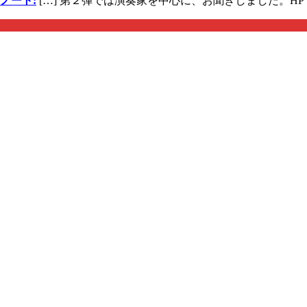
ノート:
[…] 第２弾では演奏家を中心に、お聞きしました。HP 