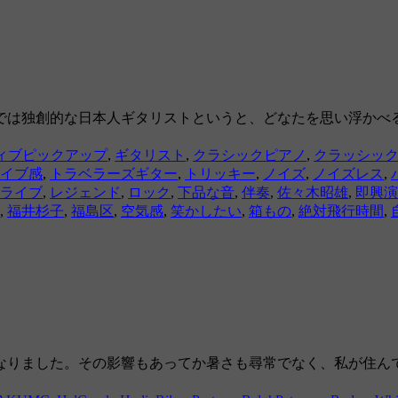
では独創的な日本人ギタリストというと、どなたを思い浮かべ
ィブピックアップ
,
ギタリスト
,
クラシックピアノ
,
クラッシッ
イブ感
,
トラベラーズギター
,
トリッキー
,
ノイズ
,
ノイズレス
,
ライブ
,
レジェンド
,
ロック
,
下品な音
,
伴奏
,
佐々木昭雄
,
即興演
,
福井杉子
,
福島区
,
空気感
,
笑かしたい
,
箱もの
,
絶対飛行時間
,
なりました。その影響もあってか暑さも尋常でなく、私が住ん