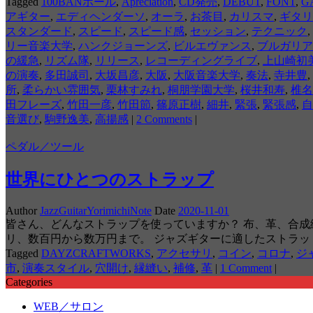
Tagged
100BANホール
,
Apreciation
,
CD発売
,
DEBUT
,
FONT
,
G
アギター
,
エディヘンダーソ
,
オーラ
,
お茶目
,
カリスマ
,
ギタリ
スタンダード
,
スピード
,
スピード感
,
セッション
,
テクニック
,
リー音楽大学
,
ハンクジョーンズ
,
ビルエヴァンス
,
ブルガリア
の緩急
,
リズム隊
,
リリース
,
レコーディングライブ
,
上山崎初
の演奏
,
多田誠司
,
大坂昌彦
,
大阪
,
大阪音楽大学
,
奏法
,
寺井豊
,
所
,
柔らかい雰囲気
,
栗林すみれ
,
桐朋学園大学
,
桜井和寿
,
椎名
田フレーズ
,
竹田一彦
,
竹田節
,
篠原正樹
,
細井
,
緊張
,
緊張感
,
自
音選び
,
駒野逸美
,
高揚感
|
2 Comments
|
ペダル／ツール
世界にひとつのストラップ
Author
JazzGuitarYorimichiNote
Date
2020-11-01
皆さん、どんなストラップを使っていますか？ 布、革、合
リ、数百円から数万円まで。 ジャズギターに適したストラッ
Tagged
DAYZCRAFTWORKS
,
アクセサリ
,
コイン
,
コロナ
,
ジ
市
,
演奏スタイル
,
穴開け
,
縁縫い
,
補修
,
革
|
1 Comment
|
Categories
WEB／サロン