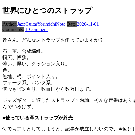
世界にひとつのストラップ
Author
JazzGuitarYorimichiNote
Date
2020-11-01
Comments:
1 Comment
皆さん、どんなストラップを使っていますか？
布、革、合成繊維。
幅広、幅狭。
薄い、厚い、クッション入り。
色。
無地、柄、ポイント入り。
フォーク系、パンク系。
値段もピンキリ、数百円から数万円まで。
ジャズギターに適したストラップ？勿論、そんな定番はあり
んでいるはず。
■使っている革ストラップが終売
何でもアリとしてしまうと、記事が成立しないので、今回はレ