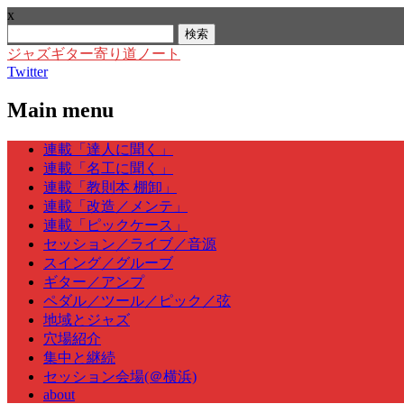
x
検
索:
ジャズギター寄り道ノート
Twitter
Main menu
Skip
連載「達人に聞く」
to
連載「名工に聞く」
content
連載「教則本 棚卸」
連載「改造／メンテ」
連載「ピックケース」
セッション／ライブ／音源
スイング／グルーブ
ギター／アンプ
ペダル／ツール／ピック／弦
地域とジャズ
穴場紹介
集中と継続
セッション会場(＠横浜)
about