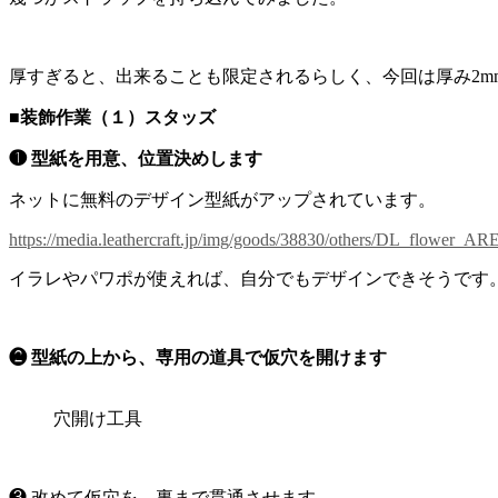
厚すぎると、出来ることも限定されるらしく、今回は厚み2m
■装飾作業（１）スタッズ
❶ 型紙を用意、位置決めします
ネットに無料のデザイン型紙がアップされています。
https://media.leathercraft.jp/img/goods/38830/others/DL_flower_AR
イラレやパワポが使えれば、自分でもデザインできそうです
❷ 型紙の上から、専用の道具で仮穴を開けます
穴開け工具
❸ 改めて仮穴を、裏まで貫通させます