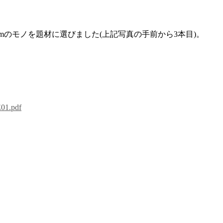
mのモノを題材に選びました(上記写真の手前から3本目)。
E01.pdf
。