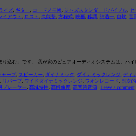
ライズ
,
ギター
,
コードメモ帳
,
ジャズスタンダードバイブル
,
セ
レイアウト
,
ロスト
,
久能整
,
方程式
,
映画
,
移調
,
納浩一
,
自炊
,
菅
り込む」です。 我が家のピュアオーディオシステムは、ハイレゾ
シャープ
,
スピーカー
,
ダイナミック
,
ダイナミックレンジ
,
ディ
,
リバーブ
,
ワイドダイナミックレンジ
,
ワオンレコード
,
副次的
用プレーヤー
,
高域特性
,
高解像度
,
高音質音源
|
Leave a comment