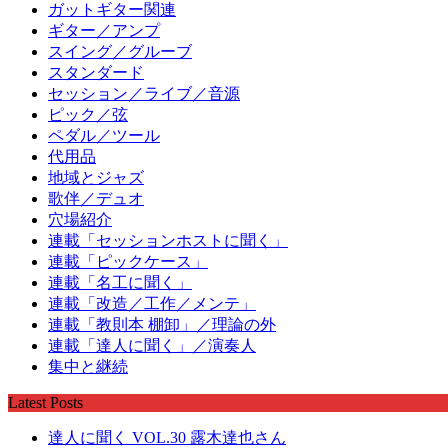
ガットギター関連
ギター／アンプ
スイング／グルーブ
スタンダード
セッション／ライブ／音源
ピック／弦
ペダル／ツール
代用品
地域とジャズ
歌伴／デュオ
穴場紹介
連載「セッションホストに聞く」
連載「ピックケース」
連載「名工に聞く」
連載「改造／工作／メンテ」
連載「教則本 棚卸」／理論の外
連載「達人に聞く」／演奏人
集中と継続
Latest Posts
達人に聞く VOL.30 露木達也さん