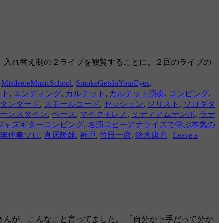
で、入れ替え制の２ライブを観覧することに。２回のライブの
,
MistletoeMusicSchool
,
SmokeGetsInYourEyes
,
ート
,
エンディング
,
カルテット
,
カルテット演奏
,
コンピング
,
タンダード
,
スモールコード
,
セッション
,
ソリスト
,
ソロギタ
ーンスタイン
,
ベース
,
マイクモレノ
,
ミディアムテンポ
,
ラテ
ジャズギターコンピング
,
名演コピーアナライズで学ぶ本気の
無伴奏ソロ
,
直居隆雄
,
神戸
,
竹田一彦
,
鈴木康允
|
Leave a
んが、こんなこと言ってました。 「自分が下手だって分か