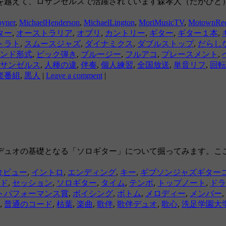
を越えて、ロサンゼルスで活躍されています森孝人（たかひと）
oyner
,
MichaelHenderson
,
MichaelLington
,
MoriMusicTV
,
MotownRec
ター
,
オーストラリア
,
オブリ
,
カントリー
,
ギター
,
ギター１本
,
トラト
,
スムースジャズ
,
ダイナミクス
,
ダブルストップ
,
だらし
ンド形式
,
ピック弾き
,
ブルージー
,
フルアコ
,
プレースメント
,
サンゼルス
,
人種の違
,
伴奏
,
個人練習
,
全国放送
,
単音リフ
,
回転
楽番組
,
黒人
|
Leave a comment
|
デュオの基礎となる「ソロギター」について掘ってみます。こ
タビュー
,
イントロ
,
エンディング
,
キー
,
ギブソンジャズギター
ド
,
セッション
,
ソロギター
,
タイム
,
テンポ
,
トップノート
,
ドラ
トパフォーマンス賞
,
ボイシング
,
ボトム
,
メロディー
,
メンバー
,
,
普通のコード
,
枯葉
,
楽曲
,
歌伴
,
歌伴デュオ
,
歌心
,
洗足学園大