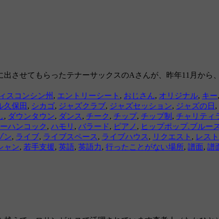
出させてもらったテナーサックスのAさんが、昨年11月から
ィスコンシン州
,
エントリーシート
,
おじさん
,
オリジナル
,
キー
ル久保田
,
シカゴ
,
ジャズクラブ
,
ジャズセッション
,
ジャズの日
,
し
,
ダウンタウン
,
ダンス
,
チーク
,
チップ
,
チップ制
,
チャリティ
ーハンコック
,
ハモリ
,
バラード
,
ピアノ
,
ヒップポップ.ブルー
ゾン
,
ライブ
,
ライブスペース
,
ライブハウス
,
リクエスト
,
レスト
シャン
,
若手支援
,
英語
,
英語力
,
行ったことがない場所
,
譜面
,
譜