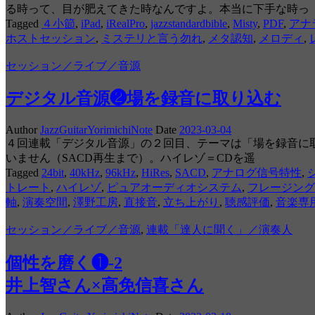
る時って、目が肥えてきた時なんですよ。本当に下手な時っ
Tagged
４小節
,
iPad
,
iRealPro
,
jazzstandardbible
,
Misty
,
PDF
,
アナ
ホストセッション
,
ミステリと言う勿れ
,
メタ認知
,
メロディ
,
セッション／ライブ／音源
デジタル音源❷場を録音に取り込む
Author
JazzGuitarYorimichiNote
Date
2023-03-04
４回連載「デジタル音源」の２回目、テーマは「場を録音に取
いません（SACD再生まで）。ハイレゾ＝CDを遥
Tagged
24bit
,
40kHz
,
96kHz
,
HiRes
,
SACD
,
アナログ信号特性
,
トレート
,
ハイレゾ
,
ピュアオーディオシステム
,
フレージング
軸
,
演奏空間
,
澤野工房
,
直接音
,
立ち上がり
,
聴感評価
,
音楽専
セッション／ライブ／音源
,
連載「達人に聞く」／演奏人
個性を磨く❶-2
井上智さん×高免信喜さん