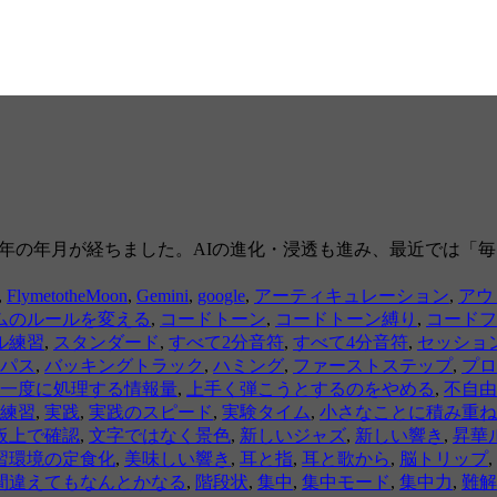
から３年の年月が経ちました。AIの進化・浸透も進み、最近では
,
FlymetotheMoon
,
Gemini
,
google
,
アーティキュレーション
,
アウ
ムのルールを変える
,
コードトーン
,
コードトーン縛り
,
コードフ
ル練習
,
スタンダード
,
すべて2分音符
,
すべて4分音符
,
セッショ
パス
,
バッキングトラック
,
ハミング
,
ファーストステップ
,
プロ
一度に処理する情報量
,
上手く弾こうとするのをやめる
,
不自由
練習
,
実践
,
実践のスピード
,
実験タイム
,
小さなことに積み重ね
板上で確認
,
文字ではなく景色
,
新しいジャズ
,
新しい響き
,
昇華
習環境の定食化
,
美味しい響き
,
耳と指
,
耳と歌から
,
脳トリップ
,
間違えてもなんとかなる
,
階段状
,
集中
,
集中モード
,
集中力
,
難解