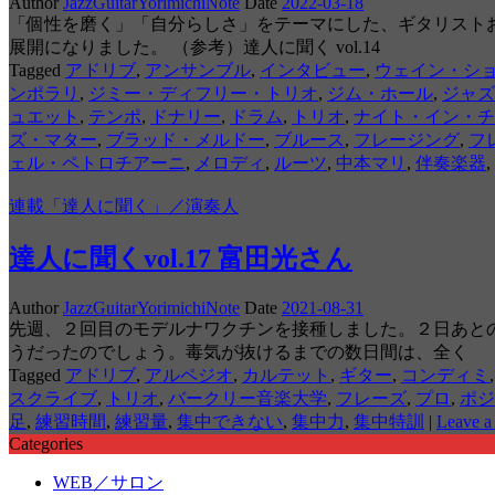
Author
JazzGuitarYorimichiNote
Date
2022-03-18
「個性を磨く」「自分らしさ」をテーマにした、ギタリスト
展開になりました。 （参考）達人に聞く vol.14
Tagged
アドリブ
,
アンサンブル
,
インタビュー
,
ウェイン・シ
ンポラリ
,
ジミー・ディフリー・トリオ
,
ジム・ホール
,
ジャズ
ュエット
,
テンポ
,
ドナリー
,
ドラム
,
トリオ
,
ナイト・イン・チ
ズ・マター
,
ブラッド・メルドー
,
ブルース
,
フレージング
,
フ
ェル・ペトロチアーニ
,
メロディ
,
ルーツ
,
中本マリ
,
伴奏楽器
,
連載「達人に聞く」／演奏人
達人に聞くvol.17 富田光さん
Author
JazzGuitarYorimichiNote
Date
2021-08-31
先週、２回目のモデルナワクチンを接種しました。２日あとの
うだったのでしょう。毒気が抜けるまでの数日間は、全く
Tagged
アドリブ
,
アルペジオ
,
カルテット
,
ギター
,
コンディミ
スクライブ
,
トリオ
,
バークリー音楽大学
,
フレーズ
,
プロ
,
ポジ
足
,
練習時間
,
練習量
,
集中できない
,
集中力
,
集中特訓
|
Leave a
Categories
WEB／サロン