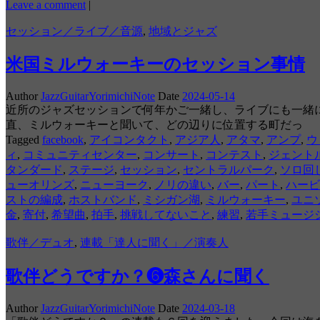
Leave a comment
|
セッション／ライブ／音源
,
地域とジャズ
米国ミルウォーキーのセッション事情
Author
JazzGuitarYorimichiNote
Date
2024-05-14
近所のジャズセッションで何年かご一緒し、ライブにも一緒に
直、ミルウォーキーと聞いて、どの辺りに位置する町だっ
Tagged
facebook
,
アイコンタクト
,
アジア人
,
アタマ
,
アンプ
,
ウ
ィ
,
コミュニティセンター
,
コンサート
,
コンテスト
,
ジェント
タンダード
,
ステージ
,
セッション
,
セントラルパーク
,
ソロ回
ューオリンズ
,
ニューヨーク
,
ノリの違い
,
バー
,
パート
,
ハービ
ストの編成
,
ホストバンド
,
ミシガン湖
,
ミルウォーキー
,
ユニ
金
,
寄付
,
希望曲
,
拍手
,
挑戦してないこと
,
練習
,
若手ミュージ
歌伴／デュオ
,
連載「達人に聞く」／演奏人
歌伴どうですか？❻森さんに聞く
Author
JazzGuitarYorimichiNote
Date
2024-03-18