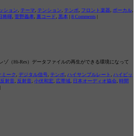
ッション
,
テーマ
,
テンション
,
テンポ
,
フロント楽器
,
ボーカル
,
田将暉
,
菅野義孝
,
裏コード
,
黒本
|
8 Comments
|
（Hi-Res）データファイルの再生ができる環境になって
ナミーク
,
デジタル信号
,
テンポ
,
ハイサンプルレート
,
ハイビッ
反射音
,
反射音
,
小伏和宏
,
広帯域
,
日本オーディオ協会
,
時間
|