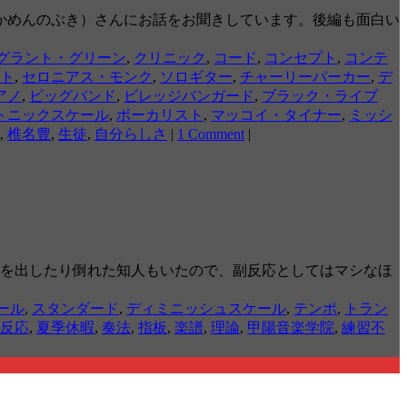
かめんのぶき）さんにお話をお聞きしています。後編も面白い
グラント・グリーン
,
クリニック
,
コード
,
コンセプト
,
コンテ
ト
,
セロニアス・モンク
,
ソロギター
,
チャーリーパーカー
,
デ
アノ
,
ビッグバンド
,
ビレッジバンガード
,
ブラック・ライブ
トニックスケール
,
ボーカリスト
,
マッコイ・タイナー
,
ミッシ
,
椎名豊
,
生徒
,
自分らしさ
|
1 Comment
|
熱を出したり倒れた知人もいたので、副反応としてはマシなほ
ール
,
スタンダード
,
ディミニッシュスケール
,
テンポ
,
トラン
反応
,
夏季休暇
,
奏法
,
指板
,
楽譜
,
理論
,
甲陽音楽学院
,
練習不