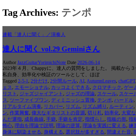
Tag Archives:
テンポ
連載「達人に聞く」／演奏人
達人に聞く vol.29 Geminiさん
Author
JazzGuitarYorimichiNote
Date
2026-06-14
2023年４月、Chappyに、達人の質問をしました。 掲載
私自身、効率化や検証のツールとして、ほぼ
Tagged
2-5-1
,
2分だけ
,
2分間ルール
,
AI
,
AutumnLeaves
,
chatGPT
ェス
,
エモーショナル
,
カッコよくできる
,
クロマチック
,
ゲー
リスト
,
ジャズジャイアント
,
ジャズの理論
,
スケール
,
スケー
ス
,
ツーファイブワン
,
ディミニッシュ置換
,
テンポ
,
ハードル
,
リアルタイム演奏
,
リカバー
,
リズム
,
リズム縛り
,
ルーティン
,
ン
,
作業興奮
,
偉大なギタリストの音源
,
切り札
,
効率化
,
大変な
んだ運指
,
成長曲線
,
手癖
,
手癖を肯定
,
指慣らし
,
指板の形
,
指
怖心
,
理由を理論で説明
,
理論の逆算
,
理論を実践に変える
,
練
身体に馴染ませる
,
身構える
,
選択肢が多すぎる
,
間違えた音
,