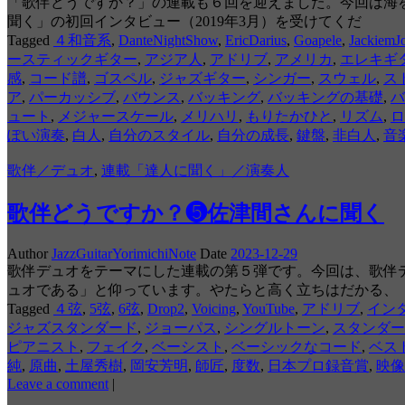
「歌伴どうですか？」の連載も６回を迎えました。今回は海
聞く」の初回インタビュー（2019年3月）を受けてくだ
Tagged
４和音系
,
DanteNightShow
,
EricDarius
,
Goapele
,
JackiemJ
ースティックギター
,
アジア人
,
アドリブ
,
アメリカ
,
エレキギ
感
,
コード譜
,
ゴスペル
,
ジャズギター
,
シンガー
,
スウェル
,
ス
ア
,
パーカッシブ
,
バウンス
,
バッキング
,
バッキングの基礎
,
バ
ュート
,
メジャースケール
,
メリハリ
,
もりたかひと
,
リズム
,
ロ
ぽい演奏
,
白人
,
自分のスタイル
,
自分の成長
,
鍵盤
,
非白人
,
音
歌伴／デュオ
,
連載「達人に聞く」／演奏人
歌伴どうですか？❺佐津間さんに聞く
Author
JazzGuitarYorimichiNote
Date
2023-12-29
歌伴デュオをテーマにした連載の第５弾です。今回は、歌伴
ュオである」と仰っています。やたらと高く立ちはだかる、
Tagged
４弦
,
5弦
,
6弦
,
Drop2
,
Voicing
,
YouTube
,
アドリブ
,
イン
ジャズスタンダード
,
ジョーパス
,
シングルトーン
,
スタンダー
ピアニスト
,
フェイク
,
ベーシスト
,
ベーシックなコード
,
ベス
純
,
原曲
,
土屋秀樹
,
岡安芳明
,
師匠
,
度数
,
日本プロ録音賞
,
映像
Leave a comment
|