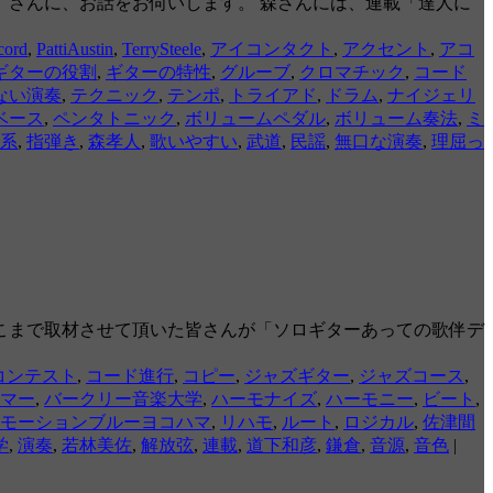
さんに、お話をお伺いします。 森さんには、連載「達人に
ord
,
PattiAustin
,
TerrySteele
,
アイコンタクト
,
アクセント
,
アコ
ギターの役割
,
ギターの特性
,
グルーブ
,
クロマチック
,
コード
ない演奏
,
テクニック
,
テンポ
,
トライアド
,
ドラム
,
ナイジェリ
ベース
,
ペンタトニック
,
ボリュームペダル
,
ボリューム奏法
,
ミ
系
,
指弾き
,
森孝人
,
歌いやすい
,
武道
,
民謡
,
無口な演奏
,
理屈っ
こまで取材させて頂いた皆さんが「ソロギターあっての歌伴デ
コンテスト
,
コード進行
,
コピー
,
ジャズギター
,
ジャズコース
,
マー
,
バークリー音楽大学
,
ハーモナイズ
,
ハーモニー
,
ビート
,
モーションブルーヨコハマ
,
リハモ
,
ルート
,
ロジカル
,
佐津間
学
,
演奏
,
若林美佐
,
解放弦
,
連載
,
道下和彦
,
鎌倉
,
音源
,
音色
|