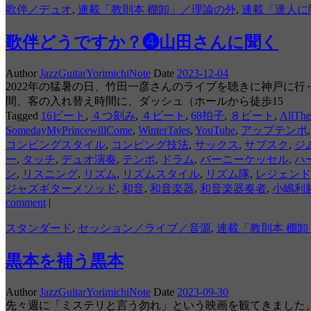
歌伴／デュオ
,
連載「教則本 棚卸」／理論の外
,
連載「達人に
歌伴どうですか？❹山田さんに聞く
Author
JazzGuitarYorimichiNote
Date
2023-12-04
2022年の猛暑の日、竹田一彦さんのライブを聴きに神戸に
間、客の入れ替え時間に、ダッシュ（ホールから徒歩15
Tagged
16ビート
,
４つ刻み
,
４ビート
,
68拍子
,
８ビート
,
AllTh
SomedayMyPrincewillCome
,
WinterTales
,
YouTube
,
アップテンポ
コンピングスタイル
,
コンピング技法
,
サックス
,
サブスク
,
ジ
ー
,
タッチ
,
デュオ演奏
,
テンポ
,
ドラム
,
バーニーケッセル
,
ハ
ン
,
リスニング
,
リズム
,
リズムスタイル
,
リズム隊
,
レジェンド
ジャズギターメソッド
,
和音
,
和音楽器
,
和音楽器奏者
,
小嶋利
comment
|
スタンダード
,
セッション／ライブ／音源
,
連載「教則本 棚
黒本を補う黒本
Author
JazzGuitarYorimichiNote
Date
2023-09-30
先々週に「ミステリと言う勿れ」という映画を観てきました