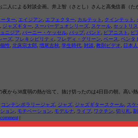
お二人による対談企画。井上智（さとし）さんと高免信喜（た
ョーター
,
エイジアン
,
エフェクター
,
カルテット
,
クインテット
,
,
ジャズギター
,
スーパーデュオシリーズ
,
スケール
,
セットリス
ュニジア
,
バーニー・ケッセル
,
バップ
,
バンド
,
ピアニスト
,
ピ
レーズ
,
フレキシビリティ
,
フレディ・グリーン
,
ベース
,
ペンタ
個性
,
北床宗太郎
,
増尾吉秋
,
学生時代
,
対談
,
教則ビデオ
,
日本人
夜から38度弱の熱が出て、抜け切ったのは4日目の朝。高い
,
コンテンポラリージャズ
,
ジャズ
,
ジャズギタースクール
,
スケ
ション
,
モチベーション
,
モデルナ
,
ライブ
,
ワクチン
,
切り札
,
副
 comment
|