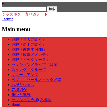
x
検
索:
ジャズギター寄り道ノート
Twitter
Main menu
Skip
連載「達人に聞く」
to
連載「名工に聞く」
content
連載「教則本 棚卸」
連載「改造／メンテ」
連載「ピックケース」
セッション／ライブ／音源
スイング／グルーブ
ギター／アンプ
ペダル／ツール／ピック／弦
地域とジャズ
穴場紹介
集中と継続
セッション会場(＠横浜)
about