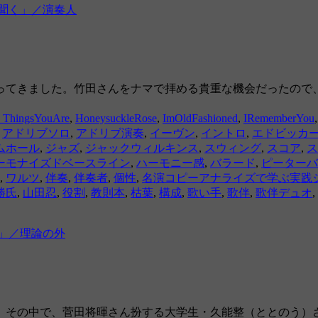
聞く」／演奏人
行ってきました。竹田さんをナマで拝める貴重な機会だったの
e ThingsYouAre
,
HoneysuckleRose
,
ImOldFashioned
,
IRememberYou
,
アドリブソロ
,
アドリブ演奏
,
イーヴン
,
イントロ
,
エドビッカ
ムホール
,
ジャズ
,
ジャックウィルキンス
,
スウィング
,
スコア
,
ス
ーモナイズドベースライン
,
ハーモニー感
,
バラード
,
ピーターバ
,
ワルツ
,
伴奏
,
伴奏者
,
個性
,
名演コピーアナライズで学ぶ実践
勝氏
,
山田忍
,
役割
,
教則本
,
枯葉
,
構成
,
歌い手
,
歌伴
,
歌伴デュオ
,
卸」／理論の外
。その中で、菅田将暉さん扮する大学生・久能整（ととのう）さ