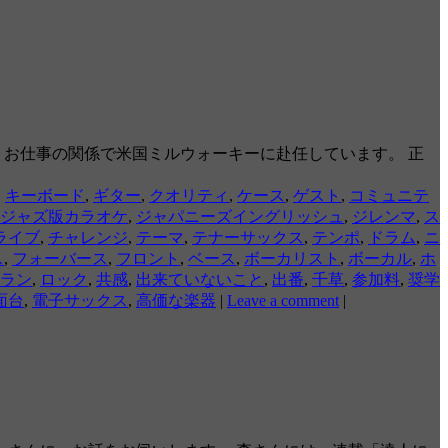
、お仕事の関係で米国ミルウォーキーに赴任しています。 正
,
キーボード
,
ギター
,
クオリティ
,
ケース
,
ゲスト
,
コミュニテ
ジャズ版カラオケ
,
ジャパニーズイングリッシュ
,
ジレンマ
,
ス
ライブ
,
チャレンジ
,
テーマ
,
テナーサックス
,
テンポ
,
ドラム
,
ニ
ス
,
フォーバース
,
フロント
,
ベース
,
ボーカリスト
,
ボーカル
,
ホ
ラン
,
ロック
,
共感
,
出来ていないこと
,
出番
,
千草
,
参加料
,
奨学
面台
,
電子サックス
,
高価な楽器
|
Leave a comment
|