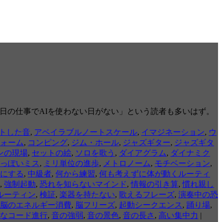
「毎日の仕事でAIを使わない日がない」という読者も多いはず。
トした音
,
アベイラブルノートスケール
,
イマジネーション
,
ウ
ォーム
,
コンピング
,
ジム・ホール
,
ジャズギター
,
ジャズギタ
ンの現場
,
セットの絵
,
ソロを歌う
,
ダイアグラム
,
ダイナミク
っぽいミス
,
ミリ単位の進歩
,
メトロノーム
,
モチベーション
,
にする
,
中級者
,
何から練習
,
何も考えずに体が動くルーティ
,
強制起動
,
恐れを知らないマインド
,
情報の引き算
,
慣れ親し
ルーティン
,
検証
,
楽器を持たない
,
歌えるフレーズ
,
演奏中の恐
脳のエネルギー消費
,
脳フリーズ
,
起動シークエンス
,
踊り場
,
なコード進行
,
音の強弱
,
音の景色
,
音の長さ
,
高い集中力
|