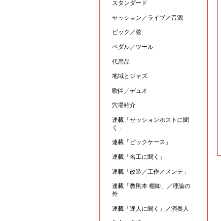
スタンダード
セッション／ライブ／音源
ピック／弦
ペダル／ツール
代用品
地域とジャズ
歌伴／デュオ
穴場紹介
連載「セッションホストに聞
く」
連載「ピックケース」
連載「名工に聞く」
連載「改造／工作／メンテ」
連載「教則本 棚卸」／理論の
外
連載「達人に聞く」／演奏人