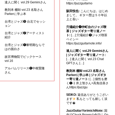
達人に聞く vol.29 Geminiさん
https://jazzguitarno
教則本 棚卸 vol.23 名取さん
阪田悦也:
こんにちは。はじめ
Parkerに学ぶ本
まして。 ギター歴は５０年以
上と長い
台湾とジャズ❸ 台北でセッシ
ョン
穴場紹介❾仲町台のジャズ喫
茶 | ジャズギター寄り道ノー
台湾とジャズ❷アーティスト
ト:
[…] 穴場紹介❹ジャズ喫茶
紹介
ベイシー
https://jazzguitarnote.info/
台湾とジャズ❶黎明期ならで
はの面白さ
達人に聞く vol.29 Geminiさん
| ジャズギター寄り道ノート:
故宮博物院でピックケース
[…] 達人に聞く vol.23 Chat
vol.16
GPTさん […]
アルバムリリース❹中根賢隆
教則本 棚卸 vol.23 名取さん
さん
Parkerに学ぶ本 | ジャズギタ
ー寄り道ノート:
[…] 個性を磨
く❶-1 井上智さん×高免信喜さ
んhttps://jazzgu
SEIKO:
返信ありがとうござい
ます
私もとっても嬉しく涙
です�
JazzGuitarYorimichiNote:
国
内でChuck Brownの命日に Go