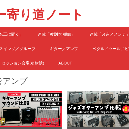
ー寄り道ノート
名工に聞く」
連載「教則本 棚卸」
連載「改造／メンテ
スイング／グルーブ
ギター／アンプ
ペダル／ツール／ピ
セッション会場(＠横浜)
ABOUT
管アンプ