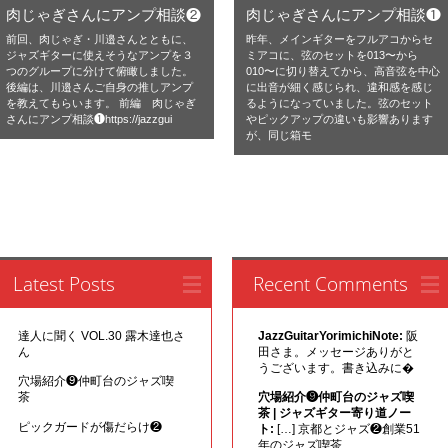
肉じゃぎさんにアンプ相談❷
肉じゃぎさんにアンプ相談❶
前回、肉じゃぎ・川邉さんとともに、
昨年、メインギターをフルアコからセ
ジャズギターに使えそうなアンプを３
ミアコに、弦のセットを013〜から
つのグループに分けて俯瞰しました。
010〜に切り替えてから、高音弦を中心
後編は、川邉さんご自身の推しアンプ
に出音が細く感じられ、違和感を感じ
を教えてもらいます。 前編 肉じゃぎ
るようになっていました。弦のセット
さんにアンプ相談❶https://jazzgui
やピックアップの違いも影響あります
が、同じ箱モ
Latest Posts
Recent Comments
達人に聞く VOL.30 露木達也さ
JazzGuitarYorimichiNote:
阪
ん
田さま。メッセージありがと
うございます。書き込みに�
穴場紹介❾仲町台のジャズ喫
茶
穴場紹介❾仲町台のジャズ喫
茶 | ジャズギター寄り道ノー
ピックガードが傷だらけ❷
ト:
[…] 京都とジャズ❷創業51
年のジャズ喫茶