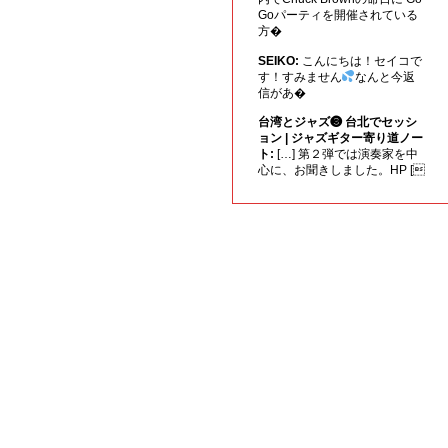
Goパーティを開催されている
方�
SEIKO:
こんにちは！セイコで
す！すみません
なんと今返
信があ�
台湾とジャズ❸ 台北でセッシ
ョン | ジャズギター寄り道ノー
ト:
[…] 第２弾では演奏家を中
心に、お聞きしました。HP [