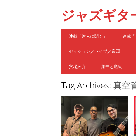
ジャズギタ
Main menu
Skip
連載「達人に聞く」
連載「
to
content
セッション／ライブ／音源
穴場紹介
集中と継続
Tag Archives:
真空