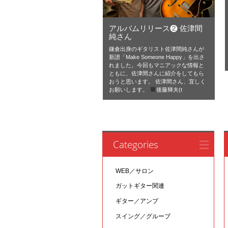
アルバムリリース❷ 佐津間
純さん
鎌倉出身のギタリスト佐津間純さんが
新譜「Make Someone Happy」を出さ
れました。今回もマニアックな情報と
ともに、佐津間さんに紹介をしてもら
おうと思います。 佐津間さん、宜しく
お願いします。
後藤輝夫(t
Categories
WEB／サロン
ガットギター関連
ギター／アンプ
スイング／グルーブ