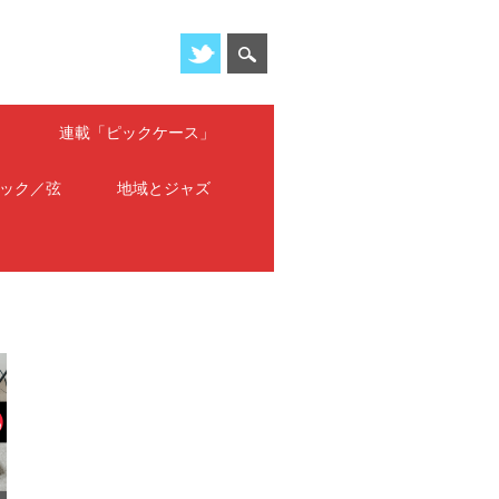
」
連載「ピックケース」
ック／弦
地域とジャズ