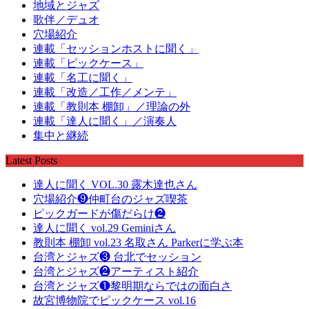
地域とジャズ
歌伴／デュオ
穴場紹介
連載「セッションホストに聞く」
連載「ピックケース」
連載「名工に聞く」
連載「改造／工作／メンテ」
連載「教則本 棚卸」／理論の外
連載「達人に聞く」／演奏人
集中と継続
Latest Posts
達人に聞く VOL.30 露木達也さん
穴場紹介❾仲町台のジャズ喫茶
ピックガードが傷だらけ❷
達人に聞く vol.29 Geminiさん
教則本 棚卸 vol.23 名取さん Parkerに学ぶ本
台湾とジャズ❸ 台北でセッション
台湾とジャズ❷アーティスト紹介
台湾とジャズ❶黎明期ならではの面白さ
故宮博物院でピックケース vol.16