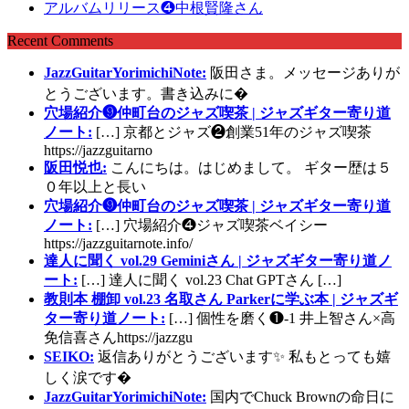
アルバムリリース❹中根賢隆さん
Recent Comments
JazzGuitarYorimichiNote:
阪田さま。メッセージありが
とうございます。書き込みに�
穴場紹介❾仲町台のジャズ喫茶 | ジャズギター寄り道
ノート:
[…] 京都とジャズ❷創業51年のジャズ喫茶
https://jazzguitarno
阪田悦也:
こんにちは。はじめまして。 ギター歴は５
０年以上と長い
穴場紹介❾仲町台のジャズ喫茶 | ジャズギター寄り道
ノート:
[…] 穴場紹介❹ジャズ喫茶ベイシー
https://jazzguitarnote.info/
達人に聞く vol.29 Geminiさん | ジャズギター寄り道ノ
ート:
[…] 達人に聞く vol.23 Chat GPTさん […]
教則本 棚卸 vol.23 名取さん Parkerに学ぶ本 | ジャズギ
ター寄り道ノート:
[…] 個性を磨く❶-1 井上智さん×高
免信喜さんhttps://jazzgu
SEIKO:
返信ありがとうございます✨ 私もとっても嬉
しく涙です�
JazzGuitarYorimichiNote:
国内でChuck Brownの命日に