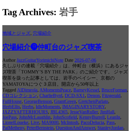
Tag Archives:
岩手
地域とジャズ
,
穴場紹介
穴場紹介❾仲町台のジャズ喫茶
Author
JazzGuitarYorimichiNote
Date
2026-07-06
久しぶりの連載「穴場紹介」は、仲町台（横浜）にあるジャ
ズ喫茶「TOMMY’S BY THE PARK」のご紹介です。 ジャズ
喫茶を扱った記事としては、岩手のベイシー、京都の
YAMATOYAにつぐ３店目。開店から50年以上
Tagged
AlDimeola
,
AMomentsPeace
,
BarneyKessel
,
BruceForman
,
CDコレクション
,
CharlieByrd
,
DCD-SX1
,
Denon
,
Fitzgerald
,
FullHouse
,
GeorgeBenson
,
GrantGreen
,
GretchenParlato
,
HerbEllis
,
Herbs
,
IdleMoments
,
IMAGINARYSTORY
,
JAZZYAFTERHOURS
,
JBL4365
,
JesseVanRuller
,
JimHall
,
JoePass
,
JohnMcLaughlin
,
JohnScofield
,
KennyBurrell
,
LeanIn
,
LionelLoueke
,
Live
,
MA9000
,
McIntosh
,
PacoDelucia
,
Pass
,
PatMetheny
,
PeterBernstein
,
QuestionAndAnswer
,
StanleyJordan
,