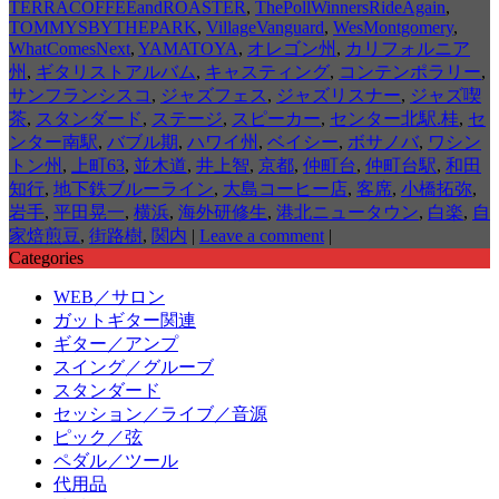
TERRACOFFEEandROASTER
,
ThePollWinnersRideAgain
,
TOMMYSBYTHEPARK
,
VillageVanguard
,
WesMontgomery
,
WhatComesNext
,
YAMATOYA
,
オレゴン州
,
カリフォルニア
州
,
ギタリストアルバム
,
キャスティング
,
コンテンポラリー
,
サンフランシスコ
,
ジャズフェス
,
ジャズリスナー
,
ジャズ喫
茶
,
スタンダード
,
ステージ
,
スピーカー
,
センター北駅.桂
,
セ
ンター南駅
,
バブル期
,
ハワイ州
,
ベイシー
,
ボサノバ
,
ワシン
トン州
,
上町63
,
並木道
,
井上智
,
京都
,
仲町台
,
仲町台駅
,
和田
知行
,
地下鉄ブルーライン
,
大島コーヒー店
,
客席
,
小橋拓弥
,
岩手
,
平田晃一
,
横浜
,
海外研修生
,
港北ニュータウン
,
白楽
,
自
家焙煎豆
,
街路樹
,
関内
|
Leave a comment
|
Categories
WEB／サロン
ガットギター関連
ギター／アンプ
スイング／グルーブ
スタンダード
セッション／ライブ／音源
ピック／弦
ペダル／ツール
代用品