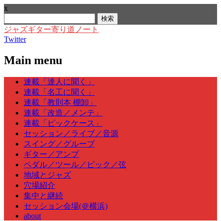
x
検
索:
ジャズギター寄り道ノート
Twitter
Main menu
Skip
連載「達人に聞く」
to
連載「名工に聞く」
content
連載「教則本 棚卸」
連載「改造／メンテ」
連載「ピックケース」
セッション／ライブ／音源
スイング／グルーブ
ギター／アンプ
ペダル／ツール／ピック／弦
地域とジャズ
穴場紹介
集中と継続
セッション会場(＠横浜)
about