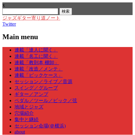
x
検
索:
ジャズギター寄り道ノート
Twitter
Main menu
Skip
連載「達人に聞く」
to
連載「名工に聞く」
content
連載「教則本 棚卸」
連載「改造／メンテ」
連載「ピックケース」
セッション／ライブ／音源
スイング／グルーブ
ギター／アンプ
ペダル／ツール／ピック／弦
地域とジャズ
穴場紹介
集中と継続
セッション会場(＠横浜)
about