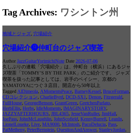
Tag Archives:
ワシントン州
地域とジャズ
,
穴場紹介
穴場紹介❾仲町台のジャズ喫茶
Author
JazzGuitarYorimichiNote
Date
2026-07-06
久しぶりの連載「穴場紹介」は、仲町台（横浜）にあるジャ
ズ喫茶「TOMMY’S BY THE PARK」のご紹介です。 ジャズ
喫茶を扱った記事としては、岩手のベイシー、京都の
YAMATOYAにつぐ３店目。開店から50年以上
Tagged
AlDimeola
,
AMomentsPeace
,
BarneyKessel
,
BruceForman
,
CDコレクション
,
CharlieByrd
,
DCD-SX1
,
Denon
,
Fitzgerald
,
FullHouse
,
GeorgeBenson
,
GrantGreen
,
GretchenParlato
,
HerbEllis
,
Herbs
,
IdleMoments
,
IMAGINARYSTORY
,
JAZZYAFTERHOURS
,
JBL4365
,
JesseVanRuller
,
JimHall
,
JoePass
,
JohnMcLaughlin
,
JohnScofield
,
KennyBurrell
,
LeanIn
,
LionelLoueke
,
Live
,
MA9000
,
McIntosh
,
PacoDelucia
,
Pass
,
PatMetheny
,
PeterBernstein
,
QuestionAndAnswer
,
StanleyJordan
,