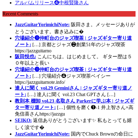
アルバムリリース❹中根賢隆さん
Recent Comments
JazzGuitarYorimichiNote:
阪田さま。メッセージありが
とうございます。書き込みに�
穴場紹介❾仲町台のジャズ喫茶 | ジャズギター寄り道
ノート:
[…] 京都とジャズ❷創業51年のジャズ喫茶
https://jazzguitarno
阪田悦也:
こんにちは。はじめまして。 ギター歴は５
０年以上と長い
穴場紹介❾仲町台のジャズ喫茶 | ジャズギター寄り道
ノート:
[…] 穴場紹介❹ジャズ喫茶ベイシー
https://jazzguitarnote.info/
達人に聞く vol.29 Geminiさん | ジャズギター寄り道ノ
ート:
[…] 達人に聞く vol.23 Chat GPTさん […]
教則本 棚卸 vol.23 名取さん Parkerに学ぶ本 | ジャズギ
ター寄り道ノート:
[…] 個性を磨く❶-1 井上智さん×高
免信喜さんhttps://jazzgu
SEIKO:
返信ありがとうございます✨ 私もとっても嬉
しく涙です�
JazzGuitarYorimichiNote:
国内でChuck Brownの命日に