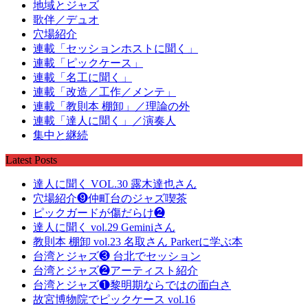
地域とジャズ
歌伴／デュオ
穴場紹介
連載「セッションホストに聞く」
連載「ピックケース」
連載「名工に聞く」
連載「改造／工作／メンテ」
連載「教則本 棚卸」／理論の外
連載「達人に聞く」／演奏人
集中と継続
Latest Posts
達人に聞く VOL.30 露木達也さん
穴場紹介❾仲町台のジャズ喫茶
ピックガードが傷だらけ❷
達人に聞く vol.29 Geminiさん
教則本 棚卸 vol.23 名取さん Parkerに学ぶ本
台湾とジャズ❸ 台北でセッション
台湾とジャズ❷アーティスト紹介
台湾とジャズ❶黎明期ならではの面白さ
故宮博物院でピックケース vol.16