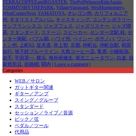
TERRACOFFEEandROASTER
,
ThePollWinnersRideAgain
,
TOMMYSBYTHEPARK
,
VillageVanguard
,
WesMontgomery
,
WhatComesNext
,
YAMATOYA
,
オレゴン州
,
カリフォルニア
州
,
ギタリストアルバム
,
キャスティング
,
コンテンポラリー
,
サンフランシスコ
,
ジャズフェス
,
ジャズリスナー
,
ジャズ喫
茶
,
スタンダード
,
ステージ
,
スピーカー
,
センター北駅.桂
,
セ
ンター南駅
,
バブル期
,
ハワイ州
,
ベイシー
,
ボサノバ
,
ワシン
トン州
,
上町63
,
並木道
,
井上智
,
京都
,
仲町台
,
仲町台駅
,
和田
知行
,
地下鉄ブルーライン
,
大島コーヒー店
,
客席
,
小橋拓弥
,
岩手
,
平田晃一
,
横浜
,
海外研修生
,
港北ニュータウン
,
白楽
,
自
家焙煎豆
,
街路樹
,
関内
|
Leave a comment
|
Categories
WEB／サロン
ガットギター関連
ギター／アンプ
スイング／グルーブ
スタンダード
セッション／ライブ／音源
ピック／弦
ペダル／ツール
代用品