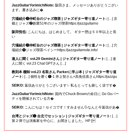
JazzGuitarYorimichiNote:
阪田さま。メッセージありがとうござい
ます。書き込みに�
穴場紹介❾仲町台のジャズ喫茶 | ジャズギター寄り道ノート:
[…] 京
都とジャズ❷創業51年のジャズ喫茶https://jazzguitarno
阪田悦也:
こんにちは。はじめまして。 ギター歴は５０年以上と長
い
穴場紹介❾仲町台のジャズ喫茶 | ジャズギター寄り道ノート:
[…] 穴
場紹介❹ジャズ喫茶ベイシーhttps://jazzguitarnote.info/
達人に聞く vol.29 Geminiさん | ジャズギター寄り道ノート:
[…] 達
人に聞く vol.23 Chat GPTさん […]
教則本 棚卸 vol.23 名取さん Parkerに学ぶ本 | ジャズギター寄り道
ノート:
[…] 個性を磨く❶-1 井上智さん×高免信喜さんhttps://jazzgu
SEIKO:
返信ありがとうございます✨ 私もとっても嬉しく涙です�
JazzGuitarYorimichiNote:
国内でChuck Brownの命日に Go Goパー
ティを開催されている方�
SEIKO:
こんにちは！セイコです！すみません💦なんと今返信があ�
台湾とジャズ❸ 台北でセッション | ジャズギター寄り道ノート:
[…]
第２弾では演奏家を中心に、お聞きしました。HP [