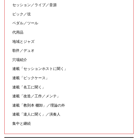
セッション／ライブ／音源
ピック／弦
ペダル／ツール
代用品
地域とジャズ
歌伴／デュオ
穴場紹介
連載「セッションホストに聞く」
連載「ピックケース」
連載「名工に聞く」
連載「改造／工作／メンテ」
連載「教則本 棚卸」／理論の外
連載「達人に聞く」／演奏人
集中と継続