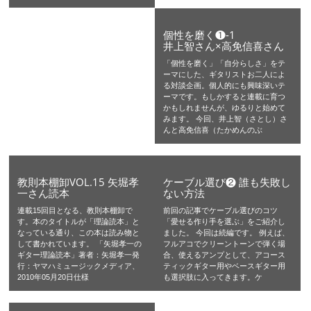
個性を磨く❶-1
井上智さん×高免信喜さん
「個性を磨く」「自分らしさ」をテ
ーマにした、ギタリストお二人によ
る対談企画。個人的にも興味深いテ
ーマです。もしかすると連載に育つ
かもしれませんが、ゆるりと始めて
みます。 今回、井上智（さとし）さ
んと高免信喜（たかめんのぶ
教則本棚卸VOL.15 矢堀孝
ケーブル選び❷ 誰も失敗し
一さん読本
ない方法
連載15回目となる、教則本棚卸で
前回の記事でケーブル選びのコツ
す。本のタイトルが「理論読本」と
「愛せる作り手を選ぶ」をご紹介し
なっている通り、この本は読み物と
ました。 今回は続編です。 例えば、
して書かれています。 「矢堀孝一の
フルアコでクリーントーンで弾く場
ギター理論読本」著者：矢堀孝一発
合、使えるアンプとして、アコース
行：ヤマハミュージックメディア、
ティックギター用やベースギター用
2010年05月20日仕様
も選択肢に入ってきます。ケ