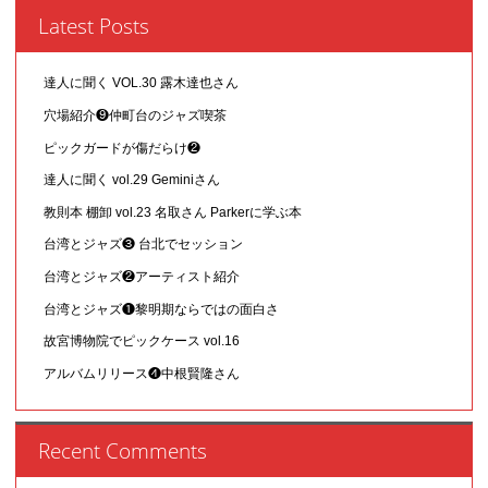
Latest Posts
達人に聞く VOL.30 露木達也さん
穴場紹介❾仲町台のジャズ喫茶
ピックガードが傷だらけ❷
達人に聞く vol.29 Geminiさん
教則本 棚卸 vol.23 名取さん Parkerに学ぶ本
台湾とジャズ❸ 台北でセッション
台湾とジャズ❷アーティスト紹介
台湾とジャズ❶黎明期ならではの面白さ
故宮博物院でピックケース vol.16
アルバムリリース❹中根賢隆さん
Recent Comments