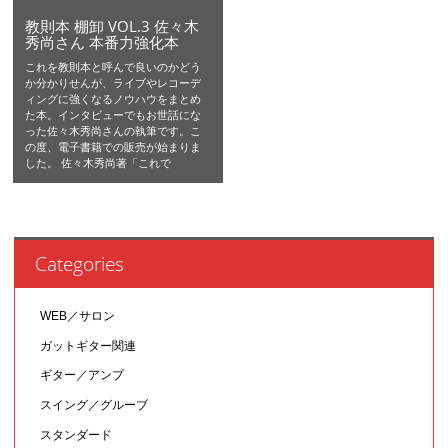
教則本 棚卸 VOL.3 佐々木
秀尚さん 本番力強化本
これを教則本と呼んで良いのかどう
か分かりせんが、ライブやレコーデ
ィングに強くなるノウハウをまとめ
た本。インタビューでもお世話にな
った佐々木秀尚さんの執筆です。こ
の度、電子書籍での販売が始まりま
した。 佐々木秀尚著「これで
Categories
WEB／サロン
ガットギター関連
ギター／アンプ
スイング／グルーブ
スタンダード