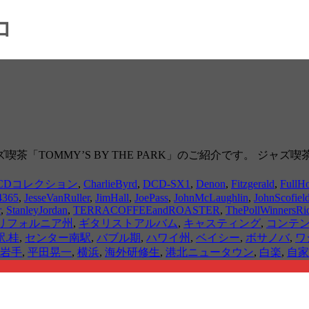
コ
「TOMMY’S BY THE PARK」のご紹介です。 ジャ
CDコレクション
,
CharlieByrd
,
DCD-SX1
,
Denon
,
Fitzgerald
,
FullH
4365
,
JesseVanRuller
,
JimHall
,
JoePass
,
JohnMcLaughlin
,
JohnScofiel
r
,
StanleyJordan
,
TERRACOFFEEandROASTER
,
ThePollWinnersRi
リフォルニア州
,
ギタリストアルバム
,
キャスティング
,
コンテ
.桂
,
センター南駅
,
バブル期
,
ハワイ州
,
ベイシー
,
ボサノバ
,
ワ
岩手
,
平田晃一
,
横浜
,
海外研修生
,
港北ニュータウン
,
白楽
,
自家