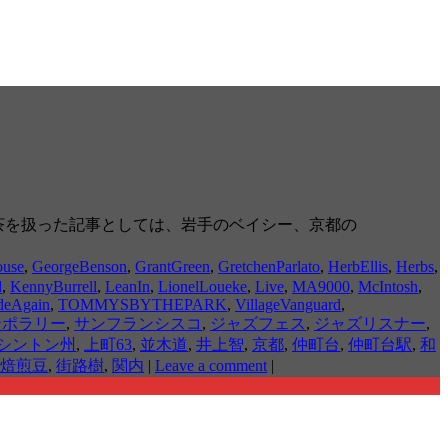
ズ喫茶を扱った記事としては、岩手のベイシー、京都の
ouse
,
GeorgeBenson
,
GrantGreen
,
GretchenParlato
,
HerbEllis
,
Herbs
,
d
,
KennyBurrell
,
LeanIn
,
LionelLoueke
,
Live
,
MA9000
,
McIntosh
,
deAgain
,
TOMMYSBYTHEPARK
,
VillageVanguard
,
ンポラリー
,
サンフランシスコ
,
ジャズフェス
,
ジャズリスナー
,
シントン州
,
上町63
,
並木道
,
井上智
,
京都
,
仲町台
,
仲町台駅
,
和
焙煎豆
,
街路樹
,
関内
|
Leave a comment
|