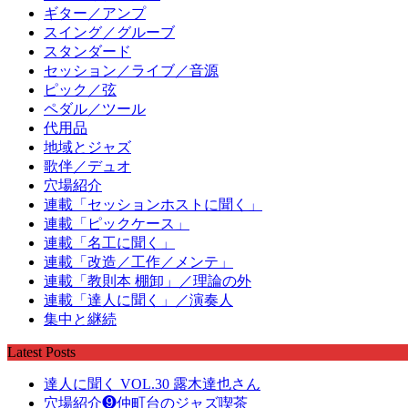
ギター／アンプ
スイング／グルーブ
スタンダード
セッション／ライブ／音源
ピック／弦
ペダル／ツール
代用品
地域とジャズ
歌伴／デュオ
穴場紹介
連載「セッションホストに聞く」
連載「ピックケース」
連載「名工に聞く」
連載「改造／工作／メンテ」
連載「教則本 棚卸」／理論の外
連載「達人に聞く」／演奏人
集中と継続
Latest Posts
達人に聞く VOL.30 露木達也さん
穴場紹介❾仲町台のジャズ喫茶