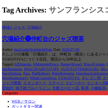
Tag Archives:
サンフランシス
地域とジャズ
,
穴場紹介
穴場紹介❾仲町台のジャズ喫茶
Author
JazzGuitarYorimichiNote
Date
2026-07-06
久しぶりの連載「穴場紹介」は、仲町台（横浜）にあるジャズ喫茶
YAMATOYAにつぐ３店目。開店から50年以上
Tagged
AlDimeola
,
AMomentsPeace
,
BarneyKessel
,
BruceForman
,
IdleMoments
,
IMAGINARYSTORY
,
JAZZYAFTERHOURS
,
JBL
PacoDelucia
,
Pass
,
PatMetheny
,
PeterBernstein
,
QuestionAndAnswe
WesMontgomery
,
WhatComesNext
,
YAMATOYA
,
オレゴン州
,
カ
ジャズ喫茶
,
スタンダード
,
ステージ
,
スピーカー
,
センター北駅
田知行
,
地下鉄ブルーライン
,
大島コーヒー店
,
客席
,
小橋拓弥
,
Categories
WEB／サロン
ガットギター関連