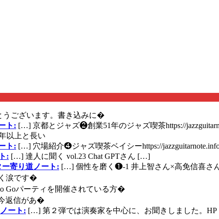
とうございます。書き込みに�
ート:
[…] 京都とジャズ❷創業51年のジャズ喫茶https://jazzguitarn
年以上と長い
ート:
[…] 穴場紹介❹ジャズ喫茶ベイシーhttps://jazzguitarnote.info
ト:
[…] 達人に聞く vol.23 Chat GPTさん […]
ズギター寄り道ノート:
[…] 個性を磨く❶-1 井上智さん×高免信喜さんhttps
く涙です�
に Go Goパーティを開催されている方�
今返信があ�
ノート:
[…] 第２弾では演奏家を中心に、お聞きしました。HP 