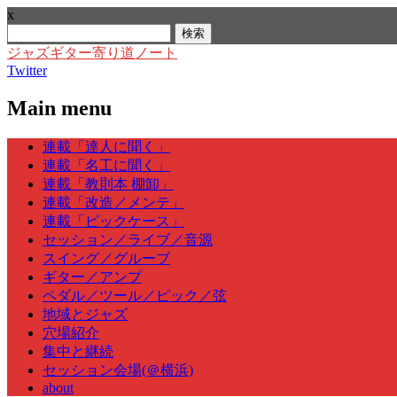
x
検
索:
ジャズギター寄り道ノート
Twitter
Main menu
Skip
連載「達人に聞く」
to
連載「名工に聞く」
content
連載「教則本 棚卸」
連載「改造／メンテ」
連載「ピックケース」
セッション／ライブ／音源
スイング／グルーブ
ギター／アンプ
ペダル／ツール／ピック／弦
地域とジャズ
穴場紹介
集中と継続
セッション会場(＠横浜)
about