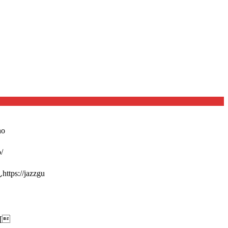
o
/
://jazzgu
[