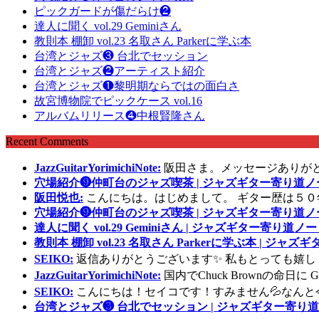
ピックガードが傷だらけ❷
達人に聞く vol.29 Geminiさん
教則本 棚卸 vol.23 名取さん Parkerに学ぶ本
台湾とジャズ❸ 台北でセッション
台湾とジャズ❷アーティスト紹介
台湾とジャズ❶黎明期ならではの面白さ
故宮博物院でピックケース vol.16
アルバムリリース❹中根賢隆さん
Recent Comments
JazzGuitarYorimichiNote:
阪田さま。メッセージありが
穴場紹介❾仲町台のジャズ喫茶 | ジャズギター寄り道ノ
阪田悦也:
こんにちは。はじめまして。 ギター歴は５０
穴場紹介❾仲町台のジャズ喫茶 | ジャズギター寄り道ノ
達人に聞く vol.29 Geminiさん | ジャズギター寄り道ノー
教則本 棚卸 vol.23 名取さん Parkerに学ぶ本 | ジャ
SEIKO:
返信ありがとうございます✨ 私もとっても嬉し
JazzGuitarYorimichiNote:
国内でChuck Brownの命日
SEIKO:
こんにちは！セイコです！すみません💦なんと
台湾とジャズ❸ 台北でセッション | ジャズギター寄り道