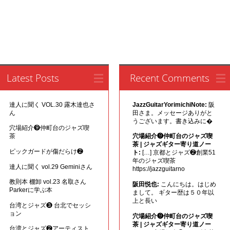
Latest Posts
Recent Comments
達人に聞く VOL.30 露木達也さ
JazzGuitarYorimichiNote:
阪
ん
田さま。メッセージありがと
うございます。書き込みに�
穴場紹介❾仲町台のジャズ喫
茶
穴場紹介❾仲町台のジャズ喫
茶 | ジャズギター寄り道ノー
ピックガードが傷だらけ❷
ト:
[…] 京都とジャズ❷創業51
年のジャズ喫茶
達人に聞く vol.29 Geminiさん
https://jazzguitarno
教則本 棚卸 vol.23 名取さん
阪田悦也:
こんにちは。はじめ
Parkerに学ぶ本
まして。 ギター歴は５０年以
上と長い
台湾とジャズ❸ 台北でセッシ
ョン
穴場紹介❾仲町台のジャズ喫
茶 | ジャズギター寄り道ノー
台湾とジャズ❷アーティスト