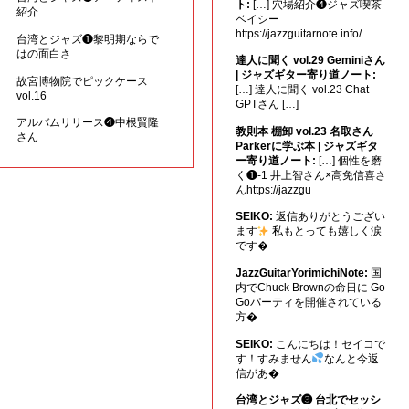
ト:
[…] 穴場紹介❹ジャズ喫茶
紹介
ベイシー
https://jazzguitarnote.info/
台湾とジャズ❶黎明期ならで
はの面白さ
達人に聞く vol.29 Geminiさん
| ジャズギター寄り道ノート:
故宮博物院でピックケース
[…] 達人に聞く vol.23 Chat
vol.16
GPTさん […]
アルバムリリース❹中根賢隆
教則本 棚卸 vol.23 名取さん
さん
Parkerに学ぶ本 | ジャズギタ
ー寄り道ノート:
[…] 個性を磨
く❶-1 井上智さん×高免信喜さ
んhttps://jazzgu
SEIKO:
返信ありがとうござい
ます
私もとっても嬉しく涙
です�
JazzGuitarYorimichiNote:
国
内でChuck Brownの命日に Go
Goパーティを開催されている
方�
SEIKO:
こんにちは！セイコで
す！すみません
なんと今返
信があ�
台湾とジャズ❸ 台北でセッシ