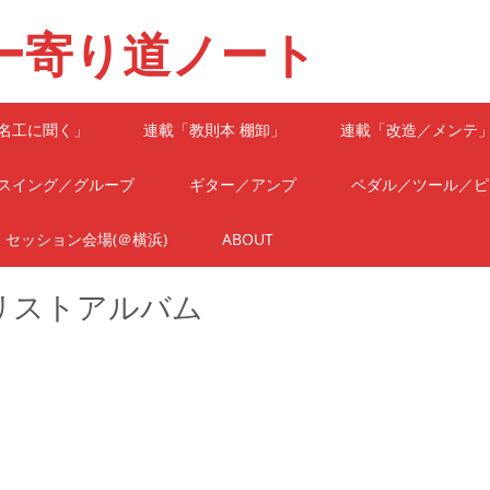
ー寄り道ノート
名工に聞く」
連載「教則本 棚卸」
連載「改造／メンテ
スイング／グルーブ
ギター／アンプ
ペダル／ツール／ピ
セッション会場(＠横浜)
ABOUT
リストアルバム