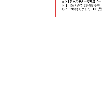
ョン | ジャズギター寄り道ノー
ト:
[…] 第２弾では演奏家を中
心に、お聞きしました。HP [