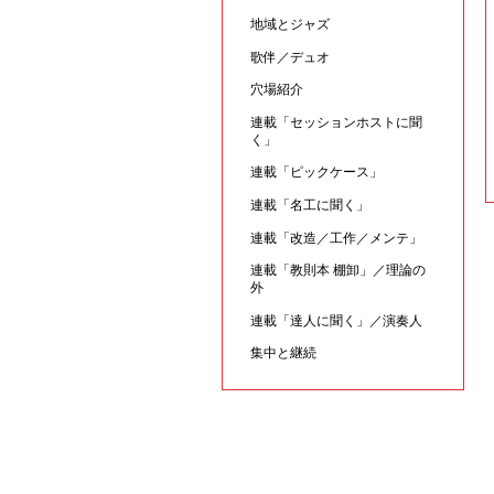
地域とジャズ
歌伴／デュオ
穴場紹介
連載「セッションホストに聞
く」
連載「ピックケース」
連載「名工に聞く」
連載「改造／工作／メンテ」
連載「教則本 棚卸」／理論の
外
連載「達人に聞く」／演奏人
集中と継続