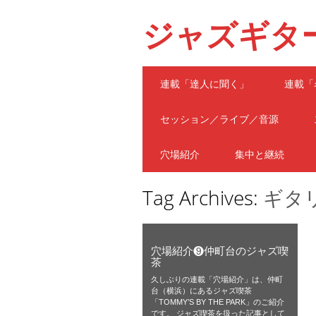
ジャズギタ
Main menu
Skip
連載「達人に聞く」
連載「
to
content
セッション／ライブ／音源
穴場紹介
集中と継続
Tag Archives:
ギタ
穴場紹介❾仲町台のジャズ喫
茶
久しぶりの連載「穴場紹介」は、仲町
台（横浜）にあるジャズ喫茶
「TOMMY’S BY THE PARK」のご紹介
です。 ジャズ喫茶を扱った記事として