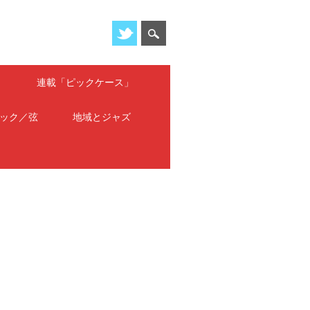
」
連載「ピックケース」
ック／弦
地域とジャズ