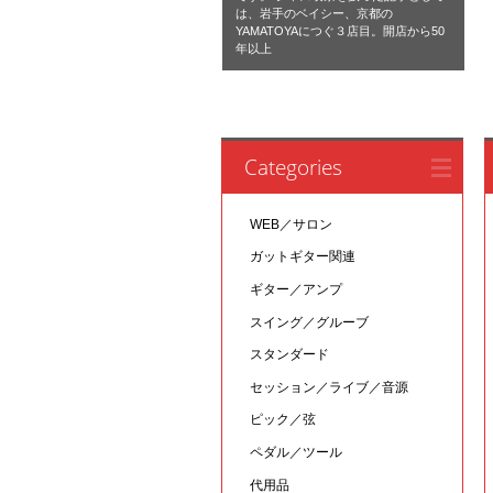
は、岩手のベイシー、京都の
YAMATOYAにつぐ３店目。開店から50
年以上
Categories
WEB／サロン
ガットギター関連
ギター／アンプ
スイング／グルーブ
スタンダード
セッション／ライブ／音源
ピック／弦
ペダル／ツール
代用品