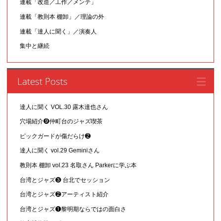
連載「改造／工作／メンテ」
連載「教則本 棚卸」／理論の外
連載「達人に聞く」／演奏人
集中と継続
Latest Posts
達人に聞く VOL.30 露木達也さん
穴場紹介❾仲町台のジャズ喫茶
ピックガードが傷だらけ❷
達人に聞く vol.29 Geminiさん
教則本 棚卸 vol.23 名取さん Parkerに学ぶ本
台湾とジャズ❸ 台北でセッション
台湾とジャズ❷アーティスト紹介
台湾とジャズ❶黎明期ならではの面白さ