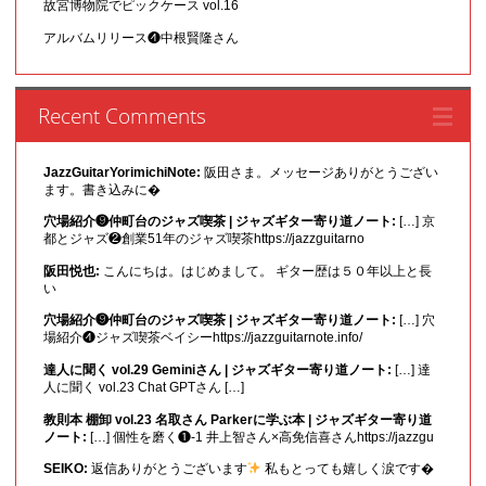
故宮博物院でピックケース vol.16
アルバムリリース❹中根賢隆さん
Recent Comments
JazzGuitarYorimichiNote:
阪田さま。メッセージありがとうござい
ます。書き込みに�
穴場紹介❾仲町台のジャズ喫茶 | ジャズギター寄り道ノート:
[…] 京
都とジャズ❷創業51年のジャズ喫茶https://jazzguitarno
阪田悦也:
こんにちは。はじめまして。 ギター歴は５０年以上と長
い
穴場紹介❾仲町台のジャズ喫茶 | ジャズギター寄り道ノート:
[…] 穴
場紹介❹ジャズ喫茶ベイシーhttps://jazzguitarnote.info/
達人に聞く vol.29 Geminiさん | ジャズギター寄り道ノート:
[…] 達
人に聞く vol.23 Chat GPTさん […]
教則本 棚卸 vol.23 名取さん Parkerに学ぶ本 | ジャズギター寄り道
ノート:
[…] 個性を磨く❶-1 井上智さん×高免信喜さんhttps://jazzgu
SEIKO:
返信ありがとうございます
私もとっても嬉しく涙です�