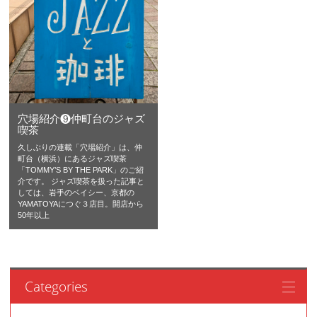
穴場紹介❾仲町台のジャズ
喫茶
久しぶりの連載「穴場紹介」は、仲
町台（横浜）にあるジャズ喫茶
「TOMMY’S BY THE PARK」のご紹
介です。 ジャズ喫茶を扱った記事と
しては、岩手のベイシー、京都の
YAMATOYAにつぐ３店目。開店から
50年以上
Categories