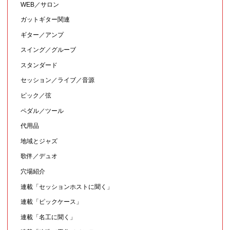
WEB／サロン
ガットギター関連
ギター／アンプ
スイング／グルーブ
スタンダード
セッション／ライブ／音源
ピック／弦
ペダル／ツール
代用品
地域とジャズ
歌伴／デュオ
穴場紹介
連載「セッションホストに聞く」
連載「ピックケース」
連載「名工に聞く」