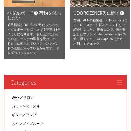
ペダルボード❸ 荷物を減ら
UDOROESNER氏に聞く❷
したい
前回、AERの創業者Udo Roesner（ウ
前回掲載が2019年の2月だったので、
ド・ロースナー）氏のコメントをご
ペダルボードを取り上げる記事は3年
紹介しました。 折角なので、彼が新
半ぶりになります。取り上げなかっ
設したブランドUdo roesner ampsの
たのは、コロナの影響を受け、ボー
第一弾モデル、Da Capo 75（ダカー
ドを主に使用していたファンクバン
ポ75）をチェック
ドの活動が滞っているからです。 ジ
ャズのセッションで
Categories
WEB／サロン
ガットギター関連
ギター／アンプ
スイング／グルーブ