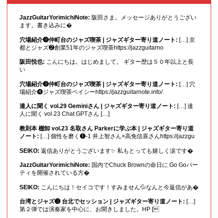
JazzGuitarYorimichiNote:
阪田さま。メッセージありがとうござい
ます。書き込みに�
穴場紹介❾仲町台のジャズ喫茶 | ジャズギター寄り道ノート:
[…] 京
都とジャズ❷創業51年のジャズ喫茶https://jazzguitarno
阪田悦也:
こんにちは。はじめまして。 ギター歴は５０年以上と長
い
穴場紹介❾仲町台のジャズ喫茶 | ジャズギター寄り道ノート:
[…] 穴
場紹介❹ジャズ喫茶ベイシーhttps://jazzguitarnote.info/
達人に聞く vol.29 Geminiさん | ジャズギター寄り道ノート:
[…] 達
人に聞く vol.23 Chat GPTさん […]
教則本 棚卸 vol.23 名取さん Parkerに学ぶ本 | ジャズギター寄り道
ノート:
[…] 個性を磨く❶-1 井上智さん×高免信喜さんhttps://jazzgu
SEIKO:
返信ありがとうございます✨ 私もとっても嬉しく涙です�
JazzGuitarYorimichiNote:
国内でChuck Brownの命日に Go Goパー
ティを開催されている方�
SEIKO:
こんにちは！セイコです！すみません💦なんと今返信があ�
台湾とジャズ❸ 台北でセッション | ジャズギター寄り道ノート:
[…]
第２弾では演奏家を中心に、お聞きしました。HP [