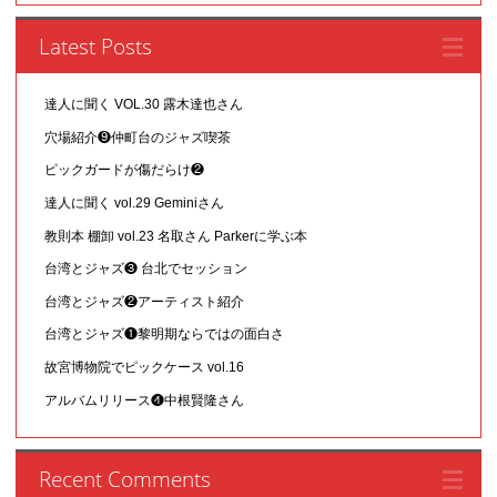
Latest Posts
達人に聞く VOL.30 露木達也さん
穴場紹介❾仲町台のジャズ喫茶
ピックガードが傷だらけ❷
達人に聞く vol.29 Geminiさん
教則本 棚卸 vol.23 名取さん Parkerに学ぶ本
台湾とジャズ❸ 台北でセッション
台湾とジャズ❷アーティスト紹介
台湾とジャズ❶黎明期ならではの面白さ
故宮博物院でピックケース vol.16
アルバムリリース❹中根賢隆さん
Recent Comments