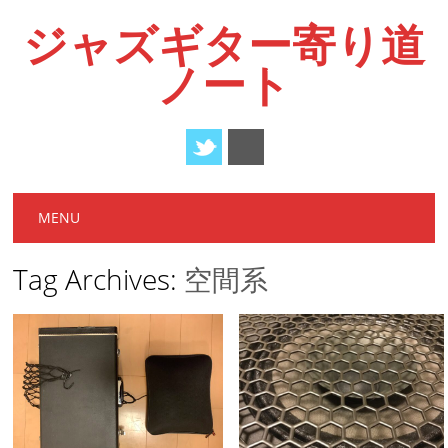
ジャズギター寄り道
ノート
Main menu
Skip
MENU
to
content
Tag Archives:
空間系