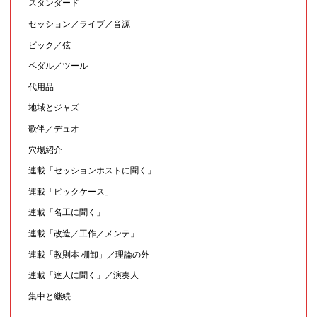
スタンダード
セッション／ライブ／音源
ピック／弦
ペダル／ツール
代用品
地域とジャズ
歌伴／デュオ
穴場紹介
連載「セッションホストに聞く」
連載「ピックケース」
連載「名工に聞く」
連載「改造／工作／メンテ」
連載「教則本 棚卸」／理論の外
連載「達人に聞く」／演奏人
集中と継続