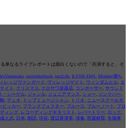
文字による単なるライブレポートは面白くないので「共演すると、そ
iroYamanaka
,
jazzguitarbook
,
jazzLife
,
KANKAWA
,
Monday満ち
ィレッジヴァンガード
,
ヴィレッジゲイト
,
ウィンダムヒル
,
エ
テイト
,
クリスマス
,
クロサワ楽器店
,
コンポーザー
,
サウンド
ス・シーゲル
,
ジャンル
,
ジュニアマンス
,
ショー
,
ジンクバー
,
験
,
デュオ
,
トップミュージシャン
,
トリオ
,
ニュースクール大
ーピッカー
,
フランクフォスター
,
ブルース
,
ブルーノート
,
ブロ
ディング
,
レコーディングギタリスト
,
レパートリー
,
ロック
,
成人式
,
日本
,
朗読
,
渋谷
,
渡辺香津美
,
演奏
,
照屋林賢
,
矢堀孝