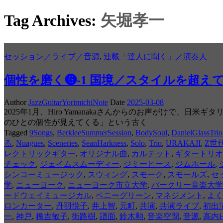
Tag Archives:
矢堀孝一
セッション／ライブ／音源
,
連載「達人に聞く」／演奏人
個性を磨く❻-1 国境／スタイルを超え
Author
JazzGuitarYorimichiNote
Date
2025-03-08
2025年1月、Hiro Yamanakaさんからのお声がけ
のひとの個性が見えてくる」という古く
Tagged
9Songs
,
BerkleeSummerSession
,
BodySoul
,
DanielGlassTrio
る
,
Nuagues
,
Sceneries
,
SeanHarkness
,
Solo
,
Trio
,
URAKAJI
,
Z世
レクトリックギター
,
オリジナル曲
,
カルテット
,
ギタートリオ
チェック
,
ジェイムスムーディー
,
ジミーヒース
,
ジムホール
,
シンコーミュージック
,
スウィング
,
スモーク
,
スモールズ
,
セ
学
,
ニューヨーク
,
ニューヨーク市立大学
,
バークリー音楽大学
ードウェイミュージカル
,
ベニーグリーン
,
マネジメント
,
よく
ロンカーター
,
丹羽悦子
,
井上智
,
元町
,
共演
,
共演ライブ
,
初出
一
,
神戸
,
穐吉敏子
,
街路樹
,
譜面
,
鈴木勲
,
音楽空間
,
音源
,
高内