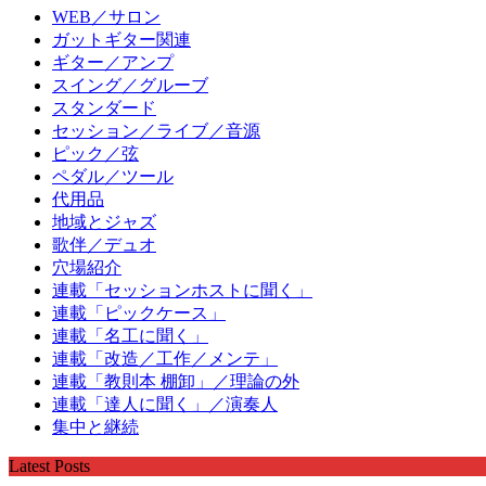
WEB／サロン
ガットギター関連
ギター／アンプ
スイング／グルーブ
スタンダード
セッション／ライブ／音源
ピック／弦
ペダル／ツール
代用品
地域とジャズ
歌伴／デュオ
穴場紹介
連載「セッションホストに聞く」
連載「ピックケース」
連載「名工に聞く」
連載「改造／工作／メンテ」
連載「教則本 棚卸」／理論の外
連載「達人に聞く」／演奏人
集中と継続
Latest Posts