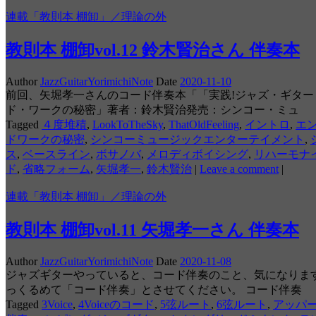
連載「教則本 棚卸」／理論の外
教則本 棚卸vol.12 鈴木賢治さん 伴奏本
Author
JazzGuitarYorimichiNote
Date
2020-11-10
前回、矢堀孝一さんのコード伴奏本「「実践!ジャズ・ギタ
ド・ワークの秘密」著者：鈴木賢治発売：シンコー・ミュ
Tagged
４度堆積
,
LookToTheSky
,
ThatOldFeeling
,
イントロ
,
エン
ドワークの秘密
,
シンコーミュージックエンターテイメント
,
ス
,
ベースライン
,
ボサノバ
,
メロディボイシング
,
リハーモナ
ド
,
省略フォーム
,
矢堀孝一
,
鈴木賢治
|
Leave a comment
|
連載「教則本 棚卸」／理論の外
教則本 棚卸vol.11 矢堀孝一さん 伴奏本
Author
JazzGuitarYorimichiNote
Date
2020-11-08
ジャズギターやっていると、コード伴奏のこと、気になりま
っくるめて「コード伴奏」とさせてください。 コード伴奏
Tagged
3Voice
,
4Voiceのコード
,
5弦ルート
,
6弦ルート
,
アッパ