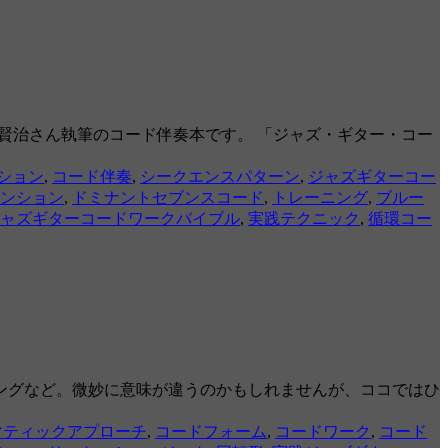
賢治さん執筆のコード伴奏本です。 「ジャズ・ギター・コー
ション
,
コード伴奏
,
シークエンスパターン
,
ジャズギターコー
ンション
,
ドミナントセブンスコード
,
トレーニング
,
ブルー
ャズギターコードワークバイブル
,
実践テクニック
,
循環コー
ングなど。微妙に意味が違うのかもしれませんが、ココではひ
マティックアプローチ
,
コードフォーム
,
コードワーク
,
コード