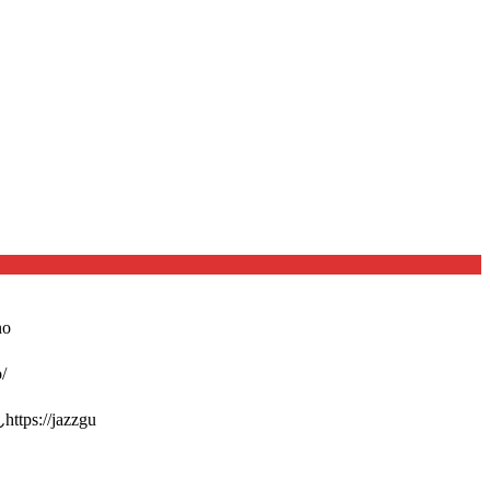
o
/
://jazzgu