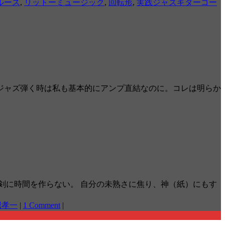
ルース
,
リットーミュージック
,
回転形
,
実践ジャズギターコー
ジャズ弾く時は私も基本的にアンプ直結なのに。コレは明らか
剣に時間を作らない。 自分の未熟さに焦り、神（紙）にもす
堀孝一
|
1 Comment
|