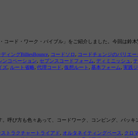
ー・コード・ワーク・バイブル」をご紹介しました。今回は鈴木
ディングBilliesBounce
,
コードソロ
,
コードチェンジのバリエー
シンコペーション
,
セブンスコードフォーム
,
ディミニッシュ
,
テ
イズ
,
ルート省略
,
代理コード
,
仮想ルート
,
基本フォーム
,
実践ジ
す。呼び方も色々あって、コードワーク、コンピング、バッキ
ーストラクチャートライアド
,
オルタネイティングベース
,
クロ