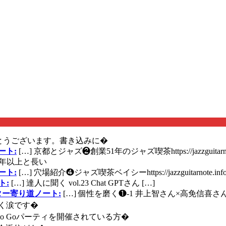
とうございます。書き込みに�
ート:
[…] 京都とジャズ❷創業51年のジャズ喫茶https://jazzguitarn
年以上と長い
ート:
[…] 穴場紹介❹ジャズ喫茶ベイシーhttps://jazzguitarnote.info
ト:
[…] 達人に聞く vol.23 Chat GPTさん […]
ズギター寄り道ノート:
[…] 個性を磨く❶-1 井上智さん×高免信喜さんhttps
く涙です�
に Go Goパーティを開催されている方�