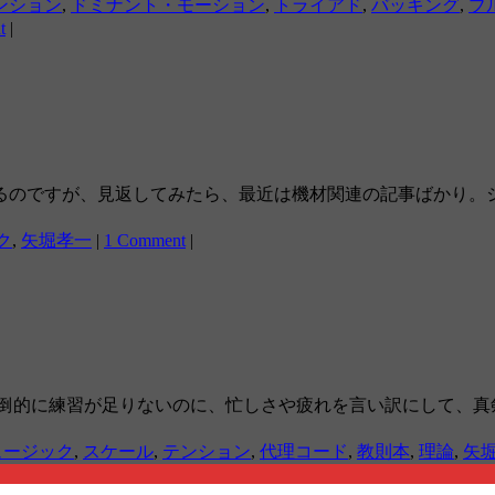
ンション
,
ドミナント・モーション
,
トライアド
,
バッキング
,
ブ
t
|
るのですが、見返してみたら、最近は機材関連の記事ばかり。
ク
,
矢堀孝一
|
1 Comment
|
倒的に練習が足りないのに、忙しさや疲れを言い訳にして、真
ュージック
,
スケール
,
テンション
,
代理コード
,
教則本
,
理論
,
矢