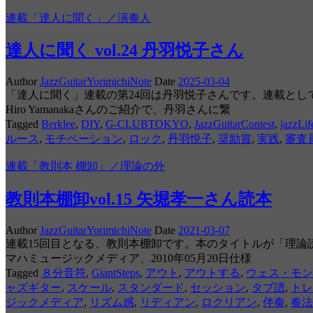
連載「達人に聞く」／演奏人
達人に聞く vol.24 丹羽悦子さん
Author
JazzGuitarYorimichiNote
Date
2025-03-04
「達人に聞く」連載の第24回は丹羽悦子さんです。連載とし
Hiro Yamanakaさんのご紹介で、丹羽さんに繋
Tagged
Berklee
,
DIY
,
G-CLUBTOKYO
,
JazzGuitarContest
,
jazzLif
ルース
,
モチベーション
,
ロック
,
丹羽悦子
,
奨励賞
,
実践
,
審査
連載「教則本 棚卸」／理論の外
教則本棚卸vol.15 矢堀孝一さん読本
Author
JazzGuitarYorimichiNote
Date
2021-03-07
連載15回目となる、教則本棚卸です。本のタイトルが「理論
マハミュージックメディア、2010年05月20日仕様
Tagged
８分音符
,
GiantSteps
,
アウト
,
アウトする
,
ウェス・モン
ャズギター
,
スケール
,
スタンダード
,
セッション
,
タブ譜
,
トレ
ジックメディア
,
リズム感
,
リディアン
,
ロクリアン
,
伴奏
,
奏法