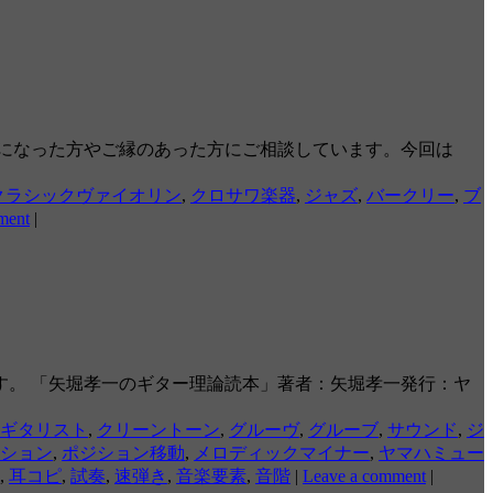
話になった方やご縁のあった方にご相談しています。今回は
クラシックヴァイオリン
,
クロサワ楽器
,
ジャズ
,
バークリー
,
ブ
ment
|
す。 「矢堀孝一のギター理論読本」著者：矢堀孝一発行：ヤ
ギタリスト
,
クリーントーン
,
グルーヴ
,
グルーブ
,
サウンド
,
ジ
ション
,
ポジション移動
,
メロディックマイナー
,
ヤマハミュー
,
耳コピ
,
試奏
,
速弾き
,
音楽要素
,
音階
|
Leave a comment
|