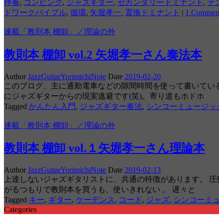
伴奏
,
コンピング
,
ジャズギター
,
セカンダリードミナント
,
テ
ドワークバイブル
,
循環
,
矢堀孝一
,
置換ドミナント
|
1 Commen
連載「教則本 棚卸」／理論の外
教則本 棚卸 vol.2 矢堀孝一さん奏法本
Author
JazzGuitarYorimichiNote
Date
2019-02-20
このブログ、主に通勤電車などの隙間時間を使って書いてい
にジャズギターからの現実逃避です(笑)。寄り道もホドホ
Tagged
かんたん入門
,
ジャズギター奏法
,
シンコーミュージッ
連載「教則本 棚卸」／理論の外
教則本 棚卸 vol.１矢堀孝一さん理論本
Author
JazzGuitarYorimichiNote
Date
2019-02-13
上達しないジャズギタリストに、共通の特徴があります。 圧
がるつもりで教則本を買うも、使いきれない 。 遅々と
Tagged
キー
,
ギター
,
ケーデンス
,
コード
,
ジャズ
,
シンコーミ
Categories