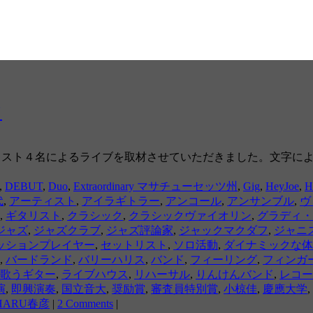
て
で、日米ギタリスト４名によるライブを取材させていただきました。
,
DEBUT
,
Duo
,
Extraordinary マサチューセッツ州
,
Gig
,
HeyJoe
,
H
代
,
アーティスト
,
アイラギトラー
,
アンコール
,
アンサンブル
,
ヴ
,
ギタリスト
,
クラシック
,
クラシックヴァイオリン
,
グラディ・
ジャズ
,
ジャズクラブ
,
ジャズ評論家
,
ジャックマクダフ
,
ジャニ
ッションプレイヤー
,
セットリスト
,
ソロ活動
,
ダイナミックな体
,
バードランド
,
バリーハリス
,
バンド
,
フィーリング
,
フィンガ
歌うギター
,
ライブハウス
,
リハーサル
,
りんけんバンド
,
レコー
演
,
即興演奏
,
国立音大
,
奨励賞
,
審査員特別賞
,
小椋佳
,
慶應大学
,
HARU春彦
|
2 Comments
|