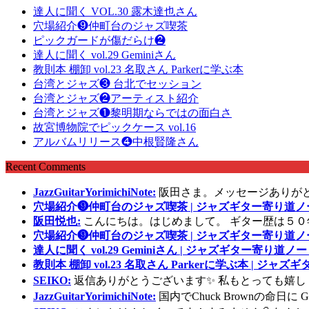
達人に聞く VOL.30 露木達也さん
穴場紹介❾仲町台のジャズ喫茶
ピックガードが傷だらけ❷
達人に聞く vol.29 Geminiさん
教則本 棚卸 vol.23 名取さん Parkerに学ぶ本
台湾とジャズ❸ 台北でセッション
台湾とジャズ❷アーティスト紹介
台湾とジャズ❶黎明期ならではの面白さ
故宮博物院でピックケース vol.16
アルバムリリース❹中根賢隆さん
Recent Comments
JazzGuitarYorimichiNote:
阪田さま。メッセージありが
穴場紹介❾仲町台のジャズ喫茶 | ジャズギター寄り道ノ
阪田悦也:
こんにちは。はじめまして。 ギター歴は５０
穴場紹介❾仲町台のジャズ喫茶 | ジャズギター寄り道ノ
達人に聞く vol.29 Geminiさん | ジャズギター寄り道ノー
教則本 棚卸 vol.23 名取さん Parkerに学ぶ本 | ジャ
SEIKO:
返信ありがとうございます✨ 私もとっても嬉し
JazzGuitarYorimichiNote:
国内でChuck Brownの命日