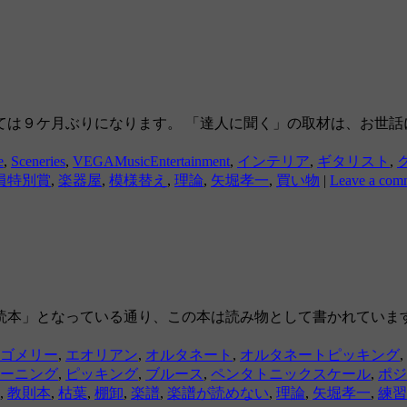
ては９ケ月ぶりになります。 「達人に聞く」の取材は、お世
e
,
Sceneries
,
VEGAMusicEntertainment
,
インテリア
,
ギタリスト
,
員特別賞
,
楽器屋
,
模様替え
,
理論
,
矢堀孝一
,
買い物
|
Leave a com
読本」となっている通り、この本は読み物として書かれていま
ゴメリー
,
エオリアン
,
オルタネート
,
オルタネートピッキング
,
ーニング
,
ピッキング
,
ブルース
,
ペンタトニックスケール
,
ポジ
,
教則本
,
枯葉
,
棚卸
,
楽譜
,
楽譜が読めない
,
理論
,
矢堀孝一
,
練習