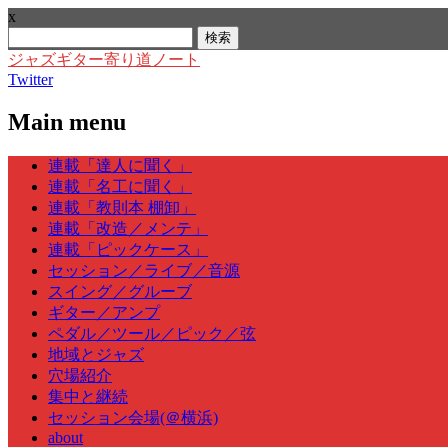
x
検
索:
ジャズギター寄り道ノート
Twitter
Main menu
Skip
連載「達人に聞く」
to
連載「名工に聞く」
content
連載「教則本 棚卸」
連載「改造／メンテ」
連載「ピックケース」
セッション／ライブ／音源
スイング／グルーブ
ギター／アンプ
ペダル／ツール／ピック／弦
地域とジャズ
穴場紹介
集中と継続
セッション会場(＠横浜)
about