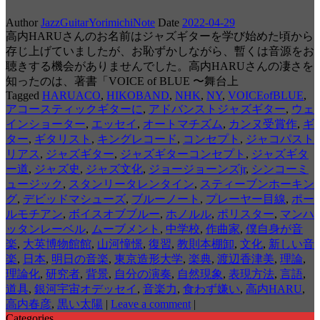
Author
JazzGuitarYorimichiNote
Date
2022-04-29
高内HARUさんのお名前はジャズギターを学び始めた頃から
存じ上げていましたが、お恥ずかしながら、暫くは音源をお
聴きする機会がありませんでした。高内HARUさんの凄さを
知ったのは、著書「VOICE of BLUE 〜舞台上
Tagged
HARUACO
,
HIKOBAND
,
NHK
,
NY
,
VOICEofBLUE
,
アコースティックギターに
,
アドバンストジャズギター
,
ウェ
インショーター
,
エッセイ
,
オートマチズム
,
カンヌ受賞作
,
ギ
ター
,
ギタリスト
,
キングレコード
,
コンセプト
,
ジャコパスト
リアス
,
ジャズギター
,
ジャズギターコンセプト
,
ジャズギタ
ー道
,
ジャズ史
,
ジャズ文化
,
ジョージョーンズjr
,
シンコーミ
ュージック
,
スタンリータレンタイン
,
スティーブンホーキン
グ
,
デビッドマシューズ
,
ブルーノート
,
プレーヤー目線
,
ポー
ルモチアン
,
ボイスオブブルー
,
ホノルル
,
ポリスター
,
マンハ
ッタンレーベル
,
ムーブメント
,
中学校
,
作曲家
,
僕自身が音
楽
,
大英博物館館
,
山河憧憬
,
復習
,
教則本棚卸
,
文化
,
新しい音
楽
,
日本
,
明日の音楽
,
東京造形大学
,
楽典
,
渡辺香津美
,
理論
,
理論化
,
研究者
,
背景
,
自分の演奏
,
自然現象
,
表現方法
,
言語
,
道具
,
銀河宇宙オデッセイ
,
音楽力
,
食わず嫌い
,
高内HARU
,
高内春彦
,
黒い太陽
|
Leave a comment
|
Categories