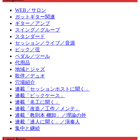
WEB／サロン
ガットギター関連
ギター／アンプ
スイング／グルーブ
スタンダード
セッション／ライブ／音源
ピック／弦
ペダル／ツール
代用品
地域とジャズ
歌伴／デュオ
穴場紹介
連載「セッションホストに聞く」
連載「ピックケース」
連載「名工に聞く」
連載「改造／工作／メンテ」
連載「教則本 棚卸」／理論の外
連載「達人に聞く」／演奏人
集中と継続
Latest Posts