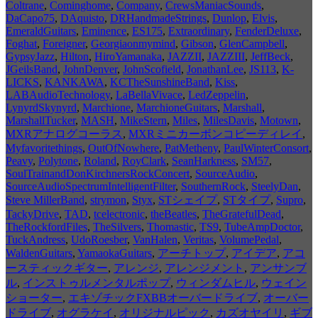
Coltrane
,
Cominghome
,
Company
,
CrewsManiacSounds
,
DaCapo75
,
DAquisto
,
DRHandmadeStrings
,
Dunlop
,
Elvis
,
EmeraldGuitars
,
Eminence
,
ES175
,
Extraordinary
,
FenderDeluxe
,
Foghat
,
Foreigner
,
Georgiaonmymind
,
Gibson
,
GlenCampbell
,
GypsyJazz
,
Hilton
,
HiroYamanaka
,
JAZZII
,
JAZZIII
,
JeffBeck
,
JGeilsBand
,
JohnDenver
,
JohnScofield
,
JonathanLee
,
JS113
,
K-
LICKS
,
KANKAWA
,
KCTheSunshineBand
,
Kiss
,
LABAudioTechnology
,
LaBellaVivace
,
LedZeppelin
,
LynyrdSkynyrd
,
Marchione
,
MarchioneGuitars
,
Marshall
,
MarshallTucker
,
MASH
,
MikeStern
,
Miles
,
MilesDavis
,
Motown
,
MXRアナログコーラス
,
MXRミニカーボンコピーディレイ
,
Myfavoritethings
,
OutOfNowhere
,
PatMetheny
,
PaulWinterConsort
,
Peavy
,
Polytone
,
Roland
,
RoyClark
,
SeanHarkness
,
SM57
,
SoulTrainandDonKirchnersRockConcert
,
SourceAudio
,
SourceAudioSpectrumIntelligentFilter
,
SouthernRock
,
SteelyDan
,
Steve MillerBand
,
strymon
,
Styx
,
STシェイプ
,
STタイプ
,
Supro
,
TackyDrive
,
TAD
,
tcelectronic
,
theBeatles
,
TheGratefulDead
,
TheRockfordFiles
,
TheSilvers
,
Thomastic
,
TS9
,
TubeAmpDoctor
,
TuckAndress
,
UdoRoesber
,
VanHalen
,
Veritas
,
VolumePedal
,
WaldenGuitars
,
YamaokaGuitars
,
アーチトップ
,
アイデア
,
アコ
ースティックギター
,
アレンジ
,
アレンジメント
,
アンサンブ
ル
,
インストゥルメンタルポップ
,
ウィンダムヒル
,
ウェイン
ショーター
,
エキゾチックFXBBオーバードライブ
,
オーバー
ドライブ
,
オグラケイ
,
オリジナルピック
,
カズオヤイリ
,
ギブ