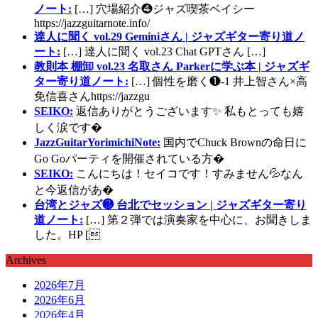
ノート:
[…] 穴場紹介❹ジャズ喫茶ベイシー
https://jazzguitarnote.info/
達人に聞く vol.29 Geminiさん | ジャズギター寄り道ノ
ート:
[…] 達人に聞く vol.23 Chat GPTさん […]
教則本 棚卸 vol.23 名取さん Parkerに学ぶ本 | ジャズギ
ター寄り道ノート:
[…] 個性を磨く❶-1 井上智さん×高
免信喜さんhttps://jazzgu
SEIKO:
返信ありがとうございます✨ 私もとっても嬉
しく涙です�
JazzGuitarYorimichiNote:
国内でChuck Brownの命日に
Go Goパーティを開催されている方�
SEIKO:
こんにちは！セイコです！すみません💦なん
と今返信があ�
台湾とジャズ❸ 台北でセッション | ジャズギター寄り
道ノート:
[…] 第２弾では演奏家を中心に、お聞きしま
した。HP [
Archives
2026年7月
2026年6月
2026年4月