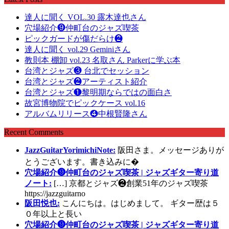
達人に聞く VOL.30 露木達也さん
穴場紹介❾仲町台のジャズ喫茶
ピックガードが傷だらけ❷
達人に聞く vol.29 Geminiさん
教則本 棚卸 vol.23 名取さん Parkerに学ぶ本
台湾とジャズ❸ 台北でセッション
台湾とジャズ❷アーティスト紹介
台湾とジャズ❶黎明期ならではの面白さ
故宮博物院でピックケース vol.16
アルバムリリース❹中根賢隆さん
Recent Comments
JazzGuitarYorimichiNote:
阪田さま。メッセージありが
とうございます。書き込みに�
穴場紹介❾仲町台のジャズ喫茶 | ジャズギター寄り道
ノート:
[…] 京都とジャズ❷創業51年のジャズ喫茶
https://jazzguitarno
阪田悦也:
こんにちは。はじめまして。 ギター歴は５
０年以上と長い
穴場紹介❾仲町台のジャズ喫茶 | ジャズギター寄り道