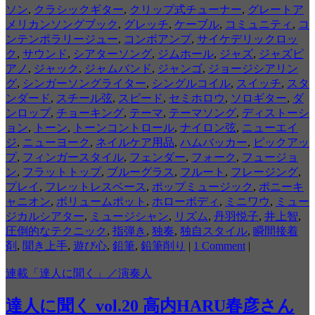
ソン
,
クラシックギター
,
クリップ式チューナー
,
グレートア
メリカンソングブック
,
グレッチ
,
ケーブル
,
コミュニティ
,
コ
ンテンポラリージュー
,
コンボアンプ
,
サイケデリックロッ
ク
,
サウンド
,
シアターソング
,
ジムホール
,
ジャズ
,
ジャズピ
アノ
,
ジャック
,
ジャムバンド
,
ジャンゴ
,
ジョージシアリン
グ
,
シンガーソングライター
,
シングルコイル
,
スイッチ
,
スタ
ンダード
,
スチール弦
,
スピード
,
セミホロウ
,
ソロギター
,
ダ
ンロップ
,
チョーキング
,
テーマ
,
テーマソング
,
ディストーシ
ョン
,
トーン
,
トーンコントロール
,
ナイロン弦
,
ニューエイ
ジ
,
ニューヨーク
,
ネイルケア用品
,
ハムバッカー
,
ピックアッ
プ
,
フィンガースタイル
,
フェンダー
,
フォーク
,
フュージョ
ン
,
フラットトップ
,
ブルーグラス
,
フルート
,
フレージング
,
プレイ
,
フレットレスベース
,
ポップミュージック
,
ポニーキ
ャニオン
,
ボリュームポット
,
ホローボディ
,
ミニワウ
,
ミュー
ジカルシアター
,
ミュージシャン
,
リズム
,
丹羽悦子
,
井上智
,
圧倒的なテクニック
,
指弾き
,
独奏
,
独自スタイル
,
瞬間接着
剤
,
聞き上手
,
遊び心
,
鉛筆
,
鉛筆削り
|
1 Comment
|
連載「達人に聞く」／演奏人
達人に聞く vol.20 高内HARU春彦さん