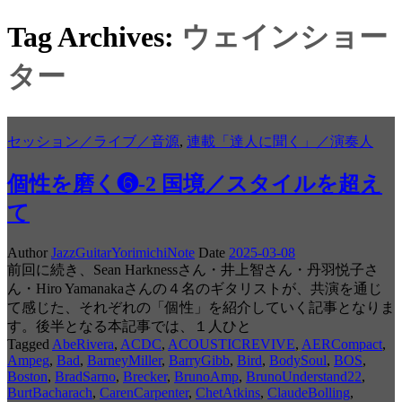
Tag Archives:
ウェインショー
ター
セッション／ライブ／音源
,
連載「達人に聞く」／演奏人
個性を磨く❻-2 国境／スタイルを超え
て
Author
JazzGuitarYorimichiNote
Date
2025-03-08
前回に続き、Sean Harknessさん・井上智さん・丹羽悦子さ
ん・Hiro Yamanakaさんの４名のギタリストが、共演を通じ
て感じた、それぞれの「個性」を紹介していく記事となりま
す。後半となる本記事では、１人ひと
Tagged
AbeRivera
,
ACDC
,
ACOUSTICREVIVE
,
AERCompact
,
Ampeg
,
Bad
,
BarneyMiller
,
BarryGibb
,
Bird
,
BodySoul
,
BOS
,
Boston
,
BradSarno
,
Brecker
,
BrunoAmp
,
BrunoUnderstand22
,
BurtBacharach
,
CarenCarpenter
,
ChetAtkins
,
ClaudeBolling
,