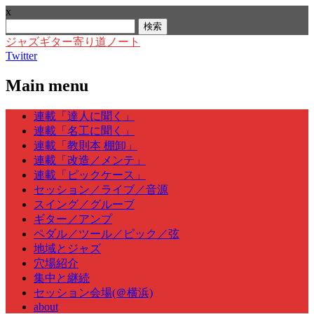
x
検
索:
ジャズギター寄り道ノート
Twitter
Main menu
Skip
連載「達人に聞く」
to
連載「名工に聞く」
content
連載「教則本 棚卸」
連載「改造／メンテ」
連載「ピックケース」
セッション／ライブ／音源
スイング／グルーブ
ギター／アンプ
ペダル／ツール／ピック／弦
地域とジャズ
穴場紹介
集中と継続
セッション会場(＠横浜)
about