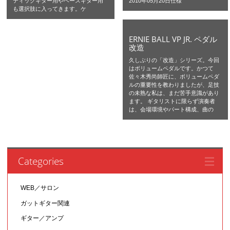
ティックギター用やベースギター用
2010年05月20日仕様
も選択肢に入ってきます。ケ
ERNIE BALL VP JR. ペダル
改造
久しぶりの「改造」シリーズ。今回
はボリュームペダルです。かつて
佐々木秀尚師匠に、ボリュームペダ
ルの重要性を教わりましたが、足技
の未熟な私は、まだ苦手意識があり
ます。 ギタリストに限らず演奏者
は、会場環境やパート構成、曲の
Categories
WEB／サロン
ガットギター関連
ギター／アンプ