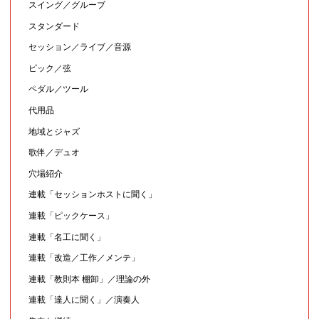
スイング／グルーブ
スタンダード
セッション／ライブ／音源
ピック／弦
ペダル／ツール
代用品
地域とジャズ
歌伴／デュオ
穴場紹介
連載「セッションホストに聞く」
連載「ピックケース」
連載「名工に聞く」
連載「改造／工作／メンテ」
連載「教則本 棚卸」／理論の外
連載「達人に聞く」／演奏人