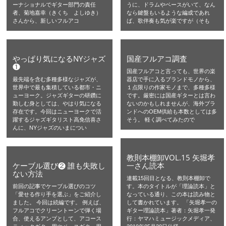
ーナショナルでギター部門の責任
うに、ドラムやベースがいて、なん
者、菊地嘉幸（きくち よしゆき）
なら鍵盤もいるような編成であれ
さんから、新しいフルアコ
ば、歌伴奏も気が楽ですが（そも
やっぱり気になるNYジャズ
国産フルアコ調査
❶
国産フルアコと言っても、世界の楽
最先端を含む多種多様なジャズが、
器店で手に入るブランドモノから、
世界中で最も集積している都市・ニ
１点限りの作家モノまで、多種多様
ューヨーク。ジャズギターの研鑽に
です。厳密には国産ギターとは言わ
勤しむ身としては、やはり気になる
ないのかもしれませんが、海外ブラ
存在です。今回はニューヨークで活
ンドへのOEM供給も本数としては多
躍するジャズギタリスト高免信喜さ
そう。 軽く調べてみたので
んに、NYジャズのいまについ
教則本棚卸VOL.15 矢堀孝
ケーブル選び❷ 誰も失敗し
一さん読本
ない方法
連載15回目となる、教則本棚卸で
前回の記事でケーブル選びのコツ
す。本のタイトルが「理論読本」と
「愛せる作り手を選ぶ」をご紹介し
なっている通り、この本は読み物と
ました。 今回は続編です。 例えば、
して書かれています。 「矢堀孝一の
フルアコでクリーントーンで弾く場
ギター理論読本」著者：矢堀孝一発
合、使えるアンプとして、アコース
行：ヤマハミュージックメディア、