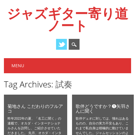
ジャズギター寄り道
ノート
Main menu
Skip
MENU
to
content
Tag Archives:
試奏
菊地さん こだわりのフルア
歌伴どうですか？❶矢羽さ
コ
んに聞く
昨年2022年の夏、「名工に聞く」の
歌伴デュオに対しては、憧れはある
連載で、オカダ・インターナショナ
ものの、自分の実力不安もあり、こ
ルさんを訪問し、ご紹介させていた
れまで私自身は積極的に動けていま
だきました。 先月、オカダ・インタ
せんでした。ジャムセッションのよ