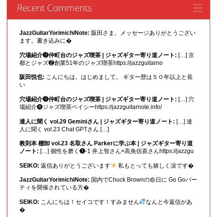
Recent Comments
JazzGuitarYorimichiNote:
阪田さま。メッセージありがとうござい
ます。書き込みに�
穴場紹介❾仲町台のジャズ喫茶 | ジャズギター寄り道ノート:
[…] 京
都とジャズ❷創業51年のジャズ喫茶https://jazzguitarno
阪田悦也:
こんにちは。はじめまして。 ギター歴は５０年以上と長
い
穴場紹介❾仲町台のジャズ喫茶 | ジャズギター寄り道ノート:
[…] 穴
場紹介❹ジャズ喫茶ベイシーhttps://jazzguitarnote.info/
達人に聞く vol.29 Geminiさん | ジャズギター寄り道ノート:
[…] 達
人に聞く vol.23 Chat GPTさん […]
教則本 棚卸 vol.23 名取さん Parkerに学ぶ本 | ジャズギター寄り道
ノート:
[…] 個性を磨く❶-1 井上智さん×高免信喜さんhttps://jazzgu
SEIKO:
返信ありがとうございます
私もとっても嬉しく涙です�
JazzGuitarYorimichiNote:
国内でChuck Brownの命日に Go Goパー
ティを開催されている方�
SEIKO:
こんにちは！セイコです！すみません
なんと今返信があ
�