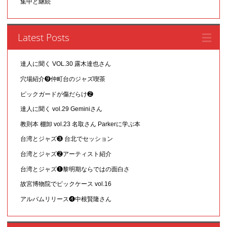
集中と継続
Latest Posts
達人に聞く VOL.30 露木達也さん
穴場紹介❾仲町台のジャズ喫茶
ピックガードが傷だらけ❷
達人に聞く vol.29 Geminiさん
教則本 棚卸 vol.23 名取さん Parkerに学ぶ本
台湾とジャズ❸ 台北でセッション
台湾とジャズ❷アーティスト紹介
台湾とジャズ❶黎明期ならではの面白さ
故宮博物院でピックケース vol.16
アルバムリリース❹中根賢隆さん