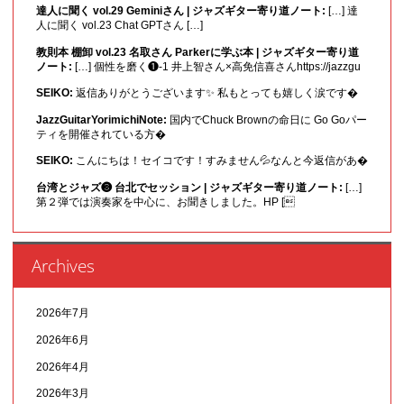
達人に聞く vol.29 Geminiさん | ジャズギター寄り道ノート:
[…] 達
人に聞く vol.23 Chat GPTさん […]
教則本 棚卸 vol.23 名取さん Parkerに学ぶ本 | ジャズギター寄り道
ノート:
[…] 個性を磨く❶-1 井上智さん×高免信喜さんhttps://jazzgu
SEIKO:
返信ありがとうございます✨ 私もとっても嬉しく涙です�
JazzGuitarYorimichiNote:
国内でChuck Brownの命日に Go Goパー
ティを開催されている方�
SEIKO:
こんにちは！セイコです！すみません💦なんと今返信があ�
台湾とジャズ❸ 台北でセッション | ジャズギター寄り道ノート:
[…]
第２弾では演奏家を中心に、お聞きしました。HP [
Archives
2026年7月
2026年6月
2026年4月
2026年3月