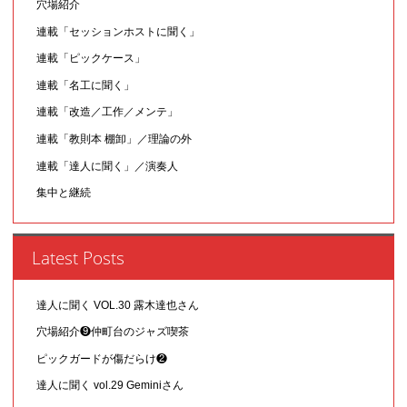
穴場紹介
連載「セッションホストに聞く」
連載「ピックケース」
連載「名工に聞く」
連載「改造／工作／メンテ」
連載「教則本 棚卸」／理論の外
連載「達人に聞く」／演奏人
集中と継続
Latest Posts
達人に聞く VOL.30 露木達也さん
穴場紹介❾仲町台のジャズ喫茶
ピックガードが傷だらけ❷
達人に聞く vol.29 Geminiさん