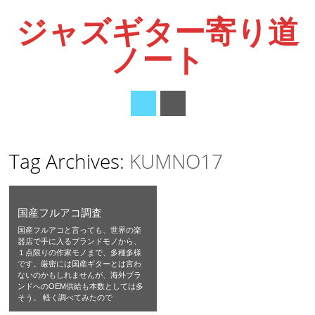
ジャズギター寄り道
ノート
Main menu
Skip
Tag Archives:
KUMNO17
to
content
国産フルアコ調査
国産フルアコと言っても、世界の楽
器店で手に入るブランドモノから、
１点限りの作家モノまで、多種多様
です。厳密には国産ギターとは言わ
ないのかもしれませんが、海外ブラ
ンドへのOEM供給も本数としては多
そう。 軽く調べてみたので