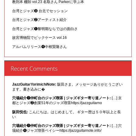
教則本 棚卸 vol.23 名取さん Parkerに学ぶ本
台湾とジャズ❸ 台北でセッション
台湾とジャズ❷アーティスト紹介
台湾とジャズ❶黎明期ならではの面白さ
故宮博物院でピックケース vol.16
アルバムリリース❹中根賢隆さん
Recent Comments
JazzGuitarYorimichiNote:
阪田さま。メッセージありがとうござい
ます。書き込みに�
穴場紹介❾仲町台のジャズ喫茶 | ジャズギター寄り道ノート:
[…] 京
都とジャズ❷創業51年のジャズ喫茶https://jazzguitarno
阪田悦也:
こんにちは。はじめまして。 ギター歴は５０年以上と長
い
穴場紹介❾仲町台のジャズ喫茶 | ジャズギター寄り道ノート:
[…] 穴
場紹介❹ジャズ喫茶ベイシーhttps://jazzguitarnote.info/