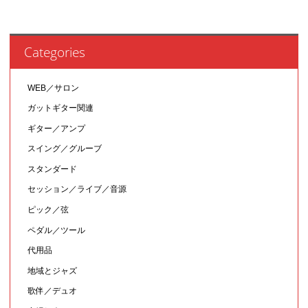
Categories
WEB／サロン
ガットギター関連
ギター／アンプ
スイング／グルーブ
スタンダード
セッション／ライブ／音源
ピック／弦
ペダル／ツール
代用品
地域とジャズ
歌伴／デュオ