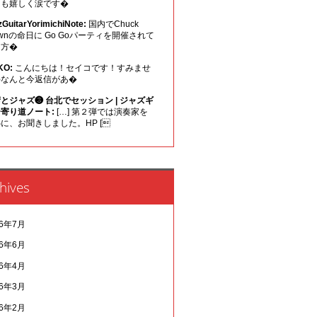
ても嬉しく涙です�
zGuitarYorimichiNote:
国内でChuck
ownの命日に Go Goパーティを開催されて
る方�
KO:
こんにちは！セイコです！すみませ
なんと今返信があ�
とジャズ❸ 台北でセッション | ジャズギ
寄り道ノート:
[…] 第２弾では演奏家を
に、お聞きしました。HP [
hives
26年7月
26年6月
26年4月
26年3月
26年2月