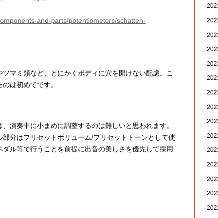
20
components-and-parts/potentiometers/schatten-
20
20
20
20
やツマミ類など、とにかくボディに穴を開けない配慮。こ
20
たのは初めてです。
20
20
20
は、演奏中に小まめに調整するのは難しいと思われます。
20
ル部分はプリセットボリューム/プリセットトーンとして使
ペダル等で行うことを前提に出音の美しさを優先して採用
20
20
20
20
20