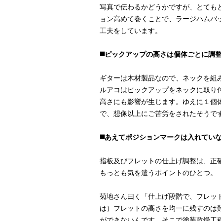
写真で伝わるかどうかですが、とても
ョン高めて巻くことで、ラージハムバ
工夫をしています。
◼️ピックアップの高さは個体ごとに調
ギターは木材製品なので、ネックを組
ルアコはピックアップをネックに取り
高さにも影響が生じます。ゆえに１個
で、想像以上にご苦労をされたそうで
◼️あえてポジションマークは入れてい
指板及びフレットの仕上げ調整は、正
もっとも気を遣うポイントのひとつ。
菊地さん曰く「仕上げ段階で、フレッ
は）フレットの高さを均一に残すのは
ができないんです。そこで塗装乾燥工