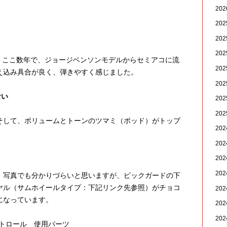
20
20
20
20
、ここ数年で、ジョージベンソンモデルからセミアコに流
20
え込み具合が良く、弾きやすく感じました。
20
ない
20
20
そして、ボリュームとトーンのツマミ（ポッド）がトップ
20
20
20
20
。写真でも分かりづらいと思いますが、ピックガードの下
ヤル（サムホイールタイプ：下記リンク先参照）がチョコ
20
になっています。
20
20
ントロール 使用パーツ