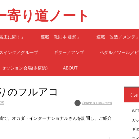
ー寄り道ノート
名工に聞く」
連載「教則本 棚卸」
連載「改造／メンテ
スイング／グルーブ
ギター／アンプ
ペダル／ツール／ピ
セッション会場(＠横浜)
ABOUT
わりのフルアコ
Cat
08
Leave a comment
WE
連載で、オカダ・インターナショナルさんを訪問し、ご紹介
ガ
ギ
ス