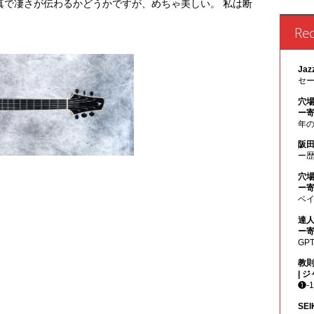
真で凄さが伝わるかどうかですが、めちゃ美しい。 私は断
Re
Jaz
セ
穴場
ー寄
年のジ
阪田
ー
穴場
ー寄
ベイシ
達人
ー寄
GP
教則
| 
❶-
SEI