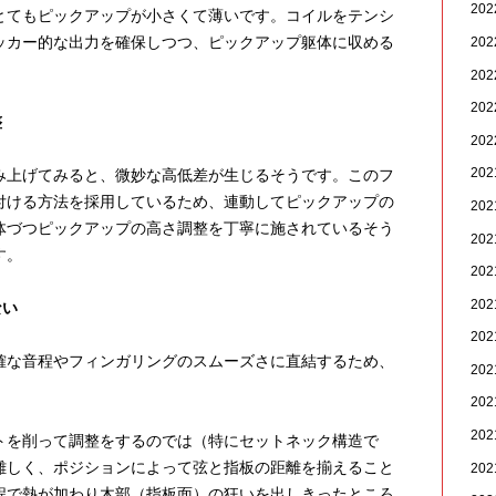
20
とてもピックアップが小さくて薄いです。コイルをテンシ
ッカー的な出力を確保しつつ、ピックアップ躯体に収める
20
20
20
整
20
20
み上げてみると、微妙な高低差が生じるそうです。このフ
付ける方法を採用しているため、連動してピックアップの
20
体づつピックアップの高さ調整を丁寧に施されているそう
20
す。
20
20
ない
20
確な音程やフィンガリングのスムーズさに直結するため、
20
20
20
トを削って調整をするのでは（特にセットネック構造で
難しく、ポジションによって弦と指板の距離を揃えること
20
程で熱が加わり木部（指板面）の狂いを出しきったところ