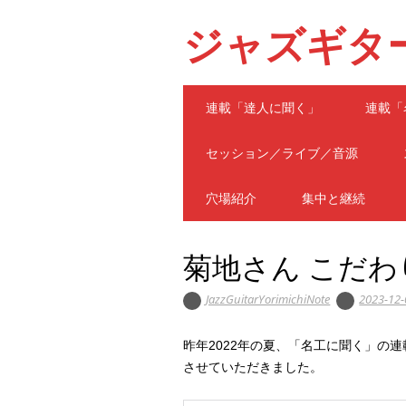
ジャズギタ
Main menu
Skip
連載「達人に聞く」
連載「
to
content
セッション／ライブ／音源
穴場紹介
集中と継続
菊地さん こだ
JazzGuitarYorimichiNote
2023-12-
昨年2022年の夏、「名工に聞く」の
させていただきました。