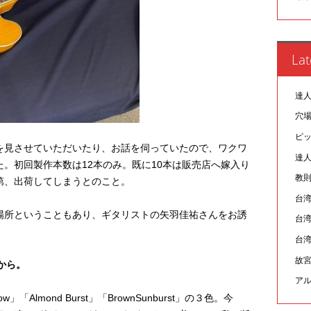
Lat
達人
穴
ピ
を見させていただいたり、お話を伺っていたので、ワクワ
達人
。初回製作本数は12本のみ。既に10本は販売店へ嫁入り
教則
第、出荷してしまうとのこと。
台
場所ということもあり、ギタリストの矢羽佳祐さんをお誘
台
台
故宮
外観から。
ア
w」「Almond Burst」「BrownSunburst」の３色。今