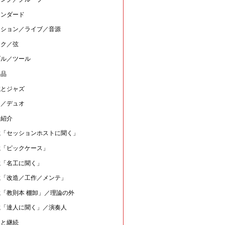
タンダード
ッション／ライブ／音源
ック／弦
ダル／ツール
用品
域とジャズ
伴／デュオ
場紹介
載「セッションホストに聞く」
載「ピックケース」
載「名工に聞く」
載「改造／工作／メンテ」
載「教則本 棚卸」／理論の外
載「達人に聞く」／演奏人
中と継続