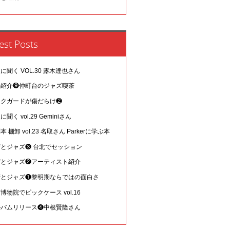
est Posts
に聞く VOL.30 露木達也さん
場紹介❾仲町台のジャズ喫茶
ックガードが傷だらけ❷
に聞く vol.29 Geminiさん
本 棚卸 vol.23 名取さん Parkerに学ぶ本
湾とジャズ❸ 台北でセッション
湾とジャズ❷アーティスト紹介
湾とジャズ❶黎明期ならではの面白さ
博物院でピックケース vol.16
ルバムリリース❹中根賢隆さん