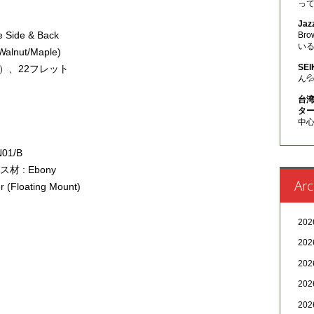
っ
Jaz
 Side & Back
Br
い
Walnut/Maple)
SEI
ク）、22フレット
ん
台湾
ター
中心
01/B
 : Ebony
Arc
(Floating Mount)
20
20
20
20
20