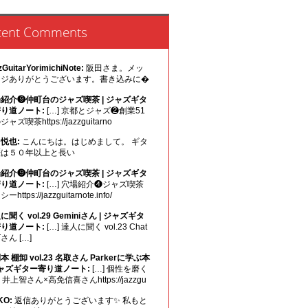
cent Comments
zGuitarYorimichiNote:
阪田さま。メッ
ージありがとうございます。書き込みに�
紹介❾仲町台のジャズ喫茶 | ジャズギタ
り道ノート:
[…] 京都とジャズ❷創業51
ャズ喫茶https://jazzguitarno
悦也:
こんにちは。はじめまして。 ギタ
歴は５０年以上と長い
紹介❾仲町台のジャズ喫茶 | ジャズギタ
り道ノート:
[…] 穴場紹介❹ジャズ喫茶
ーhttps://jazzguitarnote.info/
に聞く vol.29 Geminiさん | ジャズギタ
り道ノート:
[…] 達人に聞く vol.23 Chat
Tさん […]
本 棚卸 vol.23 名取さん Parkerに学ぶ本
ジャズギター寄り道ノート:
[…] 個性を磨く
1 井上智さん×高免信喜さんhttps://jazzgu
KO:
返信ありがとうございます✨ 私もと