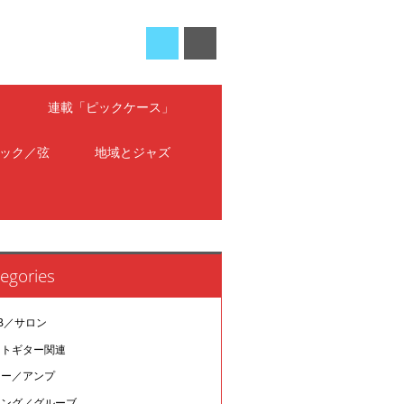
」
連載「ピックケース」
ック／弦
地域とジャズ
egories
B／サロン
ットギター関連
ター／アンプ
イング／グルーブ