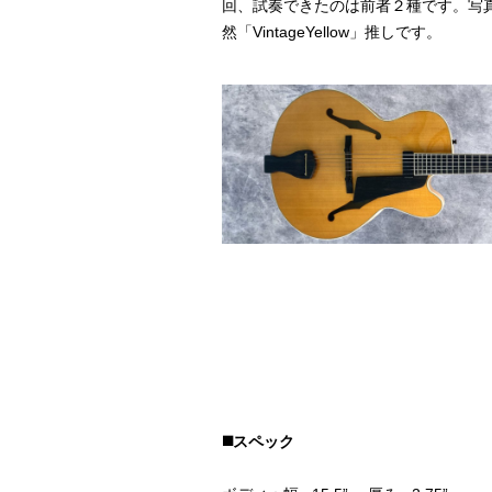
回、試奏できたのは前者２種です。写
然「VintageYellow」推しです。
◼️スペック