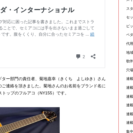
ス
セ
ピ
ペ
代
地
歌
穴
ギター部門の責任者、菊地嘉幸（きくち よしゆき）さん
連
のご連絡を頂きました。菊地さんのお名前をブランド名に
連
プルーストップのフルアコ（NY155）です。
連
連
連
連
集