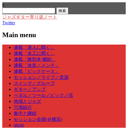
x
検
索:
ジャズギター寄り道ノート
Twitter
Main menu
Skip
連載「達人に聞く」
to
連載「名工に聞く」
content
連載「教則本 棚卸」
連載「改造／メンテ」
連載「ピックケース」
セッション／ライブ／音源
スイング／グルーブ
ギター／アンプ
ペダル／ツール／ピック／弦
地域とジャズ
穴場紹介
集中と継続
セッション会場(＠横浜)
about