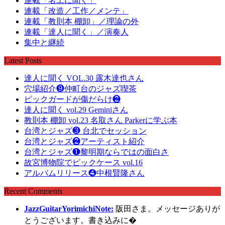
連載「名工に聞く」
連載「改造／工作／メンテ」
連載「教則本 棚卸」／理論の外
連載「達人に聞く」／演奏人
集中と継続
Latest Posts
達人に聞く VOL.30 露木達也さん
穴場紹介❾仲町台のジャズ喫茶
ピックガードが傷だらけ❷
達人に聞く vol.29 Geminiさん
教則本 棚卸 vol.23 名取さん Parkerに学ぶ本
台湾とジャズ❸ 台北でセッション
台湾とジャズ❷アーティスト紹介
台湾とジャズ❶黎明期ならではの面白さ
故宮博物院でピックケース vol.16
アルバムリリース❹中根賢隆さん
Recent Comments
JazzGuitarYorimichiNote:
阪田さま。メッセージありが
とうございます。書き込みに�