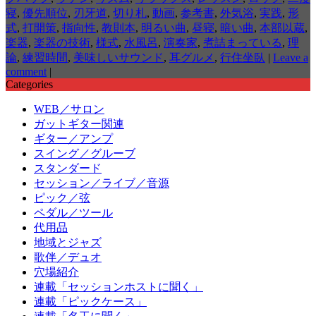
寝
,
優先順位
,
刃牙道
,
切り札
,
動画
,
参考書
,
外気浴
,
実践
,
形
式
,
打開策
,
指向性
,
教則本
,
明るい曲
,
昼寝
,
暗い曲
,
本部以蔵
,
楽器
,
楽器の技術
,
様式
,
水風呂
,
演奏家
,
煮詰まっている
,
理
論
,
練習時間
,
美味しいサウンド
,
耳グルメ
,
行住坐臥
|
Leave a
comment
|
Categories
WEB／サロン
ガットギター関連
ギター／アンプ
スイング／グルーブ
スタンダード
セッション／ライブ／音源
ピック／弦
ペダル／ツール
代用品
地域とジャズ
歌伴／デュオ
穴場紹介
連載「セッションホストに聞く」
連載「ピックケース」