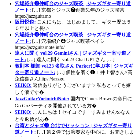
穴場紹介❾仲町台のジャズ喫茶 | ジャズギター寄り道
ノート:
[…] 京都とジャズ❷創業51年のジャズ喫茶
https://jazzguitarno
阪田悦也:
こんにちは。はじめまして。 ギター歴は５
０年以上と長い
穴場紹介❾仲町台のジャズ喫茶 | ジャズギター寄り道
ノート:
[…] 穴場紹介❹ジャズ喫茶ベイシー
https://jazzguitarnote.info/
達人に聞く vol.29 Geminiさん | ジャズギター寄り道ノ
ート:
[…] 達人に聞く vol.23 Chat GPTさん […]
教則本 棚卸 vol.23 名取さん Parkerに学ぶ本 | ジャズギ
ター寄り道ノート:
[…] 個性を磨く❶-1 井上智さん×高
免信喜さんhttps://jazzgu
SEIKO:
返信ありがとうございます✨ 私もとっても嬉
しく涙です�
JazzGuitarYorimichiNote:
国内でChuck Brownの命日に
Go Goパーティを開催されている方�
SEIKO:
こんにちは！セイコです！すみません💦なん
と今返信があ�
台湾とジャズ❸ 台北でセッション | ジャズギター寄り
道ノート:
[…] 第２弾では演奏家を中心に、お聞きしま