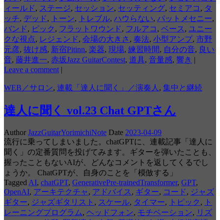
ィールド
,
ステージ
,
セッション
,
セッティング
,
セミアコ
,
タ
ッチ
,
デッド
,
トーン
,
トレブル
,
ハウらない
,
パットメセニー
,
バンド
,
ピック
,
フラットワウンド
,
フルアコ
,
ベース
,
ユニー
クな視点
,
レジェンド
,
会場の大きさ
,
奏法
,
小型アンプ
,
市野
元彦
,
抜け感
,
新宿Pitinn
,
楽器
,
現場
,
練習時間
,
自分の音
,
良い
音
,
藤井進一
,
赤坂Jazz GuitarContest
,
道具
,
音量感
,
響き
|
Leave a comment
|
WEB／サロン
,
連載「達人に聞く」／演奏人
,
集中と継続
達人に聞く vol.23 Chat GPTさん
Author
JazzGuitarYorimichiNote
Date
2023-04-09
流行に乗ってしまいました。chatGPTに、連載記事「達人に
聞く」の定番質問を投げてみます。ギターを弾いたことも、
握ったこともないAIが、どんなコメントを返してくるでし
ょうか。 ChatGPTが、自身のことを「模倣する」
Tagged
AI
,
chatGPT
,
GenerativePre-trainedTransformer
,
GPT
,
OpenAI
,
アーキテクチャ
,
アドバイス
,
ギター
,
コード
,
ジャズ
ギター
,
ジャズギタリスト
,
スケール
,
タイマー
,
トピック
,
ト
レーニングプログラム
,
ヘッドフォン
,
モチベーション
,
リズ