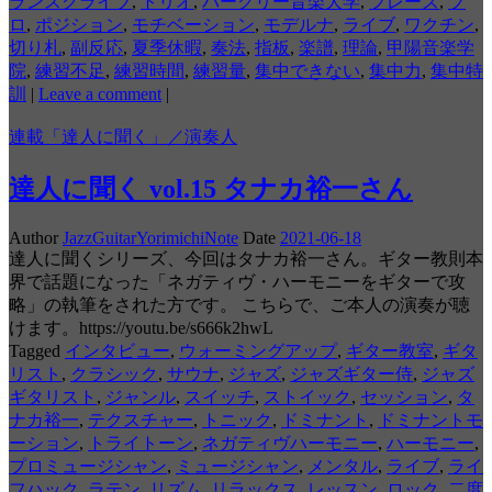
ランスクライブ
,
トリオ
,
バークリー音楽大学
,
フレーズ
,
プ
ロ
,
ポジション
,
モチベーション
,
モデルナ
,
ライブ
,
ワクチン
,
切り札
,
副反応
,
夏季休暇
,
奏法
,
指板
,
楽譜
,
理論
,
甲陽音楽学
院
,
練習不足
,
練習時間
,
練習量
,
集中できない
,
集中力
,
集中特
訓
|
Leave a comment
|
連載「達人に聞く」／演奏人
達人に聞く vol.15 タナカ裕一さん
Author
JazzGuitarYorimichiNote
Date
2021-06-18
達人に聞くシリーズ、今回はタナカ裕一さん。ギター教則本
界で話題になった「ネガティヴ・ハーモニーをギターで攻
略」の執筆をされた方です。 こちらで、ご本人の演奏が聴
けます。https://youtu.be/s666k2hwL
Tagged
インタビュー
,
ウォーミングアップ
,
ギター教室
,
ギタ
リスト
,
クラシック
,
サウナ
,
ジャズ
,
ジャズギター侍
,
ジャズ
ギタリスト
,
ジャンル
,
スイッチ
,
ストイック
,
セッション
,
タ
ナカ裕一
,
テクスチャー
,
トニック
,
ドミナント
,
ドミナントモ
ーション
,
トライトーン
,
ネガティヴハーモニー
,
ハーモニー
,
プロミュージシャン
,
ミュージシャン
,
メンタル
,
ライブ
,
ライ
フハック
,
ラテン
,
リズム
,
リラックス
,
レッスン
,
ロック
,
二度