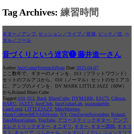
Tag Archives:
練習時間
ギター／アンプ
,
セッション／ライブ／音源
,
ピック／弦
,
ペ
ダル／ツール
音づくりという迷宮❶ 藤井進一さん
Author
JazzGuitarYorimichiNote
Date
2025-04-07
ここ数年で、ギターのメインを、013（フラットワウンド）
セットのフルアコから、010（ノーマル）セットのセミアコ
に、アンプのメインを、DV MARK LITTLE JAZZ（60W）
からRoland Blues Cube
Tagged
010
,
013
,
Bard
,
BluesCube
,
DVMARK
,
ES175
,
Gibson
,
HARU
,
JAZZ3
,
JazzClub
,
JazzGuitarLab
,
jazzguitarlife
,
LageLund
,
LITTLEJAZZ
,
MikeMoreno
,
MusicCollegeMESARHouse
,
NY
,
OneDayinNovember
,
Roland
,
TakaMoroGuitars
,
YouTube
,
アコースティックギター
,
アンプ
,
エレクトリックギター
,
オニギリ
,
ギター
,
ギター講師
,
ギタリ
スト
,
キャリア
,
ジムホール
,
ジャズらしくない
,
ジョンスコフ