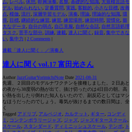
ム
,
レベル
,
休憩
,
即興演奏
,
名盤
,
基礎的な知識
,
大規模言語モ
デル
,
始められない
,
定番質問
,
実践
,
客観的
,
小さな目標
,
改善
点
,
模倣
,
流行
,
深層学習モデル
,
演奏
,
理論
,
理論的な知識
,
環
境
,
目標
,
継続的な練習
,
練習
,
練習場所
,
練習時間
,
習慣化
,
膨
大なデータ
,
自分の弱点
,
自己克服
,
自然な会話
,
自然言語処理
タスク
,
苦手な部分
,
訓練
,
連載
,
達人に聞く
,
録音
,
集中できな
い
,
集中力
|
2 Comments
|
連載「達人に聞く」／演奏人
達人に聞くvol.17 富田光さん
Author
JazzGuitarYorimichiNote
Date
2021-08-31
先週、２回目のモデルナワクチンを接種しました。２日あと
の夜から38度弱の熱が出て、抜け切ったのは4日目の朝。高
い熱を出したり倒れた知人もいたので、副反応としてはマシ
なほうだったのでしょう。毒気が抜けるまでの数日間は、全
く
Tagged
アドリブ
,
アルペジオ
,
カルテット
,
ギター
,
コンディ
ミ
,
コンテンポラリージャズ
,
ジャズ
,
ジャズギタースクール
,
スケール
,
スタンダード
,
ディミニッシュスケール
,
テンポ
,
ト