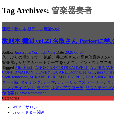
Tag Archives:
管楽器奏者
連載「教則本 棚卸」／理論の外
教則本 棚卸 vol.23 名取さん Parkerに
Author
JazzGuitarYorimichiNote
Date
2026-06-07
久しぶりの棚卸です。 以前、井上智さんと高免信喜さんの
管楽器ばかりのカセットテープをくれて。ベン・ウェブスタ
Tagged
AllenHinds
,
ANOSCARFORTREADWELL
,
AUPRIVAVE
CONFIRMATION
,
DEWEYSQUARE
,
DonnaLee
,
GIT
,
jazzguitars
ScottHenderson
,
SCRAPPLEFROMTHEAPPLE
,
THRIVINGFRO
ダード編
,
タイミング
,
テーマ
,
テナーサックス
,
パーカー
,
バッ
エンタテイメント
,
ライブ
,
リズムアプローチ
,
リズムチェンジ
免信喜
|
Leave a comment
|
Categories
WEB／サロン
ガットギター関連