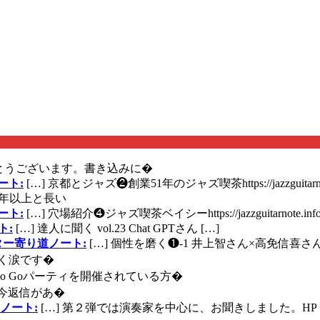
とうございます。書き込みに�
ート:
[…] 京都とジャズ❷創業51年のジャズ喫茶https://jazzguitarn
年以上と長い
ート:
[…] 穴場紹介❹ジャズ喫茶ベイシーhttps://jazzguitarnote.info
ト:
[…] 達人に聞く vol.23 Chat GPTさん […]
ズギター寄り道ノート:
[…] 個性を磨く❶-1 井上智さん×高免信喜さんhttps
く涙です�
に Go Goパーティを開催されている方�
今返信があ�
ノート:
[…] 第２弾では演奏家を中心に、お聞きしました。HP 