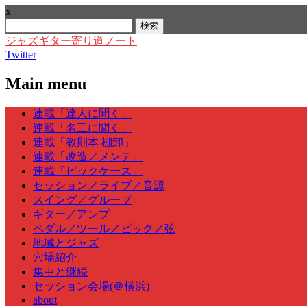
x
検
索:
ジャズギター寄り道ノート
Twitter
Main menu
Skip
連載「達人に聞く」
to
連載「名工に聞く」
content
連載「教則本 棚卸」
連載「改造／メンテ」
連載「ピックケース」
セッション／ライブ／音源
スイング／グルーブ
ギター／アンプ
ペダル／ツール／ピック／弦
地域とジャズ
穴場紹介
集中と継続
セッション会場(＠横浜)
about