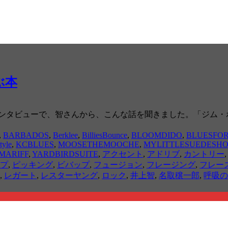
学ぶ本
インタビューで、智さんから、こんな話を聞きました。「ジム・
,
BARBADOS
,
Berklee
,
BilliesBounce
,
BLOOMDIDO
,
BLUESFOR
tyle
,
KCBLUES
,
MOOSETHEMOOCHE
,
MYLITTLESUEDESHO
MARIFF
,
YARDBIRDSUITE
,
アクセント
,
アドリブ
,
カントリー
プ
,
ピッキング
,
ビバップ
,
フュージョン
,
フレージング
,
フレー
,
レガート
,
レスターヤング
,
ロック
,
井上智
,
名取穣一郎
,
呼吸の