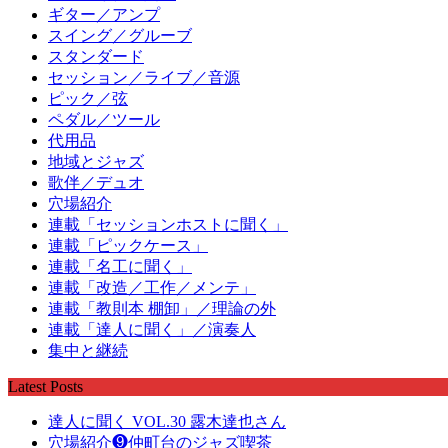
ギター／アンプ
スイング／グルーブ
スタンダード
セッション／ライブ／音源
ピック／弦
ペダル／ツール
代用品
地域とジャズ
歌伴／デュオ
穴場紹介
連載「セッションホストに聞く」
連載「ピックケース」
連載「名工に聞く」
連載「改造／工作／メンテ」
連載「教則本 棚卸」／理論の外
連載「達人に聞く」／演奏人
集中と継続
Latest Posts
達人に聞く VOL.30 露木達也さん
穴場紹介❾仲町台のジャズ喫茶