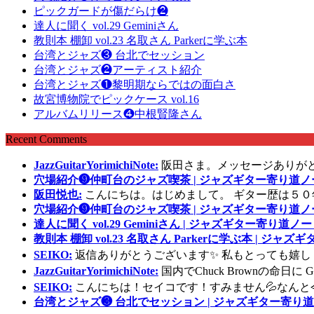
ピックガードが傷だらけ❷
達人に聞く vol.29 Geminiさん
教則本 棚卸 vol.23 名取さん Parkerに学ぶ本
台湾とジャズ❸ 台北でセッション
台湾とジャズ❷アーティスト紹介
台湾とジャズ❶黎明期ならではの面白さ
故宮博物院でピックケース vol.16
アルバムリリース❹中根賢隆さん
Recent Comments
JazzGuitarYorimichiNote:
阪田さま。メッセージありが
穴場紹介❾仲町台のジャズ喫茶 | ジャズギター寄り道ノ
阪田悦也:
こんにちは。はじめまして。 ギター歴は５０
穴場紹介❾仲町台のジャズ喫茶 | ジャズギター寄り道ノ
達人に聞く vol.29 Geminiさん | ジャズギター寄り道ノー
教則本 棚卸 vol.23 名取さん Parkerに学ぶ本 | ジャ
SEIKO:
返信ありがとうございます✨ 私もとっても嬉し
JazzGuitarYorimichiNote:
国内でChuck Brownの命日
SEIKO:
こんにちは！セイコです！すみません💦なんと
台湾とジャズ❸ 台北でセッション | ジャズギター寄り道