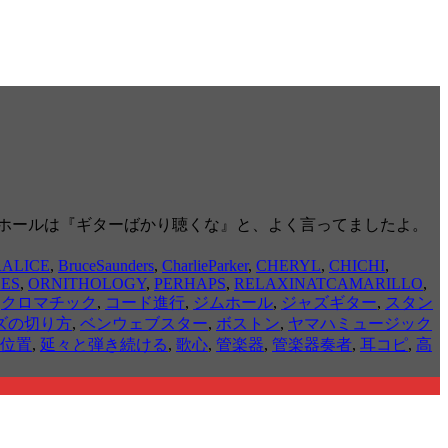
ホールは『ギターばかり聴くな』と、よく言ってましたよ。
ALICE
,
BruceSaunders
,
CharlieParker
,
CHERYL
,
CHICHI
,
ES
,
ORNITHOLOGY
,
PERHAPS
,
RELAXINATCAMARILLO
,
,
クロマチック
,
コード進行
,
ジムホール
,
ジャズギター
,
スタン
ズの切り方
,
ベンウェブスター
,
ボストン
,
ヤマハミュージック
位置
,
延々と弾き続ける
,
歌心
,
管楽器
,
管楽器奏者
,
耳コピ
,
高