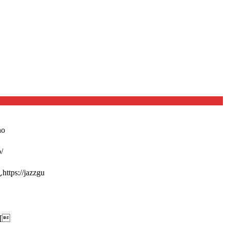
o
/
://jazzgu
[