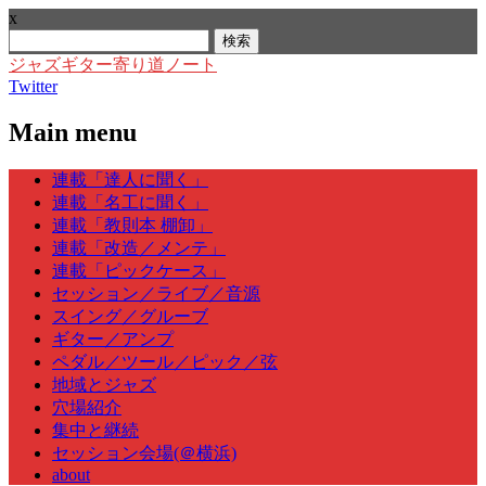
x
検
索:
ジャズギター寄り道ノート
Twitter
Main menu
Skip
連載「達人に聞く」
to
連載「名工に聞く」
content
連載「教則本 棚卸」
連載「改造／メンテ」
連載「ピックケース」
セッション／ライブ／音源
スイング／グルーブ
ギター／アンプ
ペダル／ツール／ピック／弦
地域とジャズ
穴場紹介
集中と継続
セッション会場(＠横浜)
about