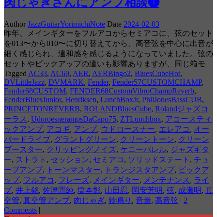
肉じゃぎさんにアンプ相談❶
Author
JazzGuitarYorimichiNote
Date
2024-02-03
昨年、メインギターをフルアコからセミアコに、弦のセット
を013〜から010〜に切り替えてから、高音弦を中心に出音が
細く感じられ、違和感を感じるようになっていました。弦の
セットやピックアップの違いも影響ありますが、同じ箱モ
Tagged
AC33
,
AC60
,
AER
,
AERBingo2
,
BluesCubeHot
,
DVLittleJazz
,
DVMARK
,
Fender
,
Fender57CUSTOMCHAMP
,
Fender68CUSTOM
,
FENDER68CustomVibroChampReverb
,
FenderBluesJunior
,
Henriksen
,
LunchBoxJr
,
PhilJonesBassCUB
,
PRINCETONREVERB
,
ROLANDBluesCube
,
Rolandジャズコ
ーラス
,
UdoroesnerampsDaCapo75
,
ZTLunchbox
,
アコースティ
ックアンプ
,
アコギ
,
アンプ
,
ウドロースナー
,
エレアコ
,
オー
バードライブ
,
グラントグリーン
,
クリーントーン
,
クリーン
ブースター
,
クリッピングノイズ
,
ケニーバレル
,
ジャズギタ
ー
,
ストラト
,
セッション
,
セミアコ
,
ソリッドステート
,
チュ
ーブアンプ
,
トーンマスター
,
トランジスタアンプ
,
ピックア
ップ
,
フルアコ
,
フレーズ
,
メインギター
,
メンテナンス
,
ライ
ブ
,
井上銘
,
佐津間純
,
塩本彰
,
山田忍
,
岡安芳明
,
弦
,
成瀬明
,
真
空管
,
真空管アンプ
,
肉じゃぎ
,
鈴鳴り
,
音量
,
高音弦
|
2
Comments
|