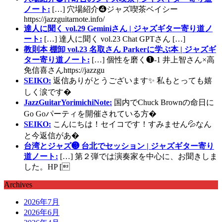
ノート:
[…] 穴場紹介❹ジャズ喫茶ベイシー
https://jazzguitarnote.info/
達人に聞く vol.29 Geminiさん | ジャズギター寄り道ノ
ート:
[…] 達人に聞く vol.23 Chat GPTさん […]
教則本 棚卸 vol.23 名取さん Parkerに学ぶ本 | ジャズギ
ター寄り道ノート:
[…] 個性を磨く❶-1 井上智さん×高
免信喜さんhttps://jazzgu
SEIKO:
返信ありがとうございます✨ 私もとっても嬉
しく涙です�
JazzGuitarYorimichiNote:
国内でChuck Brownの命日に
Go Goパーティを開催されている方�
SEIKO:
こんにちは！セイコです！すみません💦なん
と今返信があ�
台湾とジャズ❸ 台北でセッション | ジャズギター寄り
道ノート:
[…] 第２弾では演奏家を中心に、お聞きしま
した。HP [
Archives
2026年7月
2026年6月