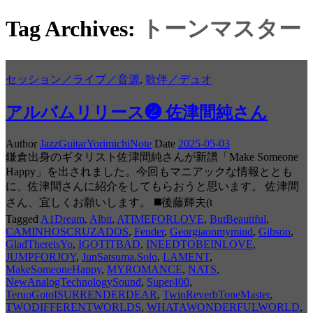
Tag Archives:
トーンマスター
セッション／ライブ／音源
,
歌伴／デュオ
アルバムリリース❷ 佐津間純さん
Author
JazzGuitarYorimichiNote
Date
2025-05-03
鎌倉出身のギタリスト佐津間純さんが新譜「Make Someone
Happy」を出されました。今回もマニアックな情報ととも
に、佐津間さんに紹介をしてもらおうと思います。 佐津間
さん、宜しくお願いします。 ◼️後藤輝夫(t
Tagged
A1Dream
,
Albit
,
ATIMEFORLOVE
,
ButBeautiful
,
CAMINHOSCRUZADOS
,
Fender
,
Georgiaonmymind
,
Gibson
,
GladThereisYo
,
IGOTITBAD
,
INEEDTOBEINLOVE
,
JUMPFORJOY
,
JunSatsuma.Solo
,
LAMENT
,
MakeSomeoneHappy
,
MYROMANCE
,
NATS
,
NewAnalogTechnologySound
,
Super400
,
TeruoGotoISURRENDERDEAR
,
TwinReverbToneMaster
,
TWODIFFERENTWORLDS
,
WHATAWONDERFULWORLD
,