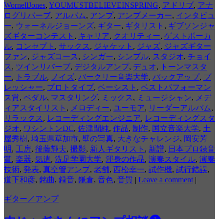
WornellJones
,
YOUMUSTBELIEVEINSPRING
,
アドリブ
,
アナ
ログリバーブ
,
アルバム
,
アンプ
,
アンプメーカー
,
インタビュ
ー
,
ウォーネルジョーンズ
,
ギター
,
ギタリスト
,
ギブソンジャ
ズギターコンテスト
,
キャリア
,
クオリティー
,
ゲストボーカ
ル
,
コンセプト
,
サックス
,
ジャケット
,
ジャズ
,
ジャズギター
ファン
,
ジャズコース
,
シンガー
,
シンプル
,
スタジオ
,
チョイ
ス
,
ツインリバーブ
,
デジタルアンプ
,
デュオ
,
トーンマスタ
ー
,
トラブル
,
ノイズ
,
バークリー音楽大学
,
バックアップ
,
プ
レッシャー
,
プロトタイプ
,
ベーシスト
,
ベストパフォーマン
ス賞
,
ペダル
,
マスタリング
,
ミックス
,
ミュージシャン
,
メデ
ィアスタイリスト
,
メロディー
,
ユーモア
,
リーダーアルバム
,
リラックス
,
レコーディングエンジニア
,
レコーディングスタ
ジオ
,
ワシントンDC
,
佐津間純
,
作品
,
制作
,
国立音楽大学
,
土
屋秀樹
,
埼玉県草加市
,
壁の写真
,
大きなチャレンジ
,
岡安芳
明
,
工房
,
後藤輝夫
,
撮影
,
新人ギタリスト
,
新譜
,
日本プロ録音
賞
,
楽器
,
気遣
,
洗足学園大学
,
渾身の作品
,
演奏スタイル
,
演奏
技術
,
発表
,
真空管アンプ
,
老舗
,
西松幸一
,
試作機
,
試行錯誤
,
道下和彦
,
銘曲
,
録音
,
鎌倉
,
音色
,
音質
|
Leave a comment
|
ギター／アンプ