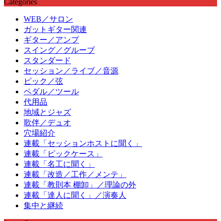
Categories
WEB／サロン
ガットギター関連
ギター／アンプ
スイング／グルーブ
スタンダード
セッション／ライブ／音源
ピック／弦
ペダル／ツール
代用品
地域とジャズ
歌伴／デュオ
穴場紹介
連載「セッションホストに聞く」
連載「ピックケース」
連載「名工に聞く」
連載「改造／工作／メンテ」
連載「教則本 棚卸」／理論の外
連載「達人に聞く」／演奏人
集中と継続