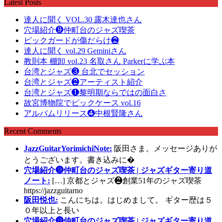
Latest Posts
達人に聞く VOL.30 露木達也さん
穴場紹介❾仲町台のジャズ喫茶
ピックガードが傷だらけ❷
達人に聞く vol.29 Geminiさん
教則本 棚卸 vol.23 名取さん Parkerに学ぶ本
台湾とジャズ❸ 台北でセッション
台湾とジャズ❷アーティスト紹介
台湾とジャズ❶黎明期ならではの面白さ
故宮博物院でピックケース vol.16
アルバムリリース❹中根賢隆さん
Recent Comments
JazzGuitarYorimichiNote:
阪田さま。メッセージありが
とうございます。書き込みに�
穴場紹介❾仲町台のジャズ喫茶 | ジャズギター寄り道
ノート:
[…] 京都とジャズ❷創業51年のジャズ喫茶
https://jazzguitarno
阪田悦也:
こんにちは。はじめまして。 ギター歴は５
０年以上と長い
穴場紹介❾仲町台のジャズ喫茶 | ジャズギター寄り道