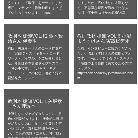
う」）に、「歌伴」をテーマにした
しましたが、広い通りに人影もな
専用コンテンツ（教則動画）を上げ
く、不思議な時間が流れてたなあ。
ていらっしゃいます。 https:
今回、何十年ぶりかの前橋訪問
教則本 棚卸VOL.12 鈴木賢
教則教材 棚卸 VOL.6 小沼
治さん 伴奏本
ようすけさん 実践ビデオ
前回、矢堀孝一さんのコード伴奏本
以前、インタビューに協力くださっ
「「実践!ジャズ・ギター・コード・
た、小沼ようすけさんの教則ビデオ
ワーク・バイブル」をご紹介しまし
です。 小沼ようすけ流 ジャズギター
た。今回は鈴木賢治さん執筆のコー
「感性のまま自由に奏でるための12
ド伴奏本です。 「ジャズ・ギター・
レッスン」
コード・ワークの秘密」著者：鈴木
http://sonicacademy.jp/mm/online/onu
賢治発売：シンコー・ミュ
m
教則本 棚卸 VOL.１矢堀孝
一さん理論本
上達しないジャズギタリストに、共
通の特徴があります。 圧倒的に練習
が足りないのに、忙しさや疲れを言
い訳にして、真剣に時間を作らな
い。 自分の未熟さに焦り、神（紙）