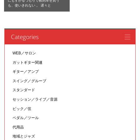
にもすがるつもりで教則本を買う
も、使いきれない 。 遅々と
Categories
WEB／サロン
ガットギター関連
ギター／アンプ
スイング／グルーブ
スタンダード
セッション／ライブ／音源
ピック／弦
ペダル／ツール
代用品
地域とジャズ