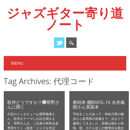
ジャズギター寄り道
ノート
Main menu
Skip
MENU
to
content
Tag Archives:
代理コード
歌伴どうですか？❸菅野さ
教則本 棚卸VOL.16 永井義
んに聞く
朗さん実践本
今回のインタビューは菅野義孝さ
手続きごとがあって、神奈川県の横
ん。歌伴をテーマにお話を聞きま
浜から群馬県の前橋まで、泊まりで
す。菅野さんは、ご自身の有料会員
越境してきました。前橋は朝から快
専用サイト（後述「ジャズを学ぼ
晴。朝、ホテル近くの繁華街を散歩