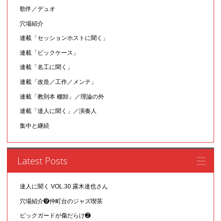
歌伴／デュオ
穴場紹介
連載「セッションホストに聞く」
連載「ピックケース」
連載「名工に聞く」
連載「改造／工作／メンテ」
連載「教則本 棚卸」／理論の外
連載「達人に聞く」／演奏人
集中と継続
Latest Posts
達人に聞く VOL.30 露木達也さん
穴場紹介❾仲町台のジャズ喫茶
ピックガードが傷だらけ❷