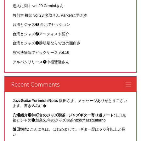
達人に聞く vol.29 Geminiさん
教則本 棚卸 vol.23 名取さん Parkerに学ぶ本
台湾とジャズ❸ 台北でセッション
台湾とジャズ❷アーティスト紹介
台湾とジャズ❶黎明期ならではの面白さ
故宮博物院でピックケース vol.16
アルバムリリース❹中根賢隆さん
Recent Comments
JazzGuitarYorimichiNote:
阪田さま。メッセージありがとうござい
ます。書き込みに�
穴場紹介❾仲町台のジャズ喫茶 | ジャズギター寄り道ノート:
[…] 京
都とジャズ❷創業51年のジャズ喫茶https://jazzguitarno
阪田悦也:
こんにちは。はじめまして。 ギター歴は５０年以上と長
い