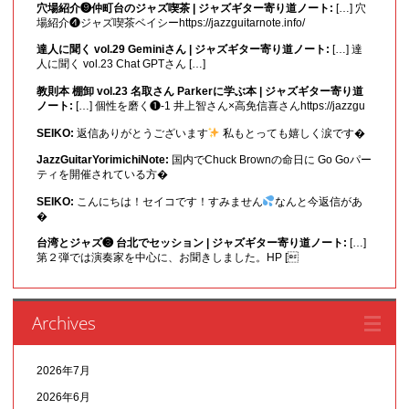
穴場紹介❾仲町台のジャズ喫茶 | ジャズギター寄り道ノート:
[…] 穴
場紹介❹ジャズ喫茶ベイシーhttps://jazzguitarnote.info/
達人に聞く vol.29 Geminiさん | ジャズギター寄り道ノート:
[…] 達
人に聞く vol.23 Chat GPTさん […]
教則本 棚卸 vol.23 名取さん Parkerに学ぶ本 | ジャズギター寄り道
ノート:
[…] 個性を磨く❶-1 井上智さん×高免信喜さんhttps://jazzgu
SEIKO:
返信ありがとうございます
私もとっても嬉しく涙です�
JazzGuitarYorimichiNote:
国内でChuck Brownの命日に Go Goパー
ティを開催されている方�
SEIKO:
こんにちは！セイコです！すみません
なんと今返信があ
�
台湾とジャズ❸ 台北でセッション | ジャズギター寄り道ノート:
[…]
第２弾では演奏家を中心に、お聞きしました。HP [
Archives
2026年7月
2026年6月