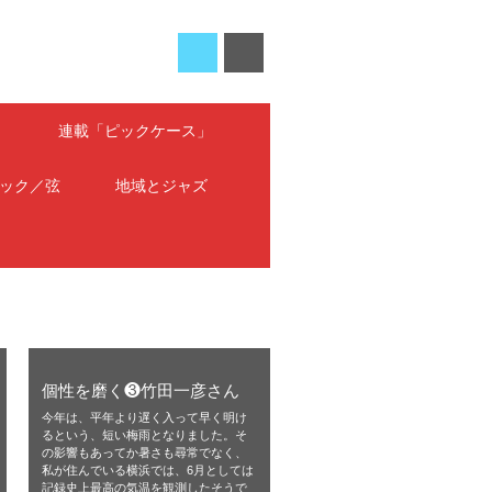
」
連載「ピックケース」
ック／弦
地域とジャズ
個性を磨く❸竹田一彦さん
今年は、平年より遅く入って早く明け
るという、短い梅雨となりました。そ
の影響もあってか暑さも尋常でなく、
私が住んでいる横浜では、6月としては
記録史上最高の気温を観測したそうで