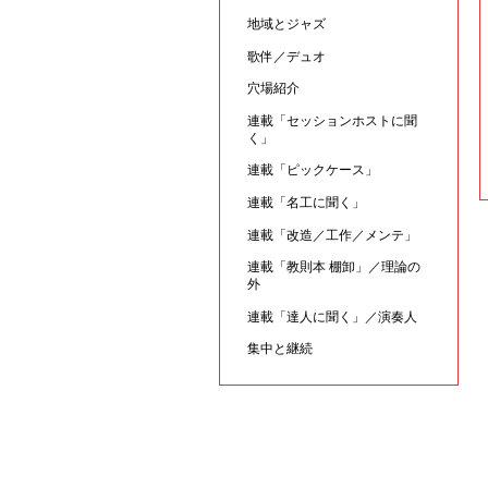
地域とジャズ
歌伴／デュオ
穴場紹介
連載「セッションホストに聞
く」
連載「ピックケース」
連載「名工に聞く」
連載「改造／工作／メンテ」
連載「教則本 棚卸」／理論の
外
連載「達人に聞く」／演奏人
集中と継続