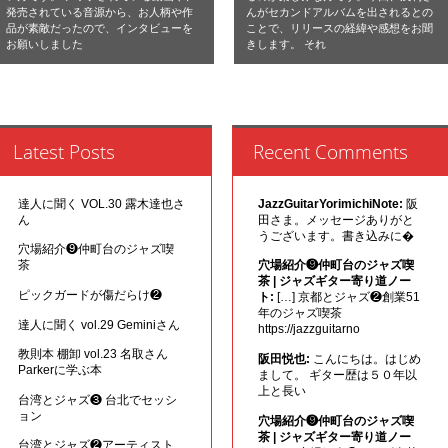
発売されている音源から、お人柄や作
んがセカンドアルバムを出されるとの
品が素敵だったので、インタビューを
ことで、リリースの経緯や感想をお聞
お願いしました
きします。 それ
Latest Posts
Recent Comments
達人に聞く VOL.30 露木達也さ
JazzGuitarYorimichiNote:
阪
ん
田さま。メッセージありがと
うございます。書き込みに�
穴場紹介❾仲町台のジャズ喫
茶
穴場紹介❾仲町台のジャズ喫
茶 | ジャズギター寄り道ノー
ピックガードが傷だらけ❷
ト:
[…] 京都とジャズ❷創業51
年のジャズ喫茶
達人に聞く vol.29 Geminiさん
https://jazzguitarno
教則本 棚卸 vol.23 名取さん
阪田悦也:
こんにちは。はじめ
Parkerに学ぶ本
まして。 ギター歴は５０年以
上と長い
台湾とジャズ❸ 台北でセッシ
ョン
穴場紹介❾仲町台のジャズ喫
茶 | ジャズギター寄り道ノー
台湾とジャズ❷アーティスト