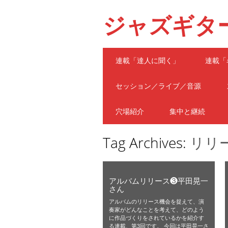
ジャズギタ
Main menu
Skip
連載「達人に聞く」
連載「
to
content
セッション／ライブ／音源
穴場紹介
集中と継続
Tag Archives:
リリ
アルバムリリース❸平田晃一
さん
アルバムのリリース機会を捉えて、演
奏家がどんなことを考えて、どのよう
に作品づくりをされているかを紹介す
る連載、第3回です。 今回は平田晃一さ