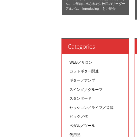
ん。１年前に出された1 枚目のリーダー
アルバム「Introducing」をご紹介
Categories
WEB／サロン
ガットギター関連
ギター／アンプ
スイング／グルーブ
スタンダード
セッション／ライブ／音源
ピック／弦
ペダル／ツール
代用品