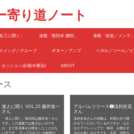
ー寄り道ノート
名工に聞く」
連載「教則本 棚卸」
連載「改造／メンテ
スイング／グルーブ
ギター／アンプ
ペダル／ツール／ピ
セッション会場(＠横浜)
ABOUT
ース
達人に聞く VOL.25 藤井進一
アルバムリリース❶浅利史花
さん
さん
「達人に聞く」第25回は藤井信一さん
浅利史花さんの演奏は、何度か生で聴
です。この連載では数少ないのです
かせていただいているのですが、なか
が、まだ生演奏をお聴きしたことがな
なかアグレッシブで、毎回、お聴きす
い方です。 アップされている動画や、
るのが楽しみな方です。今回、浅利さ