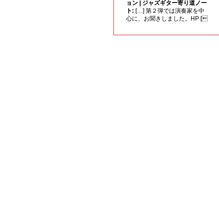
ョン | ジャズギター寄り道ノー
ト:
[…] 第２弾では演奏家を中
心に、お聞きしました。HP [