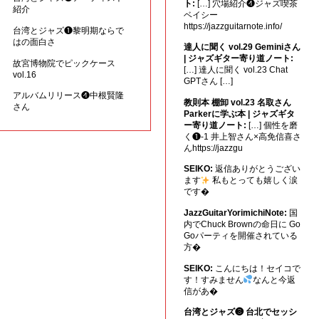
ト:
[…] 穴場紹介❹ジャズ喫茶
紹介
ベイシー
https://jazzguitarnote.info/
台湾とジャズ❶黎明期ならで
はの面白さ
達人に聞く vol.29 Geminiさん
| ジャズギター寄り道ノート:
故宮博物院でピックケース
[…] 達人に聞く vol.23 Chat
vol.16
GPTさん […]
アルバムリリース❹中根賢隆
教則本 棚卸 vol.23 名取さん
さん
Parkerに学ぶ本 | ジャズギタ
ー寄り道ノート:
[…] 個性を磨
く❶-1 井上智さん×高免信喜さ
んhttps://jazzgu
SEIKO:
返信ありがとうござい
ます
私もとっても嬉しく涙
です�
JazzGuitarYorimichiNote:
国
内でChuck Brownの命日に Go
Goパーティを開催されている
方�
SEIKO:
こんにちは！セイコで
す！すみません
なんと今返
信があ�
台湾とジャズ❸ 台北でセッシ