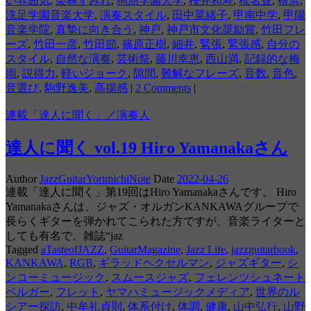
い雰囲気
,
栗林すみれ
,
桐朋学園大学
,
桜井和寿
,
椎名豊
,
横浜
,
洗足学園音楽大学
,
演奏スタイル
,
田中菜緒子
,
甲南中学
,
甲陽
音楽学院
,
真摯に向き合う
,
神戸
,
神戸市文化奨励賞
,
竹田フレ
ーズ
,
竹田一彦
,
竹田節
,
篠原正樹
,
細井
,
緊張
,
緊張感
,
自分の
スタイル
,
自然な演奏
,
芸術祭
,
藤川幸恵
,
西山満
,
記録的な梅
雨
,
説得力
,
軽いジョーク
,
隙間
,
難解なフレーズ
,
音数
,
音色
,
音選び
,
駒野逸美
,
高揚感
|
2 Comments
|
連載「達人に聞く」／演奏人
達人に聞く vol.19 Hiro Yamanakaさん
Author
JazzGuitarYorimichiNote
Date
2022-04-26
連載「達人に聞く」第19回はHiro Yamanakaさんです。 Hiro
Yamanakaさんは、ジャズ・オルガンKANKAWAグループで
長らくギターを弾かれてこられた方ですが、音楽ライターと
しても有名で、雑誌“jaz
Tagged
aTasteofJAZZ
,
GuitarMagazine
,
Jazz Life
,
jazzguitarbook
,
KANKAWA
,
RGB
,
ギラッドヘクセルマン
,
ジャズギター
,
シ
ンコーミュージック
,
スムースジャズ
,
フェレンツシュネート
ベルガー
,
フレット
,
ヤマハミュージックメディア
,
世界のル
シアー探訪
,
中牟礼貞則
,
体系付け
,
体調
,
健康
,
山中弘行
,
山野