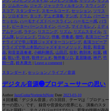
ング
,
コンピングスタイル
,
コンピング技法
,
サックス
,
サブス
ク
,
ジムホール
,
ジャズ
,
ジャックウィルキンス
,
スウィング
,
スコア
,
スタンダード
,
スモールコード
,
セッション
,
ソリス
ト
,
ソロギター
,
タッチ
,
デュオ演奏
,
テンポ
,
ドラム
,
バーニー
ケッセル
,
ハーモナイズドベースライン
,
ハーモニー感
,
バラ
ード
,
ピーターバーンスタイン
,
ベース
,
マイクモレノ
,
ミディ
アムテンポ
,
ラテン
,
リスニング
,
リズム
,
リズムスタイル
,
リ
ズム隊
,
レジェンド
,
ワルツ
,
伴奏
,
伴奏者
,
個性
,
名演コピーア
ナライズで学ぶ実践ジャズギターコンピング
,
名演コピーア
ナライズで学ぶ本気のジャズギターメソッド
,
和音
,
和音楽
器
,
和音楽器奏者
,
小嶋利勝氏
,
山田忍
,
役割
,
教則本
,
枯葉
,
構
成
,
歌い手
,
歌伴
,
歌伴デュオ
,
無伴奏ソロ
,
直居隆雄
,
神戸
,
竹
田一彦
,
鈴木康允
|
Leave a comment
|
スタンダード
,
セッション／ライブ／音源
デジタル音源❸プロデューサーの思い
Author
JazzGuitarYorimichiNote
Date
2023-03-10
４回連載「デジタル音源」の３回目、テーマは「プロデュー
サーの思い」です。 録音や音源化の世界にも、演奏のスタ
イルと同様に、テクノロジーだけでない、哲学や技能が存在