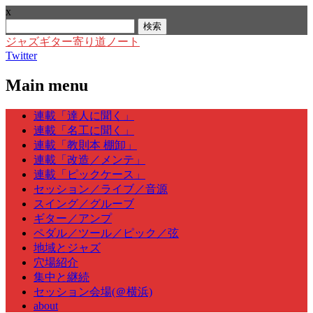
x
検
索:
ジャズギター寄り道ノート
Twitter
Main menu
Skip
連載「達人に聞く」
to
連載「名工に聞く」
content
連載「教則本 棚卸」
連載「改造／メンテ」
連載「ピックケース」
セッション／ライブ／音源
スイング／グルーブ
ギター／アンプ
ペダル／ツール／ピック／弦
地域とジャズ
穴場紹介
集中と継続
セッション会場(＠横浜)
about