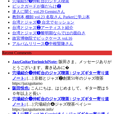
穴場紹介❾仲町台のジャズ喫茶
ピックガードが傷だらけ❷
達人に聞く vol.29 Geminiさん
教則本 棚卸 vol.23 名取さん Parkerに学ぶ本
台湾とジャズ❸ 台北でセッション
台湾とジャズ❷アーティスト紹介
台湾とジャズ❶黎明期ならではの面白さ
故宮博物院でピックケース vol.16
アルバムリリース❹中根賢隆さん
Recent Comments
JazzGuitarYorimichiNote:
阪田さま。メッセージありが
とうございます。書き込みに�
穴場紹介❾仲町台のジャズ喫茶 | ジャズギター寄り道
ノート:
[…] 京都とジャズ❷創業51年のジャズ喫茶
https://jazzguitarno
阪田悦也:
こんにちは。はじめまして。 ギター歴は５
０年以上と長い
穴場紹介❾仲町台のジャズ喫茶 | ジャズギター寄り道
ノート:
[…] 穴場紹介❹ジャズ喫茶ベイシー
https://jazzguitarnote.info/