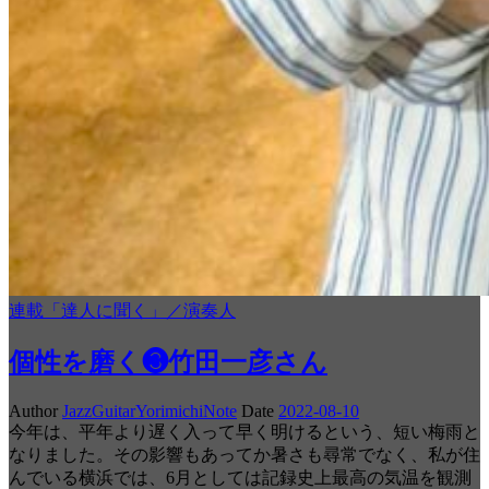
連載「達人に聞く」／演奏人
個性を磨く❸竹田一彦さん
Author
JazzGuitarYorimichiNote
Date
2022-08-10
今年は、平年より遅く入って早く明けるという、短い梅雨と
なりました。その影響もあってか暑さも尋常でなく、私が住
んでいる横浜では、6月としては記録史上最高の気温を観測