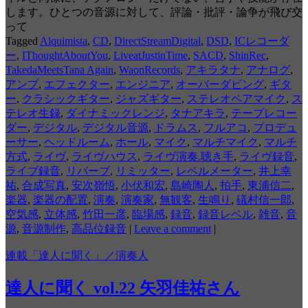
します。ひとつの音源に対して、評論・批評・論争が飛び交
って
Tagged
Alquimista
,
CD
,
DirectStreamDigital
,
DSD
,
ICレコーダ
ー
,
IThoughtAboutYou
,
LiveatJustinTime
,
SACD
,
ShinRec
,
TakedaMeetsTana Again
,
WaonRecords
,
アキラタナ
,
アナログ
,
アンプ
,
エフェクター
,
エンジニア
,
オーバーダビング
,
ギタ
ー
,
クラシックギター
,
ジャズギター
,
ステレオペアマイク
,
ス
テレオ生録
,
ダイナミックレンジ
,
タナアキラ
,
テープレコー
ダー
,
デジタル
,
デジタル音源
,
ドラムス
,
フルアコ
,
プロデュ
ーサー
,
ヘッドルーム
,
ホール
,
マイク
,
マルチマイク
,
マルチ
方式
,
ライヴ
,
ライヴハウス
,
ライヴ演奏.聴き手
,
ライヴ録音
,
ライブ録音
,
リバーブ
,
リミッター
,
レベルメーター
,
井上幸
祐
,
合成写真
,
安次嶺悟
,
小伏和宏
,
島崎陶人
,
拍手
,
東浦信二
,
楽器
,
楽器の配置
,
演奏
,
演奏家
,
無観客
,
生鳴り
,
礒村信一郎
,
空気感
,
立体感
,
竹田一彦
,
臨場感
,
録音
,
録音レベル
,
雑音
,
音
源
,
音源制作
,
高品位録音
|
Leave a comment
|
連載「達人に聞く」／演奏人
達人に聞く vol.22 矢羽佳祐さん