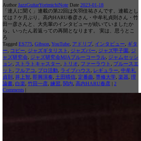
Author
JazzGuitarYorimichiNote
Date
2023-01-18
「達人に聞く」連載の第22回は矢羽佳祐さんです。連載とし
ては７ケ月ぶり。高内HARU春彦さん・中牟礼貞則さん・竹
田一彦さんと、大先輩のインタビューが続いていましたか
ら、いったん若返っての再開となります。 実は、思うとこ
ろ
Tagged
ES775
,
Gibson
,
YouTube
,
アドリブ
,
インタビュー
,
ギタ
ー
,
コピー
,
ジャズギタリスト
,
ジャズバー
,
ジャズ甲子園
,
ジ
ャズ研究会
,
ジャズ研究会MJAブルーコーラル
,
ジャムセッシ
ョン
,
ストラトキャスター
,
トリオ
,
ファーラウト
,
ブルースエ
ット
,
フルアコ
,
プロ活動
,
ライブハウス
,
レギュラー
,
中牟礼
貞則
,
井上智
,
即興演奏
,
土田晴信
,
定番曲
,
専修大学
,
楽器
,
理
論書
,
白楽
,
竹田一彦
,
練習
,
関内
,
高内HARU春彦
|
2
Comments
|