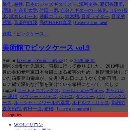
修作
,
感性
,
日本のジャズギタリスト
,
浅利史香
,
渡辺香津美
,
理論
,
神奈川大学
,
竹田一彦
,
自分とギターの一体化
,
自分の音
楽
,
試奏レポート
,
連載コラム
,
鈴木勲
,
音楽ライター
,
音楽的
感覚
,
音楽的自我
,
高内HARU春彦
|
Leave a comment
|
連載「ピックケース」
美術館でピックケース vol.9
Author
JazzGuitarYorimichiNote
Date
2020-08-05
梅雨の開けた先週末、箱根に行って参りました。 2019年10
月の令和元年東日本台風による被害のため、長期間運休して
いた箱根登山電車が、先月7月23日にようやく全線再開。コ
ロナ禍で深刻な打撃を受けている箱根にとって、久しぶ
Tagged
アートミニボックス
,
アール・ヌーヴォー
,
キャバレ
ー.黒猫
,
ジプシー・ジャズ
,
ジャズ
,
ダンサー
,
パリ
,
ピックケ
ース
,
ル・シャ・ノワールの巡業
,
ルドルフ・サリス
,
彫刻の
森美術館
,
竹田一彦
,
箱根
|
Leave a comment
|
Categories
WEB／サロン