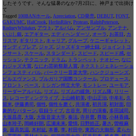
したそうです。そんな猛暑のなか7月2日に、神戸まで出掛け
て
Tagged
100BANホール
,
Apreciation
,
CD発売
,
DEBUT
,
FONT
,
GAKUMC
,
HalCrook
,
HerlinRiley
,
Protean
,
RalphPeterson
,
RodneyWhitaker
,
アウト
,
アルバム
,
アンサンブル
,
アンテナ
,
いぶし銀
,
エアギター
,
エディヘンダーソ
,
オーラ
,
お茶目
,
カ
リスマ
,
ギタリスト
,
キャリア
,
グループ
,
ケニーギャレット
,
サンディブレア
,
ジャズ
,
ジャズギター紳士録
,
ジョイントコ
ンサート
,
スケール
,
スタンダード
,
スピード
,
スピード感
,
セ
ッション
,
テクニック
,
ドラム
,
トランペット
,
ナオピー
,
なに
わジャズ大賞
,
なにわ芸術祭新人賞
,
ネクストジェネレーショ
ンフェスティバル
,
バークリー音楽大学
,
ハンクジョーンズ
,
ビルエヴァンス
,
ブルガリア国際コンクール
,
プロデュース
,
フロント
,
ベース
,
ミシガン州立大学
,
モントレー
,
ユーモア
,
リーダーアルバム
,
リズム
,
リズムの緩急
,
リズム隊
,
リリー
ス
,
レコーディングライブ
,
上山崎初美
,
中山正治
,
中牟礼
,
久
留米
,
伊藤勇司
,
個性
,
個性を磨く
,
共演者
,
初共演
,
初対面
,
印
象的なパターン
,
収録ライブ
,
古谷充
,
周りの演奏
,
多田誠司
,
大坂昌彦
,
大阪
,
大阪音楽大学
,
奏法
,
寺井豊
,
尊敬
,
小林香織
,
山本玲子
,
岡崎好朗
,
広瀬未来
,
愛情
,
日野皓正
,
暑さ
,
曽根麻
央
,
最高気温
,
木村紘
,
本番
,
李
,
村田中
,
東西の大御所
,
柔らか