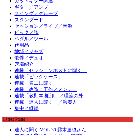
ガットギター関連
ギター／アンプ
スイング／グルーブ
スタンダード
セッション／ライブ／音源
ピック／弦
ペダル／ツール
代用品
地域とジャズ
歌伴／デュオ
穴場紹介
連載「セッションホストに聞く」
連載「ピックケース」
連載「名工に聞く」
連載「改造／工作／メンテ」
連載「教則本 棚卸」／理論の外
連載「達人に聞く」／演奏人
集中と継続
Latest Posts
達人に聞く VOL.30 露木達也さん