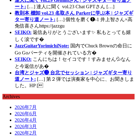
達人に聞く vol.29 Geminiさん | ジャズギター寄り道ノ
ート:
[…] 達人に聞く vol.23 Chat GPTさん […]
教則本 棚卸 vol.23 名取さん Parkerに学ぶ本 | ジャズギ
ター寄り道ノート:
[…] 個性を磨く❶-1 井上智さん×高
免信喜さんhttps://jazzgu
SEIKO:
返信ありがとうございます✨ 私もとっても嬉
しく涙です�
JazzGuitarYorimichiNote:
国内でChuck Brownの命日に
Go Goパーティを開催されている方�
SEIKO:
こんにちは！セイコです！すみません💦なん
と今返信があ�
台湾とジャズ❸ 台北でセッション | ジャズギター寄り
道ノート:
[…] 第２弾では演奏家を中心に、お聞きしま
した。HP [
Archives
2026年7月
2026年6月
2026年4月
2026年3月
2026年2月