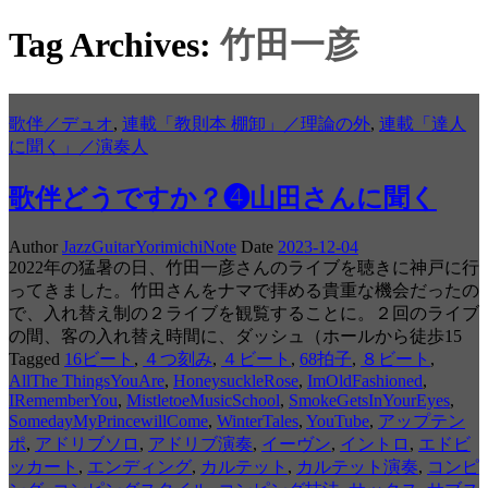
Tag Archives:
竹田一彦
歌伴／デュオ
,
連載「教則本 棚卸」／理論の外
,
連載「達人
に聞く」／演奏人
歌伴どうですか？❹山田さんに聞く
Author
JazzGuitarYorimichiNote
Date
2023-12-04
2022年の猛暑の日、竹田一彦さんのライブを聴きに神戸に行
ってきました。竹田さんをナマで拝める貴重な機会だったの
で、入れ替え制の２ライブを観覧することに。２回のライブ
の間、客の入れ替え時間に、ダッシュ（ホールから徒歩15
Tagged
16ビート
,
４つ刻み
,
４ビート
,
68拍子
,
８ビート
,
AllThe ThingsYouAre
,
HoneysuckleRose
,
ImOldFashioned
,
IRememberYou
,
MistletoeMusicSchool
,
SmokeGetsInYourEyes
,
SomedayMyPrincewillCome
,
WinterTales
,
YouTube
,
アップテン
ポ
,
アドリブソロ
,
アドリブ演奏
,
イーヴン
,
イントロ
,
エドビ
ッカート
,
エンディング
,
カルテット
,
カルテット演奏
,
コンピ