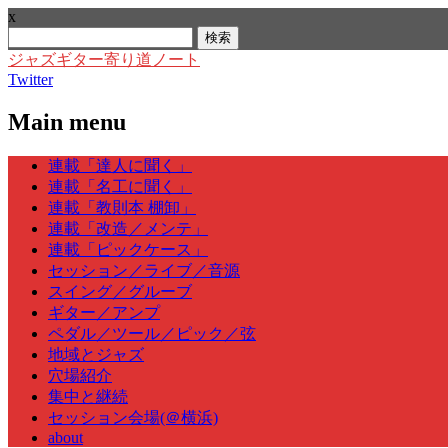
x
検
索:
ジャズギター寄り道ノート
Twitter
Main menu
Skip
連載「達人に聞く」
to
連載「名工に聞く」
content
連載「教則本 棚卸」
連載「改造／メンテ」
連載「ピックケース」
セッション／ライブ／音源
スイング／グルーブ
ギター／アンプ
ペダル／ツール／ピック／弦
地域とジャズ
穴場紹介
集中と継続
セッション会場(＠横浜)
about