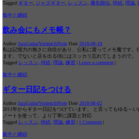
Tagged
ギター
,
ジャズギター
,
レッスン
,
優先順位
,
持続
,
理論
,
集中と継続
飲み会にもメモ帳？
Author
JazzGuitarYorimichiNote
Date
2018-08-18
私は記憶力の無さに自信があり、公私に渡ってメモ魔です。
ます。でないと店を出る頃にはスッカリ忘れてしまうので。
Tagged
レッスン
,
持続
,
理論
,
練習
|
Leave a comment
|
集中と継続
ギター日記をつける
Author
JazzGuitarYorimichiNote
Date
2018-08-02
2011年からギター日記をつけています。 と言ってもゆる～い
ノートを使って、より丁寧に課題と対応
Tagged
レッスン
,
持続
,
理論
,
練習
|
1 Comment
|
集中と継続