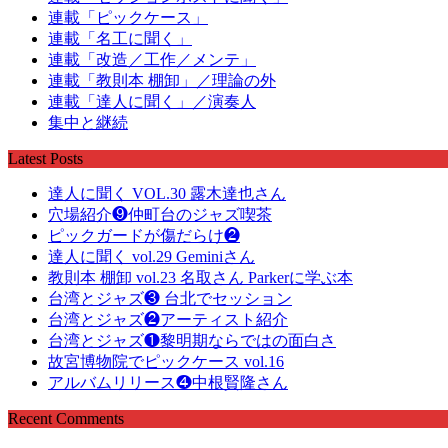
連載「ピックケース」
連載「名工に聞く」
連載「改造／工作／メンテ」
連載「教則本 棚卸」／理論の外
連載「達人に聞く」／演奏人
集中と継続
Latest Posts
達人に聞く VOL.30 露木達也さん
穴場紹介❾仲町台のジャズ喫茶
ピックガードが傷だらけ❷
達人に聞く vol.29 Geminiさん
教則本 棚卸 vol.23 名取さん Parkerに学ぶ本
台湾とジャズ❸ 台北でセッション
台湾とジャズ❷アーティスト紹介
台湾とジャズ❶黎明期ならではの面白さ
故宮博物院でピックケース vol.16
アルバムリリース❹中根賢隆さん
Recent Comments