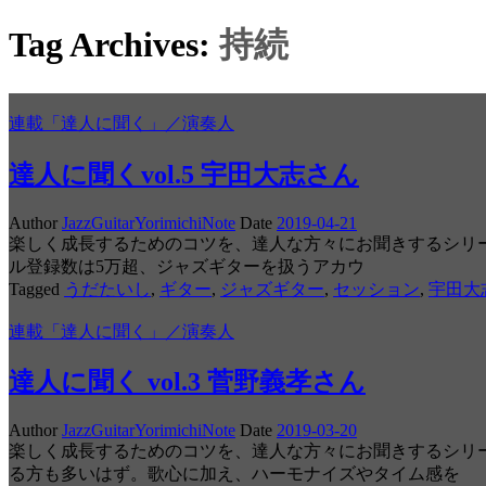
Tag Archives:
持続
連載「達人に聞く」／演奏人
達人に聞くvol.5 宇田大志さん
Author
JazzGuitarYorimichiNote
Date
2019-04-21
楽しく成長するためのコツを、達人な方々にお聞きするシリーズ
ル登録数は5万超、ジャズギターを扱うアカウ
Tagged
うだたいし
,
ギター
,
ジャズギター
,
セッション
,
宇田大
連載「達人に聞く」／演奏人
達人に聞く vol.3 菅野義孝さん
Author
JazzGuitarYorimichiNote
Date
2019-03-20
楽しく成長するためのコツを、達人な方々にお聞きするシリ
る方も多いはず。歌心に加え、ハーモナイズやタイム感を