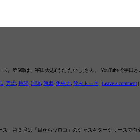
。第5弾は、宇田大志(うだ たいし)さん。 YouTubeで宇
志
,
専念
,
持続
,
理論
,
練習
,
集中力
,
飲みトーク
|
Leave a comment
|
ーズ。第３弾は「目からウロコ」のジャズギターシリーズで有名