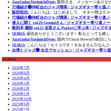
JazzGuitarYorimichiNote:
阪田さま。メッセージありが
穴場紹介❾仲町台のジャズ喫茶 | ジャズギター寄り道ノ
阪田悦也:
こんにちは。はじめまして。 ギター歴は５０
穴場紹介❾仲町台のジャズ喫茶 | ジャズギター寄り道ノ
達人に聞く vol.29 Geminiさん | ジャズギター寄り道ノー
教則本 棚卸 vol.23 名取さん Parkerに学ぶ本 | ジャ
SEIKO:
返信ありがとうございます✨ 私もとっても嬉し
JazzGuitarYorimichiNote:
国内でChuck Brownの命日
SEIKO:
こんにちは！セイコです！すみません💦なんと
台湾とジャズ❸ 台北でセッション | ジャズギター寄り道
Archives
2026年7月
2026年6月
2026年4月
2026年3月
2026年2月
2026年1月
2025年10月
2025年9月
2025年7月