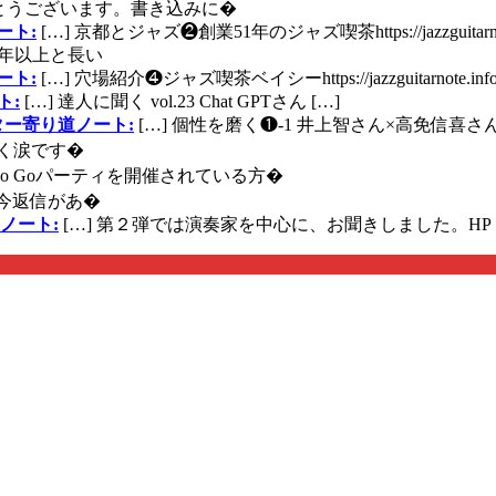
とうございます。書き込みに�
ート:
[…] 京都とジャズ❷創業51年のジャズ喫茶https://jazzguitarn
年以上と長い
ート:
[…] 穴場紹介❹ジャズ喫茶ベイシーhttps://jazzguitarnote.info
ト:
[…] 達人に聞く vol.23 Chat GPTさん […]
ズギター寄り道ノート:
[…] 個性を磨く❶-1 井上智さん×高免信喜さんhttps
く涙です�
に Go Goパーティを開催されている方�
今返信があ�
ノート:
[…] 第２弾では演奏家を中心に、お聞きしました。HP 