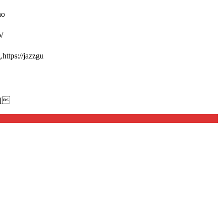
o
/
://jazzgu
[