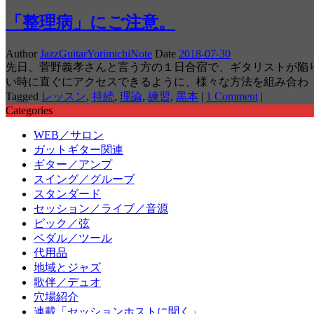
「整理病」にご注意。
Author
JazzGuitarYorimichiNote
Date
2018-07-30
先日、菅野義孝さんと言う方の１日合宿で、ギタリストが陥
い時に直ぐにアクセスできるように、様々な方法を組み合わ
Tagged
レッスン
,
持続
,
理論
,
練習
,
黒本
|
1 Comment
|
Categories
WEB／サロン
ガットギター関連
ギター／アンプ
スイング／グルーブ
スタンダード
セッション／ライブ／音源
ピック／弦
ペダル／ツール
代用品
地域とジャズ
歌伴／デュオ
穴場紹介
連載「セッションホストに聞く」