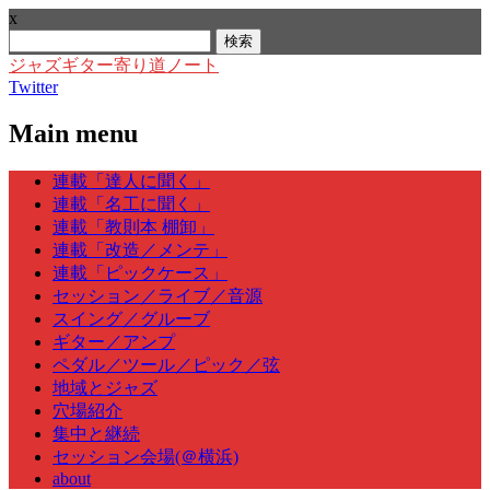
x
検
索:
ジャズギター寄り道ノート
Twitter
Main menu
Skip
連載「達人に聞く」
to
連載「名工に聞く」
content
連載「教則本 棚卸」
連載「改造／メンテ」
連載「ピックケース」
セッション／ライブ／音源
スイング／グルーブ
ギター／アンプ
ペダル／ツール／ピック／弦
地域とジャズ
穴場紹介
集中と継続
セッション会場(＠横浜)
about