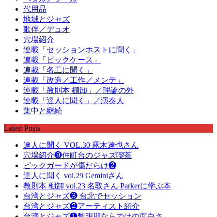
代用品
地域とジャズ
歌伴／デュオ
穴場紹介
連載「セッションホストに聞く」
連載「ピックケース」
連載「名工に聞く」
連載「改造／工作／メンテ」
連載「教則本 棚卸」／理論の外
連載「達人に聞く」／演奏人
集中と継続
Latest Posts
達人に聞く VOL.30 露木達也さん
穴場紹介❾仲町台のジャズ喫茶
ピックガードが傷だらけ❷
達人に聞く vol.29 Geminiさん
教則本 棚卸 vol.23 名取さん Parkerに学ぶ本
台湾とジャズ❸ 台北でセッション
台湾とジャズ❷アーティスト紹介
台湾とジャズ❶黎明期ならではの面白さ