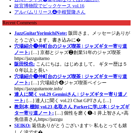
故宮博物院でピックケース vol.16
アルバムリリース❹中根賢隆さん
Recent Comments
JazzGuitarYorimichiNote:
阪田さま。メッセージありが
とうございます。書き込みに�
穴場紹介❾仲町台のジャズ喫茶 | ジャズギター寄り道
ノート:
[…] 京都とジャズ❷創業51年のジャズ喫茶
https://jazzguitarno
阪田悦也:
こんにちは。はじめまして。 ギター歴は５
０年以上と長い
穴場紹介❾仲町台のジャズ喫茶 | ジャズギター寄り道
ノート:
[…] 穴場紹介❹ジャズ喫茶ベイシー
https://jazzguitarnote.info/
達人に聞く vol.29 Geminiさん | ジャズギター寄り道ノ
ート:
[…] 達人に聞く vol.23 Chat GPTさん […]
教則本 棚卸 vol.23 名取さん Parkerに学ぶ本 | ジャズギ
ター寄り道ノート:
[…] 個性を磨く❶-1 井上智さん×高
免信喜さんhttps://jazzgu
SEIKO:
返信ありがとうございます✨ 私もとっても嬉
しく涙です�