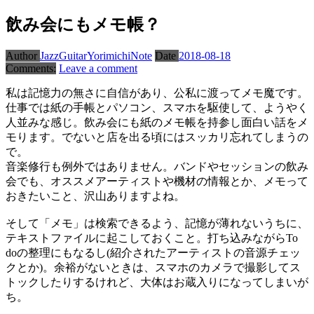
飲み会にもメモ帳？
Author
JazzGuitarYorimichiNote
Date
2018-08-18
Comments:
Leave a comment
私は記憶力の無さに自信があり、公私に渡ってメモ魔です。
仕事では紙の手帳とパソコン、スマホを駆使して、ようやく
人並みな感じ。飲み会にも紙のメモ帳を持参し面白い話をメ
モります。でないと店を出る頃にはスッカリ忘れてしまうの
で。
音楽修行も例外ではありません。バンドやセッションの飲み
会でも、オススメアーティストや機材の情報とか、メモって
おきたいこと、沢山ありますよね。
そして「メモ」は検索できるよう、記憶が薄れないうちに、
テキストファイルに起こしておくこと。打ち込みながらTo
doの整理にもなるし(紹介されたアーティストの音源チェッ
クとか)。余裕がないときは、スマホのカメラで撮影してス
トックしたりするけれど、大体はお蔵入りになってしまいが
ち。