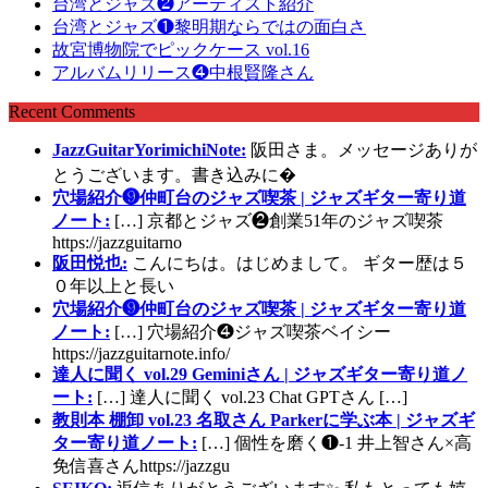
台湾とジャズ❷アーティスト紹介
台湾とジャズ❶黎明期ならではの面白さ
故宮博物院でピックケース vol.16
アルバムリリース❹中根賢隆さん
Recent Comments
JazzGuitarYorimichiNote:
阪田さま。メッセージありが
とうございます。書き込みに�
穴場紹介❾仲町台のジャズ喫茶 | ジャズギター寄り道
ノート:
[…] 京都とジャズ❷創業51年のジャズ喫茶
https://jazzguitarno
阪田悦也:
こんにちは。はじめまして。 ギター歴は５
０年以上と長い
穴場紹介❾仲町台のジャズ喫茶 | ジャズギター寄り道
ノート:
[…] 穴場紹介❹ジャズ喫茶ベイシー
https://jazzguitarnote.info/
達人に聞く vol.29 Geminiさん | ジャズギター寄り道ノ
ート:
[…] 達人に聞く vol.23 Chat GPTさん […]
教則本 棚卸 vol.23 名取さん Parkerに学ぶ本 | ジャズギ
ター寄り道ノート:
[…] 個性を磨く❶-1 井上智さん×高
免信喜さんhttps://jazzgu