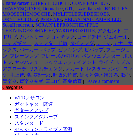
CharlieParker
,
CHERYL
,
CHICHI
,
CONFIRMATION
,
DEWEYSQUARE
,
DonnaLee
,
GIT
,
jazzguitarstyle
,
KCBLUES
,
MOOSETHEMOOCHE
,
MYLITTLESUEDESHOES
,
ORNITHOLOGY
,
PERHAPS
,
RELAXINATCAMARILLO
,
ScottHenderson
,
SCRAPPLEFROMTHEAPPLE
,
THRIVINGFROMARIFF
,
YARDBIRDSUITE
,
アクセント
,
ア
ドリブ
,
カントリー
,
クロマチック
,
コード進行
,
ジムホール
,
ジャズギター
,
スタンダード編
,
タイミング
,
テーマ
,
テナーサ
ックス
,
パーカー
,
バップ
,
ピッキング
,
ビバップ
,
フュージョ
ン
,
フレージング
,
フレーズの切り方
,
ベンウェブスター
,
ボス
トン
,
ヤマハミュージックエンタテイメント
,
ライブ
,
リズム
アプローチ
,
リズムチェンジ
,
レガート
,
レスターヤング
,
ロッ
ク
,
井上智
,
名取穣一郎
,
呼吸の位置
,
延々と弾き続ける
,
歌心
,
管楽器
,
管楽器奏者
,
耳コピ
,
高免信喜
|
Leave a comment
|
Categories
WEB／サロン
ガットギター関連
ギター／アンプ
スイング／グルーブ
スタンダード
セッション／ライブ／音源