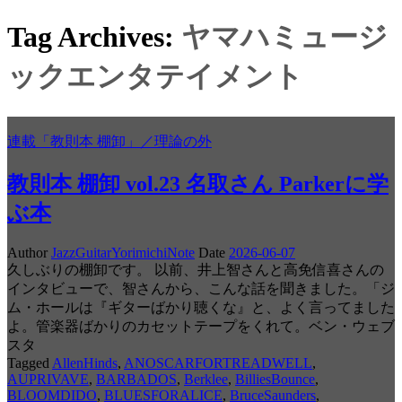
Tag Archives:
ヤマハミュージ
ックエンタテイメント
連載「教則本 棚卸」／理論の外
教則本 棚卸 vol.23 名取さん Parkerに学
ぶ本
Author
JazzGuitarYorimichiNote
Date
2026-06-07
久しぶりの棚卸です。 以前、井上智さんと高免信喜さんの
インタビューで、智さんから、こんな話を聞きました。「ジ
ム・ホールは『ギターばかり聴くな』と、よく言ってました
よ。管楽器ばかりのカセットテープをくれて。ベン・ウェブ
スタ
Tagged
AllenHinds
,
ANOSCARFORTREADWELL
,
AUPRIVAVE
,
BARBADOS
,
Berklee
,
BilliesBounce
,
BLOOMDIDO
,
BLUESFORALICE
,
BruceSaunders
,