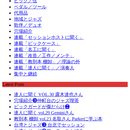
ピック／弦
ペダル／ツール
代用品
地域とジャズ
歌伴／デュオ
穴場紹介
連載「セッションホストに聞く」
連載「ピックケース」
連載「名工に聞く」
連載「改造／工作／メンテ」
連載「教則本 棚卸」／理論の外
連載「達人に聞く」／演奏人
集中と継続
Latest Posts
達人に聞く VOL.30 露木達也さん
穴場紹介❾仲町台のジャズ喫茶
ピックガードが傷だらけ❷
達人に聞く vol.29 Geminiさん
教則本 棚卸 vol.23 名取さん Parkerに学ぶ本
台湾とジャズ❸ 台北でセッション