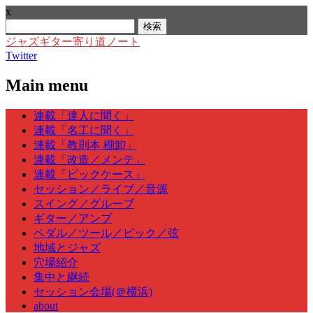
x
検
索:
ジャズギター寄り道ノート
Twitter
Main menu
Skip
連載「達人に聞く」
to
連載「名工に聞く」
content
連載「教則本 棚卸」
連載「改造／メンテ」
連載「ピックケース」
セッション／ライブ／音源
スイング／グルーブ
ギター／アンプ
ペダル／ツール／ピック／弦
地域とジャズ
穴場紹介
集中と継続
セッション会場(＠横浜)
about