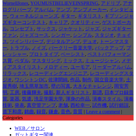
WornellJones
,
YOUMUSTBELIEVEINSPRING
,
アドリブ
,
アナ
ログリバーブ
,
アルバム
,
アンプ
,
アンプメーカー
,
インタビュ
ー
,
ウォーネルジョーンズ
,
ギター
,
ギタリスト
,
ギブソンジャ
ズギターコンテスト
,
キャリア
,
クオリティー
,
ゲストボーカ
ル
,
コンセプト
,
サックス
,
ジャケット
,
ジャズ
,
ジャズギター
ファン
,
ジャズコース
,
シンガー
,
シンプル
,
スタジオ
,
チョイ
ス
,
ツインリバーブ
,
デジタルアンプ
,
デュオ
,
トーンマスタ
ー
,
トラブル
,
ノイズ
,
バークリー音楽大学
,
バックアップ
,
プ
レッシャー
,
プロトタイプ
,
ベーシスト
,
ベストパフォーマン
ス賞
,
ペダル
,
マスタリング
,
ミックス
,
ミュージシャン
,
メデ
ィアスタイリスト
,
メロディー
,
ユーモア
,
リーダーアルバム
,
リラックス
,
レコーディングエンジニア
,
レコーディングスタ
ジオ
,
ワシントンDC
,
佐津間純
,
作品
,
制作
,
国立音楽大学
,
土
屋秀樹
,
埼玉県草加市
,
壁の写真
,
大きなチャレンジ
,
岡安芳
明
,
工房
,
後藤輝夫
,
撮影
,
新人ギタリスト
,
新譜
,
日本プロ録音
賞
,
楽器
,
気遣
,
洗足学園大学
,
渾身の作品
,
演奏スタイル
,
演奏
技術
,
発表
,
真空管アンプ
,
老舗
,
西松幸一
,
試作機
,
試行錯誤
,
道下和彦
,
銘曲
,
録音
,
鎌倉
,
音色
,
音質
|
Leave a comment
|
Categories
WEB／サロン
ガットギター関連