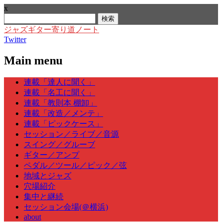
x
検
索:
ジャズギター寄り道ノート
Twitter
Main menu
Skip
連載「達人に聞く」
to
連載「名工に聞く」
content
連載「教則本 棚卸」
連載「改造／メンテ」
連載「ピックケース」
セッション／ライブ／音源
スイング／グルーブ
ギター／アンプ
ペダル／ツール／ピック／弦
地域とジャズ
穴場紹介
集中と継続
セッション会場(＠横浜)
about