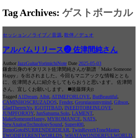
Tag Archives:
ゲストボーカル
セッション／ライブ／音源
,
歌伴／デュオ
アルバムリリース❷ 佐津間純さん
Author
JazzGuitarYorimichiNote
Date
2025-05-03
鎌倉出身のギタリスト佐津間純さんが新譜「Make Someone
Happy」を出されました。今回もマニアックな情報ととも
に、佐津間さんに紹介をしてもらおうと思います。 佐津間
さん、宜しくお願いします。 ◼️後藤輝夫(t
Tagged
A1Dream
,
Albit
,
ATIMEFORLOVE
,
ButBeautiful
,
CAMINHOSCRUZADOS
,
Fender
,
Georgiaonmymind
,
Gibson
,
GladThereisYo
,
IGOTITBAD
,
INEEDTOBEINLOVE
,
JUMPFORJOY
,
JunSatsuma.Solo
,
LAMENT
,
MakeSomeoneHappy
,
MYROMANCE
,
NATS
,
NewAnalogTechnologySound
,
Super400
,
TeruoGotoISURRENDERDEAR
,
TwinReverbToneMaster
,
TWODIFFERENTWORLDS
,
WHATAWONDERFULWORLD
,