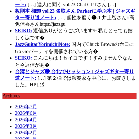
ート:
[…] 達人に聞く vol.23 Chat GPTさん […]
教則本 棚卸 vol.23 名取さん Parkerに学ぶ本 | ジャズギ
ター寄り道ノート:
[…] 個性を磨く❶-1 井上智さん×高
免信喜さんhttps://jazzgu
SEIKO:
返信ありがとうございます✨ 私もとっても嬉
しく涙です�
JazzGuitarYorimichiNote:
国内でChuck Brownの命日に
Go Goパーティを開催されている方�
SEIKO:
こんにちは！セイコです！すみません💦なん
と今返信があ�
台湾とジャズ❸ 台北でセッション | ジャズギター寄り
道ノート:
[…] 第２弾では演奏家を中心に、お聞きしま
した。HP [
Archives
2026年7月
2026年6月
2026年4月
2026年3月
2026年2月