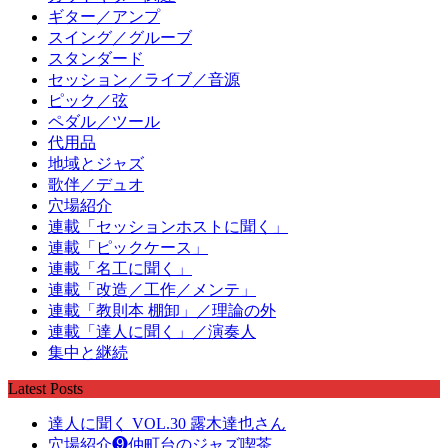
ギター／アンプ
スイング／グルーブ
スタンダード
セッション／ライブ／音源
ピック／弦
ペダル／ツール
代用品
地域とジャズ
歌伴／デュオ
穴場紹介
連載「セッションホストに聞く」
連載「ピックケース」
連載「名工に聞く」
連載「改造／工作／メンテ」
連載「教則本 棚卸」／理論の外
連載「達人に聞く」／演奏人
集中と継続
Latest Posts
達人に聞く VOL.30 露木達也さん
穴場紹介❾仲町台のジャズ喫茶