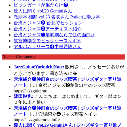
ピックガードが傷だらけ❷
達人に聞く vol.29 Geminiさん
教則本 棚卸 vol.23 名取さん Parkerに学ぶ本
台湾とジャズ❸ 台北でセッション
台湾とジャズ❷アーティスト紹介
台湾とジャズ❶黎明期ならではの面白さ
故宮博物院でピックケース vol.16
アルバムリリース❹中根賢隆さん
Recent Comments
JazzGuitarYorimichiNote:
阪田さま。メッセージありが
とうございます。書き込みに�
穴場紹介❾仲町台のジャズ喫茶 | ジャズギター寄り道
ノート:
[…] 京都とジャズ❷創業51年のジャズ喫茶
https://jazzguitarno
阪田悦也:
こんにちは。はじめまして。 ギター歴は５
０年以上と長い
穴場紹介❾仲町台のジャズ喫茶 | ジャズギター寄り道
ノート:
[…] 穴場紹介❹ジャズ喫茶ベイシー
https://jazzguitarnote.info/
達人に聞く vol.29 Geminiさん | ジャズギター寄り道ノ