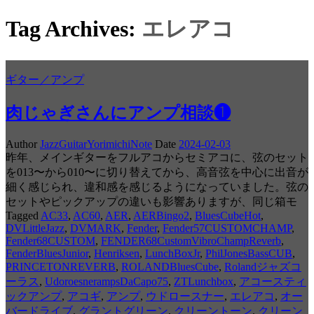
Tag Archives:
エレアコ
ギター／アンプ
肉じゃぎさんにアンプ相談❶
Author
JazzGuitarYorimichiNote
Date
2024-02-03
昨年、メインギターをフルアコからセミアコに、弦のセット
を013〜から010〜に切り替えてから、高音弦を中心に出音が
細く感じられ、違和感を感じるようになっていました。弦の
セットやピックアップの違いも影響ありますが、同じ箱モ
Tagged
AC33
,
AC60
,
AER
,
AERBingo2
,
BluesCubeHot
,
DVLittleJazz
,
DVMARK
,
Fender
,
Fender57CUSTOMCHAMP
,
Fender68CUSTOM
,
FENDER68CustomVibroChampReverb
,
FenderBluesJunior
,
Henriksen
,
LunchBoxJr
,
PhilJonesBassCUB
,
PRINCETONREVERB
,
ROLANDBluesCube
,
Rolandジャズコ
ーラス
,
UdoroesnerampsDaCapo75
,
ZTLunchbox
,
アコースティ
ックアンプ
,
アコギ
,
アンプ
,
ウドロースナー
,
エレアコ
,
オー
バードライブ
,
グラントグリーン
,
クリーントーン
,
クリーン