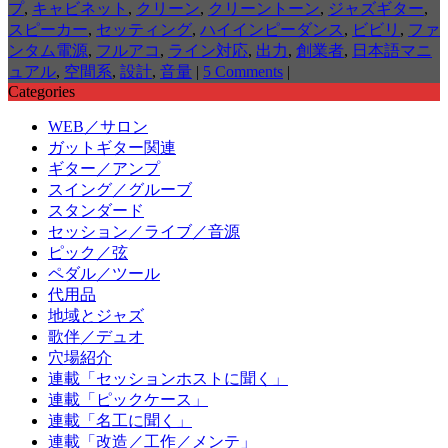
プ
,
キャビネット
,
クリーン
,
クリーントーン
,
ジャズギター
,
スピーカー
,
セッティング
,
ハイインピーダンス
,
ビビリ
,
ファ
ンタム電源
,
フルアコ
,
ライン対応
,
出力
,
創業者
,
日本語マニ
ュアル
,
空間系
,
設計
,
音量
|
5 Comments
|
Categories
WEB／サロン
ガットギター関連
ギター／アンプ
スイング／グルーブ
スタンダード
セッション／ライブ／音源
ピック／弦
ペダル／ツール
代用品
地域とジャズ
歌伴／デュオ
穴場紹介
連載「セッションホストに聞く」
連載「ピックケース」
連載「名工に聞く」
連載「改造／工作／メンテ」