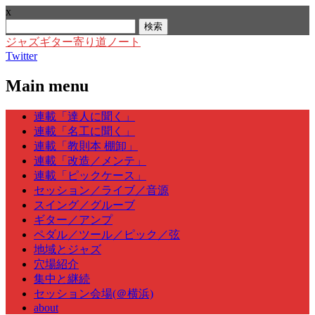
x
検
索:
ジャズギター寄り道ノート
Twitter
Main menu
Skip
連載「達人に聞く」
to
連載「名工に聞く」
content
連載「教則本 棚卸」
連載「改造／メンテ」
連載「ピックケース」
セッション／ライブ／音源
スイング／グルーブ
ギター／アンプ
ペダル／ツール／ピック／弦
地域とジャズ
穴場紹介
集中と継続
セッション会場(＠横浜)
about