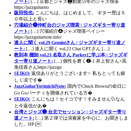
ノート:
[…] 京都とジャズ❷創業51年のジャズ喫茶
https://jazzguitarno
阪田悦也:
こんにちは。はじめまして。 ギター歴は５
０年以上と長い
穴場紹介❾仲町台のジャズ喫茶 | ジャズギター寄り道
ノート:
[…] 穴場紹介❹ジャズ喫茶ベイシー
https://jazzguitarnote.info/
達人に聞く vol.29 Geminiさん | ジャズギター寄り道ノ
ート:
[…] 達人に聞く vol.23 Chat GPTさん […]
教則本 棚卸 vol.23 名取さん Parkerに学ぶ本 | ジャズギ
ター寄り道ノート:
[…] 個性を磨く❶-1 井上智さん×高
免信喜さんhttps://jazzgu
SEIKO:
返信ありがとうございます✨ 私もとっても嬉
しく涙です�
JazzGuitarYorimichiNote:
国内でChuck Brownの命日に
Go Goパーティを開催されている方�
SEIKO:
こんにちは！セイコです！すみません💦なん
と今返信があ�
台湾とジャズ❸ 台北でセッション | ジャズギター寄り
道ノート:
[…] 第２弾では演奏家を中心に、お聞きしま
した。HP [