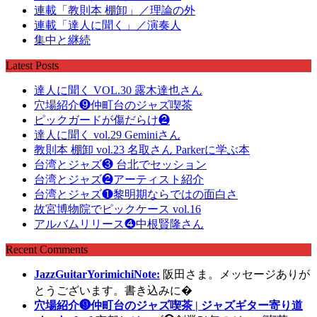
連載「教則本 棚卸」／理論の外
連載「達人に聞く」／演奏人
集中と継続
Latest Posts
達人に聞く VOL.30 露木達也さん
穴場紹介❾仲町台のジャズ喫茶
ピックガードが傷だらけ❷
達人に聞く vol.29 Geminiさん
教則本 棚卸 vol.23 名取さん Parkerに学ぶ本
台湾とジャズ❸ 台北でセッション
台湾とジャズ❷アーティスト紹介
台湾とジャズ❶黎明期ならではの面白さ
故宮博物院でピックケース vol.16
アルバムリリース❹中根賢隆さん
Recent Comments
JazzGuitarYorimichiNote:
阪田さま。メッセージありが
とうございます。書き込みに�
穴場紹介❾仲町台のジャズ喫茶 | ジャズギター寄り道