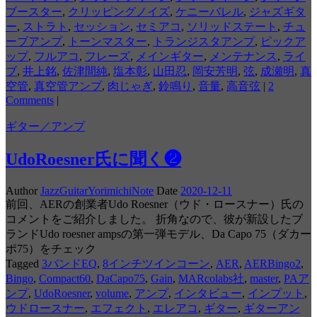
ブースター
,
クリッピングノイズ
,
ケニーバレル
,
ジャズギタ
ー
,
ストラト
,
セッション
,
セミアコ
,
ソリッドステート
,
チュ
ーブアンプ
,
トーンマスター
,
トランジスタアンプ
,
ピックア
ップ
,
フルアコ
,
フレーズ
,
メインギター
,
メンテナンス
,
ライ
ブ
,
井上銘
,
佐津間純
,
塩本彰
,
山田忍
,
岡安芳明
,
弦
,
成瀬明
,
真
空管
,
真空管アンプ
,
肉じゃぎ
,
鈴鳴り
,
音量
,
高音弦
|
2
Comments
|
ギター／アンプ
UdoRoesner氏に聞く❷
Author
JazzGuitarYorimichiNote
Date
2020-12-11
前回、AERの創業者Udo Roesner（ウド・ロースナー）氏の
コメントをご紹介しました。 折角なので、彼が新設したブ
ランドUdo roesner ampsの第一弾モデル、Da Capo 75（ダカー
ポ75）をチェック
Tagged
3バンドEQ
,
8インチツインコーン
,
AER
,
AERBingo2
,
Bingo
,
Compact60
,
DaCapo75
,
Gain
,
MARcolabs社
,
master
,
PAア
ンプ
,
UdoRoesner
,
volume
,
アンプ
,
インタビュー
,
インプット
,
ウドロースナー
,
エフェクト
,
エレアコ
,
ギター
,
ギターアン