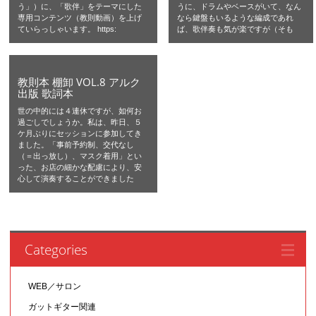
う」）に、「歌伴」をテーマにした
うに、ドラムやベースがいて、なん
専用コンテンツ（教則動画）を上げ
なら鍵盤もいるような編成であれ
ていらっしゃいます。 https:
ば、歌伴奏も気が楽ですが（そも
教則本 棚卸 VOL.8 アルク
出版 歌詞本
世の中的には４連休ですが、如何お
過ごしでしょうか。私は、昨日、５
ケ月ぶりにセッションに参加してき
ました。「事前予約制、交代なし
（＝出っ放し）、マスク着用」とい
った、お店の細かな配慮により、安
心して演奏することができました
Categories
WEB／サロン
ガットギター関連