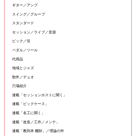
ギター／アンプ
スイング／グルーブ
スタンダード
セッション／ライブ／音源
ピック／弦
ペダル／ツール
代用品
地域とジャズ
歌伴／デュオ
穴場紹介
連載「セッションホストに聞く」
連載「ピックケース」
連載「名工に聞く」
連載「改造／工作／メンテ」
連載「教則本 棚卸」／理論の外