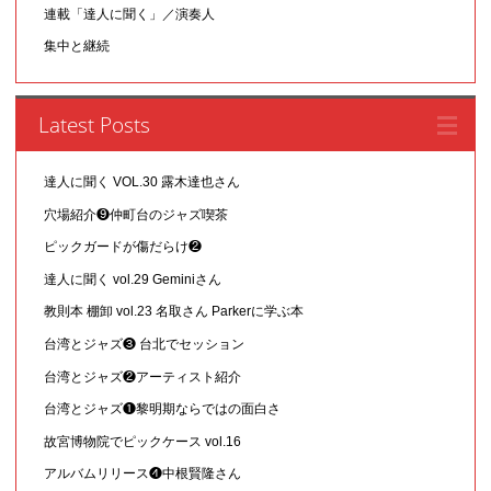
連載「達人に聞く」／演奏人
集中と継続
Latest Posts
達人に聞く VOL.30 露木達也さん
穴場紹介❾仲町台のジャズ喫茶
ピックガードが傷だらけ❷
達人に聞く vol.29 Geminiさん
教則本 棚卸 vol.23 名取さん Parkerに学ぶ本
台湾とジャズ❸ 台北でセッション
台湾とジャズ❷アーティスト紹介
台湾とジャズ❶黎明期ならではの面白さ
故宮博物院でピックケース vol.16
アルバムリリース❹中根賢隆さん