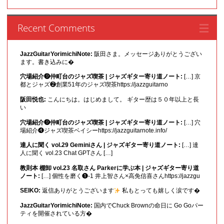
Recent Comments
JazzGuitarYorimichiNote:
阪田さま。メッセージありがとうござい
ます。書き込みに�
穴場紹介❾仲町台のジャズ喫茶 | ジャズギター寄り道ノート:
[…] 京
都とジャズ❷創業51年のジャズ喫茶https://jazzguitarno
阪田悦也:
こんにちは。はじめまして。 ギター歴は５０年以上と長
い
穴場紹介❾仲町台のジャズ喫茶 | ジャズギター寄り道ノート:
[…] 穴
場紹介❹ジャズ喫茶ベイシーhttps://jazzguitarnote.info/
達人に聞く vol.29 Geminiさん | ジャズギター寄り道ノート:
[…] 達
人に聞く vol.23 Chat GPTさん […]
教則本 棚卸 vol.23 名取さん Parkerに学ぶ本 | ジャズギター寄り道
ノート:
[…] 個性を磨く❶-1 井上智さん×高免信喜さんhttps://jazzgu
SEIKO:
返信ありがとうございます
私もとっても嬉しく涙です�
JazzGuitarYorimichiNote:
国内でChuck Brownの命日に Go Goパー
ティを開催されている方�