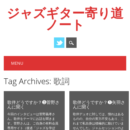
ジャズギター寄り道
ノート
Main menu
Skip
MENU
to
content
Tag Archives:
歌詞
歌伴どうですか？❸菅野さ
歌伴どうですか？❶矢羽さ
んに聞く
んに聞く
今回のインタビューは菅野義孝さ
歌伴デュオに対しては、憧れはある
ん。歌伴をテーマにお話を聞きま
ものの、自分の実力不安もあり、こ
す。菅野さんは、ご自身の有料会員
れまで私自身は積極的に動けていま
専用サイト（後述「ジャズを学ぼ
せんでした。ジャムセッションのよ