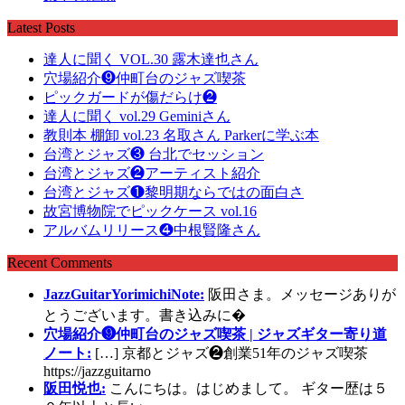
Latest Posts
達人に聞く VOL.30 露木達也さん
穴場紹介❾仲町台のジャズ喫茶
ピックガードが傷だらけ❷
達人に聞く vol.29 Geminiさん
教則本 棚卸 vol.23 名取さん Parkerに学ぶ本
台湾とジャズ❸ 台北でセッション
台湾とジャズ❷アーティスト紹介
台湾とジャズ❶黎明期ならではの面白さ
故宮博物院でピックケース vol.16
アルバムリリース❹中根賢隆さん
Recent Comments
JazzGuitarYorimichiNote:
阪田さま。メッセージありが
とうございます。書き込みに�
穴場紹介❾仲町台のジャズ喫茶 | ジャズギター寄り道
ノート:
[…] 京都とジャズ❷創業51年のジャズ喫茶
https://jazzguitarno
阪田悦也:
こんにちは。はじめまして。 ギター歴は５