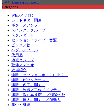
がり
|
Leave a comment
|
Categories
WEB／サロン
ガットギター関連
ギター／アンプ
スイング／グルーブ
スタンダード
セッション／ライブ／音源
ピック／弦
ペダル／ツール
代用品
地域とジャズ
歌伴／デュオ
穴場紹介
連載「セッションホストに聞く」
連載「ピックケース」
連載「名工に聞く」
連載「改造／工作／メンテ」
連載「教則本 棚卸」／理論の外
連載「達人に聞く」／演奏人
集中と継続