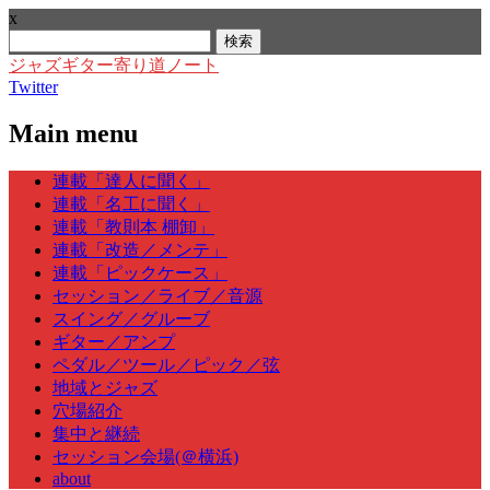
x
検
索:
ジャズギター寄り道ノート
Twitter
Main menu
Skip
連載「達人に聞く」
to
連載「名工に聞く」
content
連載「教則本 棚卸」
連載「改造／メンテ」
連載「ピックケース」
セッション／ライブ／音源
スイング／グルーブ
ギター／アンプ
ペダル／ツール／ピック／弦
地域とジャズ
穴場紹介
集中と継続
セッション会場(＠横浜)
about