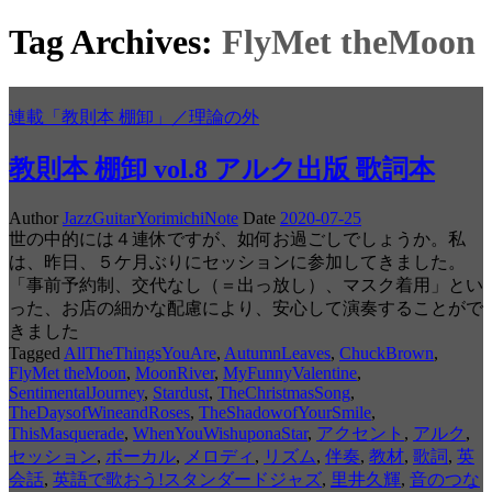
Tag Archives:
FlyMet theMoon
連載「教則本 棚卸」／理論の外
教則本 棚卸 vol.8 アルク出版 歌詞本
Author
JazzGuitarYorimichiNote
Date
2020-07-25
世の中的には４連休ですが、如何お過ごしでしょうか。私
は、昨日、５ケ月ぶりにセッションに参加してきました。
「事前予約制、交代なし（＝出っ放し）、マスク着用」とい
った、お店の細かな配慮により、安心して演奏することがで
きました
Tagged
AllTheThingsYouAre
,
AutumnLeaves
,
ChuckBrown
,
FlyMet theMoon
,
MoonRiver
,
MyFunnyValentine
,
SentimentalJourney
,
Stardust
,
TheChristmasSong
,
TheDaysofWineandRoses
,
TheShadowofYourSmile
,
ThisMasquerade
,
WhenYouWishuponaStar
,
アクセント
,
アルク
,
セッション
,
ボーカル
,
メロディ
,
リズム
,
伴奏
,
教材
,
歌詞
,
英
会話
,
英語で歌おう!スタンダードジャズ
,
里井久輝
,
音のつな