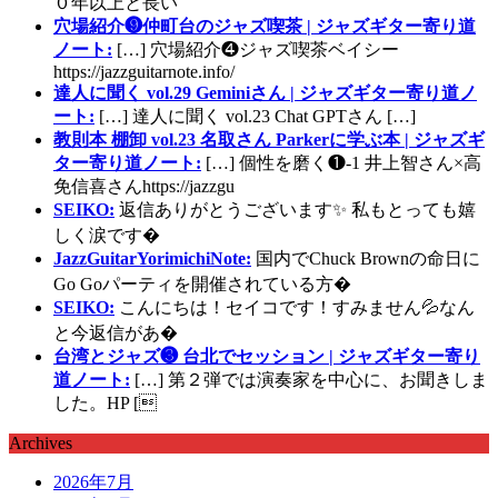
０年以上と長い
穴場紹介❾仲町台のジャズ喫茶 | ジャズギター寄り道
ノート:
[…] 穴場紹介❹ジャズ喫茶ベイシー
https://jazzguitarnote.info/
達人に聞く vol.29 Geminiさん | ジャズギター寄り道ノ
ート:
[…] 達人に聞く vol.23 Chat GPTさん […]
教則本 棚卸 vol.23 名取さん Parkerに学ぶ本 | ジャズギ
ター寄り道ノート:
[…] 個性を磨く❶-1 井上智さん×高
免信喜さんhttps://jazzgu
SEIKO:
返信ありがとうございます✨ 私もとっても嬉
しく涙です�
JazzGuitarYorimichiNote:
国内でChuck Brownの命日に
Go Goパーティを開催されている方�
SEIKO:
こんにちは！セイコです！すみません💦なん
と今返信があ�
台湾とジャズ❸ 台北でセッション | ジャズギター寄り
道ノート:
[…] 第２弾では演奏家を中心に、お聞きしま
した。HP [
Archives
2026年7月