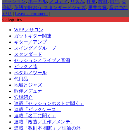
セッション
,
ボーカル
,
メロディ
,
リズム
,
伴奏
,
教材
,
歌詞
,
英
会話
,
英語で歌おう!スタンダードジャズ
,
里井久輝
,
音のつな
がり
|
Leave a comment
|
Categories
WEB／サロン
ガットギター関連
ギター／アンプ
スイング／グルーブ
スタンダード
セッション／ライブ／音源
ピック／弦
ペダル／ツール
代用品
地域とジャズ
歌伴／デュオ
穴場紹介
連載「セッションホストに聞く」
連載「ピックケース」
連載「名工に聞く」
連載「改造／工作／メンテ」
連載「教則本 棚卸」／理論の外