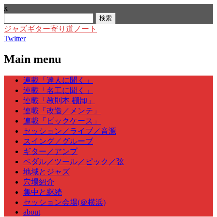
x
検
索:
ジャズギター寄り道ノート
Twitter
Main menu
Skip
連載「達人に聞く」
to
連載「名工に聞く」
content
連載「教則本 棚卸」
連載「改造／メンテ」
連載「ピックケース」
セッション／ライブ／音源
スイング／グルーブ
ギター／アンプ
ペダル／ツール／ピック／弦
地域とジャズ
穴場紹介
集中と継続
セッション会場(＠横浜)
about