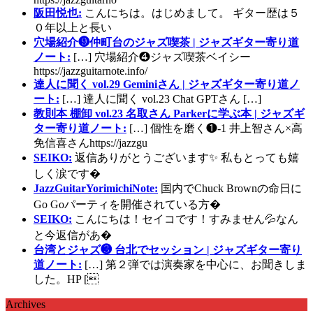
阪田悦也:
こんにちは。はじめまして。 ギター歴は５
０年以上と長い
穴場紹介❾仲町台のジャズ喫茶 | ジャズギター寄り道
ノート:
[…] 穴場紹介❹ジャズ喫茶ベイシー
https://jazzguitarnote.info/
達人に聞く vol.29 Geminiさん | ジャズギター寄り道ノ
ート:
[…] 達人に聞く vol.23 Chat GPTさん […]
教則本 棚卸 vol.23 名取さん Parkerに学ぶ本 | ジャズギ
ター寄り道ノート:
[…] 個性を磨く❶-1 井上智さん×高
免信喜さんhttps://jazzgu
SEIKO:
返信ありがとうございます✨ 私もとっても嬉
しく涙です�
JazzGuitarYorimichiNote:
国内でChuck Brownの命日に
Go Goパーティを開催されている方�
SEIKO:
こんにちは！セイコです！すみません💦なん
と今返信があ�
台湾とジャズ❸ 台北でセッション | ジャズギター寄り
道ノート:
[…] 第２弾では演奏家を中心に、お聞きしま
した。HP [
Archives