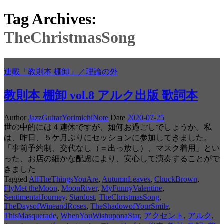
Tag Archives:
TheChristmasSong
連載「教則本 棚卸」／理論の外
教則本 棚卸 vol.8 アルク出版 歌詞本
Author
JazzGuitarYorimichiNote
Date
2020-07-25
世の中的には４連休ですが、如何お過ごしでしょうか。私
は、昨日、５ケ月ぶりにセッションに参加してきました。
「事前予約制、交代なし（＝出っ放し）、マスク着用」とい
った、お店の細かな配慮により、安心して演奏することがで
きました
Tagged
AllTheThingsYouAre
,
AutumnLeaves
,
ChuckBrown
,
FlyMet theMoon
,
MoonRiver
,
MyFunnyValentine
,
SentimentalJourney
,
Stardust
,
TheChristmasSong
,
TheDaysofWineandRoses
,
TheShadowofYourSmile
,
ThisMasquerade
,
WhenYouWishuponaStar
,
アクセント
,
アルク
,