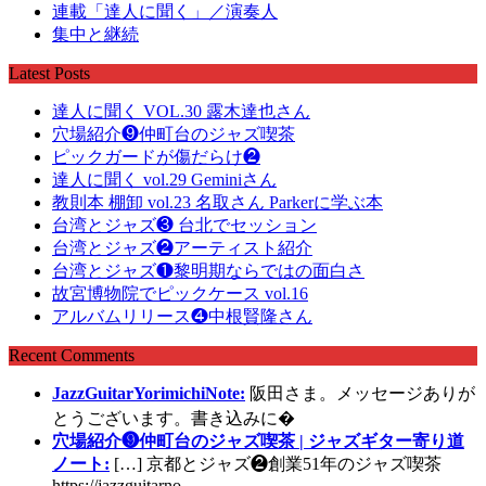
連載「達人に聞く」／演奏人
集中と継続
Latest Posts
達人に聞く VOL.30 露木達也さん
穴場紹介❾仲町台のジャズ喫茶
ピックガードが傷だらけ❷
達人に聞く vol.29 Geminiさん
教則本 棚卸 vol.23 名取さん Parkerに学ぶ本
台湾とジャズ❸ 台北でセッション
台湾とジャズ❷アーティスト紹介
台湾とジャズ❶黎明期ならではの面白さ
故宮博物院でピックケース vol.16
アルバムリリース❹中根賢隆さん
Recent Comments
JazzGuitarYorimichiNote:
阪田さま。メッセージありが
とうございます。書き込みに�
穴場紹介❾仲町台のジャズ喫茶 | ジャズギター寄り道
ノート:
[…] 京都とジャズ❷創業51年のジャズ喫茶
https://jazzguitarno