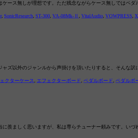
ケース無しが理想です。ただ残念ながらケース無しではペダル
r
,
SonicResearch
,
ST-300
,
VA-08Mk-Ⅱ
,
VitalAudio
,
VOWPRESS
,
X
ジャズ以外のジャンルから声掛けを頂いたりすると、そんな訳
ェクターケース
,
エフェクターボード
,
ペダルボード
,
ペダルボ
当に羨ましく思いますが、私は専らチューナー頼みです。いづ