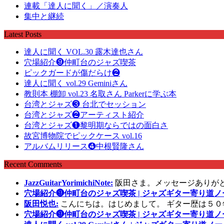
連載「達人に聞く」／演奏人
集中と継続
Latest Posts
達人に聞く VOL.30 露木達也さん
穴場紹介❾仲町台のジャズ喫茶
ピックガードが傷だらけ❷
達人に聞く vol.29 Geminiさん
教則本 棚卸 vol.23 名取さん Parkerに学ぶ本
台湾とジャズ❸ 台北でセッション
台湾とジャズ❷アーティスト紹介
台湾とジャズ❶黎明期ならではの面白さ
故宮博物院でピックケース vol.16
アルバムリリース❹中根賢隆さん
Recent Comments
JazzGuitarYorimichiNote:
阪田さま。メッセージありが
穴場紹介❾仲町台のジャズ喫茶 | ジャズギター寄り道ノ
阪田悦也:
こんにちは。はじめまして。 ギター歴は５０
穴場紹介❾仲町台のジャズ喫茶 | ジャズギター寄り道ノ