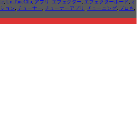
nic
,
UniTuneClip
,
アプリ
,
エフェクター
,
エフェクターボード
,
オ
ション
,
チューナー
,
チューナーアプリ
,
チューニング
,
プロも
,