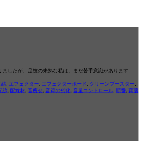
りましたが、足技の未熟な私は、まだ苦手意識があります。
直結
,
エフェクター
,
エフェクターボード
,
クリーンブースター
,
配線
,
配線材
,
音痩せ
,
音質の劣化
,
音量コントロール
,
順番
,
齋藤