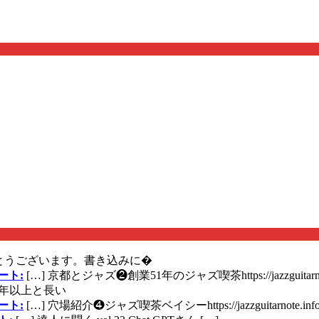
とうございます。書き込みに�
ート:
[…] 京都とジャズ❷創業51年のジャズ喫茶https://jazzguitarn
年以上と長い
ート:
[…] 穴場紹介❹ジャズ喫茶ベイシーhttps://jazzguitarnote.info