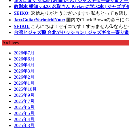
達人に聞く vol.29 Geminiさん | ジャズギター寄り道ノー
教則本 棚卸 vol.23 名取さん Parkerに学ぶ本 | ジャ
SEIKO:
返信ありがとうございます✨ 私もとっても嬉し
JazzGuitarYorimichiNote:
国内でChuck Brownの命日
SEIKO:
こんにちは！セイコです！すみません💦なんと
台湾とジャズ❸ 台北でセッション | ジャズギター寄り道
Archives
2026年7月
2026年6月
2026年4月
2026年3月
2026年2月
2026年1月
2025年10月
2025年9月
2025年7月
2025年6月
2025年5月
2025年4月
2025年3月