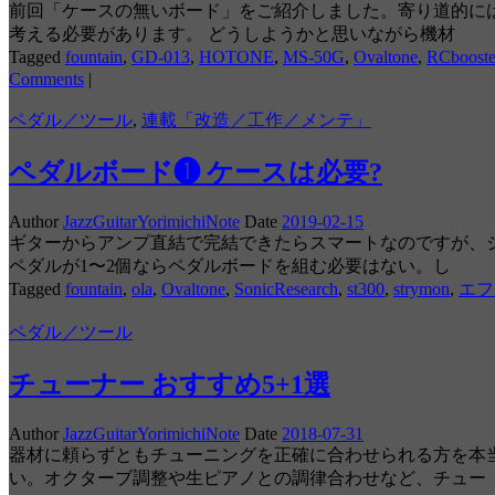
前回「ケースの無いボード」をご紹介しました。寄り道的には
考える必要があります。 どうしようかと思いながら機材
Tagged
fountain
,
GD-013
,
HOTONE
,
MS-50G
,
Ovaltone
,
RCbooste
Comments
|
ペダル／ツール
,
連載「改造／工作／メンテ」
ペダルボード❶ ケースは必要?
Author
JazzGuitarYorimichiNote
Date
2019-02-15
ギターからアンプ直結で完結できたらスマートなのですが、
ペダルが1〜2個ならペダルボードを組む必要はない。し
Tagged
fountain
,
ola
,
Ovaltone
,
SonicResearch
,
st300
,
strymon
,
エフ
ペダル／ツール
チューナー おすすめ5+1選
Author
JazzGuitarYorimichiNote
Date
2018-07-31
器材に頼らずともチューニングを正確に合わせられる方を本
い。オクターブ調整や生ピアノとの調律合わせなど、チュー