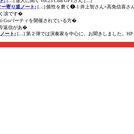
ト:
[…] 達人に聞く vol.23 Chat GPTさん […]
ズギター寄り道ノート:
[…] 個性を磨く❶-1 井上智さん×高免信喜さんhttps
く涙です�
に Go Goパーティを開催されている方�
今返信があ�
ノート:
[…] 第２弾では演奏家を中心に、お聞きしました。HP 