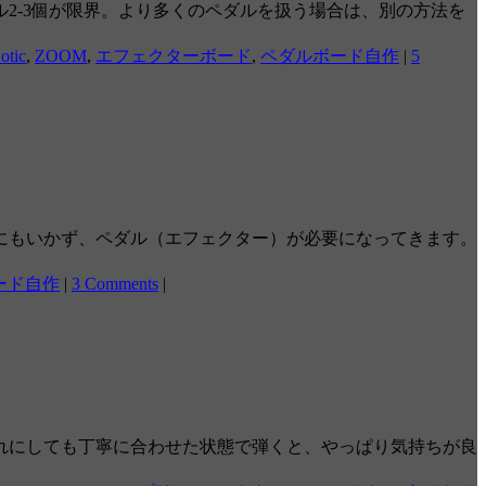
2-3個が限界。より多くのペダルを扱う場合は、別の方法を
otic
,
ZOOM
,
エフェクターボード
,
ペダルボード自作
|
5
にもいかず、ペダル（エフェクター）が必要になってきます。
ード自作
|
3 Comments
|
れにしても丁寧に合わせた状態で弾くと、やっぱり気持ちが良