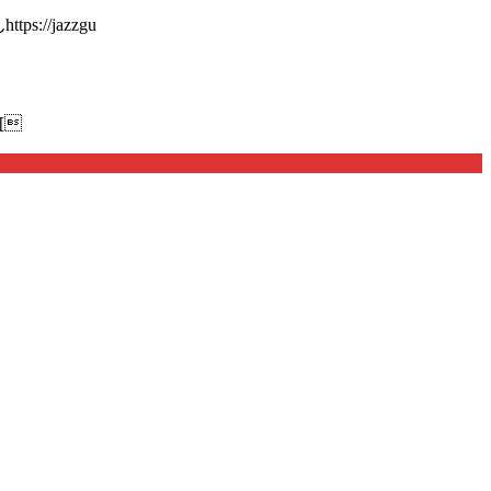
://jazzgu
[