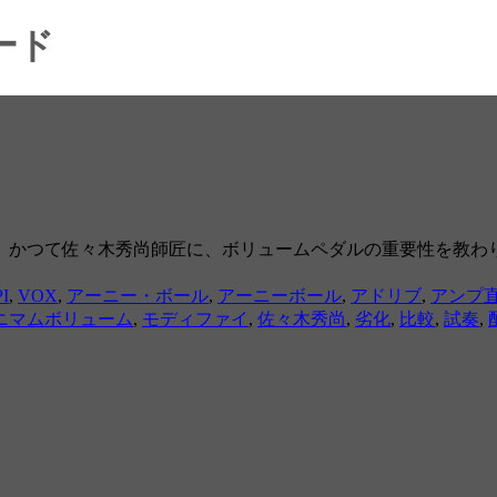
ード
。かつて佐々木秀尚師匠に、ボリュームペダルの重要性を教わ
PI
,
VOX
,
アーニー・ボール
,
アーニーボール
,
アドリブ
,
アンプ
ニマムボリューム
,
モディファイ
,
佐々木秀尚
,
劣化
,
比較
,
試奏
,