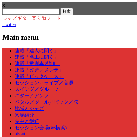
x
検
索:
ジャズギター寄り道ノート
Twitter
Main menu
Skip
連載「達人に聞く」
to
連載「名工に聞く」
content
連載「教則本 棚卸」
連載「改造／メンテ」
連載「ピックケース」
セッション／ライブ／音源
スイング／グルーブ
ギター／アンプ
ペダル／ツール／ピック／弦
地域とジャズ
穴場紹介
集中と継続
セッション会場(＠横浜)
about