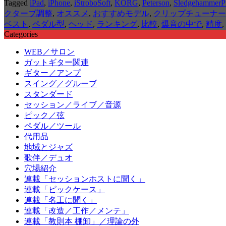
Tagged
iPad
,
iPhone
,
iStroboSoft
,
KORG
,
Peterson
,
SledgehammerP
クターブ調整
,
オススメ
,
おすすめモデル
,
クリップチューナー
ベスト
,
ペダル型
,
ヘッド
,
ランキング
,
比較
,
爆音の中で
,
精度
,
Categories
WEB／サロン
ガットギター関連
ギター／アンプ
スイング／グルーブ
スタンダード
セッション／ライブ／音源
ピック／弦
ペダル／ツール
代用品
地域とジャズ
歌伴／デュオ
穴場紹介
連載「セッションホストに聞く」
連載「ピックケース」
連載「名工に聞く」
連載「改造／工作／メンテ」
連載「教則本 棚卸」／理論の外