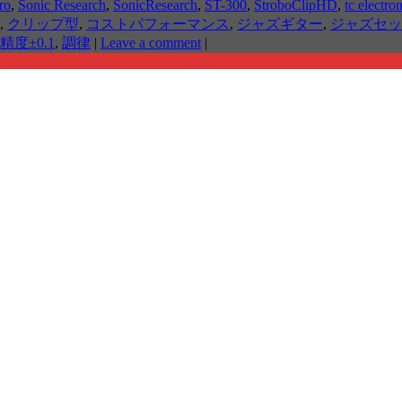
ro
,
Sonic Research
,
SonicResearch
,
ST-300
,
StroboClipHD
,
tc electro
,
クリップ型
,
コストパフォーマンス
,
ジャズギター
,
ジャズセッ
精度±0.1
,
調律
|
Leave a comment
|