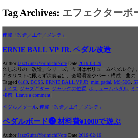
Tag Archives:
エフェクターボ
連載「改造／工作／メンテ」
ERNIE BALL VP JR. ペダル改造
Author
JazzGuitarYorimichiNote
Date
2019-08-29
久しぶりの「改造」シリーズ。今回はボリュームペダルです
ギタリストに限らず演奏者は、会場環境やパート構成、曲の
Tagged
6180
,
BOSS
,
ERNIE BALL VP JR
,
mini padal
,
MS-50G
,
S
サイズ
,
ジャズギター
,
ジャックの位置
,
ボリュームペダル
,
ミ
和徳
|
Leave a comment
|
ペダル／ツール
,
連載「改造／工作／メンテ」
ペダルボード❷ 材料費¥1000で遊ぶ
Author
JazzGuitarYorimichiNote
Date
2019-02-19