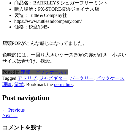
商品名：BARKLEYS シュガーフリーミント
購入場所：PX-STORE横浜ジョイナス店
製造：Tuttle＆Company社
https://www.tuttleandcompany.com/
価格：税込¥345-
店頭POPがこんな感じになってました。
色味的には、一回り大きいケース(50g)の赤が好き。小さい
サイズは青だけ、残念。
Posted in
連載「ピックケース」
Tagged
アドリブ
,
ジャズギター
,
バークリー
,
ピックケース
,
理論
,
留学
. Bookmark the
permalink
.
Post navigation
← Previous
Next →
コメントを残す