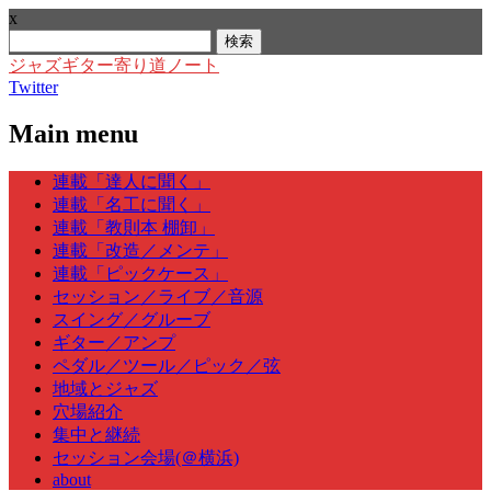
x
検
索:
ジャズギター寄り道ノート
Twitter
Main menu
Skip
連載「達人に聞く」
to
連載「名工に聞く」
content
連載「教則本 棚卸」
連載「改造／メンテ」
連載「ピックケース」
セッション／ライブ／音源
スイング／グルーブ
ギター／アンプ
ペダル／ツール／ピック／弦
地域とジャズ
穴場紹介
集中と継続
セッション会場(＠横浜)
about