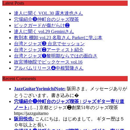
Latest Posts
達人に聞く VOL.30 露木達也さん
穴場紹介❾仲町台のジャズ喫茶
ピックガードが傷だらけ❷
達人に聞く vol.29 Geminiさん
教則本 棚卸 vol.23 名取さん Parkerに学ぶ本
台湾とジャズ❸ 台北でセッション
台湾とジャズ❷アーティスト紹介
台湾とジャズ❶黎明期ならではの面白さ
故宮博物院でピックケース vol.16
アルバムリリース❹中根賢隆さん
Recent Comments
JazzGuitarYorimichiNote:
阪田さま。メッセージありが
とうございます。書き込みに�
穴場紹介❾仲町台のジャズ喫茶 | ジャズギター寄り道
ノート:
[…] 京都とジャズ❷創業51年のジャズ喫茶
https://jazzguitarno
阪田悦也:
こんにちは。はじめまして。 ギター歴は５
０年以上と長い