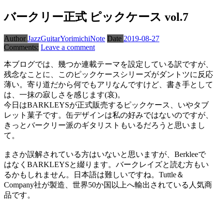
バークリー正式 ピックケース vol.7
Author
JazzGuitarYorimichiNote
Date
2019-08-27
Comments:
Leave a comment
本ブログでは、幾つか連載テーマを設定している訳ですが、
残念なことに、このピックケースシリーズがダントツに反応
薄い。寄り道だから何でもアリなんですけど、書き手として
は、一抹の寂しさを感じます(哀)。
今日はBARKLEYSが正式販売するピックケース、いやタブ
レット菓子です。缶デザインは私の好みではないのですが、
きっとバークリー派のギタリストもいるだろうと思いまし
て。
まさか誤解されている方はいないと思いますが、Berkleeで
はなくBARKLEYSと綴ります。バークレイズと読む方もい
るかもしれません。日本語は難しいですね。Tuttle＆
Company社が製造、世界50か国以上へ輸出されている人気商
品です。