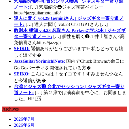
穴場紹介❾仲町台のジャズ喫茶 | ジャズギター寄り道
ノート:
[…] 穴場紹介❹ジャズ喫茶ベイシー
https://jazzguitarnote.info/
達人に聞く vol.29 Geminiさん | ジャズギター寄り道ノ
ート:
[…] 達人に聞く vol.23 Chat GPTさん […]
教則本 棚卸 vol.23 名取さん Parkerに学ぶ本 | ジャズギ
ター寄り道ノート:
[…] 個性を磨く❶-1 井上智さん×高
免信喜さんhttps://jazzgu
SEIKO:
返信ありがとうございます✨ 私もとっても嬉
しく涙です�
JazzGuitarYorimichiNote:
国内でChuck Brownの命日に
Go Goパーティを開催されている方�
SEIKO:
こんにちは！セイコです！すみません💦なん
と今返信があ�
台湾とジャズ❸ 台北でセッション | ジャズギター寄り
道ノート:
[…] 第２弾では演奏家を中心に、お聞きしま
した。HP [
Archives
2026年7月
2026年6月