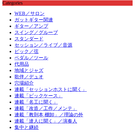
Categories
WEB／サロン
ガットギター関連
ギター／アンプ
スイング／グルーブ
スタンダード
セッション／ライブ／音源
ピック／弦
ペダル／ツール
代用品
地域とジャズ
歌伴／デュオ
穴場紹介
連載「セッションホストに聞く」
連載「ピックケース」
連載「名工に聞く」
連載「改造／工作／メンテ」
連載「教則本 棚卸」／理論の外
連載「達人に聞く」／演奏人
集中と継続