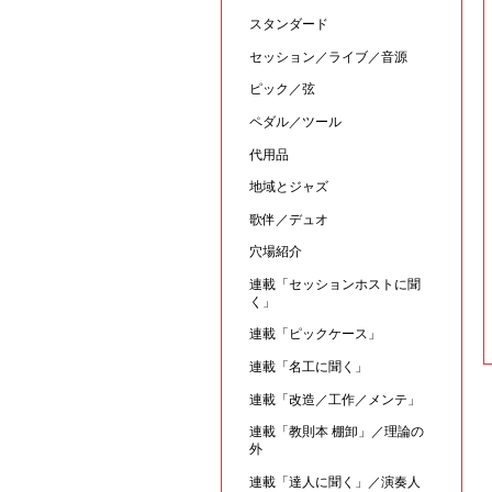
スタンダード
セッション／ライブ／音源
ピック／弦
ペダル／ツール
代用品
地域とジャズ
歌伴／デュオ
穴場紹介
連載「セッションホストに聞
く」
連載「ピックケース」
連載「名工に聞く」
連載「改造／工作／メンテ」
連載「教則本 棚卸」／理論の
外
連載「達人に聞く」／演奏人