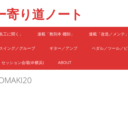
ー寄り道ノート
名工に聞く」
連載「教則本 棚卸」
連載「改造／メンテ
スイング／グルーブ
ギター／アンプ
ペダル／ツール／ピ
セッション会場(＠横浜)
ABOUT
NOMAKI20