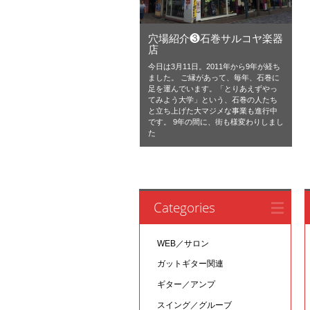
穴場紹介❸石巻サルコヤ楽器
店
今日は3月11日。2011年から9年が経ち
ました。 ご縁があって、毎年、石巻に
足を運んでいます。「とりあえずやっ
てみよう大学」という、石巻の人たち
と立ち上げた大マジメな事業も進行中
です。 9年の間に、街も様変わりしまし
た
Categories
WEB／サロン
ガットギター関連
ギター／アンプ
スイング／グルーブ