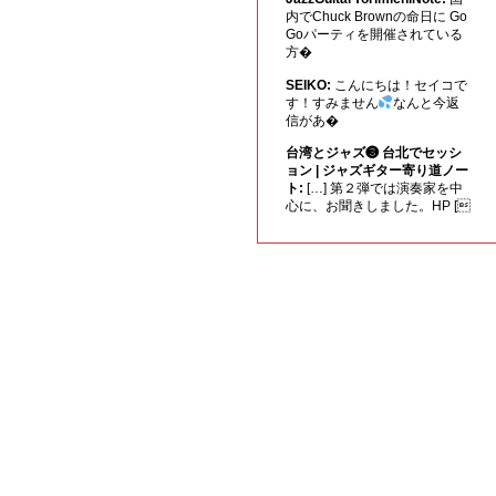
内でChuck Brownの命日に Go
Goパーティを開催されている
方�
SEIKO:
こんにちは！セイコで
す！すみません
なんと今返
信があ�
台湾とジャズ❸ 台北でセッシ
ョン | ジャズギター寄り道ノー
ト:
[…] 第２弾では演奏家を中
心に、お聞きしました。HP [