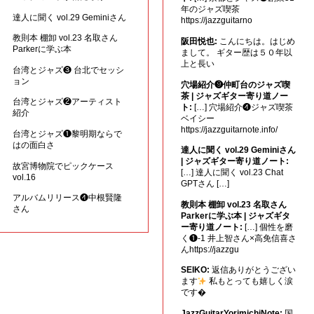
年のジャズ喫茶
達人に聞く vol.29 Geminiさん
https://jazzguitarno
教則本 棚卸 vol.23 名取さん
阪田悦也:
こんにちは。はじめ
Parkerに学ぶ本
まして。 ギター歴は５０年以
上と長い
台湾とジャズ❸ 台北でセッシ
ョン
穴場紹介❾仲町台のジャズ喫
茶 | ジャズギター寄り道ノー
台湾とジャズ❷アーティスト
ト:
[…] 穴場紹介❹ジャズ喫茶
紹介
ベイシー
https://jazzguitarnote.info/
台湾とジャズ❶黎明期ならで
はの面白さ
達人に聞く vol.29 Geminiさん
| ジャズギター寄り道ノート:
故宮博物院でピックケース
[…] 達人に聞く vol.23 Chat
vol.16
GPTさん […]
アルバムリリース❹中根賢隆
教則本 棚卸 vol.23 名取さん
さん
Parkerに学ぶ本 | ジャズギタ
ー寄り道ノート:
[…] 個性を磨
く❶-1 井上智さん×高免信喜さ
んhttps://jazzgu
SEIKO:
返信ありがとうござい
ます
私もとっても嬉しく涙
です�
JazzGuitarYorimichiNote:
国