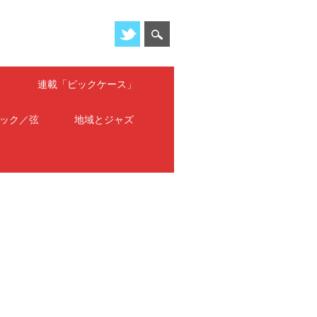
」
連載「ピックケース」
ック／弦
地域とジャズ