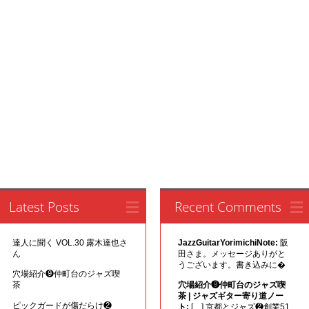
Latest Posts
Recent Comments
達人に聞く VOL.30 露木達也さ
JazzGuitarYorimichiNote:
阪
ん
田さま。メッセージありがと
うございます。書き込みに�
穴場紹介❾仲町台のジャズ喫
茶
穴場紹介❾仲町台のジャズ喫
茶 | ジャズギター寄り道ノー
ピックガードが傷だらけ❷
ト:
[…] 京都とジャズ❷創業51