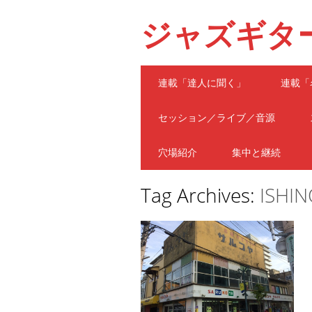
ジャズギタ
Main menu
Skip
連載「達人に聞く」
連載「
to
content
セッション／ライブ／音源
穴場紹介
集中と継続
Tag Archives:
ISHI