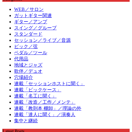
WEB／サロン
ガットギター関連
ギター／アンプ
スイング／グルーブ
スタンダード
セッション／ライブ／音源
ピック／弦
ペダル／ツール
代用品
地域とジャズ
歌伴／デュオ
穴場紹介
連載「セッションホストに聞く」
連載「ピックケース」
連載「名工に聞く」
連載「改造／工作／メンテ」
連載「教則本 棚卸」／理論の外
連載「達人に聞く」／演奏人
集中と継続
Latest Posts