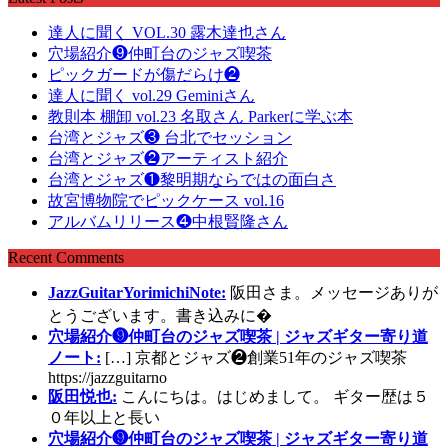
達人に聞く VOL.30 露木達也さん
穴場紹介❾仲町台のジャズ喫茶
ピックガードが傷だらけ❷
達人に聞く vol.29 Geminiさん
教則本 棚卸 vol.23 名取さん Parkerに学ぶ本
台湾とジャズ❸ 台北でセッション
台湾とジャズ❷アーティスト紹介
台湾とジャズ❶黎明期ならではの面白さ
故宮博物院でピックケース vol.16
アルバムリリース❹中根賢隆さん
Recent Comments
JazzGuitarYorimichiNote:
阪田さま。メッセージありが
とうございます。書き込みに�
穴場紹介❾仲町台のジャズ喫茶 | ジャズギター寄り道
ノート:
[…] 京都とジャズ❷創業51年のジャズ喫茶
https://jazzguitarno
阪田悦也:
こんにちは。はじめまして。 ギター歴は５
０年以上と長い
穴場紹介❾仲町台のジャズ喫茶 | ジャズギター寄り道