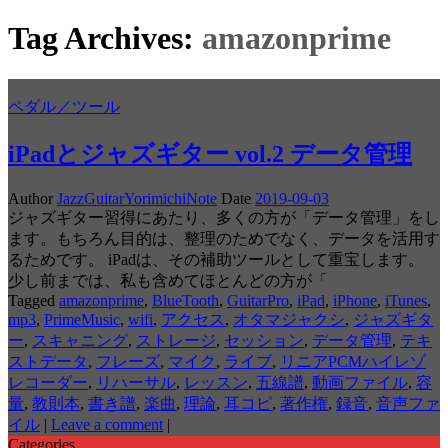
Tag Archives:
amazonprime
ペダル／ツール
iPadとジャズギター vol.2 データ管理
Author
JazzGuitarYorimichiNote
Date
2019-09-03
ジャズギター習得にあたり、多くの方が「データ管理」をし
ます。もちろん目的は、整理のためでなく、データを活用す
るためです。 iPadは、その補助ツールとして重宝します。
少し前までは、私も含めてほとんどの方が「
Tagged
amazonprime
,
BlueTooth
,
GuitarPro
,
iPad
,
iPhone
,
iTunes
,
mp3
,
PrimeMusic
,
wifi
,
アクセス
,
オタマジャクシ
,
ジャズギタ
ー
,
スキャニング
,
ストレージ
,
セッション
,
データ管理
,
テキ
ストデータ
,
フレーズ
,
マイク
,
ライブ
,
リニアPCMハイレゾ
レコーダー
,
リハーサル
,
レッスン
,
五線譜
,
動画ファイル
,
容
量
,
教則本
,
書き譜
,
楽曲
,
理論
,
耳コピ
,
著作権
,
録音
,
音声ファ
イル
|
Leave a comment
|
Categories