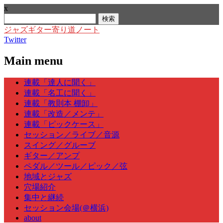
x
検
索:
ジャズギター寄り道ノート
Twitter
Main menu
Skip
連載「達人に聞く」
to
連載「名工に聞く」
content
連載「教則本 棚卸」
連載「改造／メンテ」
連載「ピックケース」
セッション／ライブ／音源
スイング／グルーブ
ギター／アンプ
ペダル／ツール／ピック／弦
地域とジャズ
穴場紹介
集中と継続
セッション会場(＠横浜)
about