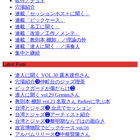
歌伴／デュオ
穴場紹介
連載「セッションホストに聞く」
連載「ピックケース」
連載「名工に聞く」
連載「改造／工作／メンテ」
連載「教則本 棚卸」／理論の外
連載「達人に聞く」／演奏人
集中と継続
Latest Posts
達人に聞く VOL.30 露木達也さん
穴場紹介❾仲町台のジャズ喫茶
ピックガードが傷だらけ❷
達人に聞く vol.29 Geminiさん
教則本 棚卸 vol.23 名取さん Parkerに学ぶ本
台湾とジャズ❸ 台北でセッション
台湾とジャズ❷アーティスト紹介
台湾とジャズ❶黎明期ならではの面白さ
故宮博物院でピックケース vol.16
アルバムリリース❹中根賢隆さん