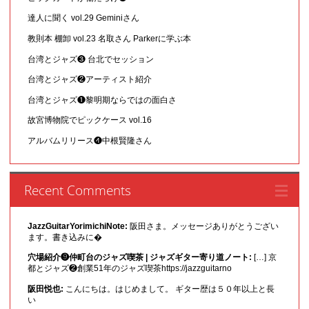
達人に聞く vol.29 Geminiさん
教則本 棚卸 vol.23 名取さん Parkerに学ぶ本
台湾とジャズ❸ 台北でセッション
台湾とジャズ❷アーティスト紹介
台湾とジャズ❶黎明期ならではの面白さ
故宮博物院でピックケース vol.16
アルバムリリース❹中根賢隆さん
Recent Comments
JazzGuitarYorimichiNote:
阪田さま。メッセージありがとうござい
ます。書き込みに�
穴場紹介❾仲町台のジャズ喫茶 | ジャズギター寄り道ノート:
[…] 京
都とジャズ❷創業51年のジャズ喫茶https://jazzguitarno
阪田悦也:
こんにちは。はじめまして。 ギター歴は５０年以上と長
い