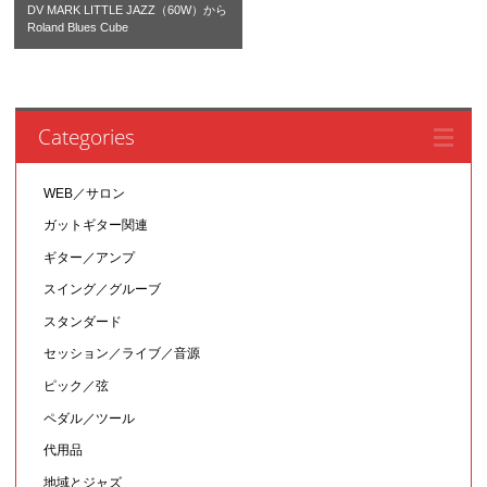
DV MARK LITTLE JAZZ（60W）から
Roland Blues Cube
Categories
WEB／サロン
ガットギター関連
ギター／アンプ
スイング／グルーブ
スタンダード
セッション／ライブ／音源
ピック／弦
ペダル／ツール
代用品
地域とジャズ