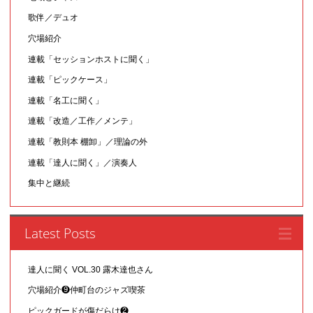
歌伴／デュオ
穴場紹介
連載「セッションホストに聞く」
連載「ピックケース」
連載「名工に聞く」
連載「改造／工作／メンテ」
連載「教則本 棚卸」／理論の外
連載「達人に聞く」／演奏人
集中と継続
Latest Posts
達人に聞く VOL.30 露木達也さん
穴場紹介❾仲町台のジャズ喫茶
ピックガードが傷だらけ❷