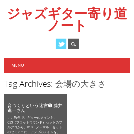
ジャズギター寄り道
ノート
Main menu
Skip
MENU
to
content
Tag Archives:
会場の大きさ
音づくりという迷宮❶ 藤井
進一さん
ここ数年で、ギターのメインを、
013（フラットワウンド）セットのフ
ルアコから、010（ノーマル）セット
のセミアコに、アンプのメインを、