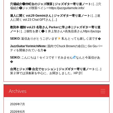
穴場紹介❾仲町台のジャズ喫茶 | ジャズギター寄り道ノート:
[…] 穴
場紹介❹ジャズ喫茶ベイシーhttps://jazzguitarnote.info/
達人に聞く vol.29 Geminiさん | ジャズギター寄り道ノート:
[…] 達
人に聞く vol.23 Chat GPTさん […]
教則本 棚卸 vol.23 名取さん Parkerに学ぶ本 | ジャズギター寄り道
ノート:
[…] 個性を磨く❶-1 井上智さん×高免信喜さんhttps://jazzgu
SEIKO:
返信ありがとうございます
私もとっても嬉しく涙です�
JazzGuitarYorimichiNote:
国内でChuck Brownの命日に Go Goパー
ティを開催されている方�
SEIKO:
こんにちは！セイコです！すみません
なんと今返信があ
�
台湾とジャズ❸ 台北でセッション | ジャズギター寄り道ノート:
[…]
第２弾では演奏家を中心に、お聞きしました。HP [
Archives
2026年7月
2026年6月