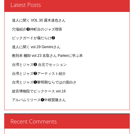
Latest Posts
達人に聞く VOL.30 露木達也さん
穴場紹介❾仲町台のジャズ喫茶
ピックガードが傷だらけ❷
達人に聞く vol.29 Geminiさん
教則本 棚卸 vol.23 名取さん Parkerに学ぶ本
台湾とジャズ❸ 台北でセッション
台湾とジャズ❷アーティスト紹介
台湾とジャズ❶黎明期ならではの面白さ
故宮博物院でピックケース vol.16
アルバムリリース❹中根賢隆さん
Recent Comments