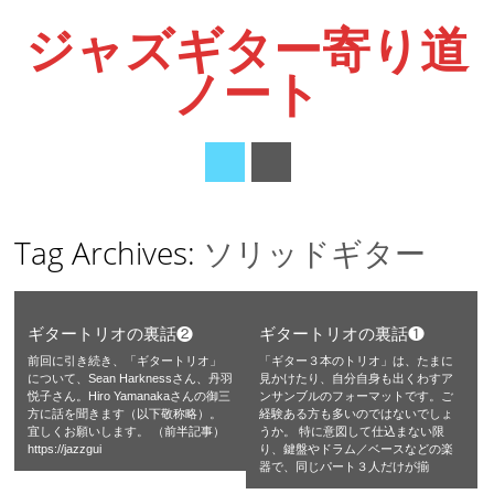
ジャズギター寄り道
ノート
Main menu
Skip
Tag Archives:
ソリッドギター
to
content
ギタートリオの裏話❷
ギタートリオの裏話❶
前回に引き続き、「ギタートリオ」
「ギター３本のトリオ」は、たまに
について、Sean Harknessさん、丹羽
見かけたり、自分自身も出くわすア
悦子さん。Hiro Yamanakaさんの御三
ンサンブルのフォーマットです。ご
方に話を聞きます（以下敬称略）。
経験ある方も多いのではないでしょ
宜しくお願いします。 （前半記事）
うか。 特に意図して仕込まない限
https://jazzgui
り、鍵盤やドラム／ベースなどの楽
器で、同じパート３人だけが揃