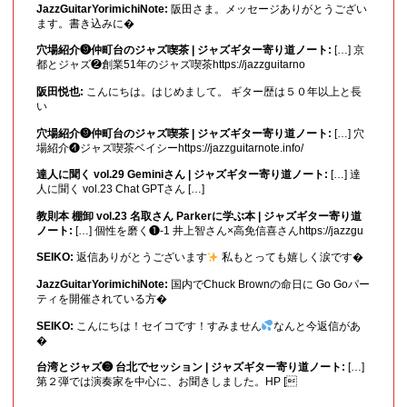
JazzGuitarYorimichiNote:
阪田さま。メッセージありがとうござい
ます。書き込みに�
穴場紹介❾仲町台のジャズ喫茶 | ジャズギター寄り道ノート:
[…] 京
都とジャズ❷創業51年のジャズ喫茶https://jazzguitarno
阪田悦也:
こんにちは。はじめまして。 ギター歴は５０年以上と長
い
穴場紹介❾仲町台のジャズ喫茶 | ジャズギター寄り道ノート:
[…] 穴
場紹介❹ジャズ喫茶ベイシーhttps://jazzguitarnote.info/
達人に聞く vol.29 Geminiさん | ジャズギター寄り道ノート:
[…] 達
人に聞く vol.23 Chat GPTさん […]
教則本 棚卸 vol.23 名取さん Parkerに学ぶ本 | ジャズギター寄り道
ノート:
[…] 個性を磨く❶-1 井上智さん×高免信喜さんhttps://jazzgu
SEIKO:
返信ありがとうございます
私もとっても嬉しく涙です�
JazzGuitarYorimichiNote:
国内でChuck Brownの命日に Go Goパー
ティを開催されている方�
SEIKO:
こんにちは！セイコです！すみません
なんと今返信があ
�
台湾とジャズ❸ 台北でセッション | ジャズギター寄り道ノート:
[…]
第２弾では演奏家を中心に、お聞きしました。HP [