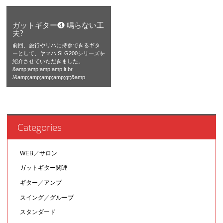
ガットギター❹ 鳴らない工
夫?
前回、旅行やリハに持参できるギタ
ーとして、ヤマハ SLG200シリーズを
紹介させていただきました。
&amp;amp;amp;amp;lt;br
/&amp;amp;amp;amp;gt;&amp
Categories
WEB／サロン
ガットギター関連
ギター／アンプ
スイング／グルーブ
スタンダード