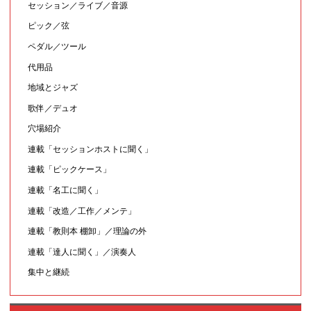
セッション／ライブ／音源
ピック／弦
ペダル／ツール
代用品
地域とジャズ
歌伴／デュオ
穴場紹介
連載「セッションホストに聞く」
連載「ピックケース」
連載「名工に聞く」
連載「改造／工作／メンテ」
連載「教則本 棚卸」／理論の外
連載「達人に聞く」／演奏人
集中と継続