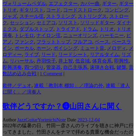
ヴォリュームペダル
,
エフェクター
,
カバー曲
,
ギター
,
ギター
トリオ
,
ギタリスト
,
コード
,
コードストローク
,
コンピング
,
ジャズ
,
スチール弦
,
ストラミング
,
ストリングス
,
ストロー
ク
,
セッション
,
セミアコ
,
ソリスト
,
ソリッドギター
,
ダイナ
ミクス
,
ダブルストップ
,
トライアド
,
ドラム
,
トリオ
,
トリオ
演奏
,
トレモロ
,
ナイロン弦
,
ニューオリンズ
,
ハーモニー
,
ピ
アノ
,
ファンク
,
フラットトップ
,
フルアコ
,
ベース
,
ベースラ
イン
,
ボーカル
,
ホーン
,
ボイシング
,
ミュート音
,
メロディ
,
メ
ロディー
,
ライブ
,
リード
,
リードシート
,
リアルタイム
,
リズ
ム
,
リハーサル
,
丹羽悦子
,
井上智
,
低音域
,
体育会系
,
即興性
,
即興演奏
,
四つ切り
,
管楽器
,
自己主張系
,
速弾き合戦
,
鍵盤
,
音
数詰め込み合戦
|
1 Comment
|
歌伴／デュオ
,
連載「教則本 棚卸」／理論の外
,
連載「達人
に聞く」／演奏人
歌伴どうですか？❹山田さんに聞く
Author
JazzGuitarYorimichiNote
Date
2023-12-04
2022年の猛暑の日、竹田一彦さんのライブを聴きに神戸に行
ってきました。竹田さんをナマで拝める貴重な機会だったの