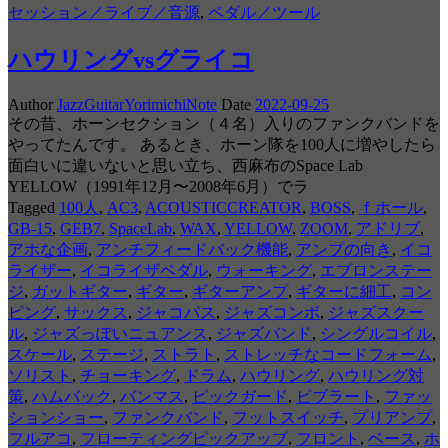
セッション／ライブ／音源
,
ペダル／ツール
ハウリングvsグライコ
Author
JazzGuitarYorimichiNote
Date
2022-09-25
その昔、ホーンセクション（４名）入りのファンクバンドを
やってたんです。 あるとき、ホーン隊を100人に増やしたら
面白いに違いないと思い立ち、西麻布のSpace Lab
YELLOW（1991年12月〜2008年6月）でラ
Tagged
100人
,
AC3
,
ACOUSTICCREATOR
,
BOSS
,
ｆホール
,
GB-15
,
GEB7
,
SpaceLab
,
WAX
,
YELLOW
,
ZOOM
,
アドリブ
,
アホな企画
,
アンチフィードバック機能
,
アンプの向き
,
イコ
ライザー
,
イコライザペダル
,
ウォーキング
,
エプロンステー
ジ
,
ガットギター
,
ギター
,
ギターアンプ
,
ギターに細工
,
コン
ピング
,
サックス
,
ジャコパス
,
ジャズコンボ
,
ジャズスクー
ル
,
ジャズっぽいニュアンス
,
ジャズバンド
,
シングルコイル
,
スケール
,
ステージ
,
ストラト
,
ストレッチなコードフォーム
,
ソリスト
,
チョーキング
,
ドラム
,
ハウリング
,
ハウリング対
策
,
ハムバック
,
バンマス
,
ピックガード
,
ビブラート
,
ファッ
ションショー
,
ファンクバンド
,
フットスイッチ
,
プリアンプ
,
フルアコ
,
フローティングピックアップ
,
フロント
,
ベース
,
ホ