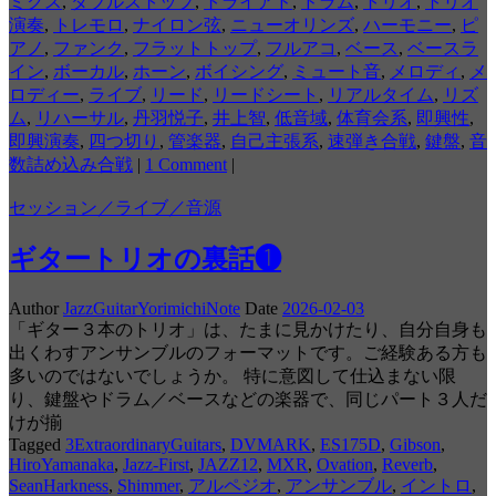
ミクス
,
ダブルストップ
,
トライアド
,
ドラム
,
トリオ
,
トリオ
演奏
,
トレモロ
,
ナイロン弦
,
ニューオリンズ
,
ハーモニー
,
ピ
アノ
,
ファンク
,
フラットトップ
,
フルアコ
,
ベース
,
ベースラ
イン
,
ボーカル
,
ホーン
,
ボイシング
,
ミュート音
,
メロディ
,
メ
ロディー
,
ライブ
,
リード
,
リードシート
,
リアルタイム
,
リズ
ム
,
リハーサル
,
丹羽悦子
,
井上智
,
低音域
,
体育会系
,
即興性
,
即興演奏
,
四つ切り
,
管楽器
,
自己主張系
,
速弾き合戦
,
鍵盤
,
音
数詰め込み合戦
|
1 Comment
|
セッション／ライブ／音源
ギタートリオの裏話❶
Author
JazzGuitarYorimichiNote
Date
2026-02-03
「ギター３本のトリオ」は、たまに見かけたり、自分自身も
出くわすアンサンブルのフォーマットです。ご経験ある方も
多いのではないでしょうか。 特に意図して仕込まない限
り、鍵盤やドラム／ベースなどの楽器で、同じパート３人だ
けが揃
Tagged
3ExtraordinaryGuitars
,
DVMARK
,
ES175D
,
Gibson
,
HiroYamanaka
,
Jazz-First
,
JAZZ12
,
MXR
,
Ovation
,
Reverb
,
SeanHarkness
,
Shimmer
,
アルペジオ
,
アンサンブル
,
イントロ
,