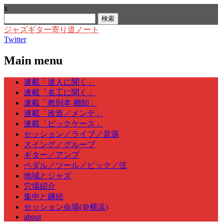
x
検
索:
ジャズギター寄り道ノート
Twitter
Main menu
Skip
連載「達人に聞く」
to
連載「名工に聞く」
content
連載「教則本 棚卸」
連載「改造／メンテ」
連載「ピックケース」
セッション／ライブ／音源
スイング／グルーブ
ギター／アンプ
ペダル／ツール／ピック／弦
地域とジャズ
穴場紹介
集中と継続
セッション会場(＠横浜)
about