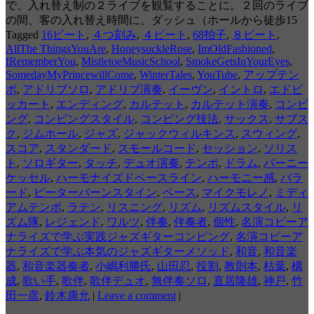
で、入れ替え制の２ライブを観覧することに。２回のライブ
の間、客の入れ替え時間に、ダッシュ（ホールから徒歩15
Tagged
16ビート
,
４つ刻み
,
４ビート
,
68拍子
,
８ビート
,
AllThe ThingsYouAre
,
HoneysuckleRose
,
ImOldFashioned
,
IRememberYou
,
MistletoeMusicSchool
,
SmokeGetsInYourEyes
,
SomedayMyPrincewillCome
,
WinterTales
,
YouTube
,
アップテン
ポ
,
アドリブソロ
,
アドリブ演奏
,
イーヴン
,
イントロ
,
エドビ
ッカート
,
エンディング
,
カルテット
,
カルテット演奏
,
コンピ
ング
,
コンピングスタイル
,
コンピング技法
,
サックス
,
サブス
ク
,
ジムホール
,
ジャズ
,
ジャックウィルキンス
,
スウィング
,
スコア
,
スタンダード
,
スモールコード
,
セッション
,
ソリス
ト
,
ソロギター
,
タッチ
,
デュオ演奏
,
テンポ
,
ドラム
,
バーニー
ケッセル
,
ハーモナイズドベースライン
,
ハーモニー感
,
バラ
ード
,
ピーターバーンスタイン
,
ベース
,
マイクモレノ
,
ミディ
アムテンポ
,
ラテン
,
リスニング
,
リズム
,
リズムスタイル
,
リ
ズム隊
,
レジェンド
,
ワルツ
,
伴奏
,
伴奏者
,
個性
,
名演コピーア
ナライズで学ぶ実践ジャズギターコンピング
,
名演コピーア
ナライズで学ぶ本気のジャズギターメソッド
,
和音
,
和音楽
器
,
和音楽器奏者
,
小嶋利勝氏
,
山田忍
,
役割
,
教則本
,
枯葉
,
構
成
,
歌い手
,
歌伴
,
歌伴デュオ
,
無伴奏ソロ
,
直居隆雄
,
神戸
,
竹
田一彦
,
鈴木康允
|
Leave a comment
|