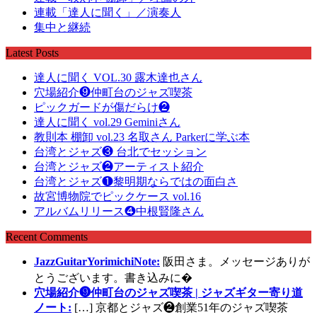
連載「達人に聞く」／演奏人
集中と継続
Latest Posts
達人に聞く VOL.30 露木達也さん
穴場紹介❾仲町台のジャズ喫茶
ピックガードが傷だらけ❷
達人に聞く vol.29 Geminiさん
教則本 棚卸 vol.23 名取さん Parkerに学ぶ本
台湾とジャズ❸ 台北でセッション
台湾とジャズ❷アーティスト紹介
台湾とジャズ❶黎明期ならではの面白さ
故宮博物院でピックケース vol.16
アルバムリリース❹中根賢隆さん
Recent Comments
JazzGuitarYorimichiNote:
阪田さま。メッセージありが
とうございます。書き込みに�
穴場紹介❾仲町台のジャズ喫茶 | ジャズギター寄り道
ノート:
[…] 京都とジャズ❷創業51年のジャズ喫茶