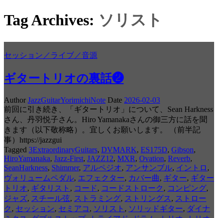
Tag Archives:
ソリスト
セッション／ライブ／音源
ギタートリオの裏話❷
Author
JazzGuitarYorimichiNote
Date
2026-02-03
前回に引き続き、「ギタートリオ」について、Sean Harkness
さん、丹羽悦子さん。Hiro Yamanakaさんの御三方に話を聞
きます（以下敬称略）。宜しくお願いします。 （前半記
事）https://jazzgui
Tagged
3ExtraordinaryGuitars
,
DVMARK
,
ES175D
,
Gibson
,
HiroYamanaka
,
Jazz-First
,
JAZZ12
,
MXR
,
Ovation
,
Reverb
,
SeanHarkness
,
Shimmer
,
アルペジオ
,
アンサンブル
,
イントロ
,
ヴォリュームペダル
,
エフェクター
,
カバー曲
,
ギター
,
ギター
トリオ
,
ギタリスト
,
コード
,
コードストローク
,
コンピング
,
ジャズ
,
スチール弦
,
ストラミング
,
ストリングス
,
ストロー
ク
,
セッション
,
セミアコ
,
ソリスト
,
ソリッドギター
,
ダイナ