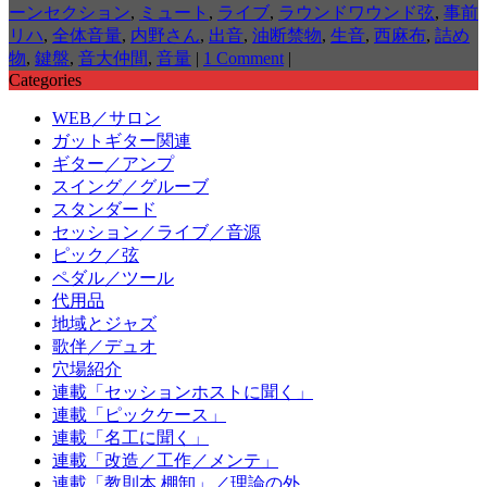
ーンセクション
,
ミュート
,
ライブ
,
ラウンドワウンド弦
,
事前
リハ
,
全体音量
,
内野さん
,
出音
,
油断禁物
,
生音
,
西麻布
,
詰め
物
,
鍵盤
,
音大仲間
,
音量
|
1 Comment
|
Categories
WEB／サロン
ガットギター関連
ギター／アンプ
スイング／グルーブ
スタンダード
セッション／ライブ／音源
ピック／弦
ペダル／ツール
代用品
地域とジャズ
歌伴／デュオ
穴場紹介
連載「セッションホストに聞く」
連載「ピックケース」
連載「名工に聞く」
連載「改造／工作／メンテ」
連載「教則本 棚卸」／理論の外