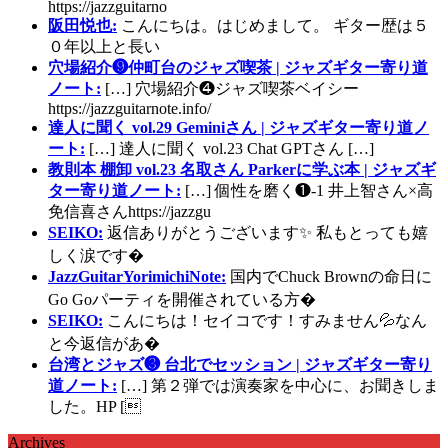
https://jazzguitarno
阪田悦也:
こんにちは。はじめまして。 ギター歴は５
０年以上と長い
穴場紹介❾仲町台のジャズ喫茶 | ジャズギター寄り道
ノート:
[…] 穴場紹介❹ジャズ喫茶ベイシー
https://jazzguitarnote.info/
達人に聞く vol.29 Geminiさん | ジャズギター寄り道ノ
ート:
[…] 達人に聞く vol.23 Chat GPTさん […]
教則本 棚卸 vol.23 名取さん Parkerに学ぶ本 | ジャズギ
ター寄り道ノート:
[…] 個性を磨く❶-1 井上智さん×高
免信喜さんhttps://jazzgu
SEIKO:
返信ありがとうございます✨ 私もとっても嬉
しく涙です�
JazzGuitarYorimichiNote:
国内でChuck Brownの命日に
Go Goパーティを開催されている方�
SEIKO:
こんにちは！セイコです！すみません💦なん
と今返信があ�
台湾とジャズ❸ 台北でセッション | ジャズギター寄り
道ノート:
[…] 第２弾では演奏家を中心に、お聞きしま
した。HP [
Archives